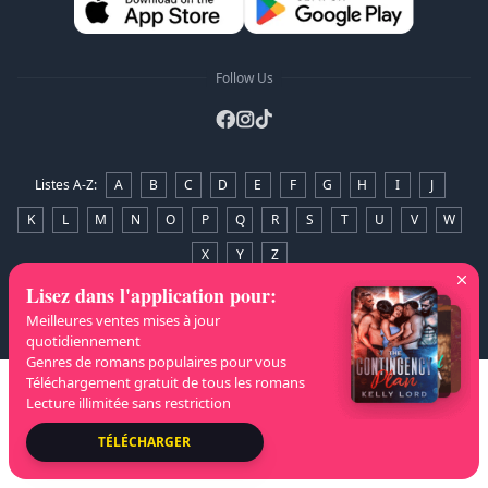
Follow Us
Listes A-Z
:
A
B
C
D
E
F
G
H
I
J
K
L
M
N
O
P
Q
R
S
T
U
V
W
X
Y
Z
Lisez dans l'application pour
:
Droits d'auteur
© 2026 NovelaGO
Meilleures ventes mises à jour
quotidiennement
Genres de romans populaires pour vous
Téléchargement gratuit de tous les romans
Lecture illimitée sans restriction
TÉLÉCHARGER