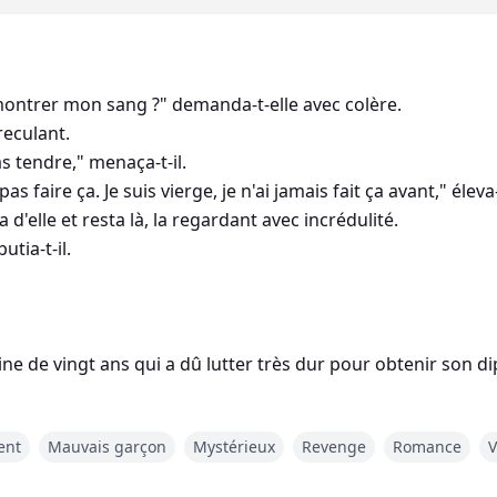
montrer mon sang ?" demanda-t-elle avec colère.
reculant.
as tendre," menaça-t-il.
as faire ça. Je suis vierge, je n'ai jamais fait ça avant," éleva
na d'elle et resta là, la regardant avec incrédulité.
utia-t-il.
e de vingt ans qui a dû lutter très dur pour obtenir son di
s relâche, elle a été embauchée dans une petite entreprise
ent
Mauvais garçon
Mystérieux
Revenge
Romance
V