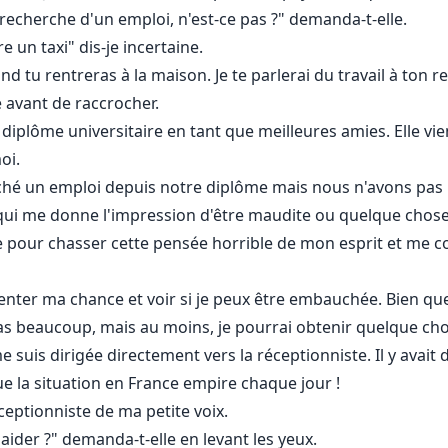
a recherche d'un emploi, n'est-ce pas ?" demanda-t-elle.
e un taxi" dis-je incertaine.
d tu rentreras à la maison. Je te parlerai du travail à ton re
je avant de raccrocher.
diplôme universitaire en tant que meilleures amies. Elle vi
oi.
hé un emploi depuis notre diplôme mais nous n'avons pas r
 qui me donne l'impression d'être maudite ou quelque chos
e pour chasser cette pensée horrible de mon esprit et me 
 tenter ma chance et voir si je peux être embauchée. Bien que 
as beaucoup, mais au moins, je pourrai obtenir quelque cho
 me suis dirigée directement vers la réceptionniste. Il y ava
ue la situation en France empire chaque jour !
eptionniste de ma petite voix.
ider ?" demanda-t-elle en levant les yeux.