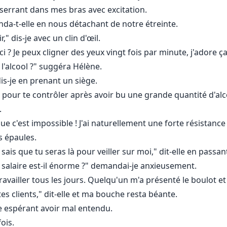
a serrant dans mes bras avec excitation.
-t-elle en nous détachant de notre étreinte.
," dis-je avec un clin d'œil.
i ? Je peux cligner des yeux vingt fois par minute, j'adore ça
'alcool ?" suggéra Hélène.
is-je en prenant un siège.
our te contrôler après avoir bu une grande quantité d'al
.
que c'est impossible ! J'ai naturellement une forte résistanc
s épaules.
sais que tu seras là pour veiller sur moi," dit-elle en pas
le salaire est-il énorme ?" demandai-je anxieusement.
 travailler tous les jours. Quelqu'un m'a présenté le boulot e
es clients," dit-elle et ma bouche resta béante.
je espérant avoir mal entendu.
fois.