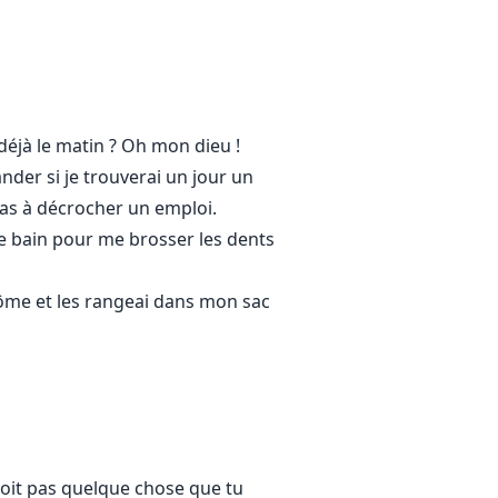
avoir drogués.
uné et un grand séducteur, il est
 déjà le matin ? Oh mon dieu !
der si je trouverai un jour un
 pas à décrocher un emploi.
PDG riche, aimé et envié de tous.
 de bain pour me brosser les dents
lôme et les rangeai dans mon sac
était différent des autres
e...
 soit pas quelque chose que tu