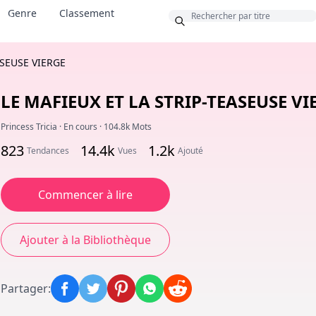
Genre
Classement
nus
ASEUSE VIERGE
LE MAFIEUX ET LA STRIP-TEASEUSE VI
Princess Tricia
·
En cours
·
104.8k Mots
823
14.4k
1.2k
Tendances
Vues
Ajouté
Commencer à lire
Ajouter à la Bibliothèque
Partager
: