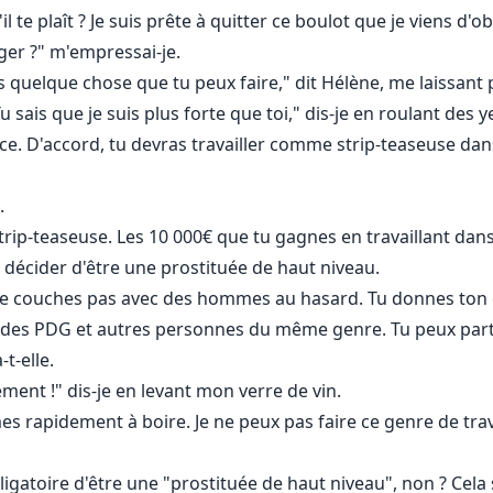
il te plaît ? Je suis prête à quitter ce boulot que je viens d'
ager ?" m'empressai-je.
as quelque chose que tu peux faire," dit Hélène, me laissant 
 sais que je suis plus forte que toi," dis-je en roulant des y
ce. D'accord, tu devras travailler comme strip-teaseuse dans 
.
trip-teaseuse. Les 10 000€ que tu gagnes en travaillant dans 
 décider d'être une prostituée de haut niveau.
tu ne couches pas avec des hommes au hasard. Tu donnes to
s PDG et autres personnes du même genre. Tu peux partir
t-elle.
ment !" dis-je en levant mon verre de vin.
apidement à boire. Je ne peux pas faire ce genre de trava
bligatoire d'être une "prostituée de haut niveau", non ? Cela s