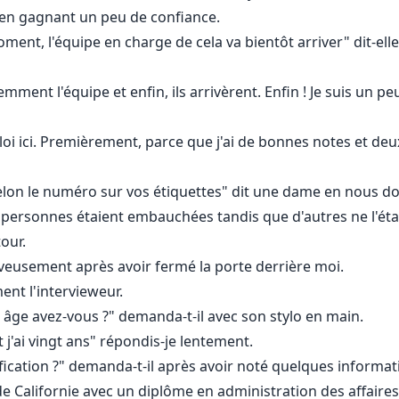
je en gagnant un peu de confiance.
ment, l'équipe en charge de cela va bientôt arriver" dit-el
iemment l'équipe et enfin, ils arrivèrent. Enfin ! Je suis un
ploi ici. Premièrement, parce que j'ai de bonnes notes et d
lon le numéro sur vos étiquettes" dit une dame en nous do
s personnes étaient embauchées tandis que d'autres ne l'étai
our.
veusement après avoir fermé la porte derrière moi.
nt l'intervieweur.
l âge avez-vous ?" demanda-t-il avec son stylo en main.
 j'ai vingt ans" répondis-je lentement.
ification ?" demanda-t-il après avoir noté quelques informat
de Californie avec un diplôme en administration des affaires