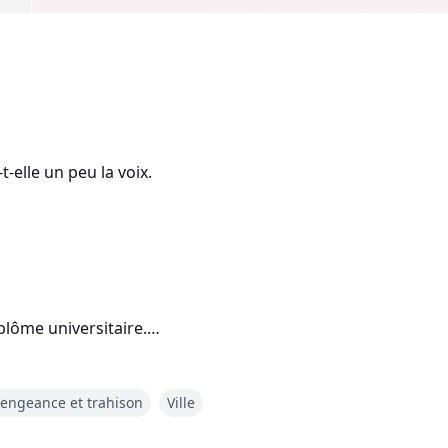
-t-elle un peu la voix.
plôme universitaire.
, mais son salaire semblait trop
engeance et trahison
Ville