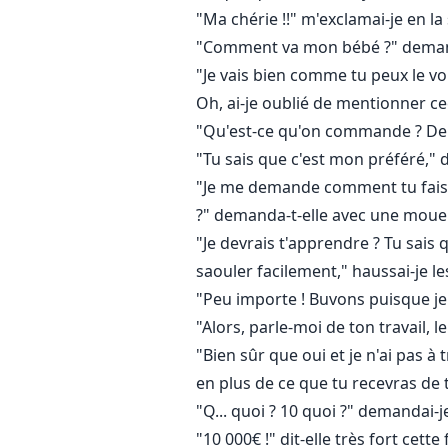
"Ma chérie !!" m'exclamai-je en l
"Comment va mon bébé ?" demanda
"Je vais bien comme tu peux le voir
Oh, ai-je oublié de mentionner cec
"Qu'est-ce qu'on commande ? De l
"Tu sais que c'est mon préféré," d
"Je me demande comment tu fais p
?" demanda-t-elle avec une moue
"Je devrais t'apprendre ? Tu sais 
saouler facilement," haussai-je le
"Peu importe ! Buvons puisque je 
"Alors, parle-moi de ton travail, 
"Bien sûr que oui et je n'ai pas à
en plus de ce que tu recevras de t
"Q... quoi ? 10 quoi ?" demandai-
"10 000€ !" dit-elle très fort cette 