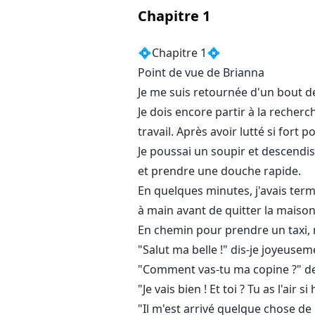
Elle est devenue strip-teaseuse, 
Chapitre
1
Le jour, elle est simplement une r
💠Chapitre 1💠
Point de vue de Brianna
Ryan Santiago est l'une des perso
Je me suis retournée d'un bout de 
aussi l'un des chefs mafieux les 
Je dois encore partir à la reche
travail. Après avoir lutté si fort
Il n'hésite pas à ôter la vie à quel
Je poussai un soupir et descendis 
et prendre une douche rapide.
La nuit, il est quelqu'un d'autre.
En quelques minutes, j'avais term
Il a croisé Brianna dans un club 
à main avant de quitter la mais
En chemin pour prendre un taxi, 
Les tatouages sur son corps et se
"Salut ma belle !" dis-je joyeusem
hommes qu'elle avait rencontrés.
"Comment vas-tu ma copine ?" de
"Je vais bien ! Et toi ? Tu as l'ai
Dans un état de dilemme, elle réfl
"Il m'est arrivé quelque chose de 