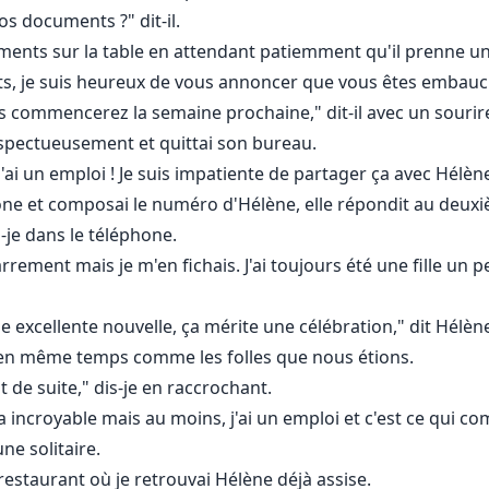
vos documents ?" dit-il.
ments sur la table en attendant patiemment qu'il prenne un
ts, je suis heureux de vous annoncer que vous êtes embauc
s commencerez la semaine prochaine," dit-il avec un sourir
espectueusement et quittai son bureau.
j'ai un emploi ! Je suis impatiente de partager ça avec Hélèn
ne et composai le numéro d'Hélène, elle répondit au deuxi
ai-je dans le téléphone.
ement mais je m'en fichais. J'ai toujours été une fille un pe
ne excellente nouvelle, ça mérite une célébration," dit Hélè
s en même temps comme les folles que nous étions.
ut de suite," dis-je en raccrochant.
a incroyable mais au moins, j'ai un emploi et c'est ce qui comp
e solitaire.
restaurant où je retrouvai Hélène déjà assise.