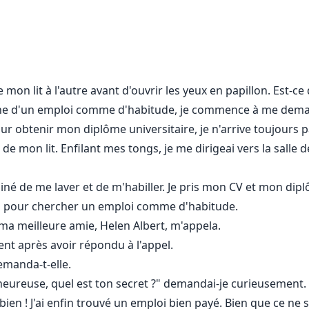
escroquant les hommes et leur volant leur argent après les 
esponsable des ventes, mais la nuit, elle est strip-teaseuse.
nnes les plus riches d'Amérique. En plus d'être un PDG fort
mon lit à l'autre avant d'ouvrir les yeux en papillon. Est-ce
plus impitoyables du pays.
rche d'un emploi comme d'habitude, je commence à me deman
 pour obtenir mon diplôme universitaire, je n'arrive toujours
qu'un et il est très doué dans ce qu'il fait. Le jour, il est le 
de mon lit. Enfilant mes tongs, je me dirigeai vers la salle
 Un mafieux redoutable, craint de tous, jeunes ou vieux.
iné de me laver et de m'habiller. Je pris mon CV et mon dip
et a immédiatement eu envie de passer une nuit avec elle.
on pour chercher un emploi comme d'habitude.
ma meilleure amie, Helen Albert, m'appela.
s grands gardes du corps effrayants ont dit à Brianna qu'il 
ent après avoir répondu à l'appel.
manda-t-elle.
r si heureuse, quel est ton secret ?" demandai-je curieusement.
échit à comment sortir du pétrin dans lequel elle s'était mis
bien ! J'ai enfin trouvé un emploi bien payé. Bien que ce ne