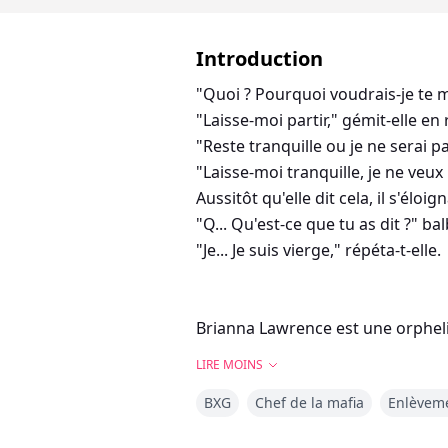
Introduction
"Quoi ? Pourquoi voudrais-je te 
"Laisse-moi partir," gémit-elle en 
"Reste tranquille ou je ne serai p
"Laisse-moi tranquille, je ne veux p
Aussitôt qu'elle dit cela, il s'éloig
"Q... Qu'est-ce que tu as dit ?" balb
"Je... Je suis vierge," répéta-t-elle.
Brianna Lawrence est une orphelin
LIRE MOINS
Après avoir cherché un emploi san
BXG
Chef de la mafia
Enlèvem
bas.