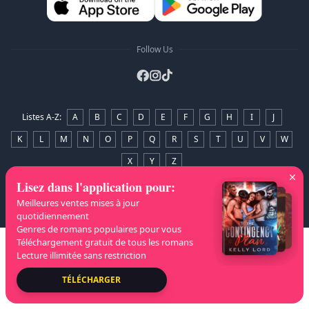
Follow Us
Listes A-Z
:
A
B
C
D
E
F
G
H
I
J
K
L
M
N
O
P
Q
R
S
T
U
V
W
X
Y
Z
Lisez dans l'application pour
:
Droits d'auteur
© 2026 NovelaGO
Meilleures ventes mises à jour
quotidiennement
Genres de romans populaires pour vous
Téléchargement gratuit de tous les romans
Lecture illimitée sans restriction
TÉLÉCHARGER