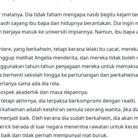
ir matanya. Dia tidak faham mengapa nasib begitu kejam t
 kasih sayang ibu bapa dan hidupnya berantakan. Dia ingi
an berjaya masuk ke universiti impiannya. Namun, ibu ba
iere, yang berkahwin, tetapi kerana lelaki itu cacat, mere
sanggup melihat Angelia menderita, dan mereka tidak bole
nggunakan tahun-tahun penjagaan mereka untuk memaksa 
 berhenti sekolah hingga ke pertunangan dan perkahwinan
rtanya sama ada dia rela.
ospek akademik dan masa depannya.
tetapi akhirnya, dia terpaksa berkompromi dengan realiti.
ahwinan adalah kelahiran semula seorang wanita. Jika dia 
 menjadi baik. Oleh kerana dia sudah berkahwin, dia akan me
derick berada di luar negara menerima rawatan untuk keced
n baik dan tidak pernah mempunyai niat buruk.