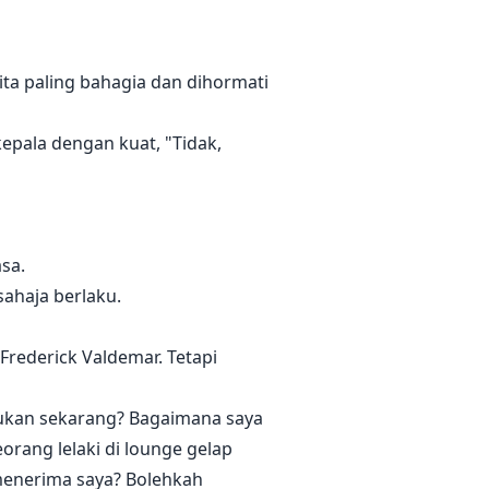
asa sangat tidak berdaya.
ta paling bahagia dan dihormati
 menarik bajunya, memiringkan
 kepala dengan kuat, "Tidak,
asa.
sahaja berlaku.
Frederick Valdemar. Tetapi
akukan sekarang? Bagaimana saya
orang lelaki di lounge gelap
menerima saya? Bolehkah