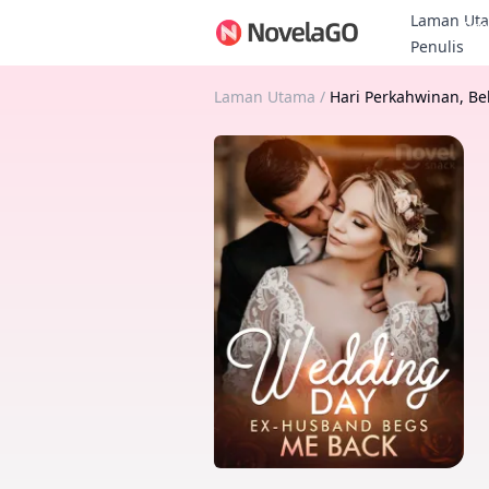
Laman Ut
Bon
Penulis
Laman Utama
/
Hari Perkahwinan, B