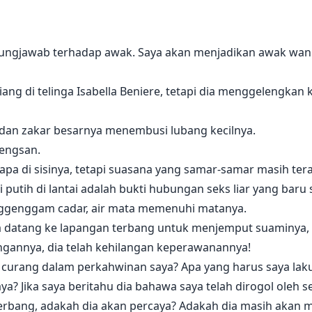
au. "Ya Allah! Ayah dalam masalah malam ini."
 dahi dan menjeling dengan rasa tidak puas hati. Dia ber
gungjawab terhadap awak. Saya akan menjadikan awak wani
ka, yang memakai gaun puteri, berlari ke arah Frederick,
ngiang di telinga Isabella Beniere, tetapi dia menggelengkan
, "Ayah, boleh tak Ibu jadi pengapit?"
 dan zakar besarnya menembusi lubang kecilnya.
pengsan.
iapa di sisinya, tetapi suasana yang samar-samar masih ter
 malu sebelum ini!
 putih di lantai adalah bukti hubungan seks liar yang baru 
u bab setiap minggu.
enggenggam cadar, air mata memenuhi matanya.
dia datang ke lapangan terbang untuk menjemput suaminya, 
gannya, dia telah kehilangan keperawanannya!
saya curang dalam perkahwinan saya? Apa yang harus saya l
? Jika saya beritahu dia bahawa saya telah dirogol oleh se
erbang, adakah dia akan percaya? Adakah dia masih akan 