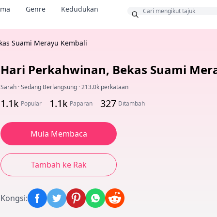
ama
Genre
Kedudukan
us
ekas Suami Merayu Kembali
Hari Perkahwinan, Bekas Suami Mer
Sarah
·
Sedang Berlangsung
·
213.0k perkataan
1.1k
1.1k
327
Popular
Paparan
Ditambah
Mula Membaca
Tambah ke Rak
Kongsi
: