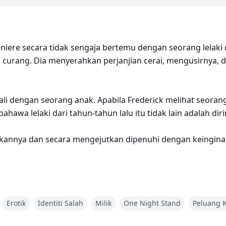
eniere secara tidak sengaja bertemu dengan seorang lelaki
curang. Dia menyerahkan perjanjian cerai, mengusirnya,
i dengan seorang anak. Apabila Frederick melihat seorang
hawa lelaki dari tahun-tahun lalu itu tidak lain adalah diri
dakannya dan secara mengejutkan dipenuhi dengan keing
n kepala dalam diam. "Saya tak nak kenal lelaki ini."
Erotik
Identiti Salah
Milik
One Night Stand
Peluang 
ya dengan rasa jijik. "Dia terlalu memalukan. Saya tak na