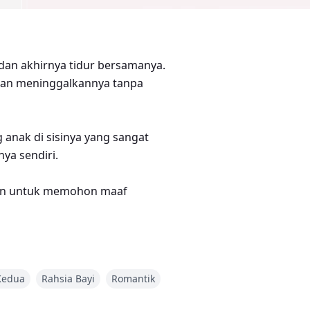
 dan akhirnya tidur bersamanya.
 dan meninggalkannya tanpa
 anak di sisinya yang sangat
nya sendiri.
inan untuk memohon maaf
Kedua
Rahsia Bayi
Romantik
k tengok dia."