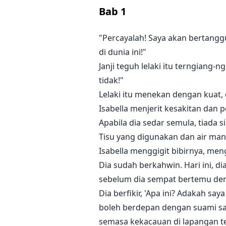
Anak ketiga mereka kelihatan ris
Bab
1
Anak keempat mereka mengerutkan
"Percayalah! Saya akan bertang
di dunia ini!"
Hanya anak perempuan kecil mere
Janji teguh lelaki itu terngiang-
kepala dengan manis dan bertanya
tidak!"
Lelaki itu menekan dengan kuat,
Frederick terdiam.
Isabella menjerit kesakitan dan 
Apabila dia sedar semula, tiada s
Dia tidak pernah merasa sebegini
Tisu yang digunakan dan air mani
Buku ini dikemas kini dengan sat
Isabella menggigit bibirnya, m
Dia sudah berkahwin. Hari ini, 
sebelum dia sempat bertemu den
Dia berfikir, 'Apa ini? Adakah 
boleh berdepan dengan suami saya
semasa kekacauan di lapangan t