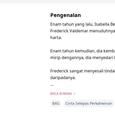
Pengenalan
Enam tahun yang lalu, Isabella B
Frederick Valdemar menuduhnya 
harta.
Enam tahun kemudian, dia kembal
mirip dengannya, dia menyedari ba
Frederick sangat menyesali tin
daripadanya.
Anak sulung mereka menggelengka
BACA KURANG
BXG
Cinta Selepas Perkahwinan
Anak kedua mereka menutup matan