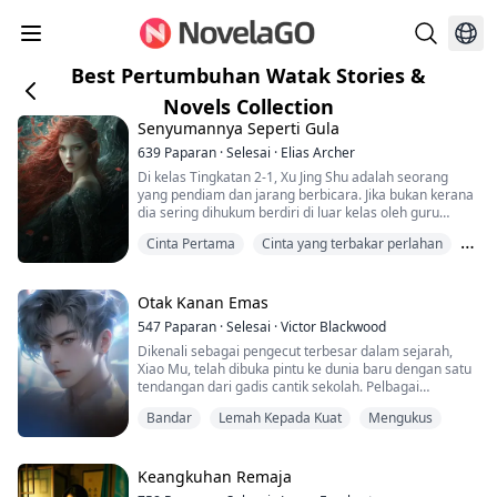
Best Pertumbuhan Watak Stories &
Novels Collection
Senyumannya Seperti Gula
639
Paparan
·
Selesai
·
Elias Archer
Di kelas Tingkatan 2-1, Xu Jing Shu adalah seorang
yang pendiam dan jarang berbicara. Jika bukan kerana
dia sering dihukum berdiri di luar kelas oleh guru
matematik, mungkin dia hanya akan menjadi seorang
Cinta Pertama
Cinta yang terbakar perlahan
pelajar yang tidak begitu menonjol di kelas.
Kawan kepada Kekasih
"Jing Shu, kena hukum berdiri lagi dengan Cikgu Wei?"
tanya Guru Kelas, Encik Ma, sambil membawa pelajar
Otak Kanan Emas
baru, Chu You Ning, ke pintu kelas dan melih...
547
Paparan
·
Selesai
·
Victor Blackwood
Dikenali sebagai pengecut terbesar dalam sejarah,
Xiao Mu, telah dibuka pintu ke dunia baru dengan satu
tendangan dari gadis cantik sekolah. Pelbagai
pengalaman luar biasa datang bertubi-tubi, pembunuh
Bandar
Lemah Kepada Kuat
Mengukus
upahan yang cantik, profesor wanita yang bijaksana,
pegawai tentera wanita yang tampan...
Keangkuhan Remaja