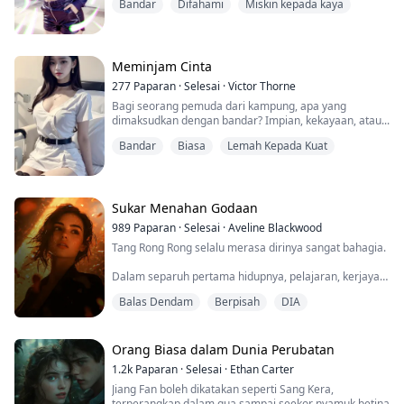
Bandar
Difahami
Miskin kepada kaya
Meminjam Cinta
277
Paparan
·
Selesai
·
Victor Thorne
Bagi seorang pemuda dari kampung, apa yang
dimaksudkan dengan bandar? Impian, kekayaan, atau...
Bandar
Biasa
Lemah Kepada Kuat
Sukar Menahan Godaan
989
Paparan
·
Selesai
·
Aveline Blackwood
Tang Rong Rong selalu merasa dirinya sangat bahagia.
Dalam separuh pertama hidupnya, pelajaran, kerjaya,
dan perkahwinannya berjalan lancar, ditambah pula
Balas Dendam
Berpisah
DIA
dengan suami yang sentiasa melindungi dan
menyayanginya.
Namun, pada suatu hari, dia tiba-tiba menyedari
Orang Biasa dalam Dunia Perubatan
bahawa semua ini hanyalah angan-angannya sahaja.
1.2k
Paparan
·
Selesai
·
Ethan Carter
Jiang Fan boleh dikatakan seperti Sang Kera,
Kebenaran yang pahit terbongkar, dia mengelap air
terperangkap dalam gua sampai seekor nyamuk betina