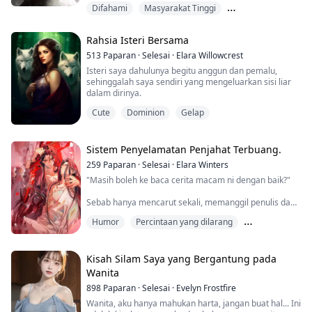
Difahami
Masyarakat Tinggi
boleh melarikan diri lebih cepat daripada arnab
selepas dipukul. Hanya dia yang boleh membuat
Percintaan yang dilarang
abangnya yang dihormati oleh semua orang marah
Rahsia Isteri Bersama
sehingga berbuih mulut.
513
Paparan
·
Selesai
·
Elara Willowcrest
"Abang, bukankah abang bisu?"
Isteri saya dahulunya begitu anggun dan pemalu,
".......
sehinggalah saya sendiri yang mengeluarkan sisi liar
dalam dirinya.
Cute
Dominion
Gelap
Sistem Penyelamatan Penjahat Terbuang.
259
Paparan
·
Selesai
·
Elara Winters
"Masih boleh ke baca cerita macam ni dengan baik?"
Sebab hanya mencarut sekali, memanggil penulis dan
cerita ni sb, Shen Yuan telah dilahirkan semula sebagai
Humor
Percintaan yang dilarang
Shen Qingqiu, penjahat yang menyeksa protagonis
muda lelaki hingga mati.
Pertumbuhan watak
Sistem: [you can you up, tugas untuk meningkatkan
Kisah Silam Saya yang Bergantung pada
kualiti cerita ini diserahkan kepada kamu.]
Wanita
898
Paparan
·
Selesai
·
Evelyn Frostfire
Perlu diketahui, dalam cerita asal, Shen Qingqiu
akhirnya dipotong hidup...
Wanita, aku hanya mahukan harta, jangan buat hal... Ini