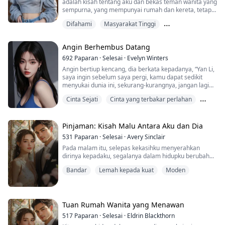
adalah kisah tentang aku dan bekas teman wanita yang
sempurna, yang mempunyai rumah dan kereta, tetapi
sering merendahkan maruahku.
Difahami
Masyarakat Tinggi
Miskin kepada kaya
Angin Berhembus Datang
692
Paparan
·
Selesai
·
Evelyn Winters
Angin bertiup kencang, dia berkata kepadanya, “Yan Li,
saya ingin sebelum saya pergi, kamu dapat sedikit
menyukai dunia ini, sekurang-kurangnya, jangan lagi
merasa begitu putus asa.” Apabila dua orang yang
Cinta Sejati
Cinta yang terbakar perlahan
sama-sama kesepian dan hatinya tandus bertemu,
walaupun hanya sedikit perubahan, itu sudah
Pasangan jiwa
merupakan penyelamatan.
Pinjaman: Kisah Malu Antara Aku dan Dia
531
Paparan
·
Selesai
·
Avery Sinclair
Pada malam itu, selepas kekasihku menyerahkan
dirinya kepadaku, segalanya dalam hidupku berubah...
Bandar
Lemah kepada kuat
Moden
Tuan Rumah Wanita yang Menawan
517
Paparan
·
Selesai
·
Eldrin Blackthorn