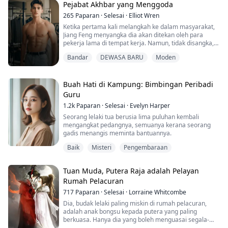
kejahatan. Gadis cantik universiti, wanita berkarisma,
Pejabat Akhbar yang Menggoda
wanita...
265
Paparan
·
Selesai
·
Elliot Wren
Ketika pertama kali melangkah ke dalam masyarakat,
Jiang Feng menyangka dia akan ditekan oleh para
pekerja lama di tempat kerja. Namun, tidak disangka,
sebaik sahaja dia masuk ke syarikat akhbar, dia telah
Bandar
DEWASA BARU
Moden
ditempatkan di bawah seorang bos wanita yang
cantik...
Buah Hati di Kampung: Bimbingan Peribadi
Guru
1.2k
Paparan
·
Selesai
·
Evelyn Harper
Seorang lelaki tua berusia lima puluhan kembali
mengangkat pedangnya, semuanya kerana seorang
gadis menangis meminta bantuannya.
Baik
Misteri
Pengembaraan
Tuan Muda, Putera Raja adalah Pelayan
Rumah Pelacuran
717
Paparan
·
Selesai
·
Lorraine Whitcombe
Dia, budak lelaki paling miskin di rumah pelacuran,
adalah anak bongsu kepada putera yang paling
berkuasa. Hanya dia yang boleh menguasai segala-
galanya di rumah pelacuran besar itu. Hanya dia yang