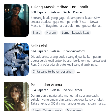
Juga membuat dia, mengalami segala suka duka dan
konflik yang tak terurai...
Tukang Masak Peribadi Hos Cantik
868
Paparan
·
Selesai
·
Declan Pierce
Seorang lelaki yang gagal dalam peperiksaan SPM
secara tidak sengaja memperoleh "Sistem Dewa
Masakan". Bagaimana dia boleh menguasai dunia
hanya dengan kemahiran membuat pau?
Biasa
Harem
Lemah kepada kuat
Selain daripada pelbagai pengalaman yang tak
terhitung, lebih banyak lagi adalah wanita yang tak
terhingga...
Selir Lelaki
624
Paparan
·
Selesai
·
Ethan Snowford
Dia adalah seorang budak yang dijual ke kumpulan
opera sejak kecil untuk belajar berlakon, namanya Wei
Ren. Dia pula adalah batu kecil yang diambilnya,
namanya Wei Ran.
Cinta yang terbakar perlahan
Pertemuan pertama mereka, dia memegang dagunya
Hubungan cinta-benci
Industri hiburan
dengan senyuman sinis dan berkata, "Mata kamu
sungguh cantik, mahu ikut saya?"
Pesona dan Aroma
854
Paparan
·
Selesai
·
Evelyn Harper
Kali pertama mereka naik ke pentas untuk berlakon,
Dalam dunia nyata, aku mengenali seorang gadis
dia menjadi Jia Baoyu yang tampan dan gagah,
sekolah yang dingin dan cantik sebagai kakak angkat.
manaka...
Tak sangka, di QQ dia memanggilku suami, dan malah
ingin...
Identiti Tersembunyi
Mengukus