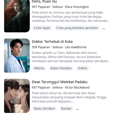
hello, Puan Gu
997
Paparan
·
Selesai
·
Elara Vossington
Pada tahun itu, kerana satu pertemuan yang tidak
disengajakan, hatinya yang sunyi mula berdegup
untuknya. Pertama kali dia melihatnya, dia merasakan
satu perasaan yang dinamakan "tenang" mula
Cinta Sejati
Cinta yang terbakar perlahan
menyelubungi hatinya, perlahan-lahan berakar dan
tumbuh.
DIA
Pada tahun itu, kali pertama dia melihatnya, topeng
Doktor Terhebat di Kota
dinginnya mula runtuh, dia melindunginya dari segala
509
Paparan
·
Selesai
·
Lila Hawthorne
kesusahan.
Doktor pelatih Lu Chen, dikhianati oleh teman
wanitanya, dihina oleh bosnya, secara kebetulan
Demi dia, dia sanggup merendahk...
mendapat warisan daripada seorang pakar perubatan.
Dia bersumpah, untuk menggunakan kemahiran
Alkimia
Balas Dendam
Doktor
perubatannya untuk mengubah nasib yang tidak adil,
dan berdiri di puncak dunia!
Dewi Terunggul Melekat Padaku
697
Paparan
·
Selesai
·
Victor Blackwood
Pada tahun-tahun itu, dia bermula dari dasar
masyarakat, berjuang setapak demi setapak, hingga
mencapai puncak kejayaan;
Pada tahun-tahun itu, wanita-wanita itu, mengikuti dia
Balas Dendam
Bandar
sepanjang perjalanan, mencintai dia tanpa syarat,
tanpa keluhan;
Jutaruan/Ketua Pegawai Eksekutif