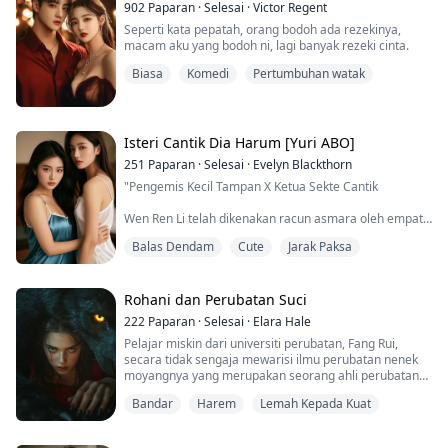
902
Paparan
·
Selesai
·
Victor Regent
Seperti kata pepatah, orang bodoh ada rezekinya,
macam aku yang bodoh ni, lagi banyak rezeki cinta.
Biasa
Komedi
Pertumbuhan watak
Isteri Cantik Dia Harum [Yuri ABO]
251
Paparan
·
Selesai
·
Evelyn Blackthorn
"Pengemis Kecil Tampan X Ketua Sekte Cantik
Wen Ren Li telah dikenakan racun asmara oleh empat
ketua sekte, lebih rela mati daripada menyerah kepada
Balas Dendam
Cute
Jarak Paksa
mereka. Namun, ketika melarikan diri, racun itu mula
bertindak. Akhirnya, dia menyerahkan dirinya kepada
seorang pengemis kecil tampan di jalanan. Selepas itu,
keadaan semakin tidak terkawal... Selepas malam yang
Rohani dan Perubatan Suci
penuh asmara, pengemis kecil, Feng Qi...
222
Paparan
·
Selesai
·
Elara Hale
Pelajar miskin dari universiti perubatan, Fang Rui,
secara tidak sengaja mewarisi ilmu perubatan nenek
moyangnya yang merupakan seorang ahli perubatan
dan sarjana terkenal. Sejak itu, dia mula bangkit
Bandar
Harem
Lemah Kepada Kuat
melawan takdirnya. Dengan menggunakan jarum
perak, dia menyelamatkan nyawa orang ramai dan
dengan keberanian yang tulus, dia menghapuskan