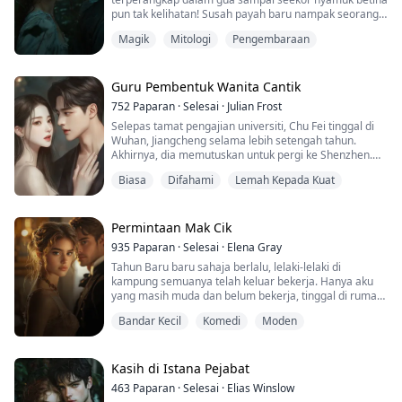
matanya, dan dengan tenang berpaling....
pun tak kelihatan! Susah payah baru nampak seorang
wanita cantik, hampir-hampir pula dianiaya orang, ini
Magik
Mitologi
Pengembaraan
dia tak boleh tahan! Mengeluarkan ilmu bomohnya,
memotong mereka sampai tak boleh urus diri sendiri.
Mendapat warisan dari Maharaja Ubat, menggunakan
teknik jarum yang ajaib, sepasang tangan suci, me...
Guru Pembentuk Wanita Cantik
752
Paparan
·
Selesai
·
Julian Frost
Selepas tamat pengajian universiti, Chu Fei tinggal di
Wuhan, Jiangcheng selama lebih setengah tahun.
Akhirnya, dia memutuskan untuk pergi ke Shenzhen.
Keputusan ini bukan disebabkan oleh alasan yang
Biasa
Difahami
Lemah Kepada Kuat
rumit atau mengarut, tetapi hanya kerana satu
perkara: orang miskin cita-citanya rendah!
Dalam tempoh yang sama selepas tamat pengajian,
Permintaan Mak Cik
Chu Fei hanya memperoleh gaji kurang dari dua ribu
935
Paparan
·
Selesai
·
Elena Gray
ringgit seb...
Tahun Baru baru sahaja berlalu, lelaki-lelaki di
kampung semuanya telah keluar bekerja. Hanya aku
yang masih muda dan belum bekerja, tinggal di rumah
sahaja. Kakak-kakak di kampung, gadis-gadis cantik
Bandar Kecil
Komedi
Moden
kampung sering datang ke rumahku untuk
bersembang...
Kasih di Istana Pejabat
463
Paparan
·
Selesai
·
Elias Winslow