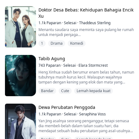
Pertumbuhan watak
Doktor Desa Bebas: Kehidupan Bahagia Encik
Xu
1.1k
Paparan
·
Selesai
·
Thaddeus Sterling
Menantu saudara saya meminta saya pulang ke rumah
untuk menjadi penjaga...
1
Drama
Komedi
Tabib Agung
743
Paparan
·
Selesai
·
Elara Stormcrest
Heng Xinhua sudah berumur enam belas tahun, namun
tubuhnya masih kurus kecil. Walaupun wajahnya
tampan dengan kening yang elok dan mata yang
menarik, dia kelihatan sangat muda.
Bandar
Cute
Lemah kepada kuat
Dewa Perubatan Penggoda
1.1k
Paparan
·
Selesai
·
Seraphina Voss
Yan Jing asalnya seorang penganggur, tetapi semasa
dia membeli-belah dalam talian suatu hari, dia
mendapat sebuah buku perubatan yang asal-usulnya
tidak diketahui. Tanpa guru, dia belajar ilmu perubatan