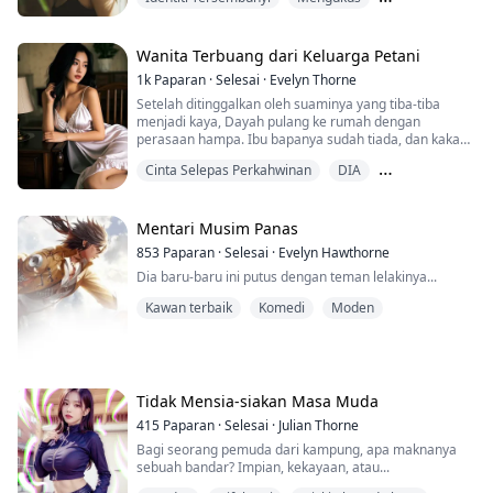
Pertumbuhan watak
Wanita Terbuang dari Keluarga Petani
1k
Paparan
·
Selesai
·
Evelyn Thorne
Setelah ditinggalkan oleh suaminya yang tiba-tiba
menjadi kaya, Dayah pulang ke rumah dengan
perasaan hampa. Ibu bapanya sudah tiada, dan kakak
iparnya yang mengurus rumah telah menipu habis
Cinta Selepas Perkahwinan
DIA
barang-barang hantaran perkahwinannya, lalu segera
mengahwinkannya dengan seorang lelaki gila untuk
Miskin kepada kaya
mengusir sial. Dayah menyangka hidupnya akan
berakhir begitu saja, namun nasib ternyata seperti
Mentari Musim Panas
permainan cat...
853
Paparan
·
Selesai
·
Evelyn Hawthorne
Dia baru-baru ini putus dengan teman lelakinya...
Kawan terbaik
Komedi
Moden
Tidak Mensia-siakan Masa Muda
415
Paparan
·
Selesai
·
Julian Thorne
Bagi seorang pemuda dari kampung, apa maknanya
sebuah bandar? Impian, kekayaan, atau...