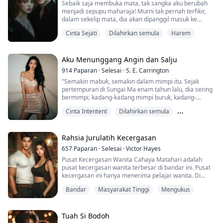
Sebaik saja membuka mata, tak sangka aku berubah
menjadi sepupu maharaja! Murni tak pernah terfikir,
dalam sekelip mata, dia akan dipanggil masuk ke
istana, dilantik sebagai dayang, dan melayani
Cinta Sejati
Dilahirkan semula
Harem
sepupunya yang merupakan maharaja! Khabarnya, dia
sombong dan tidak berperasaan, hanya mementingkan
takhta, dan tidak pernah benar-benar mencintai mana-
mana gundik. Tapi kenapa bila melihatnya, dia terus "...
Aku Menunggang Angin dan Salju
914
Paparan
·
Selesai
·
S. E. Carrington
"Semakin mabuk, semakin dalam mimpi itu. Sejak
pertempuran di Sungai Ma enam tahun lalu, dia sering
bermimpi, kadang-kadang mimpi buruk, kadang-
kadang mimpi indah. Dalam mimpi, tidak seperti
Cinta Intentent
Dilahirkan semula
malam musim sejuk yang dingin ini, salji besar seperti
bulu angsa perlahan-lahan berubah menjadi serpihan
Pasangan jiwa
bunga di musim bunga, cahaya matahari menembus
dahan dan daun pohon bunga pir, menyinari tanah
Rahsia Jurulatih Kecergasan
dengan c...
657
Paparan
·
Selesai
·
Victor Hayes
Pusat Kecergasan Wanita Cahaya Matahari adalah
pusat kecergasan wanita terbesar di bandar ini. Pusat
kecergasan ini hanya menerima pelajar wanita. Di
kalangan pelajarnya, terdapat ramai wanita kaya,
Bandar
Masyarakat Tinggi
Mengukus
golongan profesional, suri rumah muda, dan wanita
matang.
Tuah Si Bodoh