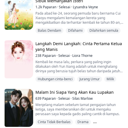
Sibuk Memanjakan Isteri
1.2k
Paparan
·
Selesai
·
Lysandra Veyne
Pada abad ke-24, seorang pemuda baru bernama Cui
Xiaoyu mengalami kemalangan kereta yang
mengakibatkan dia terhantar kembali ke tahun 80-an,
menjadi seorang gadis biasa dari keluarga petani
Balas Dendam
Difahami
Dilahirkan semula
miskin di sebuah kampung.
Katanya nak menikmati kehidupan kampung yang
Langkah Demi Langkah: Cinta Pertama Ketua
tenang, kan? Macam mana baru je sampai dah nak
yang Manis
dijual oleh orang jahat? Dia bukan sahaja perlu risau
tentang makanan keluarganya, tetapi ...
238
Paparan
·
Selesai
·
Liora Thorne
Kembali ke masa lalu, perkara yang paling ingin
dilakukan oleh Yun Xiang adalah untuk menghalang
dirinya yang berusia tujuh belas tahun daripada jatuh
cinta dengan Xia Junchen yang berusia lapan belas
Hubungan cinta-benci
Jurang Umur
Milik
tahun.
Apabila jiwa berusia dua puluh enam tahun itu masuk
Malam Ini Siapa Yang Akan Kau Lupakan
ke dalam tubuh seorang gadis berusia tujuh belas
tahun yang lain, segala-galanya tidak seperti yang
639
Paparan
·
Selesai
·
Silas Marlow
dibayangkan oleh Yun Xiang.
Menjelang malam sebelum tamat pengajian tahun
ketiga, saya memberanikan diri untuk mengaku
Bos masa...
perasaan saya kepada gadis paling cantik di kampus.
Cinta Tidak Berbalas
Drama