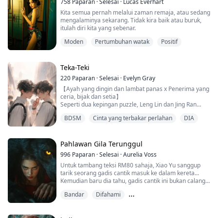
758
Paparan
·
Selesai
·
Lucas Everhart
Kita semua pernah melalui zaman remaja, atau sedang
mengalaminya sekarang. Tidak kira baik atau buruk,
itulah diri kita yang sebenar.
Moden
Pertumbuhan watak
Positif
Teka-Teki
220
Paparan
·
Selesai
·
Evelyn Gray
【Ayah yang dingin dan lambat panas x Penerima yang
ceria, bijak dan setia】
Seperti dua kepingan puzzle, Leng Lin dan Jing Ran
saling melengkapi satu sama lain. Mereka saling
BDSM
Cinta yang terbakar perlahan
DIA
menghangatkan dan menyelamatkan.
Aku membuka hatiku untuk merasai kehangatanmu,
kau melindungiku dari badai dan menjaga
keselamatanku.
Pahlawan Gila Terunggul
Jing Ran: Aku mencintainya, tetapi hanya diizinkan
996
Paparan
·
Selesai
·
Aurelia Voss
untuk berlutut dan memanggilnya tuan.
Untuk tambang teksi RM80 sahaja, Xiao Yu sanggup
Le...
tarik seorang gadis cantik masuk ke dalam kereta...
Kemudian baru dia tahu, gadis cantik ini bukan calang-
calang orang. Nasib baik, aku pun bukan sembarangan!
Bandar
Difahami
Jutaruan/Ketua Pegawai Eksekutif