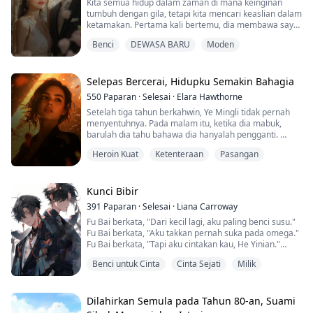
Kita semua hidup dalam zaman di mana keinginan
tumbuh dengan gila, tetapi kita mencari keaslian dalam
ketamakan. Pertama kali bertemu, dia membawa saya
pulang ke rumahnya. Kami saling tidak menyukai pada
Benci
DEWASA BARU
Moden
mulanya. Kemudian, kunci rumahnya ada dalam poket
saya, dan dia mula memanggil saya Encik Pelangi.
Selepas Bercerai, Hidupku Semakin Bahagia
550
Paparan
·
Selesai
·
Elara Hawthorne
Setelah tiga tahun berkahwin, Ye Mingli tidak pernah
menyentuhnya. Pada malam itu, ketika dia mabuk,
barulah dia tahu bahawa dia hanyalah pengganti.
Dia berkata, "Tuan, mari kita bercerai."
Heroin Kuat
Ketenteraan
Pasangan
Dia menjawab, "Jangan menyesal nanti."
Dia fikir dia akan menyesal setelah pergi, tetapi siapa
sangka dia sibuk bermain permainan tradisional
seperti melempar cincin, menyembunyikan cangkuk,
Kunci Bibir
menembak, berlaga ...
391
Paparan
·
Selesai
·
Liana Carroway
Fu Bai berkata, "Dari kecil lagi, aku paling benci susu."
Fu Bai berkata, "Aku takkan pernah suka pada omega."
Fu Bai berkata, "Tapi aku cintakan kau, He Yinian."
Benci untuk Cinta
Cinta Sejati
Milik
【Si licik yang berpura-pura baik vs si manja dan patuh
yang jujur】
Dilahirkan Semula pada Tahun 80-an, Suami