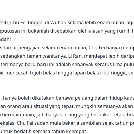
rsiti, Chu Fei tinggal di Wuhan selama lebih enam bulan l
putusan ini bukanlah disebabkan oleh alasan yang rumit,
ndah!
 tamat pengajian selama enam bulan, Chu Fei hanya mempe
, sedangkan teman wanitanya, Li Ran, mendapat lebih darip
erimanya baru-baru ini adalah sebanyak seratus lima puluh r
 mencecah tujuh belas hingga lapan belas ribu ringgit, se
.. hanya boleh dikatakan bahawa peluang dalam hidup kad
an orang atau situasi yang tepat, mungkin semuanya akan
a bermain-main, jadi banyak orang yang berbakat tetapi tida
sekelas. Chu Fei sudah mula bekerja sambilan sejak tahun pe
untuk berlatih semasa tahun keempat.