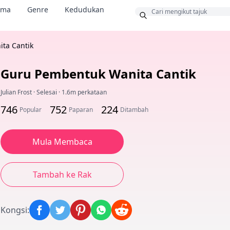
ama
Genre
Kedudukan
us
ta Cantik
Guru Pembentuk Wanita Cantik
Julian Frost
·
Selesai
·
1.6m perkataan
746
752
224
Popular
Paparan
Ditambah
Mula Membaca
Tambah ke Rak
Kongsi
: