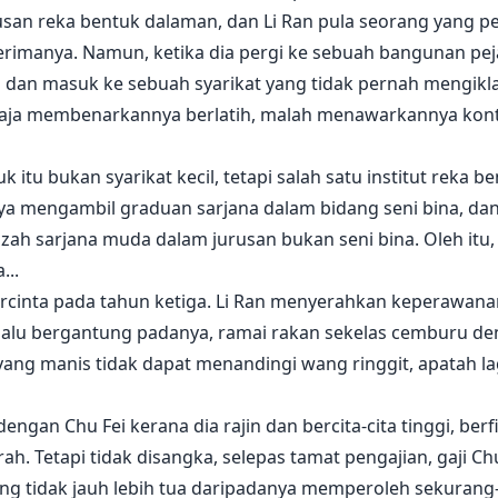
usan reka bentuk dalaman, dan Li Ran pula seorang yang pe
nerimanya. Namun, ketika dia pergi ke sebuah bangunan p
up dan masuk ke sebuah syarikat yang tidak pernah mengik
aja membenarkannya berlatih, malah menawarkannya kontr
uk itu bukan syarikat kecil, tetapi salah satu institut reka 
ya mengambil graduan sarjana dalam bidang seni bina, dan
azah sarjana muda dalam jurusan bukan seni bina. Oleh itu
...
ercinta pada tahun ketiga. Li Ran menyerahkan keperawana
alu bergantung padanya, ramai rakan sekelas cemburu deng
a yang manis tidak dapat menandingi wang ringgit, apatah l
dengan Chu Fei kerana dia rajin dan bercita-cita tinggi, ber
 Tetapi tidak disangka, selepas tamat pengajian, gaji Chu
ang tidak jauh lebih tua daripadanya memperoleh sekurang