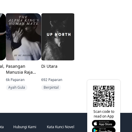
al,
Pasangan
Di Utara
Langkah Demi
Raja Aska
Manusia Raja
Langkah: Cinta
Bandar R
Alpha
Pertama Ketua
6k
Paparan
692
Paparan
238
Paparan
626
Papara
yang Manis
Hubungan cinta-
Ayah Gula
Berpintal
Balas De
benci
Scan code to
read on App
pta
Hubungi Kami
Kata Kunci Novel