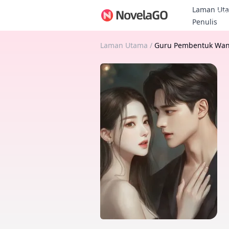
Laman Ut
Bon
Penulis
Laman Utama
/
Guru Pembentuk Wani