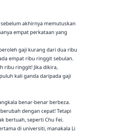
agi sebelum akhirnya memutuskan
 hanya empat perkataan yang
roleh gaji kurang dari dua ribu
ada empat ribu ringgit sebulan.
ibu ringgit! Jika dikira,
puluh kali ganda daripada gaji
angkala benar-benar berbeza.
 berubah dengan cepat! Tetapi
k bertuah, seperti Chu Fei.
rtama di universiti, manakala Li