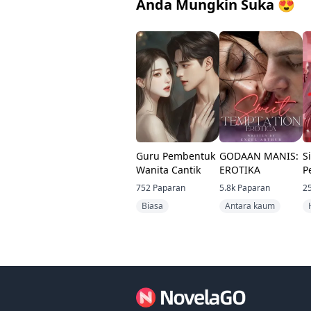
Anda Mungkin Suka
😍
Guru Pembentuk
GODAAN MANIS:
S
Wanita Cantik
EROTIKA
P
P
752
Paparan
5.8k
Paparan
2
T
Biasa
Antara kaum