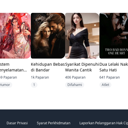
istem
Kehidupan Bebas
Syarikat Dipenuhi
Dua Lelaki Nak
enyelamatan
di Bandar
Wanita Cantik
Satu Hati
enjahat
59
Paparan
1k
Paparan
406
Paparan
641
Paparan
erbuang.
Humor
1
Difahami
Atlet
Dasar Privasi
Syarat Perkhidmatan
Laporkan Pelanggaran Hak Ci