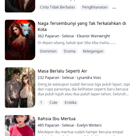
Dia menyimpan perasaannya dalam diam, menghargai
Cinta Tidak Berbalas
Pengkhianatan
setiap detik bersama gadis idamannya.
Sehinggalah pada suatu malam, gadis itu berkata ingin
Persatuan Rahsia
datang ke biliknya untuk mandi...
Naga Tersembunyi yang Tak Terkalahkan di
Kota
362
Paparan
·
Selesai
·
Eleanor Wainwright
Di depan abang, kakak ipar tiba-tiba mahu........
Dominion
Drama
Ketegangan
Masa Berlalu Seperti Air
232
Paparan
·
Selesai
·
Lysandra Voss
Deng Jie walaupun sudah berusia tiga puluh lapan, tapi
dari rupa parasnya, dia kelihatan seperti baru berusia
dua puluh tujuh atau dua puluh lapan tahun. Seluruh
tubuhnya memancarkan keanggunan seorang wanita
1
Cute
Erotika
matang. Zhou Chao sering kali tidak dapat menahan
diri daripada berkhayal tentang ibu mertuanya, bahkan
dalam mimpi pun dia ingin memilikinya. Tidak lama
kemudian, peluang itu akhirnya tiba.....
Rahsia Ibu Mertua
485
Paparan
·
Selesai
·
Evelyn Winters
Meskipun ibu mertua sudah hampir berusia empat