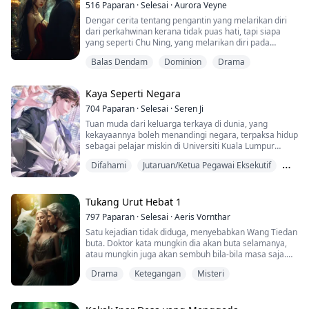
516
Paparan
·
Selesai
·
Aurora Veyne
Dengar cerita tentang pengantin yang melarikan diri
dari perkahwinan kerana tidak puas hati, tapi siapa
yang seperti Chu Ning, yang melarikan diri pada
malam pertama perkahwinan hanya untuk mengejar
Balas Dendam
Dominion
Drama
wanita yang dicintainya; Chai Ziyan sangat marah: "Kau
berani main-main dengan aku, Chu! Aku akan pastikan
kau hidup lebih teruk daripada mati!"
Kaya Seperti Negara
704
Paparan
·
Selesai
·
Seren Ji
Tuan muda dari keluarga terkaya di dunia, yang
kekayaannya boleh menandingi negara, terpaksa hidup
sebagai pelajar miskin di Universiti Kuala Lumpur
selama 7 tahun kerana satu larangan keluarga;
Difahami
Jutaruan/Ketua Pegawai Eksekutif
Ketika kekasihnya mengkhianatinya, larangan keluarga
itu tiba-tiba dicabut, dan dalam satu malam, kekayaan
Masyarakat Tinggi
dan statusnya kembali semula;
Dengan identitinya yang sedikit demi sedikit
Tukang Urut Hebat 1
terbongkar, kekasihnya ...
797
Paparan
·
Selesai
·
Aeris Vornthar
Satu kejadian tidak diduga, menyebabkan Wang Tiedan
buta. Doktor kata mungkin dia akan buta selamanya,
atau mungkin juga akan sembuh bila-bila masa saja.
Sehinggalah dia menyaksikan kakak iparnya dengan
Drama
Ketegangan
Misteri
abang sulungnya...