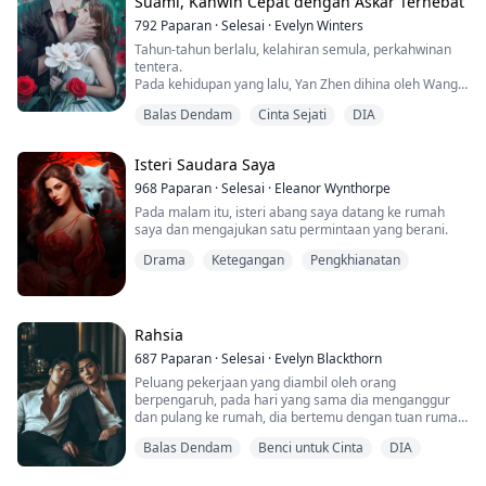
Suami, Kahwin Cepat dengan Askar Terhebat
792
Paparan
·
Selesai
·
Evelyn Winters
Tahun-tahun berlalu, kelahiran semula, perkahwinan
tentera.
Pada kehidupan yang lalu, Yan Zhen dihina oleh Wang
Wenzhi, mengadakan majlis perkahwinan tetapi tidak
Balas Dendam
Cinta Sejati
DIA
sempat bersama, dan terus kembali ke bandar.
Sejak itu, Yan Zhen menjaga ibunya yang lumpuh di
atas katil, adik-adiknya yang masih kecil. Wang Wenzhi
Isteri Saudara Saya
pula menggunakan alasan mengangkat anak yatim
tentera untuk naik pangkat, lalu menyerah...
968
Paparan
·
Selesai
·
Eleanor Wynthorpe
Pada malam itu, isteri abang saya datang ke rumah
saya dan mengajukan satu permintaan yang berani.
Drama
Ketegangan
Pengkhianatan
Rahsia
687
Paparan
·
Selesai
·
Evelyn Blackthorn
Peluang pekerjaan yang diambil oleh orang
berpengaruh, pada hari yang sama dia menganggur
dan pulang ke rumah, dia bertemu dengan tuan rumah
yang tidak bertanggungjawab... Pada malam musim
Balas Dendam
Benci untuk Cinta
DIA
sejuk yang hujan ini, He Jing yang baru mula bekerja,
melihat sisi masyarakat yang sebenar dan kejam.