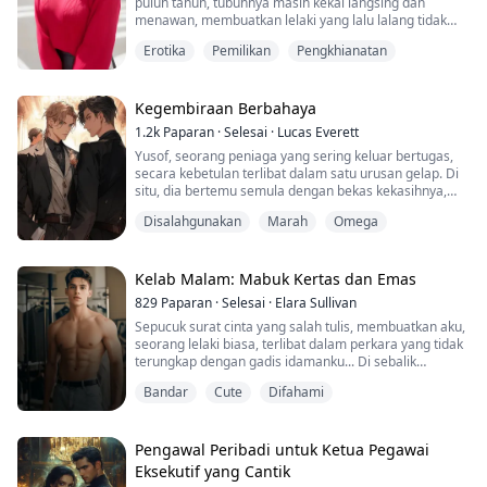
puluh tahun, tubuhnya masih kekal langsing dan
menawan, membuatkan lelaki yang lalu lalang tidak
dapat menahan diri daripada mencuri pandang. Hari
Erotika
Pemilikan
Pengkhianatan
ini, secara tidak sengaja saya membuka pintu bilik ibu
mertua, dan tanpa disangka-sangka saya telah
membongkar rahsianya~
Kegembiraan Berbahaya
1.2k
Paparan
·
Selesai
·
Lucas Everett
Yusof, seorang peniaga yang sering keluar bertugas,
secara kebetulan terlibat dalam satu urusan gelap. Di
situ, dia bertemu semula dengan bekas kekasihnya,
Lin, seorang omega yang telah dihancurkan oleh takdir
Disalahgunakan
Marah
Omega
dan kini berada dalam dunia gelap. Lin, yang dahulunya
seorang pemuda ceria dan suka ketawa, kini menjadi
mangsa penderitaan dan penyeksaan akibat tragedi
keluarga dan sisi gelap masyarakat....
Kelab Malam: Mabuk Kertas dan Emas
829
Paparan
·
Selesai
·
Elara Sullivan
Sepucuk surat cinta yang salah tulis, membuatkan aku,
seorang lelaki biasa, terlibat dalam perkara yang tidak
terungkap dengan gadis idamanku... Di sebalik
pergolakan jiwa dan nafsu, terdapat jalan yang
Bandar
Cute
Difahami
dipenuhi dengan dendam, tipu daya, dan
pengkhianatan.
Pengawal Peribadi untuk Ketua Pegawai
Eksekutif yang Cantik