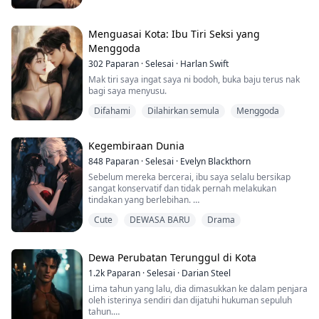
Menantu
Menguasai Kota: Ibu Tiri Seksi yang
Menggoda
302
Paparan
·
Selesai
·
Harlan Swift
Mak tiri saya ingat saya ni bodoh, buka baju terus nak
bagi saya menyusu.
Difahami
Dilahirkan semula
Menggoda
Kegembiraan Dunia
848
Paparan
·
Selesai
·
Evelyn Blackthorn
Sebelum mereka bercerai, ibu saya selalu bersikap
sangat konservatif dan tidak pernah melakukan
tindakan yang berlebihan.
Cute
DEWASA BARU
Drama
Namun, akhir-akhir ini, saya perasan ada sesuatu yang
tidak kena dengan ibu saya. Dia menjadi lebih terbuka.
Akhir-akhir ini, dia selalu memakai pakaian nipis
seperti baju tanpa lengan dan seluar pendek di rumah,
Dewa Perubatan Terunggul di Kota
tanpa mempedulikan saya yang sudah dewasa ini.
1.2k
Paparan
·
Selesai
·
Darian Steel
Lima tahun yang lalu, dia dimasukkan ke dalam penjara
oleh isterinya sendiri dan dijatuhi hukuman sepuluh
tahun.