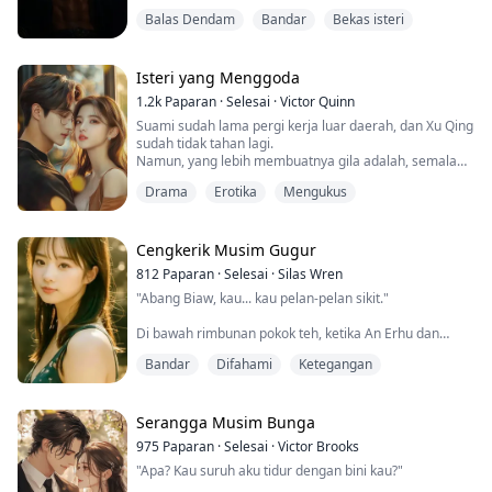
Tak disangka, dengan kemahiran perubatan yang luar
Balas Dendam
Bandar
Bekas isteri
biasa, dia berjaya mengurangkan hukumannya dan
kembali sebagai seorang wira, hanya untuk mendapati
isterinya sudah mempunyai seorang anak perempuan.
Isteriku yang baik, bagaimana aku harus membalas
Isteri yang Menggoda
"budi besar"mu ini dalam tahun-tahun y...
1.2k
Paparan
·
Selesai
·
Victor Quinn
Suami sudah lama pergi kerja luar daerah, dan Xu Qing
sudah tidak tahan lagi.
Namun, yang lebih membuatnya gila adalah, semalam
dia secara tidak sengaja terlihat abang suaminya
Drama
Erotika
Mengukus
sedang mandi.
Cengkerik Musim Gugur
812
Paparan
·
Selesai
·
Silas Wren
"Abang Biaw, kau... kau pelan-pelan sikit."
Di bawah rimbunan pokok teh, ketika An Erhu dan
kakak iparnya, Yulan, sedang hampir melangkah ke
Bandar
Difahami
Ketegangan
tahap yang lebih jauh.
Tiba-tiba terdengar suara yang mengejutkan mereka
dari lamunan.
Serangga Musim Bunga
975
Paparan
·
Selesai
·
Victor Brooks
Dalam keadaan marah, An Erhu bangun dan melihat ke
"Apa? Kau suruh aku tidur dengan bini kau?"
arah suara itu. Dia terkejut melihat siapa yang berada
di sebalik pokok tersebut!