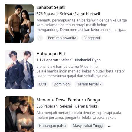
Secara tak sengaja, saya menemui rahsianya...
Sahabat Sejati
676
Paparan
·
Selesai
·
Evelyn Hartwell
Menantu perempuan telah berkahwin dengan keluarga
kami selama tiga tahun tetapi masih belum
mengandung. Demi memastikan keturunan keluarga
Pak Mat dapat diteruskan, saya terpaksa
1
Pemimpin wanita
Pengganti
menggantikan anak saya...
Hubungan Elit
1.1k
Paparan
·
Selesai
·
Nathaniel Flynn
alpha lelaki hamba utama (Aiden), np
Lelaki hamba ingin menjadi kekasih puteri beta, tetapi
usaha merayunya gagal dan sebaliknya dia
diperlakukan oleh alpha...
Cute
Dominion
Harem terbalik
Semua orang tahu ibu puteri telah meninggalkan harta
pusaka yang besar untuk puteri, dan sesiapa yang
berjaya memenangi hati puteri akan memiliki kekayaan
ini...
Menantu Dewa Pemburu Bunga
Oleh itu, tiba-tiba ramai alpha yang berniat jahat
386
Paparan
·
Selesai
·
Kieran Brooks
membanjiri ladang puteri....
Aku menjadi menantu lelaki demi wang, tetapi pada
malam pertama, pengantin lelaki itu bukan aku...
Hubungan palsu
Masyarakat Tinggi