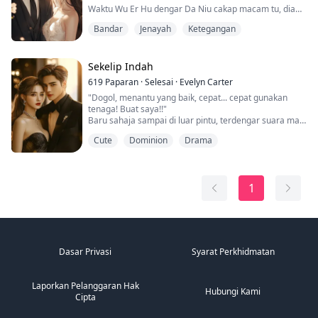
Waktu Wu Er Hu dengar Da Niu cakap macam tu, dia
terus terbeliak mata.
Bandar
Jenayah
Ketegangan
Sekelip Indah
619
Paparan
·
Selesai
·
Evelyn Carter
"Dogol, menantu yang baik, cepat... cepat gunakan
tenaga! Buat saya!!"
Baru sahaja sampai di luar pintu, terdengar suara mak
mertua di dalam rumah, Yang Meiling, bercakap
Cute
Dominion
Drama
dengan penuh nafsu.
Kemudian, terdengar rintihan dan bisikan aneh...
1
Dasar Privasi
Syarat Perkhidmatan
Laporkan Pelanggaran Hak
Hubungi Kami
Cipta