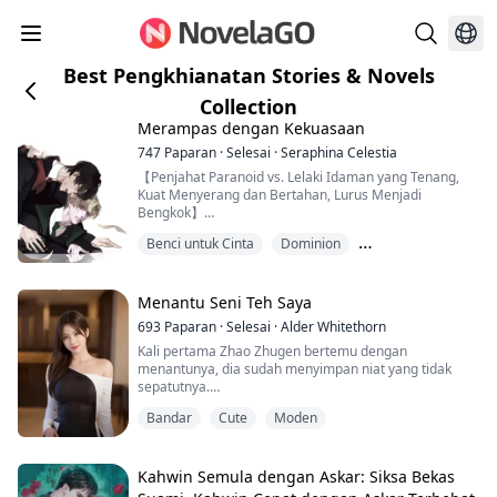
Best Pengkhianatan Stories & Novels
Collection
Merampas dengan Kekuasaan
747
Paparan
·
Selesai
·
Seraphina Celestia
【Penjahat Paranoid vs. Lelaki Idaman yang Tenang,
Kuat Menyerang dan Bertahan, Lurus Menjadi
Bengkok】
Di ibu kota yang terkenal, Ye Shaodong, dalam satu
Benci untuk Cinta
Dominion
pertandingan snooker, tertarik dengan lawannya. Dia
menggunakan kekerasan dan kekuasaan untuk
Hubungan cinta-benci
mendapatkan orang itu, namun tidak menyangka
selepas satu malam penuh kenikmatan, dia dipukul di
Menantu Seni Teh Saya
kepala dengan pasu oleh orang di atas katil dan
693
Paparan
·
Selesai
·
Alder Whitethorn
melari...
Kali pertama Zhao Zhugen bertemu dengan
menantunya, dia sudah menyimpan niat yang tidak
sepatutnya.
Dia cuba sedaya upaya untuk mengawal dirinya.
Bandar
Cute
Moden
Namun, menantunya pula, selepas bertemu semula
dengan anak lelakinya, mengetuk pintu biliknya secara
diam-diam pada tengah malam.
Sambil menangis, dia berkata dirinya merasa sangat
Kahwin Semula dengan Askar: Siksa Bekas
sedih...