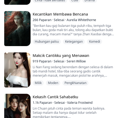
Cinta Tidak Berbalas
Cute
Drama
matang yang dimilikinya sangat menarik perhatian.
Beberapa bulan yang lalu, dia bercerai dengan bekas
suaminya, dan sekarang dia adalah teman wanita anak
saudara saya, Zhang Yang.
Kecantikan Membawa Bencana
Kali ini, anak saudara saya ...
266
Paparan
·
Selesai
·
Aurelia Whitethorne
"Berikan kau gaji bulanan tiga puluh ribu, tempoh tiga
bulan, kau goda mak tiri aku, tolong aku dapatkan bukti
dia curang, macam mana?" tanya Zhan Xiaobai dengan
nada dingin. "Tak boleh!" jerit Shen Yue dengan suara
Hubungan palsu
Ketegangan
Komedi
pelik, "Nak aku buat benda gila macam tu, kecuali—tiga
puluh lima ribu!"
Makcik Cantikku yang Menawan
919
Paparan
·
Selesai
·
Seren Willow
Li Nan Fang sedang berendam dengan selesa di dalam
tab mandi hotel, tiba-tiba seorang gadis cantik
menerjah masuk, mengacukan pistol ke arahnya,
memaksanya melakukan perkara yang tidak senonoh...
Milik
Moden
Pengkhianatan
Kemudian barulah dia tahu, gadis cantik itu sebenarnya
adalah makciknya...
Kekasih Cantik Sahabatku
1.1k
Paparan
·
Selesai
·
Valeria Frostwind
Lin Chuan jatuh cinta pada teman wanita baiknya.
Setiap malam dia hanya dapat tidur setelah
memikirkan tentangnya.