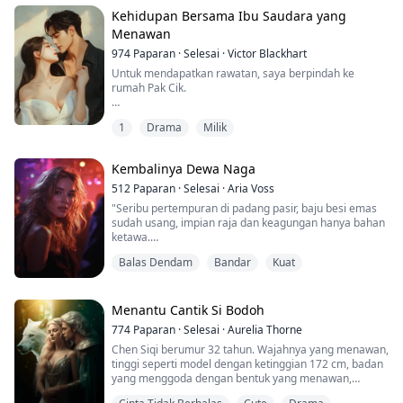
Dalam lif pejabat yang turun dengan pantas, He Jing
Kehidupan Bersama Ibu Saudara yang
menundukkan kepalanya, sudut matanya basah. Dia
Menawan
langsung...
974
Paparan
·
Selesai
·
Victor Blackhart
Untuk mendapatkan rawatan, saya berpindah ke
rumah Pak Cik.
Mak Cik selalu berbicara lembut dengan saya pada
1
Drama
Milik
siang hari.
Namun pada malam hari, dia bercakap manja dengan
Kembalinya Dewa Naga
Pak Cik.
512
Paparan
·
Selesai
·
Aria Voss
Akhirnya, pada suatu malam yang larut, saya tak tahan
"Seribu pertempuran di padang pasir, baju besi emas
lagi dengan suara menggoda dia, lalu saya membuka
sudah usang, impian raja dan keagungan hanya bahan
pintu bilik tidur Mak Cik...
ketawa.
Bergelar Naga Raja, kembali dengan penuh kemuliaan,
Balas Dendam
Bandar
Kuat
tetapi kerana pengkhianat yang jahat,
hilang ingatan dan terdampar di kota. Abang dibunuh,
isteri dan anak perempuan dihina,
Suatu hari terjaga, pasti akan mengubah dunia!"
Menantu Cantik Si Bodoh
774
Paparan
·
Selesai
·
Aurelia Thorne
Chen Siqi berumur 32 tahun. Wajahnya yang menawan,
tinggi seperti model dengan ketinggian 172 cm, badan
yang menggoda dengan bentuk yang menawan,
terutama selepas melahirkan anak, aura wanita