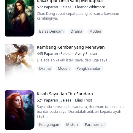
Kakak Ipar Desa yang Menggoda
572
Paparan
·
Selesai
·
Eleanor Whitmore
Zhao Dong cepat-cepat pulang bersama kawanan
kambingnya.
Namun, sebaik sahaja dia sampai di depan pintu
Balas Dendam
Drama
Moden
rumah kakak iparnya, Chen Jiao Ming, dia terdengar
bunyi yang sangat menggiurkan dari dalam rumah.
"Uh uh~ ah, hmm hmm hmm..."
Kembang Kembar yang Menawan
445
Paparan
·
Selesai
·
Avery Sinclair
Bunyi yang menggiurkan itu membuatkan Zhao Dong
Dia adalah kakak isteri saya, dan juga saya...
naik angin.
Drama
Moden
Pengkhianatan
Kisah Saya dan Ibu Saudara
521
Paparan
·
Selesai
·
Elias Frost
Saya ada seorang ibu saudara, dia enam tahun lebih
tua daripada saya. Dia adalah adik tiri kepada ayah
saya.
Dia sangat cantik.
Ketegangan
Misteri
Paranormal
Suatu hari, kerana satu kejadian tak terduga, saya
tinggal di rumah ibu saudara.