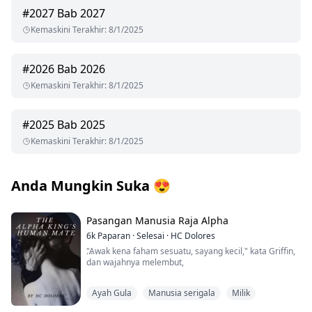
#
2027
Bab 2027
Kemaskini Terakhir
:
8/1/2025
#
2026
Bab 2026
Kemaskini Terakhir
:
8/1/2025
#
2025
Bab 2025
Kemaskini Terakhir
:
8/1/2025
Anda Mungkin Suka
😍
Pasangan Manusia Raja Alpha
6k
Paparan
·
Selesai
·
HC Dolores
"Awak kena faham sesuatu, sayang kecil," kata Griffin,
dan wajahnya melembut,
"Aku dah tunggu sembilan tahun untuk awak. Hampir
Ayah Gula
Manusia serigala
Milik
satu dekad aku rasa kekosongan dalam diri ini.
Sebahagian daripada aku mula tertanya-tanya kalau