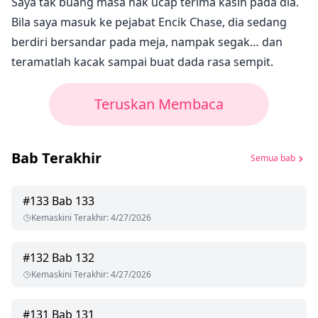
Saya tak buang masa nak ucap terima kasih pada dia.
Bila saya masuk ke pejabat Encik Chase, dia sedang
berdiri bersandar pada meja, nampak segak… dan
teramatlah kacak sampai buat dada rasa sempit.
Teruskan Membaca
Bab Terakhir
Semua bab
#
133
Bab 133
Kemaskini Terakhir
:
4/27/2026
#
132
Bab 132
Kemaskini Terakhir
:
4/27/2026
#
131
Bab 131