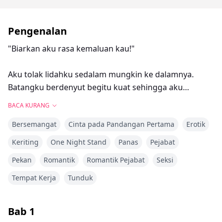
Pengenalan
"Biarkan aku rasa kemaluan kau!"
Aku tolak lidahku sedalam mungkin ke dalamnya.
Batangku berdenyut begitu kuat sehingga aku
terpaksa mengusapnya beberapa kali untuk
BACA KURANG
menenangkan. Aku menjilat kemaluannya yang manis
Bersemangat
Cinta pada Pandangan Pertama
Erotik
sehingga dia mula menggigil. Aku menjilat dan
menggigit lembut sambil mengusik kelentitnya
Keriting
One Night Stand
Panas
Pejabat
dengan jari-jariku.
Pekan
Romantik
Romantik Pejabat
Seksi
Tempat Kerja
Tunduk
Tia tidak pernah menyangka bahawa malam itu akan
menjadi lebih daripada yang dia mampu tangani.
Bab
1