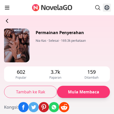
Permainan Penyerahan
Nia Kas
·
Selesai
·
169.3k perkataan
602
3.7k
159
Popular
Paparan
Ditambah
Tambah ke Rak
Mula Membaca
Kongsi
: