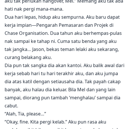
aku tak perlukan hangover, Mel.” Memang aku tak ada
mereka lakukan.
hati nak pergi mana-mana.
Dua hari lepas, hidup aku sempurna. Aku baru dapat
Sebuah kisah cinta pejabat yang membuat anda
terengah-engah. Dominic berusaha untuk membuat
kerja impian—Pengarah Pemasaran dan Projek di
Tia tunduk kepadanya, dan setelah semua yang Tia
Chase Organisation. Dua tahun aku berhempas-pulas
lalui, hanya masa yang akan menentukan sama ada
nak sampai ke tahap ni. Cuma satu benda yang aku
dia akan tunduk atau tidak. Adakah mereka akan
tak jangka… Jason, bekas teman lelaki aku sekarang,
mendapat kebahagiaan selamanya atau semuanya
curang belakang aku.
akan musnah?
Dia pun tak sangka dia akan kantoi. Aku balik awal dari
kerja sebab hari tu hari terakhir aku, dan aku jumpa
dia atas katil dengan setiausaha dia. Tak payah cakap
banyak, aku halau dia keluar. Bila Mel dan yang lain
sampai, diorang pun tambah ‘menghalau’ sampai dia
cabut.
“Alah, Tia, please…”
“Okay, fine. Kita pergi kelab.” Aku pun rasa aku