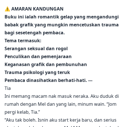
Apabila dia berhadapan dengan lelaki yang sama dari
⚠️ AMARAN KANDUNGAN
pertemuan satu malam di tempat kerja barunya, yang
Buku ini ialah romantik gelap yang mengandungi
kebetulan adalah bosnya sendiri, Dominic, dia terkejut.
babak grafik yang mungkin mencetuskan trauma
Dominic mahukan dia dan mahu dia tunduk, tetapi Tia
bagi sesetengah pembaca.
enggan menyerah. Kehidupan kerja mereka menjadi
Tema termasuk:
tegang apabila Dominic tidak mahu menerima
penolakan. Kehamilan bekas teman wanita Dominic
Serangan seksual dan rogol
yang tiba-tiba dan kehilangannya mengejutkan semua
Penculikan dan pemenjaraan
orang, dan hubungan mereka terhenti. Apabila Tia
Keganasan grafik dan pembunuhan
hilang suatu malam dan mengalami trauma, Dominic
Trauma psikologi yang teruk
ditinggalkan tanpa jawapan dan menderita.
Pembaca dinasihatkan berhati-hati. ---
Tia
Tia enggan mengalah dan tidak mahu melepaskan
Ini memang macam nak masuk neraka. Aku duduk di
lelaki yang dia inginkan. Dia akan melakukan apa
rumah dengan Mel dan yang lain, minum wain. “Jom
sahaja untuk memastikan dia tetap bersama Dominic.
pergi kelab, Tia.”
Dia akan mencari orang yang menyakitinya dan
“Aku tak boleh. Isnin aku start kerja baru, dan serius
memastikan mereka membayar atas apa yang telah