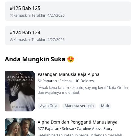
#
125
Bab 125
Kemaskini Terakhir
:
4/27/2026
#
124
Bab 124
Kemaskini Terakhir
:
4/27/2026
Anda Mungkin Suka
😍
Pasangan Manusia Raja Alpha
6k
Paparan
·
Selesai
·
HC Dolores
"Awak kena faham sesuatu, sayang kecil," kata Griffin,
dan wajahnya melembut,
"Aku dah tunggu sembilan tahun untuk awak. Hampir
Ayah Gula
Manusia serigala
Milik
satu dekad aku rasa kekosongan dalam diri ini.
Sebahagian daripada aku mula tertanya-tanya kalau
awak tak wujud atau dah mati. Dan kemudian aku
jumpa awak, betul-betul dalam rumah aku sendiri."
Alpha Dom dan Pengganti Manusianya
577
Paparan
·
Selesai
·
Caroline Above Story
Dia gunakan salah satu tangannya untuk mengusap
Setelah bertahun-tahun bergelut dengan masalah