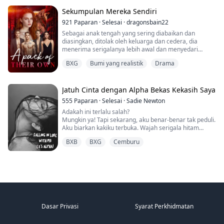
Sekumpulan Mereka Sendiri
921
Paparan
·
Selesai
·
dragonsbain22
Sebagai anak tengah yang sering diabaikan dan
diasingkan, ditolak oleh keluarga dan cedera, dia
menerima serigalanya lebih awal dan menyedari
bahawa dia adalah jenis hibrid baru tetapi tidak tahu
BXG
Bumi yang realistik
Drama
bagaimana mengawal kuasanya. Dia meninggalkan
kumpulannya bersama sahabat baik dan neneknya
untuk pergi ke klan datuknya untuk belajar tentang
dirinya dan bagaimana mengendalikan kuasanya.
Jatuh Cinta dengan Alpha Bekas Kekasih Saya
Kemudian, bersama pasangan takdirnya, sahabat
555
Paparan
·
Selesai
·
Sadie Newton
baiknya, adik lelaki pasangan takdirnya, dan neneknya,
Adakah ini terlalu salah?
mereka memulakan kumpulan mereka sendiri.
Mungkin ya! Tapi sekarang, aku benar-benar tak peduli.
Aku biarkan kakiku terbuka. Wajah serigala hitam
besar itu menemui tempatnya di antara kakiku.
BXB
BXG
Cemburu
Mengambil nafas dalam-dalam, dia menghirup
bauanku—kegairahanku—dan mengeluarkan erangan
rendah yang garau. Taring tajamnya menyentuh kulitku
dengan lembut, membuatku menjerit ketika percikan
api mengalir melalui vaginaku.
Bolehkah sesiapa menyalahkanku kerana hilang
kawalan pada saat ini? Kerana menginginkan ini?
Aku menahan nafas.
Dasar Privasi
Syarat Perkhidmatan
Satu-satunya yang memisahkan kami adalah kain nipis
seluar dalamku.
Dia menjilatku, dan aku tak dapat menahan erangan.