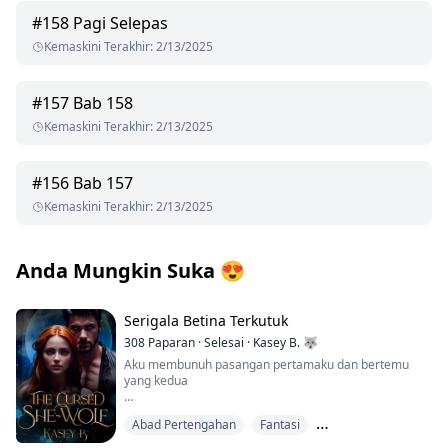
#
158
Pagi Selepas
Kemaskini Terakhir
:
2/13/2025
#
157
Bab 158
Kemaskini Terakhir
:
2/13/2025
#
156
Bab 157
Kemaskini Terakhir
:
2/13/2025
Anda Mungkin Suka
😍
Serigala Betina Terkutuk
308
Paparan
·
Selesai
·
Kasey B. 🐺
Aku membunuh pasangan pertamaku dan bertemu
yang kedua
"Tak perlu malu." Suaranya kedengaran lucu.
Abad Pertengahan
Fantasi
Dalam sekelip mata, seluarnya sudah berada di lutut.
Darius cepat-cepat menanggalkan pakaian itu dan