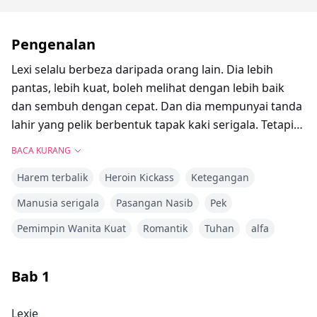
Pengenalan
Lexi selalu berbeza daripada orang lain. Dia lebih
pantas, lebih kuat, boleh melihat dengan lebih baik
dan sembuh dengan cepat. Dan dia mempunyai tanda
lahir yang pelik berbentuk tapak kaki serigala. Tetapi
dia tidak pernah menganggap dirinya istimewa.
BACA KURANG
Sehinggalah dia menghampiri ulang tahun
Harem terbalik
Heroin Kickass
Ketegangan
keduapuluhnya. Dia perasan semua keanehannya
semakin kuat. Dia tidak tahu apa-apa tentang dunia
Manusia serigala
Pasangan Nasib
Pek
ghaib atau pasangan. Sehinggalah tanda lahirnya
Pemimpin Wanita Kuat
Romantik
Tuhan
alfa
mula terasa panas. Tiba-tiba dia mendapati dirinya
terlibat dengan serigala jadian yang menganggap dia
adalah yang diramalkan untuk menyatukan kumpulan-
Bab
1
kumpulan melawan seorang pontianak yang mahu dia
mati. Dia perlu belajar bagaimana mengendalikan
Lexie