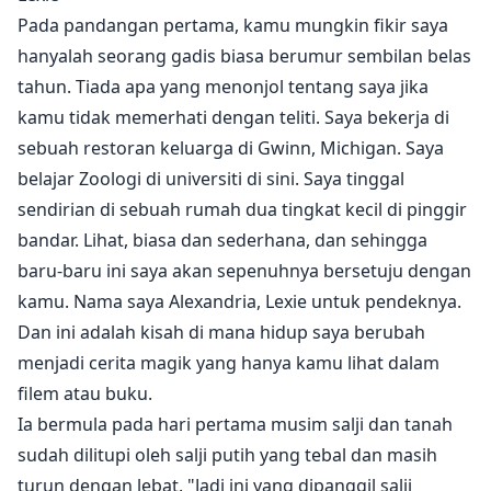
kuasa barunya serta bukan satu tetapi dua pasangan.
Pada pandangan pertama, kamu mungkin fikir saya
Satu mahu menolaknya kerana dia fikir Lexi manusia
hanyalah seorang gadis biasa berumur sembilan belas
biasa. Yang satu lagi menerimanya sepenuhnya.
tahun. Tiada apa yang menonjol tentang saya jika
Ramalan mengatakan dia perlu mempunyai kedua-
kamu tidak memerhati dengan teliti. Saya bekerja di
duanya. Apa yang akan dia lakukan? Adakah dia akan
sebuah restoran keluarga di Gwinn, Michigan. Saya
menerima kedua-duanya atau menolak satu dan
belajar Zoologi di universiti di sini. Saya tinggal
berharap untuk pasangan kedua? Adakah dia mampu
sendirian di sebuah rumah dua tingkat kecil di pinggir
mengendalikan perubahan dan kuasanya sebelum
bandar. Lihat, biasa dan sederhana, dan sehingga
terlambat?
baru-baru ini saya akan sepenuhnya bersetuju dengan
kamu. Nama saya Alexandria, Lexie untuk pendeknya.
Dan ini adalah kisah di mana hidup saya berubah
menjadi cerita magik yang hanya kamu lihat dalam
filem atau buku.
Ia bermula pada hari pertama musim salji dan tanah
sudah dilitupi oleh salji putih yang tebal dan masih
turun dengan lebat. "Jadi ini yang dipanggil salji