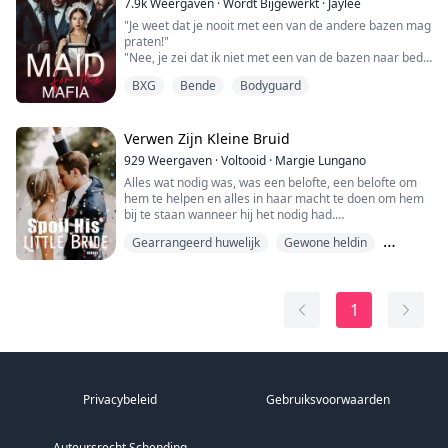
7.9k
Weergaven
·
Wordt Bijgewerkt
·
Jaylee
"Je weet dat je nooit met een van de andere bazen mag
praten!"
"Nee, je zei dat ik niet met een van de bazen naar bed
mocht, niet dat ik niet met ze mocht praten."
BXG
Bende
Bodyguard
Alex lachte humorloos, zijn lippen trokken in een grijns.
"Hij is niet de enige. Of dacht je dat ik niets wist van de
anderen?"
"Serieus?"
Verwen Zijn Kleine Bruid
Alex kwam dreigend op me af, zijn krachtige borst
929
Weergaven
·
Voltooid
·
Margie Lungano
duwde me tegen de muur terwijl zijn armen aan w...
Alles wat nodig was, was een belofte, een belofte om
hem te helpen en alles in haar macht te doen om hem
bij te staan wanneer hij het nodig had.
Een arme ziel zonder enig bezit op haar naam; voor de
Gearrangeerd huwelijk
Gewone heldin
man op wie ze onvoorwaardelijk verliefd werd bij de
eerste ontmoeting, deed ze een belofte, een belofte die
Klasseverschil
haar in een valkuil deed belanden.
1
Een valkuil die hij met veel moeite voor haar had
gegrave...
Privacybeleid
Gebruiksvoorwaarden
Auteursrecht Schending