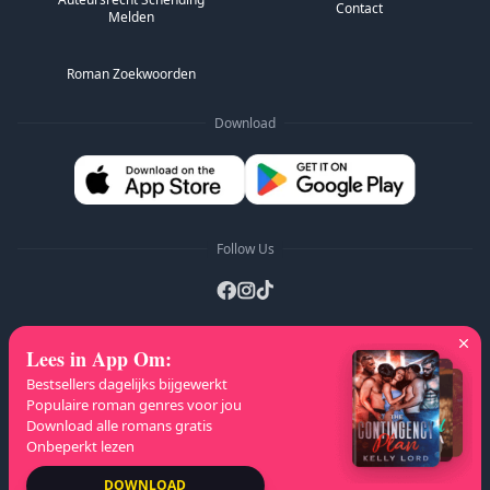
Contact
Melden
Roman Zoekwoorden
Download
Follow Us
Lees in App Om
:
A-Z Lijsten
:
A
B
C
D
E
F
G
H
I
J
Bestsellers dagelijks bijgewerkt
K
L
M
N
O
P
Q
R
S
T
U
V
W
Populaire roman genres voor jou
Download alle romans gratis
X
Y
Z
Onbeperkt lezen
Auteursrecht
© 2026 NovelaGO
DOWNLOAD