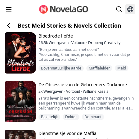
Best Meid Stories & Novels Collection
Bloedrode liefde
26.5k
Weergaven
·
Voltooid
·
Dripping Creativity
"Ben je een aanbod aan het doen?"
"Voorzichtig, Charmeze, je speelt met een vuur dat je
tot as zal verbranden."
Ze was een van de beste serveersters die hen tijdens
Bovennatuurlijke aarde
Maffialeider
Meid
de donderdagbijeenkomsten had bediend. Hij is een
maffiabaas en een vampier.
Hij vond het fijn om haar op zijn schoot te hebben. Ze
voelde zacht en rond aan op alle juiste plekken. Hij
De Obsessie van de Gebroeders Darkmore
vond het te leuk, wat duidelijk werd toen Millard ...
2k
Weergaven
·
Voltooid
·
Williane Kassia
Yara's leven is een constante nachtmerrie, gevangen in
een gearrangeerd huwelijk waarin haar man de
belichaming is van wreedheid en controle. Maar alles
verandert wanneer Magnus, Kael en Damien
Bezittelijk
Dokter
Dominant
Darkmore, drie mysterieuze en gevaarlijk verleidelijke
broers, haar leven binnenkomen. Verscheurd tussen
angst voor het onbekende en een onweerstaanbare
aantrekkingskracht, raakt Yara verstrikt in een spel ...
Dienstmeisje voor de Maffia