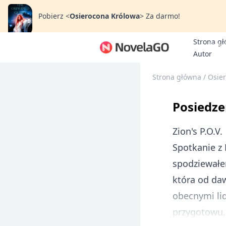
Pobierz
<
Osierocona Królowa
>
Za darmo!
Strona g
Bonu
Autor
Strona główna
/
Osie
Posiedze
Zion's P.O.V.
Spotkanie z 
spodziewałe
która od daw
obecnymi li
przygotowu.