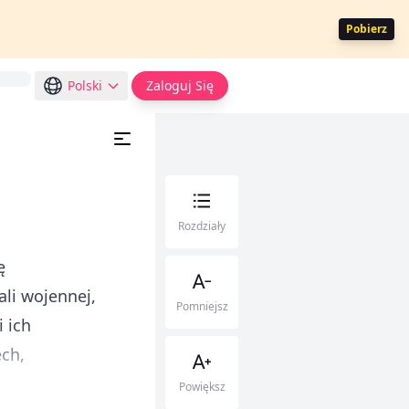
Pobierz
Polski
Zaloguj Się
Rozdziały
ę
li wojennej,
Pomniejsz
 ich
ech,
Powiększ