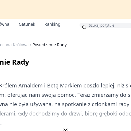
łówna
Gatunek
Ranking
s
rocona Królowa
/
Posiedzenie Rady
nie Rady
Królem Arnaldem i Betą Markiem poszło lepiej, niż si
m, oferując nam swoją pomoc. Teraz zmierzamy do sa
na nie była używana, na spotkanie z członkami rady i
derami. Gdy dochodzimy do drzwi, biorę głęboki odd
..