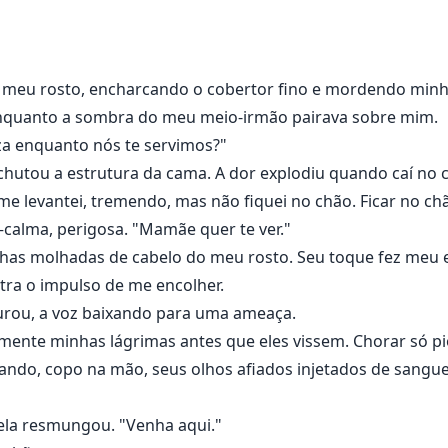
 meu rosto, encharcando o cobertor fino e mordendo minha
enquanto a sombra do meu meio-irmão pairava sobre mim.
a enquanto nós te servimos?"
 chutou a estrutura da cama. A dor explodiu quando caí no
e levantei, tremendo, mas não fiquei no chão. Ficar no chão
calma, perigosa. "Mamãe quer te ver."
has molhadas de cabelo do meu rosto. Seu toque fez meu es
ntra o impulso de me encolher.
murou, a voz baixando para uma ameaça.
ente minhas lágrimas antes que eles vissem. Chorar só pio
ando, copo na mão, seus olhos afiados injetados de sangue
 ela resmungou. "Venha aqui."