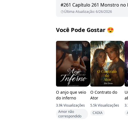
#
261
Capítulo 261 Monstro no 
Última Atualização
:
6/26/2026
Você Pode Gostar
😍
O anjo que veio
O Contrato do
U
do inferno
Ator
a
a
3.9k
Visualizações
5.5k
Visualizações
3.
Amor não
CAIXA
correspondido