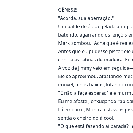
GÊNESIS
"Acorda, sua aberração."
Um balde de água gelada atingiu
batendo, agarrando os lençóis 
Mark zombou. "Acha que é realez
Antes que eu pudesse piscar, ele
contra as tábuas de madeira. Eu m
A voz de Jimmy veio em seguida—
Ele se aproximou, afastando mec
imóvel, olhos baixos, lutando co
"E não a faça esperar," ele mur
Eu me afastei, enxugando rapidam
Lá embaixo, Monica estava esper
sentia o cheiro do álcool.
"O que está fazendo aí parada?"