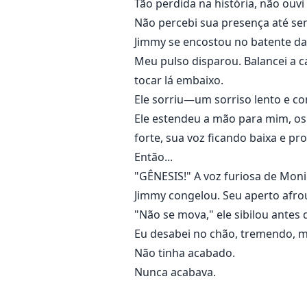
Tão perdida na história, não ouvi 
Não percebi sua presença até sen
Jimmy se encostou no batente da
Meu pulso disparou. Balancei a c
tocar lá embaixo.
Ele sorriu—um sorriso lento e co
Ele estendeu a mão para mim, os
forte, sua voz ficando baixa e pr
Então...
"GÊNESIS!" A voz furiosa de Monic
Jimmy congelou. Seu aperto afrou
"Não se mova," ele sibilou antes d
Eu desabei no chão, tremendo, 
Não tinha acabado.
Nunca acabava.