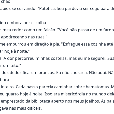
 chão.
 lábios se curvando. "Patética. Seu pai devia ser cego para
 ido embora por escolha.
ao meu redor como um falcão. "Você não passa de um fard
 apodrecendo nas ruas."
a me empurrou em direção à pia. "Esfregue essa cozinha até
r hoje à noite."
. A dor percorreu minhas costelas, mas eu me segurei. Su
r um teto."
 dos dedos ficarem brancos. Eu não choraria. Não aqui. N
mbora.
r inteiro. Cada passo parecia caminhar sobre hematomas. 
quarto hoje à noite. Isso era misericórdia no mundo del
ro emprestado da biblioteca aberto nos meus joelhos. As 
va nas mais difíceis.