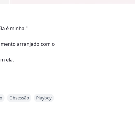
la é minha."
samento arranjado com o
om ela.
o
Obsessão
Playboy