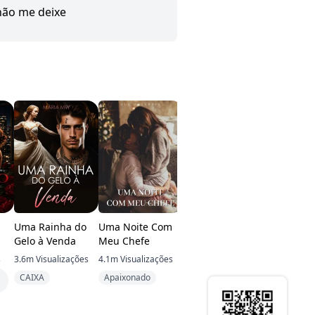
não me deixe
Uma Rainha do
Uma Noite Com
Os Trigêmeos
V de Virg
Gelo à Venda
Meu Chefe
Surpresa do CEO
s
3.6m
Visualizações
4.1m
Visualizações
415.1k
Visualizações
762.8k
Visu
CAIXA
Apaixonado
Apaixonado
Harém