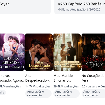
Foyer
#
260
Capítulo 260 Bebês, 
Última Atualização
:
6/26/2026
ma vez
Altar
Meu Marido
No Coração da
busado. Agora
Despedaçado -
Bilionário
Fera
mado
Um Romance de
Deficiente é o
7k
Visualizações
14.7k
Visualizações
39.4k
Visualizações
5.5k
Visualizaçõe
Máfia
Imperador das
Amor após o
Amor após o
Amor após o
Alfa
Sombras
casamento
casamento
casamento