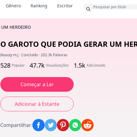
Bônus
Gênero
Ranking
Escritor
 UM HERDEIRO
O GAROTO QUE PODIA GERAR UM HE
Beauty m.j
·
Concluído
·
202.3k Palavras
528
47.7k
1.5k
Popular
Visualizações
Adicionado
Começar a Ler
Adicionar à Estante
Compartilhar
: