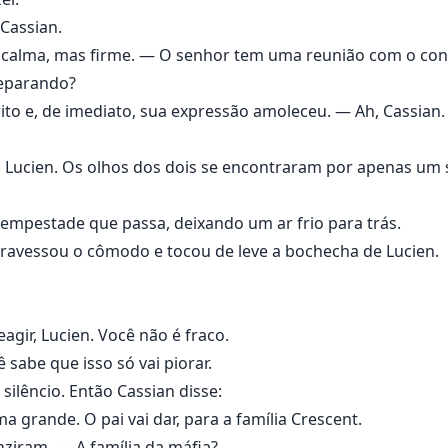
 Cassian.
a calma, mas firme. — O senhor tem uma reunião com o con
reparando?
orito e, de imediato, sua expressão amoleceu. — Ah, Cassia
a Lucien. Os olhos dos dois se encontraram por apenas u
empestade que passa, deixando um ar frio para trás.
travessou o cômodo e tocou de leve a bochecha de Lucien.
agir, Lucien. Você não é fraco.
sabe que isso só vai piorar.
ilêncio. Então Cassian disse:
 grande. O pai vai dar, para a família Crescent.
nziram. — A família da máfia?