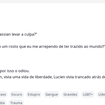
ssian levar a culpa?”
 só um rosto que eu me arrependo de ter trazido ao mundo!!
or isso o odiou.
 vivia uma vida de liberdade, Lucien vivia trancado atrás d
ravo
Escuro
Estupro
Gangue
Gravidez
LGBT+
Líde
dia
Trauma