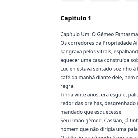
Ele era escondido. Esquecido. Q
Capítulo
1
Até que uma festa mudou tudo.
Capítulo Um: O Gêmeo Fantasma
Uma princesa da máfia foi ferida.
Os corredores da Propriedade Ai
A culpa caiu em Cassian.
Mas o pai deles fez questão de g
sangrava pelos vitrais, espalha
aquecer uma casa construída sob
Naquela noite, Lucien foi entreg
Lucien estava sentado sozinho à 
Um herdeiro bilionário da máfia.
café da manhã diante dele, nem 
Um dos Oito que governam a cid
regra.
Ele tem duas esposas. Uma filha
Tinha vinte anos, era esguio, pál
redor das orelhas, desgrenhado 
“Me dê um filho. Um verdadeiro h
mandado que esquecesse.
Seu irmão gêmeo, Cassian, já ti
Zayn não acredita em fraqueza.
homem que não dirigia uma palavr
Não acredita em amor.
O silêncio no cômodo ficou pesa