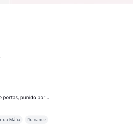
”
e portas, punido por
r da Máfia
Romance