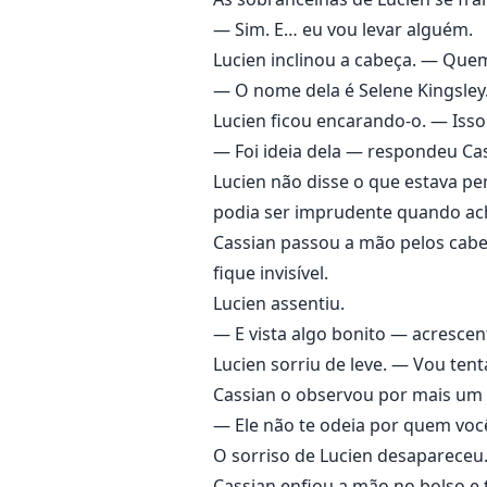
— Sim. E… eu vou levar alguém.
Lucien inclinou a cabeça. — Que
— O nome dela é Selene Kingsley.
Lucien ficou encarando-o. — Isso 
— Foi ideia dela — respondeu Cas
Lucien não disse o que estava p
podia ser imprudente quando ac
Cassian passou a mão pelos cabelo
fique invisível.
Lucien assentiu.
— E vista algo bonito — acrescen
Lucien sorriu de leve. — Vou tenta
Cassian o observou por mais um
— Ele não te odeia por quem você
O sorriso de Lucien desaparece
Cassian enfiou a mão no bolso e 