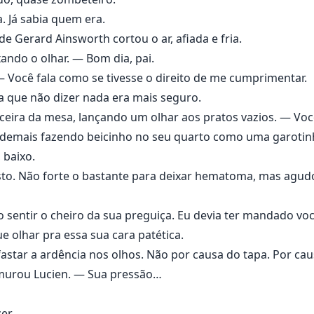
homens como Lucien.
. Já sabia quem era.
e Gerard Ainsworth cortou o ar, afiada e fria.
ico.
ando o olhar. — Bom dia, pai.
 Você fala como se tivesse o direito de me cumprimentar.
 dor.
 que não dizer nada era mais seguro.
ia a biologia, a lógica e tudo o que Zayn achava que sabia:
ceira da mesa, lançando um olhar aos pratos vazios. — Voc
demais fazendo beicinho no seu quarto como uma garotinha
o.
 baixo.
to. Não forte o bastante para deixar hematoma, mas agudo 
ira obsessão.
 a queimar em algo proibido… e aterrorizante.
sentir o cheiro da sua preguiça. Eu devia ter mandado voc
e olhar pra essa sua cara patética.
fastar a ardência nos olhos. Não por causa do tapa. Por cau
urou Lucien. — Sua pressão…
er.