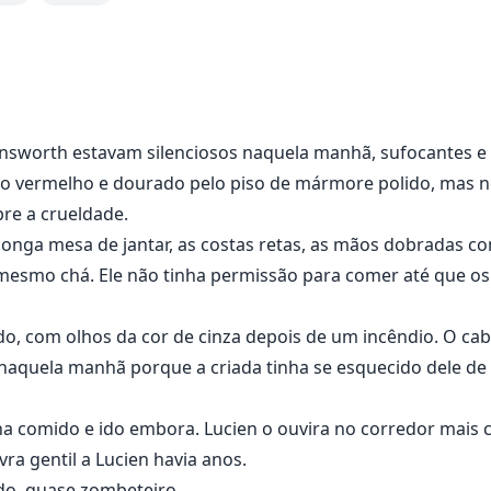
uebrado.
nsworth estavam silenciosos naquela manhã, sufocantes e g
arantir que Lucien pagasse o preço.
ndo vermelho e dourado pelo piso de mármore polido, mas
re a crueldade.
ue a Zayn Kingsley —
longa mesa de jantar, as costas retas, as mãos dobradas c
mesmo chá. Ele não tinha permissão para comer até que os
ade das sombras.
. E um pai morrendo, sussurrando:
ido, com olhos da cor de cinza depois de um incêndio. O cab
naquela manhã porque a criada tinha se esquecido dele de 
erdeiro. Ou você vai perder tudo.”
nha comido e ido embora. Lucien o ouvira no corredor mais
a gentil a Lucien havia anos.
do, quase zombeteiro.