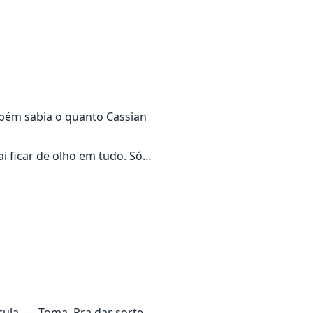
mbém sabia o quanto Cassian
vai ficar de olho em tudo. Só…
ula. — Toma. Pra dar sorte.