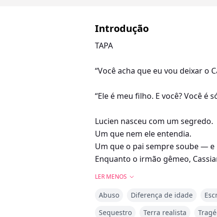
Introdução
TAPA
“Você acha que eu vou deixar o Ca
“Ele é meu filho. E você? Você é
Lucien nasceu com um segredo.
Um que nem ele entendia.
Um que o pai sempre soube — e p
Enquanto o irmão gêmeo, Cassian,
simplesmente existir.
LER MENOS
Abuso
Diferença de idade
Esc
Ele não podia sair.
Ele não podia viver.
Sequestro
Terra realista
Tragé