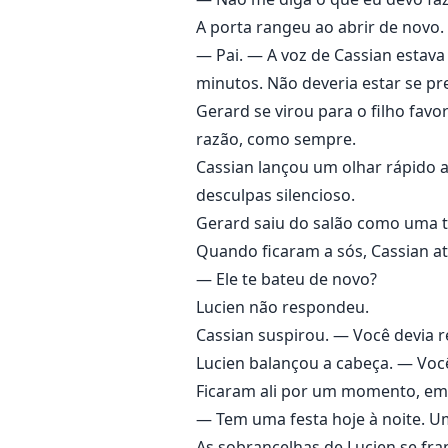
A porta rangeu ao abrir de novo.
— Pai. — A voz de Cassian estav
minutos. Não deveria estar se p
Gerard se virou para o filho fav
razão, como sempre.
Cassian lançou um olhar rápido 
desculpas silencioso.
Gerard saiu do salão como uma t
Quando ficaram a sós, Cassian a
— Ele te bateu de novo?
Lucien não respondeu.
Cassian suspirou. — Você devia re
Lucien balançou a cabeça. — Você 
Ficaram ali por um momento, em s
— Tem uma festa hoje à noite. Uma
As sobrancelhas de Lucien se fra