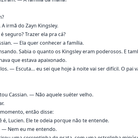
m?
 A irmã do Zayn Kingsley.
é seguro? Trazer ela pra cá?
sian. — Ela quer conhecer a família.
ensando. Sabia o quanto os Kingsley eram poderosos. E ta
hava que estava apaixonado.
s. — Escuta… eu sei que hoje à noite vai ser difícil. O pai 
tou Cassian. — Não aquele suéter velho.
r.
 momento, então disse:
 é, Lucien. Ele te odeia porque não te entende.
u. — Nem eu me entendo.
tirou uma correntinha de prata, com uma estrelinha minúsc