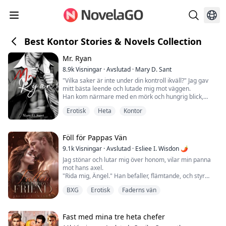
Best Kontor Stories & Novels Collection
Mr. Ryan
8.9k
Visningar
·
Avslutad
·
Mary D. Sant
"Vilka saker är inte under din kontroll ikväll?" Jag gav
mitt bästa leende och lutade mig mot väggen.
Han kom närmare med en mörk och hungrig blick,
så nära,
Erotisk
Heta
Kontor
hans händer nådde mitt ansikte, och han pressade sin
kropp mot min.
Hans mun tog min ivrigt, lite ohövligt.
Hans tunga lämnade mig andfådd.
Föll för Pappas Vän
"Om du inte följer med mig, kommer jag att ta dig här
9.1k
Visningar
·
Avslutad
·
Esliee I. Wisdon 🌶
och nu." Han viskade.
Jag stönar och lutar mig över honom, vilar min panna
mot hans axel.
_________________________...
"Rida mig, Ängel." Han befaller, flämtande, och styr
mina höfter.
BXG
Erotisk
Faderns vän
"Sätt in den i mig, snälla..." Jag ber, biter honom i axeln,
försöker kontrollera den njutningsfulla känslan som tar
över min kropp mer intensivt än någon orgasm jag känt
ensam. Han gnider bara sin kuk mot mig, och känslan
Fast med mina tre heta chefer
är bättre än något jag kunnat åstadkomma sj...