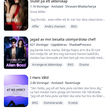
arbetsrelation. Han bossar runt mig, och jag lyssnar.
Slutet på ett äktenskap
Men allt det där är på vä...
1.1k
Visningar
·
Avslutad
·
Shravani Bhattacharya
Anna Miller
"Jag förstår... även efter ett år isär har dina isbarriärer
inte smält än, Kardoula mou...." Han tittade på henne
Affär
Andra chansen
BXG
med en svag antydan av aversion.
Det var som att vifta med en röd duk framför en arg
tjur. Hon kände sig rasande. 'Hur arrogant kan en man
vara? För ett år sedan hade hon knappt lyckats fly från
Jagad av min besatta utomjordiska chef!
cellen där han hade låst in henne - i hans förfäders
621
Visningar
·
Uppdateras
·
ShadowPrincess
slott i Grekland... efte...
Jag kände hans starka, ådriga högra arm dra åt runt
min midja för att dra mig närmare honom bakifrån,
medan han lämnade ett litet bett på min örsnibb med
en viskning, "Älskling, kom igen...varför är du plötsligt
Arrangerat äktenskap
BXG
Drama
blyg nu? Är det inte det här du ville? Har du inte
fantiserat om mig...hela tiden?"
"V-Vänta! V-Vad händer, Herrn!? V-Varför är vi så här!?
I Hans Våld
D-Det här är så fel...du är min chef och jag är...
2.8k
Visningar
·
Avslutad
·
RavenSage
"Skri Yalda, jag vill att hela jävla världen ska höra dig."
sa han medan hans grepp om hennes hår hårdnade.
"Jag vill att hela jävla världen ska veta hur bra du låter
när jag knullar dig."
BXG
Dominerande
Erotisk
Yalda, en ung kämpande student med ett mörkt