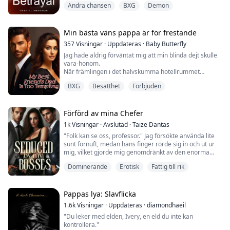
Andra chansen
BXG
Demon
Att se henne knulla sig själv medan hon tänkte på mig
gjorde mig galen. Som en riktig smygare stod jag
bredvid hennes säng i min demonform för att vara
osynlig. Jag pumpade min kuk fram och tillbaka i
Min bästa väns pappa är för frestande
handen medan jag såg hennes två fingrar dyka in och
357
Visningar
·
Uppdateras
·
Baby Butterfly
ut ur hennes vackra, våta fitta.
Jag hade aldrig förväntat mig att min blinda dejt skulle
"Ja! Smiska min fitta, Sir," stönade hon, hennes
vara-honom.
fantasier löpte amok. När ...
När främlingen i det halvskumma hotellrummet
frågade, "kan jag komma närmare?" var det något jag
BXG
Besatthet
Förbjuden
hade föreställt mig efter mitt hjärtesorg med min
pojkvän.
När han klädde av mig, lät han fingertopparna stryka
över min hud, vilket skickade rysningar längs min
Förförd av mina Chefer
ryggrad. Jag stönade mjukt och samtidigt kände jag
1k
Visningar
·
Avslutad
·
Taize Dantas
igen en bekant doft.
"Folk kan se oss, professor." Jag försökte använda lite
...
sunt förnuft, medan hans finger rörde sig in och ut ur
mig, vilket gjorde mig genomdränkt av den enorma
kåtheten i situationen.
Dominerande
Erotisk
Fattig till rik
När Angel blir desillusionerad av en förbjuden romans
med sin professor, finner hon sig indragen i ett farligt
Pappas lya: Slavflicka
spel mellan VD:n Vincent Hickmann och hans partner,
1.6k
Visningar
·
Uppdateras
·
diamondhaeil
Thomas Werneck. Mitt i lust och intriger befinn...
"Du leker med elden, Ivery, en eld du inte kan
kontrollera."