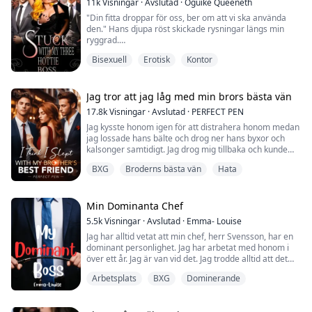
11k
Visningar
·
Avslutad
·
Oguike Queeneth
"Din fitta droppar för oss, ber om att vi ska använda
den." Hans djupa röst skickade rysningar längs min
ryggrad.
Bisexuell
Erotisk
Kontor
"Vill du det, älskling? Vill du att vi ska ge din lilla fitta vad
den längtar efter?"
"J...ja, herrn." Jag andades
Jag tror att jag låg med min brors bästa vän
17.8k
Visningar
·
Avslutad
·
PERFECT PEN
Jag kysste honom igen för att distrahera honom medan
Joanna Clovers hårda arbete under universitetet
jag lossade hans bälte och drog ner hans byxor och
lönade sig när hon fick ett jobberbjudande som
kalsonger samtidigt. Jag drog mig tillbaka och kunde
sekreterare på sitt drömföretag, Dangote Group of...
inte tro mina ögon...jag menar, jag visste att han var
BXG
Broderns bästa vän
Hata
stor men inte så här stor och jag är ganska säker på att
han märkte att jag var chockad.
"Vad är det, älskling...blev du rädd?" Han log och låste
blicken med min. Jag svarade genom att lut...
Min Dominanta Chef
5.5k
Visningar
·
Avslutad
·
Emma- Louise
Jag har alltid vetat att min chef, herr Svensson, har en
dominant personlighet. Jag har arbetat med honom i
över ett år. Jag är van vid det. Jag trodde alltid att det
bara var för affärerna eftersom han behövde vara så,
Arbetsplats
BXG
Dominerande
men jag lärde mig snart att det är mer än så.
Herr Svensson och jag har inte haft något annat än en