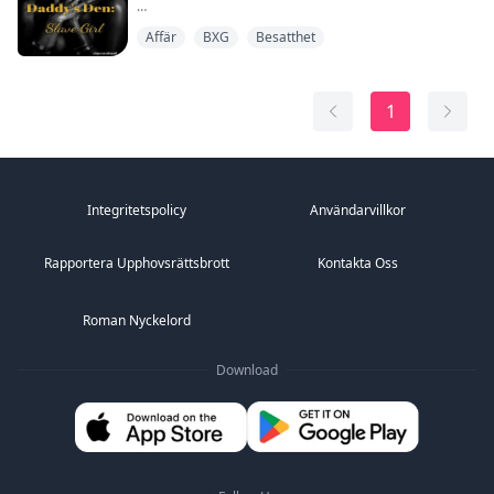
"Jag vet riskerna," viskade jag mot hans läppar.
Affär
BXG
Besatthet
Han morrade lågt och mörkt. "Nej, det gör du inte."
Hans fingrar dröjde kvar vid min käke, följde en linje
ner till min hals och skickade en rysning genom mig.
1
"Jag är inte som de där unga älskarna du har varit med.
Jag är en man, Ivery, mycket äldre än du, mycket
starkare än du..."
"J...
Integritetspolicy
Användarvillkor
Rapportera Upphovsrättsbrott
Kontakta Oss
Roman Nyckelord
Download