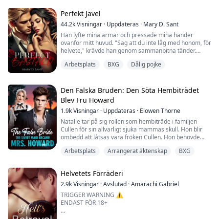
förflutet, finner sig själv i en engångsligg med en
dominerande man som visar sig vara en av de rikaste
Perfekt Jävel
och mest inflytelserika männen på kontinenten.
44.2k
Visningar
·
Uppdateras
·
Mary D. Sant
Desperat efter...
Han lyfte mina armar och pressade mina händer
ovanför mitt huvud. "Säg att du inte låg med honom, för
helvete," krävde han genom sammanbitna tänder.
Arbetsplats
BXG
Dålig pojke
"Stick och brinn, din jävel!" fräste jag tillbaka och
försökte slita mig loss.
"Säg det!" morrade han och grep tag om min haka med
Den Falska Bruden: Den Söta Hembiträdet
ena handen.
Blev Fru Howard
1.9k
Visningar
·
Uppdateras
·
Elowen Thorne
"Tror du att jag är en slampa?"
Natalie tar på sig rollen som hembiträde i familjen
"Så det är ett nej?"
Cullen för sin allvarligt sjuka mammas skull. Hon blir
ombedd att låtsas vara fröken Cullen. Hon behövde
"Dra åt helvete!"
umgås med fröken Cullens fästman, Adrian Howard, till
Arbetsplats
Arrangerat äktenskap
BXG
och med dela säng med honom! Medan hon låtsas vara
"Bra. Det var allt jag behövde ...
fröken Cullen är Adrian vänlig mot henne, men när
Natalie återgår till sin sanna identitet ser Adrian henne
Helvetets Förräderi
felaktigt som en lycksökerska....
2.9k
Visningar
·
Avslutad
·
Amarachi Gabriel
TRIGGER WARNING ⚠️
ENDAST FÖR 18+