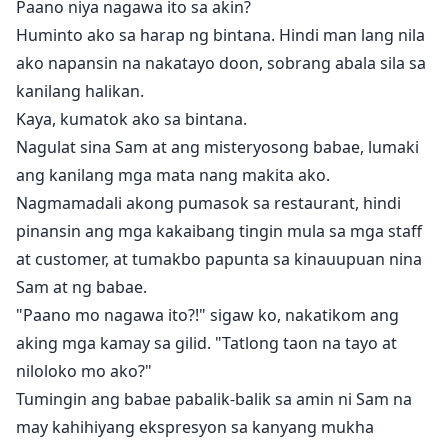
Paano niya nagawa ito sa akin?
Huminto ako sa harap ng bintana. Hindi man lang nila
ako napansin na nakatayo doon, sobrang abala sila sa
kanilang halikan.
Kaya, kumatok ako sa bintana.
Nagulat sina Sam at ang misteryosong babae, lumaki
ang kanilang mga mata nang makita ako.
Nagmamadali akong pumasok sa restaurant, hindi
pinansin ang mga kakaibang tingin mula sa mga staff
at customer, at tumakbo papunta sa kinauupuan nina
Sam at ng babae.
"Paano mo nagawa ito?!" sigaw ko, nakatikom ang
aking mga kamay sa gilid. "Tatlong taon na tayo at
niloloko mo ako?"
Tumingin ang babae pabalik-balik sa amin ni Sam na
may kahihiyang ekspresyon sa kanyang mukha