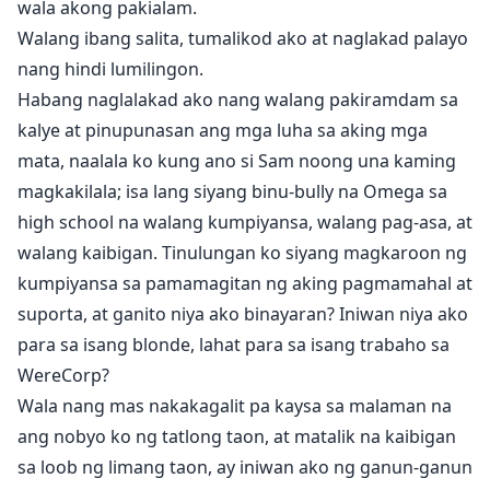
wala akong pakialam.
Walang ibang salita, tumalikod ako at naglakad palayo
nang hindi lumilingon.
Habang naglalakad ako nang walang pakiramdam sa
kalye at pinupunasan ang mga luha sa aking mga
mata, naalala ko kung ano si Sam noong una kaming
magkakilala; isa lang siyang binu-bully na Omega sa
high school na walang kumpiyansa, walang pag-asa, at
walang kaibigan. Tinulungan ko siyang magkaroon ng
kumpiyansa sa pamamagitan ng aking pagmamahal at
suporta, at ganito niya ako binayaran? Iniwan niya ako
para sa isang blonde, lahat para sa isang trabaho sa
WereCorp?
Wala nang mas nakakagalit pa kaysa sa malaman na
ang nobyo ko ng tatlong taon, at matalik na kaibigan
sa loob ng limang taon, ay iniwan ako ng ganun-ganun