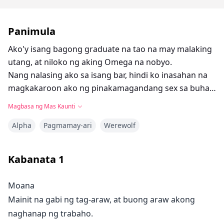
Panimula
Ako'y isang bagong graduate na tao na may malaking
utang, at niloko ng aking Omega na nobyo.
Nang nalasing ako sa isang bar, hindi ko inasahan na
magkakaroon ako ng pinakamagandang sex sa buhay
ko.
Magbasa ng Mas Kaunti
At kinabukasan, hindi ko rin inasahan na magigising
Alpha
Pagmamay-ari
Werewolf
ako at matutuklasan na ang aking ONS hookup ay ang
Alpha billionaire BOSS ng aking nobyo….
Paano kaya magtatapos ang lahat matapos kong
Kabanata
1
aksidenteng maging live-in yaya ng kanyang 5 taong
gulang na anak?
Moana
Mainit na gabi ng tag-araw, at buong araw akong
naghanap ng trabaho.
Paano ito nangyari? Paano ako napunta sa wakas na