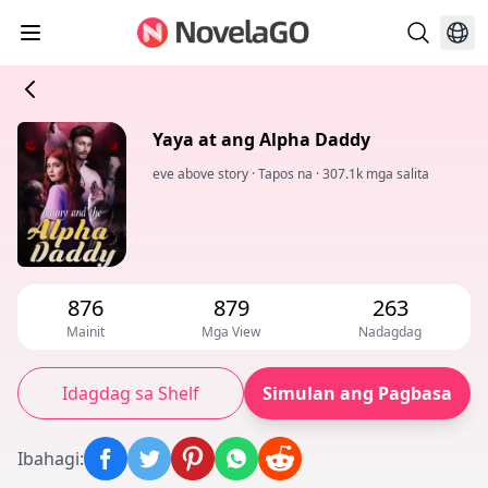
Yaya at ang Alpha Daddy
eve above story
·
Tapos na
·
307.1k mga salita
876
879
263
Mainit
Mga View
Nadagdag
Idagdag sa Shelf
Simulan ang Pagbasa
Ibahagi
: