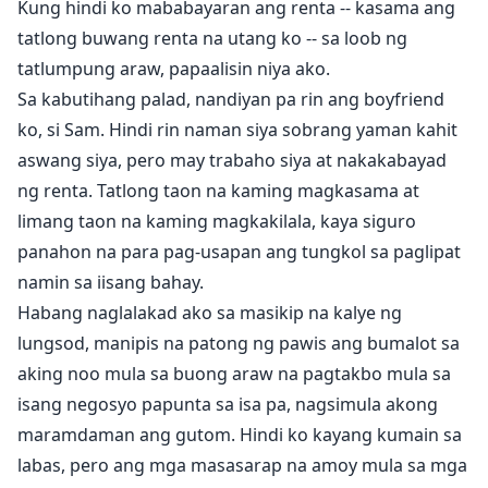
Kung hindi ko mababayaran ang renta -- kasama ang
tatlong buwang renta na utang ko -- sa loob ng
tatlumpung araw, papaalisin niya ako.
Sa kabutihang palad, nandiyan pa rin ang boyfriend
ko, si Sam. Hindi rin naman siya sobrang yaman kahit
aswang siya, pero may trabaho siya at nakakabayad
ng renta. Tatlong taon na kaming magkasama at
limang taon na kaming magkakilala, kaya siguro
panahon na para pag-usapan ang tungkol sa paglipat
namin sa iisang bahay.
Habang naglalakad ako sa masikip na kalye ng
lungsod, manipis na patong ng pawis ang bumalot sa
aking noo mula sa buong araw na pagtakbo mula sa
isang negosyo papunta sa isa pa, nagsimula akong
maramdaman ang gutom. Hindi ko kayang kumain sa
labas, pero ang mga masasarap na amoy mula sa mga