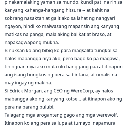
pinakamalaking yaman sa mundo, kundi pati na rin sa
kanyang kahanga-hangang hitsura -- at kahit na
sobrang nasaktan at galit ako sa lahat ng nangyari
ngayon, hindi ko maiwasang mapansin ang kanyang
matikas na panga, malalaking balikat at braso, at
napakagwapong mukha.
Binuksan ko ang bibig ko para magsalita tungkol sa
halos mabangga niya ako, pero bago ko pa magawa,
tiningnan niya ako mula ulo hanggang paa at itinapon
ang isang bungkos ng pera sa bintana, at umalis na
may ingay ng makina.
Si Edrick Morgan, ang CEO ng WereCorp, ay halos
mabangga ako ng kanyang kotse… at itinapon ako ng
pera na parang pulubi.
Talagang mga aroganteng gago ang mga werewolf.
Itinapon ko ang pera sa lupa at tumayo, napamura