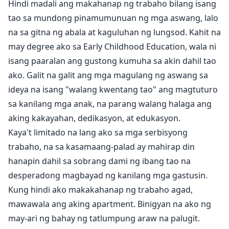
Hindi madali ang makahanap ng trabaho bilang isang
magkaroon ng trabaho, para lang malaman na ang
tao sa mundong pinamumunuan ng mga aswang, lalo
bago kong employer ay ang parehong tao na
na sa gitna ng abala at kaguluhan ng lungsod. Kahit na
nakasama ko sa isang gabing pagtatalik dalawang
may degree ako sa Early Childhood Education, wala ni
gabi lang ang nakalipas?
"Hindi ko alam na ikaw ang magiging employer. Kung
isang paaralan ang gustong kumuha sa akin dahil tao
alam ko lang, hindi sana ako nag-apply…."
ako. Galit na galit ang mga magulang ng aswang sa
"Ayos lang. Alam ko na ikaw iyon nang kinuha kita.
ideya na isang "walang kwentang tao" ang magtuturo
Sinadya ko iyon."
sa kanilang mga anak, na parang walang halaga ang
Pinagtagpo ko ang aking mga kilay. "Anong ibig mong
aking kakayahan, dedikasyon, at edukasyon.
sabihin?"
Kaya't limitado na lang ako sa mga serbisyong
trabaho, na sa kasamaang-palad ay mahirap din
hanapin dahil sa sobrang dami ng ibang tao na
desperadong magbayad ng kanilang mga gastusin.
Kung hindi ako makakahanap ng trabaho agad,
mawawala ang aking apartment. Binigyan na ako ng
may-ari ng bahay ng tatlumpung araw na palugit.