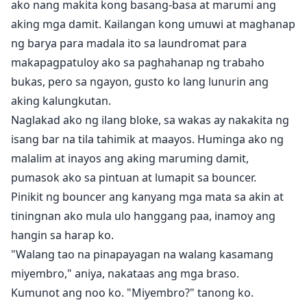
ako nang makita kong basang-basa at marumi ang
aking mga damit. Kailangan kong umuwi at maghanap
ng barya para madala ito sa laundromat para
makapagpatuloy ako sa paghahanap ng trabaho
bukas, pero sa ngayon, gusto ko lang lunurin ang
aking kalungkutan.
Naglakad ako ng ilang bloke, sa wakas ay nakakita ng
isang bar na tila tahimik at maayos. Huminga ako ng
malalim at inayos ang aking maruming damit,
pumasok ako sa pintuan at lumapit sa bouncer.
Pinikit ng bouncer ang kanyang mga mata sa akin at
tiningnan ako mula ulo hanggang paa, inamoy ang
hangin sa harap ko.
"Walang tao na pinapayagan na walang kasamang
miyembro," aniya, nakataas ang mga braso.
Kumunot ang noo ko. "Miyembro?" tanong ko.