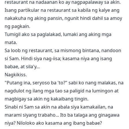
restaurant na nadaanan ko ay nagpapalaway sa akin.
Isang partikular na restaurant sa kabila ng kalye ang
nakakuha ng aking pansin, ngunit hindi dahil sa amoy
ng pagkain.
Tumigil ako sa paglalakad, lumaki ang aking mga
mata.
Sa loob ng restaurant, sa mismong bintana, nandoon
si Sam. Hindi siya nag-iisa; kasama niya ang isang
babae, at sila'y...
Nagkikiss.
"Putang ina, seryoso ba 'to?" sabi ko nang malakas, na
nagdulot ng ilang mga tao sa paligid na lumingon at
magbigay sa akin ng kakaibang tingin.
Sinabi ni Sam sa akin na abala siya kamakailan, na
marami siyang trabaho... Ito ba talaga ang ginagawa
niya? Niloloko ako kasama ang ibang babae?