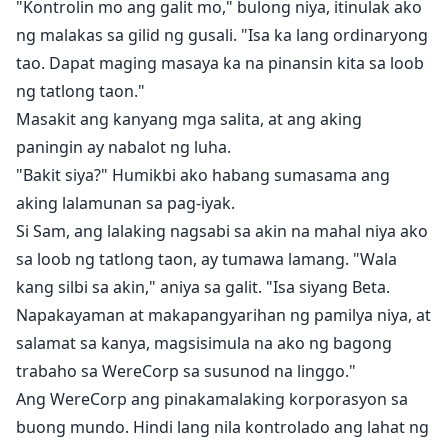
"Kontrolin mo ang galit mo," bulong niya, itinulak ako
ng malakas sa gilid ng gusali. "Isa ka lang ordinaryong
tao. Dapat maging masaya ka na pinansin kita sa loob
ng tatlong taon."
Masakit ang kanyang mga salita, at ang aking
paningin ay nabalot ng luha.
"Bakit siya?" Humikbi ako habang sumasama ang
aking lalamunan sa pag-iyak.
Si Sam, ang lalaking nagsabi sa akin na mahal niya ako
sa loob ng tatlong taon, ay tumawa lamang. "Wala
kang silbi sa akin," aniya sa galit. "Isa siyang Beta.
Napakayaman at makapangyarihan ng pamilya niya, at
salamat sa kanya, magsisimula na ako ng bagong
trabaho sa WereCorp sa susunod na linggo."
Ang WereCorp ang pinakamalaking korporasyon sa
buong mundo. Hindi lang nila kontrolado ang lahat ng