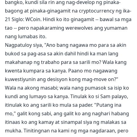
bangko, kundi sila rin ang nag-develop ng pinaka-
bagong at pinaka-ginagamit na cryptocurrency ng ika-
21 Siglo: WCoin. Hindi ko ito ginagamit -- bawal sa mga
tao -- pero napakaraming werewolves ang yumaman
nang lumabas ito.
Nagpatuloy siya, "Ano bang nagawa mo para sa akin
bukod sa pag-asa sa akin dahil hindi ka man lang
makahanap ng trabaho para sa sarili mo? Wala kang
kwenta kumpara sa kanya. Paano mo nagawang
kuwestiyunin ang desisyon kong mag-move on?"
Wala na akong masabi; wala nang pumasok sa isip ko
kundi ang lumayo sa kanya. Tinulak ko si Sam palayo,
itinulak ko ang sarili ko mula sa pader. "Putang ina
mo," galit kong sabi, ang galit ko ang naghari habang
itinaas ko ang kamay at sinampal siya ng malakas sa
mukha. Tinitingnan na kami ng mga nagdaraan, pero