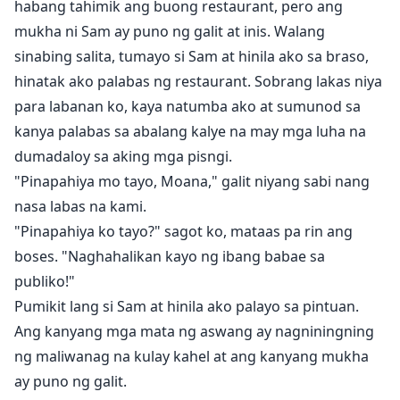
habang tahimik ang buong restaurant, pero ang
mukha ni Sam ay puno ng galit at inis. Walang
sinabing salita, tumayo si Sam at hinila ako sa braso,
hinatak ako palabas ng restaurant. Sobrang lakas niya
para labanan ko, kaya natumba ako at sumunod sa
kanya palabas sa abalang kalye na may mga luha na
dumadaloy sa aking mga pisngi.
"Pinapahiya mo tayo, Moana," galit niyang sabi nang
nasa labas na kami.
"Pinapahiya ko tayo?" sagot ko, mataas pa rin ang
boses. "Naghahalikan kayo ng ibang babae sa
publiko!"
Pumikit lang si Sam at hinila ako palayo sa pintuan.
Ang kanyang mga mata ng aswang ay nagniningning
ng maliwanag na kulay kahel at ang kanyang mukha
ay puno ng galit.