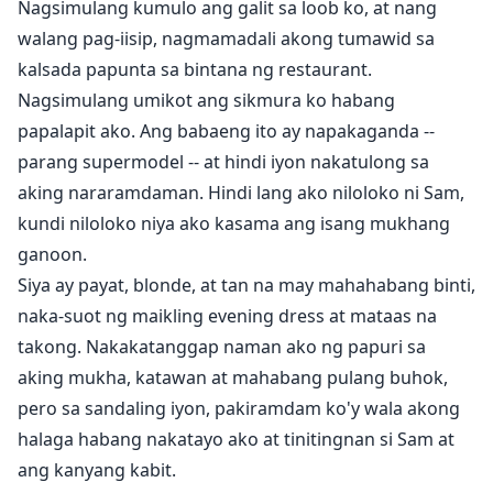
Nagsimulang kumulo ang galit sa loob ko, at nang
walang pag-iisip, nagmamadali akong tumawid sa
kalsada papunta sa bintana ng restaurant.
Nagsimulang umikot ang sikmura ko habang
papalapit ako. Ang babaeng ito ay napakaganda --
parang supermodel -- at hindi iyon nakatulong sa
aking nararamdaman. Hindi lang ako niloloko ni Sam,
kundi niloloko niya ako kasama ang isang mukhang
ganoon.
Siya ay payat, blonde, at tan na may mahahabang binti,
naka-suot ng maikling evening dress at mataas na
takong. Nakakatanggap naman ako ng papuri sa
aking mukha, katawan at mahabang pulang buhok,
pero sa sandaling iyon, pakiramdam ko'y wala akong
halaga habang nakatayo ako at tinitingnan si Sam at
ang kanyang kabit.