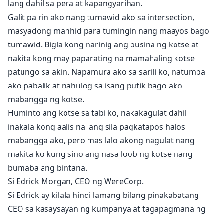
lang dahil sa pera at kapangyarihan.
Galit pa rin ako nang tumawid ako sa intersection,
masyadong manhid para tumingin nang maayos bago
tumawid. Bigla kong narinig ang busina ng kotse at
nakita kong may paparating na mamahaling kotse
patungo sa akin. Napamura ako sa sarili ko, natumba
ako pabalik at nahulog sa isang putik bago ako
mabangga ng kotse.
Huminto ang kotse sa tabi ko, nakakagulat dahil
inakala kong aalis na lang sila pagkatapos halos
mabangga ako, pero mas lalo akong nagulat nang
makita ko kung sino ang nasa loob ng kotse nang
bumaba ang bintana.
Si Edrick Morgan, CEO ng WereCorp.
Si Edrick ay kilala hindi lamang bilang pinakabatang
CEO sa kasaysayan ng kumpanya at tagapagmana ng