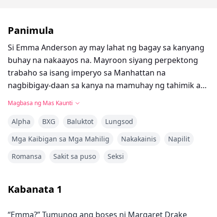
Panimula
Si Emma Anderson ay may lahat ng bagay sa kanyang
buhay na nakaayos na. Mayroon siyang perpektong
trabaho sa isang imperyo sa Manhattan na
nagbibigay-daan sa kanya na mamuhay ng tahimik at
organisadong buhay. Isang pangangailangan para sa
Magbasa ng Mas Kaunti
kanya, matapos ang isang kabataan na puno ng
Alpha
BXG
Baluktot
Lungsod
masasamang alaala, pang-aabuso, at isang ina na
walang silbi. Ngunit, kasama nito ay may isang
Mga Kaibigan sa Mga Mahilig
Nakakainis
Napilit
problema, isang bagay na maaaring magpatigil sa
Romansa
Sakit sa puso
Seksi
lahat ng akala niyang kailangan niya sa kanyang
buhay. Ang kanyang promosyon ay nagpadala sa
kanya diretso sa malapit na pagtatrabaho sa batang,
Kabanata
1
guwapo, playboy na bilyonaryo, si Jacob Carrero na
may kahanga-hangang reputasyon bilang isang
“Emma?” Tumunog ang boses ni Margaret Drake