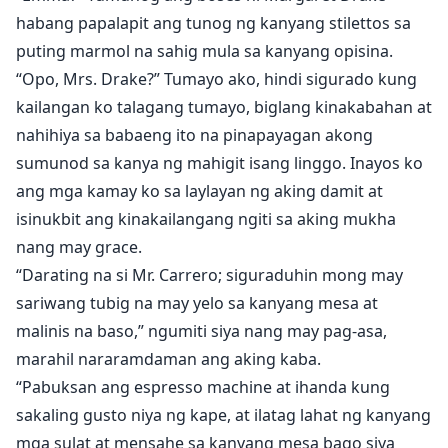
manlalaro. Nakatali bilang kanyang kanang kamay,
habang papalapit ang tunog ng kanyang stilettos sa
bawat gising na sandali ng bawat araw, napagtanto
puting marmol na sahig mula sa kanyang opisina.
niya na siya ang eksaktong uri ng tao na maaaring
“Opo, Mrs. Drake?” Tumayo ako, hindi sigurado kung
magpagulo sa kanya, at hindi sa magandang paraan.
kailangan ko talagang tumayo, biglang kinakabahan at
Parang tisa at keso, siya ay lahat ng hindi siya. Mapilit,
nahihiya sa babaeng ito na pinapayagan akong
tiwala sa sarili, relaks, dominante at masaya, na may
sumunod sa kanya ng mahigit isang linggo. Inayos ko
seryosong relaks na pag-uugali sa kaswal na
ang mga kamay ko sa laylayan ng aking damit at
pakikipagtalik at pakikipag-date. Si Jake lamang ang
isinukbit ang kinakailangang ngiti sa aking mukha
may kakayahang magpatumba sa kanyang maayos na
nang may grace.
panlabas na anyo, na hindi natitinag sa kanyang
saradong ugali at malamig na asal, ngunit kahit gaano
“Darating na si Mr. Carrero; siguraduhin mong may
man niya gustuhin, ang pagpapapasok sa kanya ay
sariwang tubig na may yelo sa kanyang mesa at
ibang usapan. Isang nakaraan na nagpatakot sa kanya
malinis na baso,” ngumiti siya nang may pag-asa,
sa mga lalaki at walang kagustuhang magpapalapit ng
marahil nararamdaman ang aking kaba.
isa na maaaring saktan siya muli, si Jacob Carrero ay
“Pabuksan ang espresso machine at ihanda kung
may malaking hamon. Hindi siya ang uri ng tao na
sakaling gusto niya ng kape, at ilatag lahat ng kanyang
tumatanggap ng HINDI bilang sagot at kailangang
mga sulat at mensahe sa kanyang mesa bago siya