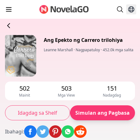
Ang Epekto ng Carrero trilohiya
Leanne Marshall
·
Nagpapatuloy
·
452.0k mga salita
502
503
151
Mainit
Mga View
Nadagdag
Idagdag sa Shelf
Simulan ang Pagbasa
Ibahagi
: