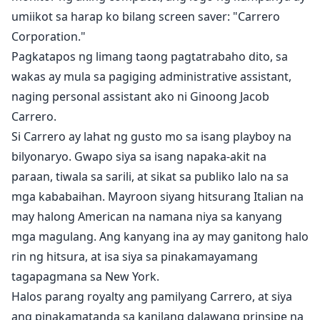
umiikot sa harap ko bilang screen saver: "Carrero
Corporation."
Pagkatapos ng limang taong pagtatrabaho dito, sa
wakas ay mula sa pagiging administrative assistant,
naging personal assistant ako ni Ginoong Jacob
Carrero.
Si Carrero ay lahat ng gusto mo sa isang playboy na
bilyonaryo. Gwapo siya sa isang napaka-akit na
paraan, tiwala sa sarili, at sikat sa publiko lalo na sa
mga kababaihan. Mayroon siyang hitsurang Italian na
may halong American na namana niya sa kanyang
mga magulang. Ang kanyang ina ay may ganitong halo
rin ng hitsura, at isa siya sa pinakamayamang
tagapagmana sa New York.
Halos parang royalty ang pamilyang Carrero, at siya
ang pinakamatanda sa kanilang dalawang prinsipe na