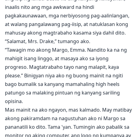
inaalis nito ang mga awkward na hindi
pagkakaunawaan, mga nerbiyosong pag-aalinlangan,
at walang pangalawang pag-iisip, at natuklasan kong
mahusay akong magtrabaho kasama siya dahil dito.
“Salamat, Mrs. Drake,” tumango ako.
“Tawagin mo akong Margo, Emma. Nandito ka na ng
mahigit isang linggo, at masaya ako sa iyong
progreso. Magtatrabaho tayo nang malapit, kaya
please.” Binigyan niya ako ng buong mainit na ngiti
bago bumalik sa kanyang mamahaling high heels
patungo sa malaking pintuan ng kanyang sariling
opisina.
Mas mainit na ako ngayon, mas kalmado. May matibay
akong pakiramdam na nagustuhan ako ni Margo sa
pananatili ko dito. Tama 'yan. Tumingin ako pabalik sa
monitor ng aking computer, ang logo ng kumpanya ay