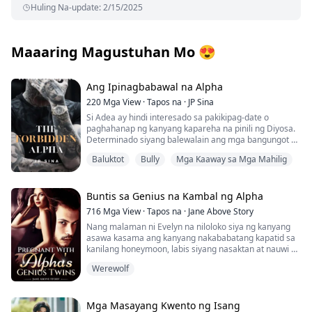
Huling Na-update
:
2/15/2025
Maaaring Magustuhan Mo
😍
Ang Ipinagbabawal na Alpha
220
Mga View
·
Tapos na
·
JP Sina
Si Adea ay hindi interesado sa pakikipag-date o
paghahanap ng kanyang kapareha na pinili ng Diyosa.
Determinado siyang balewalain ang mga bangungot na
gumugulo sa kanyang pagtulog, panatilihin ang
Baluktot
Bully
Mga Kaaway sa Mga Mahilig
kanyang trabaho sa Half Moon pack, at mamuhay ng
tahimik. Ngunit nang magmakaawa ang kanyang
matalik na kaibigan na si Mavy na samahan siya sa
Desert Moon upang hanapin ang kanyang kapareha,
Buntis sa Genius na Kambal ng Alpha
hindi niya magawang tumanggi. Ano ang gagawin ni
716
Mga View
·
Tapos na
·
Jane Above Story
Adea kapag siya ang nakahanap ng kanyang kapareha
Nang malaman ni Evelyn na niloloko siya ng kanyang
sa Crescent Moon Ball? Magagawa kaya niyang
asawa kasama ang kanyang nakababatang kapatid sa
malaman kung ano ang gustong ipahiwatig ng kanyang
kanilang honeymoon, labis siyang nasaktan at nauwi sa
mga bangungot? Kapag nabuo na niya ang lahat ng
isang mainit na one-night stand kasama ang isang
piraso, mababago kaya niya ang kanyang kapalaran?
Werewolf
estranghero. Pagkalipas ng 6 na taon, naging single
mom si Evelyn ng kambal na henyo. Sila ay nagla-live
!! Nilalaman para sa mga nasa hustong gulang 18+ !!
upang hanapin ang kanilang ama sa sikat na Quiz
Naglalaman ng karahasan, pisikal, emosyonal, at
Nation. Siya sa kanyang beta: Ang mga bata ay akin!
Mga Masayang Kwento ng Isang
sekswal na pang-aabuso, panggagahasa,