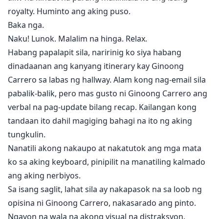
royalty. Huminto ang aking puso.
Baka nga.
Naku! Lunok. Malalim na hinga. Relax.
Habang papalapit sila, naririnig ko siya habang
dinadaanan ang kanyang itinerary kay Ginoong
Carrero sa labas ng hallway. Alam kong nag-email sila
pabalik-balik, pero mas gusto ni Ginoong Carrero ang
verbal na pag-update bilang recap. Kailangan kong
tandaan ito dahil magiging bahagi na ito ng aking
tungkulin.
Nanatili akong nakaupo at nakatutok ang mga mata
ko sa aking keyboard, pinipilit na manatiling kalmado
ang aking nerbiyos.
Sa isang saglit, lahat sila ay nakapasok na sa loob ng
opisina ni Ginoong Carrero, nakasarado ang pinto.
Ngayon na wala na akong visual na distraksyon,