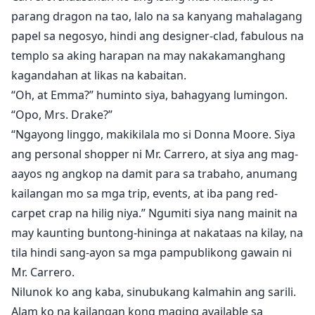
parang dragon na tao, lalo na sa kanyang mahalagang
papel sa negosyo, hindi ang designer-clad, fabulous na
templo sa aking harapan na may nakakamanghang
kagandahan at likas na kabaitan.
“Oh, at Emma?” huminto siya, bahagyang lumingon.
“Opo, Mrs. Drake?”
“Ngayong linggo, makikilala mo si Donna Moore. Siya
ang personal shopper ni Mr. Carrero, at siya ang mag-
aayos ng angkop na damit para sa trabaho, anumang
kailangan mo sa mga trip, events, at iba pang red-
carpet crap na hilig niya.” Ngumiti siya nang mainit na
may kaunting buntong-hininga at nakataas na kilay, na
tila hindi sang-ayon sa mga pampublikong gawain ni
Mr. Carrero.
Nilunok ko ang kaba, sinubukang kalmahin ang sarili.
Alam ko na kailangan kong maging available sa