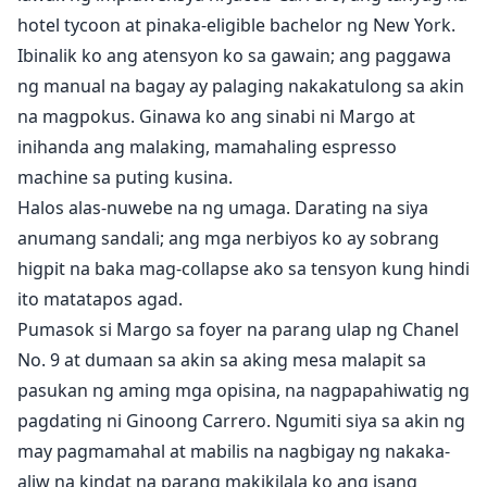
hotel tycoon at pinaka-eligible bachelor ng New York.
Ibinalik ko ang atensyon ko sa gawain; ang paggawa
ng manual na bagay ay palaging nakakatulong sa akin
na magpokus. Ginawa ko ang sinabi ni Margo at
inihanda ang malaking, mamahaling espresso
machine sa puting kusina.
Halos alas-nuwebe na ng umaga. Darating na siya
anumang sandali; ang mga nerbiyos ko ay sobrang
higpit na baka mag-collapse ako sa tensyon kung hindi
ito matatapos agad.
Pumasok si Margo sa foyer na parang ulap ng Chanel
No. 9 at dumaan sa akin sa aking mesa malapit sa
pasukan ng aming mga opisina, na nagpapahiwatig ng
pagdating ni Ginoong Carrero. Ngumiti siya sa akin ng
may pagmamahal at mabilis na nagbigay ng nakaka-
aliw na kindat na parang makikilala ko ang isang