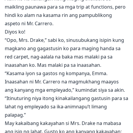
maikling paunawa para sa mga trip at functions, pero
hindi ko alam na kasama rin ang pampublikong
aspeto ni Mr. Carrero.
Diyos ko!
“Opo, Mrs. Drake,” sabi ko, sinusubukang isipin kung
magkano ang gagastusin ko para maging handa sa
red carpet, nag-aalala na baka mas malaki pa sa
inaasahan ko. Mas malaki pa sa inaasahan.
“Kasama iyon sa gastos ng kompanya, Emma.
Inaasahan ni Mr. Carrero na magmukhang maayos
ang kanyang mga empleyado,” kumindat siya sa akin.
“Itinuturing niya itong kinakailangang gastusin para sa
lahat ng empleyado sa ika-animnapu’t limang
palapag.”
May kakaibang kakayahan si Mrs. Drake na mabasa
ang isip ng lahat. Gusto ko ang kanyang kakayahan;