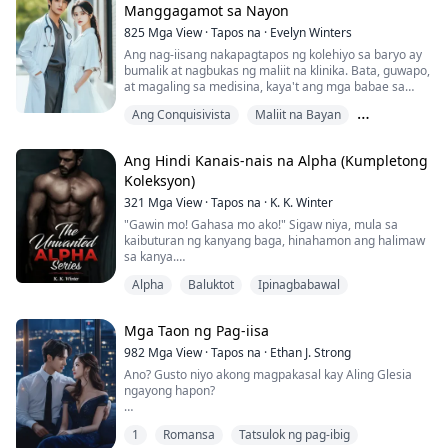
Hanapin mo siya!
pakikipagtalik, at kamatayan. BABALA: Ang librong ito
Manggagamot sa Nayon
ay naglalaman ng sekswal na pang-aabuso at/o
825
Mga View
·
Tapos na
·
Evelyn Winters
karahasan na maaaring magdulot ng trauma sa mga
Ang nag-iisang nakapagtapos ng kolehiyo sa baryo ay
nakaligtas.
bumalik at nagbukas ng maliit na klinika. Bata, guwapo,
at magaling sa medisina, kaya't ang mga babae sa
baryo ay tila gustong pumasok sa kanyang kama
Ang Conquisivista
Maliit na Bayan
tuwing gabi...
Modernong
Ang Hindi Kanais-nais na Alpha (Kumpletong
Koleksyon)
321
Mga View
·
Tapos na
·
K. K. Winter
"Gawin mo! Gahasa mo ako!" Sigaw niya, mula sa
kaibuturan ng kanyang baga, hinahamon ang halimaw
sa kanya.
Alpha
Baluktot
Ipinagbabawal
Tumawa siya, totoo, malakas.
"Wala kang ideya kung ano ang ginagawa mo sa akin,
di ba, kuting?" tanong niya, habang inaabot ang
Mga Taon ng Pag-iisa
kanyang sinturon.
982
Mga View
·
Tapos na
·
Ethan J. Strong
"Yung maliit na kagat sa labi mo, na ginagawa mo
Ano? Gusto niyo akong magpakasal kay Aling Glesia
tuwing tinitingnan mo ako- nakakaloka.
ngayong hapon?
Yung panginginig ng katawan mo, nung pinalo kita-
Hindi akalain ni Andoy na ang kanyang nag-ampon at
sobrang nakakalibog, kinailangan kong pigilan ang
1
Romansa
Tatsulok ng pag-ibig
nagpalaki sa kanya ay ganun kabilis magdesisyon