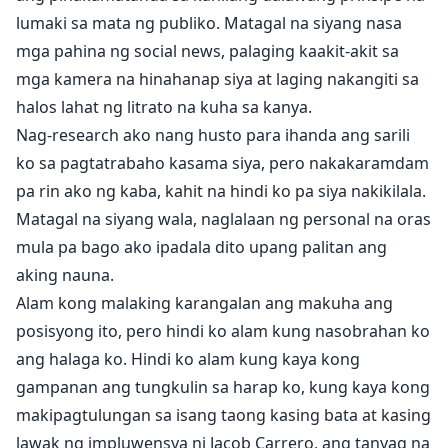
lumaki sa mata ng publiko. Matagal na siyang nasa
mga pahina ng social news, palaging kaakit-akit sa
mga kamera na hinahanap siya at laging nakangiti sa
halos lahat ng litrato na kuha sa kanya.
Nag-research ako nang husto para ihanda ang sarili
ko sa pagtatrabaho kasama siya, pero nakakaramdam
pa rin ako ng kaba, kahit na hindi ko pa siya nakikilala.
Matagal na siyang wala, naglalaan ng personal na oras
mula pa bago ako ipadala dito upang palitan ang
aking nauna.
Alam kong malaking karangalan ang makuha ang
posisyong ito, pero hindi ko alam kung nasobrahan ko
ang halaga ko. Hindi ko alam kung kaya kong
gampanan ang tungkulin sa harap ko, kung kaya kong
makipagtulungan sa isang taong kasing bata at kasing
lawak ng impluwensya ni Jacob Carrero, ang tanyag na