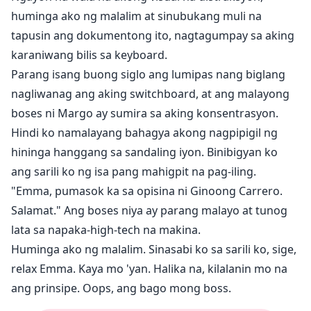
huminga ako ng malalim at sinubukang muli na
tapusin ang dokumentong ito, nagtagumpay sa aking
karaniwang bilis sa keyboard.
Parang isang buong siglo ang lumipas nang biglang
nagliwanag ang aking switchboard, at ang malayong
boses ni Margo ay sumira sa aking konsentrasyon.
Hindi ko namalayang bahagya akong nagpipigil ng
hininga hanggang sa sandaling iyon. Binibigyan ko
ang sarili ko ng isa pang mahigpit na pag-iling.
"Emma, pumasok ka sa opisina ni Ginoong Carrero.
Salamat." Ang boses niya ay parang malayo at tunog
lata sa napaka-high-tech na makina.
Huminga ako ng malalim. Sinasabi ko sa sarili ko, sige,
relax Emma. Kaya mo 'yan. Halika na, kilalanin mo na
ang prinsipe. Oops, ang bago mong boss.