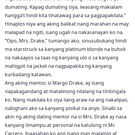
matutunan kung paano makalusot kung gusto niya ng
dumating. Kapag dumating siya, iwasang makialam
higit pa sa maskarang ipinapakita niya sa mundo.
hangga’t hindi kita tinatawag para sa pagpapakilala.”
Kailangan ipakita ni Jake sa kanya na kahit ang isang
Hinaplos niya ang aking balikat nang marahan na may
tulad niya ay maaaring magbago kapag ang nag-iisang
malapad na ngiti, isang ugali na nakasanayan ko na.
babaeng mahalaga ay nakalusot. Mga kaibig-ibig na
“Opo, Mrs. Drake,” tumango ako, sinusubukang hindi
seksing karakter at malalim na emosyonal na mga
ma-starstruck sa kanyang platinum blonde na buhok
paksa. Naglalaman ng ilang mature, adult na
nilalaman at wika.
na nakaayos sa taas ng kanyang ulo o sa kanyang
mahigpit na jacket na nagpapakita ng kanyang
kurbadang katawan.
Ang aking mentor, si Margo Drake, ay isang
napakagandang at matalinong nilalang na tinitingala
ko. Nang makilala ko siya ilang araw na ang nakalipas,
nabighani ako sa kanyang pisikal na anyo. Sinabi sa
akin ng aking dating mentor na si Mrs. Drake ay nasa
kanyang limampu at personal na katulong ni Mr.
Carrero. Inaasahan ko ang isang mas malamig at