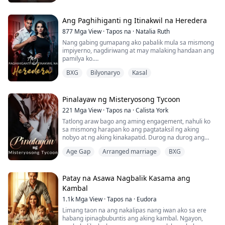
kasinungalingan. “Isa na akong adulto.”
Nanginginig ako pero iniikot ko ang ulo ko, hinayaan
siyang idampi ang ilong niya sa leeg ko at amuyin ang
Ang Paghihiganti ng Itinakwil na Heredera
aking bango. Hindi ko alam kung ano ang amoy ko para
877
Mga View
·
Tapos na
·
Natalia Ruth
sa kanya. Amoy ba akong nagsisi...
Nang gabing gumapang ako pabalik mula sa mismong
impiyerno, nagdiriwang at may malaking handaan ang
pamilya ko.
BXG
Bilyonaryo
Kasal
Ang mismong kapatid ko—na muntik ko nang ikamatay
mailigtas lamang—ay nakasuot ng paborito kong
bestida, at parang lintang nakakapit sa kababata kong
minamahal.
Pinalayaw ng Misteryosong Tycoon
221
Mga View
·
Tapos na
·
Calista York
Ang sarili kong mga magulang, tinawag akong isang
Tatlong araw bago ang aming engagement, nahuli ko
malaking kahihiyan, at walang-awang pinagsarhan ng
sa mismong harapan ko ang pagtataksil ng aking
pinto sa mismong pagmumu...
nobyo at ng aking kinakapatid. Durog na durog ang
puso ko at gumuho ang buong mundo ko.
Age Gap
Arranged marriage
BXG
Sa gitna ng walang-awang pagbuhos ng ulan, isang
lalaking tunay na nagpapahalaga sa akin ang sumalo
sa aking kalungkutan. "Sa wakas, nahanap din kita,"
Patay na Asawa Nagbalik Kasama ang
bulong niya.
Kambal
1.1k
Mga View
·
Tapos na
·
Eudora
Matapos ang isang gabing pinagsaluhan, nauwi k...
Limang taon na ang nakalipas nang iwan ako sa ere
habang ipinagbubuntis ang aking kambal. Ngayon,