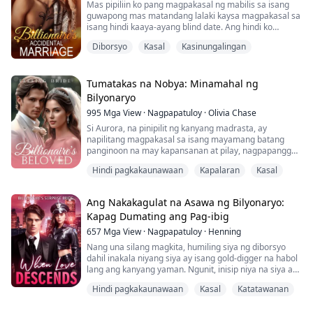
Mas pipiliin ko pang magpakasal ng mabilis sa isang
guwapong mas matandang lalaki kaysa magpakasal sa
Sa sandaling iyon, parang binuhusan...
isang hindi kaaya-ayang blind date. Ang hindi ko
inaasahan, gayunpaman, ay ang lalaking ito na biglaan
Diborsyo
Kasal
Kasinungalingan
kong pinakasalan ay hindi lamang mabait at maalaga
kundi isa rin palang nakatagong bilyonaryo...
（Lubos kong inirerekomenda ang isang
Tumatakas na Nobya: Minamahal ng
nakakabighaning libro na hindi ko mabitawan sa loob
Bilyonaryo
ng tatlo...
995
Mga View
·
Nagpapatuloy
·
Olivia Chase
Si Aurora, na pinipilit ng kanyang madrasta, ay
napilitang magpakasal sa isang mayamang batang
panginoon na may kapansanan at pilay, nagpapanggap
bilang kanyang kapatid sa ama. Sa kanyang
Hindi pagkakaunawaan
Kapalaran
Kasal
pagmamadaling tumakas mula sa kasal, hindi
inaasahan niyang makatagpo ng isang guwapong
ginoo! Ang hindi niya alam ay ang lalaking ito ay walang
Ang Nakakagulat na Asawa ng Bilyonaryo:
iba kundi ang kanyang fiancé, si John! Nagpapanggap
Kapag Dumating ang Pag-ibig
bilang isang ka...
657
Mga View
·
Nagpapatuloy
·
Henning
Nang una silang magkita, humiling siya ng diborsyo
dahil inakala niyang siya ay isang gold-digger na habol
lang ang kanyang yaman. Ngunit, inisip niya na siya ay
isang ordinaryong tao lamang, at ang kanilang kasal ay
Hindi pagkakaunawaan
Kasal
Katatawanan
isang aksidente lamang.
Isang buwan ang lumipas, siya naman ang nagpumilit