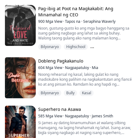
naman ay natutulog sa ilalim ng hagdan, at pati ang
kanyang kasintahan ay minahal din siya. Bag...
Pag-ibig at Poot na Magkakabit: Ang
Minamahal ng CEO
900
Mga View
·
Tapos na
·
Seraphina Waverly
Noon, gustung-gusto ko ang mga bagyo hanggang sa
isang gabing nagbago ang lahat sa aking buhay.
Walong taong gulang ako nang malaman kong
bumagsak ang eroplano ng aking ama, na ikinamatay
Bilyonaryo
Highschool
ng marami—kabilang na ang mga magulang ni Sterling
Windsor, ang aking tagapagligtas.
Hindi pagkakaunawaan
Dobleng Pagkakanulo
Ngayon, labing-walong taong gulang na ako, hawak ako
ni Sterling sa kanyang mansyon, sinisisi ang aking ama
604
Mga View
·
Nagpapatuloy
·
Mia
sa lahat ng nangya...
Noong rehearsal ng kasal, laking gulat ko nang
madiskubre kong palihim na nagkakantutan ang fiancé
ko at ang pinsan ko. Ramdam ko ang hapdi ng
pagtataksil mula sa parehong fiancé ko at pinsan ko!
Bilyonaryo
Bully
Kasal
Para makaganti sa fiancé ko, agad ko siyang iniwan at
nagpakasal nang mabilis sa isang doktor. Pero di
nagtagal, napagtanto ko na ang doktor na ito ay tila
Superhero na Asawa
may tinatagong pagkakakilanlan na hindi ko alam...
585
Mga View
·
Nagpapatuloy
·
James Smith
Si James ay dating kinamumuhian at walang silbing
manugang, na laging hinahamak ng lahat. Isang araw,
bigla siyang nagbago at naging isang superhero,
nagkaroon ng kapangyarihang kontrolin ang buhay at