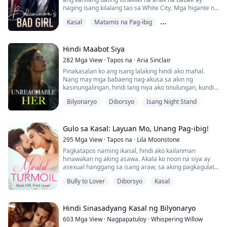
naging isang kilalang tao sa White City. Mga higante ng
industriya, mga tanyag na akademiko, at mga sikat na
Kasal
Matamis na Pag-ibig
artista ay lahat nagpapasalamat sa kanya para sa
kanilang tagumpay. Ang kanyang ex, na iniwan siya
Pag-ibig sa Unang Tingnan
para sa kanyang pangarap na babae, ay ngayon
nagmamakaawa na bumalik sa kanya. Ngunit sa k...
Hindi Maabot Siya
282
Mga View
·
Tapos na
·
Aria Sinclair
Pinakasalan ko ang isang lalaking hindi ako mahal.
Nang may mga babaeng nag-akusa sa akin ng
kasinungalingan, hindi lang niya ako tinulungan, kundi
kumampi pa siya sa kanila para apihin at saktan ako...
Bilyonaryo
Diborsyo
Isang Night Stand
Lubos akong nadismaya sa kanya at hiniwalayan ko
siya!
Pagbalik ko sa bahay ng mga magulang ko, sinabi ng
tatay ko na ipapamana niya sa akin ang bilyon-bilyong
Gulo sa Kasal: Layuan Mo, Unang Pag-ibig!
ari-arian, at ang nanay at lola ko ay...
295
Mga View
·
Tapos na
·
Lila Moonstone
Pagkatapos naming ikasal, hindi ako kailanman
hinawakan ng aking asawa. Akala ko noon na siya ay
asexual hanggang sa isang araw, sa aking pagkagulat,
natuklasan kong may karelasyon siya!
Bully to Lover
Diborsyo
Kasal
Dahil sa sobrang tindi ng kanilang pagtatalik, napunta
sa ospital ang kanyang kalaguyo!
Hindi Sinasadyang Kasal ng Bilyonaryo
Ang mas ikinagulat ko pa ay ang taong karelasyon niya
603
Mga View
·
Nagpapatuloy
·
Whispering Willow
ay ang kanyang kapatid na babae!