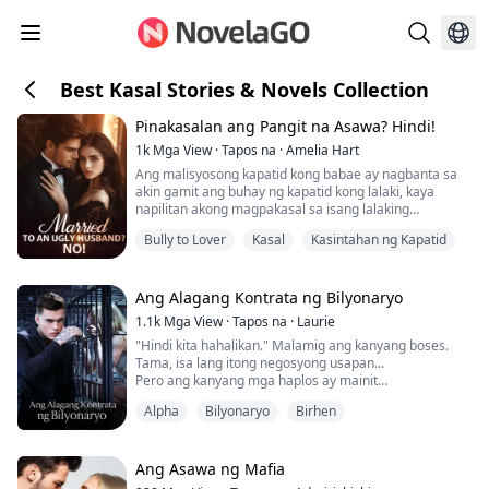
Best Kasal Stories & Novels Collection
Pinakasalan ang Pangit na Asawa? Hindi!
1k
Mga View
·
Tapos na
·
Amelia Hart
Ang malisyosong kapatid kong babae ay nagbanta sa
akin gamit ang buhay ng kapatid kong lalaki, kaya
napilitan akong magpakasal sa isang lalaking
sinasabing napakapangit. Wala akong magawa kundi
Bully to Lover
Kasal
Kasintahan ng Kapatid
sumunod.
Ngunit pagkatapos ng kasal, natuklasan ko na ang
lalaking ito ay hindi pangit; sa kabaligtaran, siya ay
gwapo at kaakit-akit, at isa pa siyang bilyonaryo!
Ang Alagang Kontrata ng Bilyonaryo
1.1k
Mga View
·
Tapos na
·
Laurie
（Lubos kong inirerekomenda ang isang naka...
"Hindi kita hahalikan." Malamig ang kanyang boses.
Tama, isa lang itong negosyong usapan...
Pero ang kanyang mga haplos ay mainit
at...nakakatukso.
Alpha
Bilyonaryo
Birhen
"Birhen ka ba?" bigla siyang tumitig sa akin...
Si Emma Wells, isang estudyanteng kolehiyo na malapit
Ang Asawa ng Mafia
nang magtapos. Siya ay inabuso at pinahirapan ng