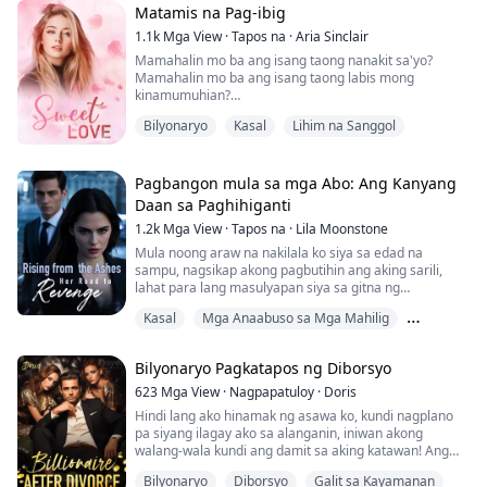
na magdiborsyo, ngunit natuklasan niyang
Matamis na Pag-ibig
misteryosong naglaho ang lalaki, tila iniiwasan ang
diborsyo.
1.1k
Mga View
·
Tapos na
·
Aria Sinclair
Isa...
Mamahalin mo ba ang isang taong nanakit sa'yo?
Mamahalin mo ba ang isang taong labis mong
kinamumuhian?
Kapag lumuhod ang taong ito para mag-propose sa'yo,
Bilyonaryo
Kasal
Lihim na Sanggol
sasabihin mo bang oo?
Pagbangon mula sa mga Abo: Ang Kanyang
Daan sa Paghihiganti
1.2k
Mga View
·
Tapos na
·
Lila Moonstone
Mula noong araw na nakilala ko siya sa edad na
sampu, nagsikap akong pagbutihin ang aking sarili,
lahat para lang masulyapan siya sa gitna ng
karamihan. Nangako siyang poprotektahan ako
Kasal
Mga Anaabuso sa Mga Mahilig
habambuhay. Ngunit ang labindalawang taon na iyon
ay naging walang iba kundi ang katawa-tawang
Muti Identity
pagkahumaling ko... Hindi na siya ang aking kapatid.
Bilyonaryo Pagkatapos ng Diborsyo
Matapos akong ipadala sa kulungan ng tatlong taon
623
Mga View
·
Nagpapatuloy
·
Doris
dahil sa kanya,...
Hindi lang ako hinamak ng asawa ko, kundi nagplano
pa siyang ilagay ako sa alanganin, iniwan akong
walang-wala kundi ang damit sa aking katawan! Ang
hindi niya alam, ako ang misteryosong tao na palihim
Bilyonaryo
Diborsyo
Galit sa Kayamanan
na tumutulong sa kanya sa loob ng tatlong taon.