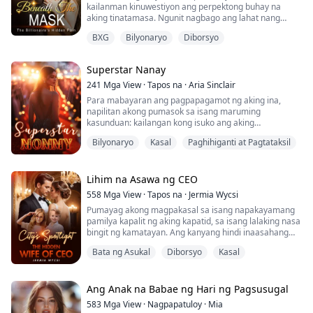
kailanman kinuwestiyon ang perpektong buhay na
aking tinatamasa. Ngunit nagbago ang lahat nang
dumating siya sa aking mundo—matalino, mapag-
BXG
Bilyonaryo
Diborsyo
alaga, at tila tapat sa akin. Ang hindi ko alam, ang
aming pagkikita ay hindi aksidente. Bawat ngiti, bawat
kilos, bawat sandaling tila totoo ay bahagi pala ng
Superstar Nanay
kanyang maingat na planong makaganti sa aking ama.
241
Mga View
·
Tapos na
·
Aria Sinclair
Ha...
Para mabayaran ang pagpapagamot ng aking ina,
napilitan akong pumasok sa isang maruming
kasunduan: kailangan kong isuko ang aking
pagkabirhen at makipagtalik sa isang matandang
Bilyonaryo
Kasal
Paghihiganti at Pagtataksil
pangit na lalaki.
Ngunit may nangyaring hindi inaasahan. Sa dilim, ang
taong nakipagtalik sa akin ay hindi ang pangit na
matandang lalaki, kundi isang guwapo at kaakit-akit na
Lihim na Asawa ng CEO
binata...
558
Mga View
·
Tapos na
·
Jermia Wycsi
Pumayag akong magpakasal sa isang napakayamang
pamilya kapalit ng aking kapatid, sa isang lalaking nasa
bingit ng kamatayan. Ang kanyang hindi inaasahang
paggaling ay nagdulot ng pagkadismaya sa lahat. Nang
Bata ng Asukal
Diborsyo
Kasal
malaman niyang matagumpay akong nabuntis sa
pamamagitan ng artipisyal na inseminasyon, kalmado
at malupit niyang sinabi, "Ano ang mas gusto mo,
surgical abortion o medical abortion?"
Ang Anak na Babae ng Hari ng Pagsusugal
583
Mga View
·
Nagpapatuloy
·
Mia
Apat na t...