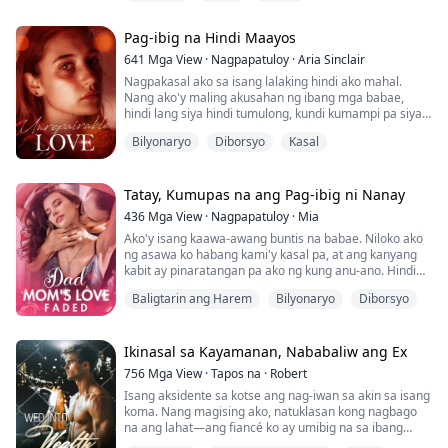
Pero ang hindi nila alam, may taglay akong
Pag-ibig na Hindi Maayos
kayamanang umaabot sa trilyong dolyar, yaman na
kayang makipagsabayan sa mga bansa! Hindi lang
641
Mga View
·
Nagpapatuloy
·
Aria Sinclair
iyon, may kakayahan din akong magpaga...
Nagpakasal ako sa isang lalaking hindi ako mahal.
Nang ako'y maling akusahan ng ibang mga babae,
hindi lang siya hindi tumulong, kundi kumampi pa siya
sa kanila para ako'y saktan at apihin...
Bilyonaryo
Diborsyo
Kasal
Lubos akong nadismaya sa kanya at hiniwalayan ko
siya!
Pagbalik ko sa bahay ng mga magulang ko, sinabi ng
tatay ko na ipapamana niya sa akin ang bilyon-bilyong
Tatay, Kumupas na ang Pag-ibig ni Nanay
ari-arian, at ang nanay at lola ko'y labis akong...
436
Mga View
·
Nagpapatuloy
·
Mia
Ako'y isang kaawa-awang buntis na babae. Niloko ako
ng asawa ko habang kami'y kasal pa, at ang kanyang
kabit ay pinaratangan pa ako ng kung anu-ano. Hindi
pinakinggan ng asawa ko ang mga paliwanag ko, at
Baligtarin ang Harem
Bilyonaryo
Diborsyo
ako'y malupit na pinahirapan at pinahiya nila...
Pero ako'y isang matapang na babae. Nakipag-divorce
ako sa asawa ko at pinalaki ang anak ko mag-isa,
hanggang sa naging matagumpay at kahanga-hanga...
Ikinasal sa Kayamanan, Nababaliw ang Ex
756
Mga View
·
Tapos na
·
Robert
Isang aksidente sa kotse ang nag-iwan sa akin sa isang
koma. Nang magising ako, natuklasan kong nagbago
na ang lahat—ang fiancé ko ay umibig na sa ibang
babae...