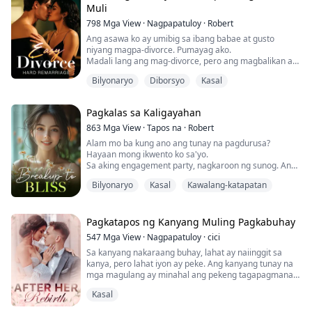
Nang matanto kong itinapon na nila ako nang parang
Muli
basura—na naiwan akong nag-iisa sa loob ng bahay na
798
Mga View
·
Nagpapatuloy
·
Robert
ito...
Ang asawa ko ay umibig sa ibang babae at gusto
niyang magpa-divorce. Pumayag ako.
Madali lang ang mag-divorce, pero ang magbalikan ay
hindi ganoon kasimple.
Bilyonaryo
Diborsyo
Kasal
Pagkatapos ng divorce, nalaman ng ex-husband ko na
anak pala ako ng isang mayamang pamilya. Na-in love
ulit siya sa akin at lumuhod pa para magmakaawa na
Pagkalas sa Kaligayahan
magpakasal ulit kami.
Sa kanya, isa lang ang sinabi ko: "Lumayas ka!"
863
Mga View
·
Tapos na
·
Robert
Alam mo ba kung ano ang tunay na pagdurusa?
Hayaan mong ikwento ko sa'yo.
Sa aking engagement party, nagkaroon ng sunog. Ang
aking fiancé ay matapang na tumakbo papasok sa
Bilyonaryo
Kasal
Kawalang-katapatan
apoy. Pero hindi niya ako sinagip—sinagip niya ang
ibang babae.
Sa sandaling iyon, gumuho ang aking mundo.
Pagkatapos ng Kanyang Muling Pagkabuhay
547
Mga View
·
Nagpapatuloy
·
cici
Sa kanyang nakaraang buhay, lahat ay naiinggit sa
kanya, pero lahat iyon ay peke. Ang kanyang tunay na
mga magulang ay minahal ang pekeng tagapagmana,
ang kanyang apat na kapatid na lalaki ay minahal ang
Kasal
pekeng nakababatang kapatid na babae, ang pekeng
tagapagmana ay nakatira sa kwarto ng prinsesa, siya