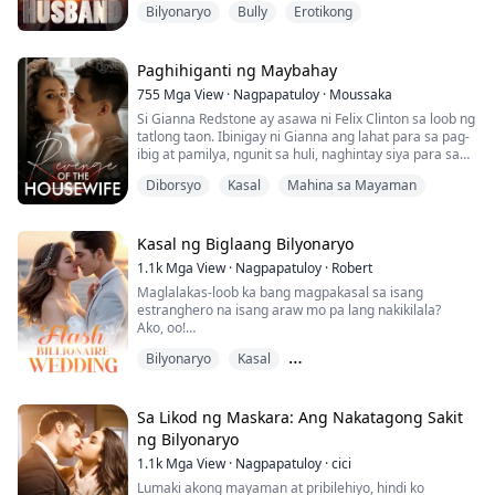
Bilyonaryo
Bully
Erotikong
kamatayan...
Paghihiganti ng Maybahay
755
Mga View
·
Nagpapatuloy
·
Moussaka
Si Gianna Redstone ay asawa ni Felix Clinton sa loob ng
tatlong taon. Ibinigay ni Gianna ang lahat para sa pag-
ibig at pamilya, ngunit sa huli, naghintay siya para sa
mga litrato nina Felix at ng kambal niyang si Bella sa
Diborsyo
Kasal
Mahina sa Mayaman
kama! Sa wakas, labis na nasaktan si Gianna at
nagdesisyon na magpa-divorce upang hanapin ang
kanyang tunay na pag-ibig. Si Felix Clinton ay
presidente ng isang pampublikong kump...
Kasal ng Biglaang Bilyonaryo
1.1k
Mga View
·
Nagpapatuloy
·
Robert
Maglalakas-loob ka bang magpakasal sa isang
estranghero na isang araw mo pa lang nakikilala?
Ako, oo!
Pagkatapos ng kasal, laking gulat ko nang malaman
Bilyonaryo
Kasal
kong ang lalaking ito pala ay isang nakatagong
bilyonaryo!
Nakakaakit ng mga Salungat
Hindi lang siya sobrang yaman, pero napakabuti rin ng
trato niya sa akin. Natagpuan ko na ang kaligayahan
Sa Likod ng Maskara: Ang Nakatagong Sakit
ko...
ng Bilyonaryo
1.1k
Mga View
·
Nagpapatuloy
·
cici
Lumaki akong mayaman at pribilehiyo, hindi ko