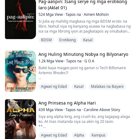
Si Emma Wells, isang estudyanteng kolehiyo na malapit
Pag-aalipin: Isang serye ng mga erotikong
nang magtapos. Siya'y inabuso at pinahirapan ng
laro (Aklat 01)
kanyang madrastang si Jane at ang kanyang stepsister
524
Mga View
·
Tapos na
·
Aimen Mohsin
na si Anna. Ang tanging pag-asa sa kanyan...
Si Julia ay mahilig magbasa ng mga BDSM erotic na
libro. Nahuli siya ng kanyang asawa na nagbabasa ng
isa sa mga librong iyon at pagkatapos ay sinubukan
nilang maglaro ng mga sex games kung saan si Julia ay
BDSM
Erotikong
Kasal
nagiging alipin at gustong-gusto niya ang paglalaro ng
mga love games na ito kasama ang kanyang asawa.
Ngunit maaapektuhan kaya ng mga larong ito ang
Ang Huling Minutong Nobya ng Bilyonaryo
kanilang pagsasama? Alamin natin sa pamamag...
1.2k
Mga View
·
Tapos na
·
G O A
Bakit kaya magpo-post ng ganun si Tech Billionaire
Artemis Rhodes?!
"Lahat ng tao ay pinag-uusapan ang hashtag na nag-
Agwat ng Edad
Kasal
Malakas na Bayani
viral sa loob lamang ng ilang oras. Gayunpaman, ang
babaeng ito ay naging misteryo na gustong lutasin ng
lahat. Sa katunayan, may mga litrato kami mula sa
ilang tao na nakakita sa kanya ng personal."
Ang Prinsesa ng Alpha Hari
439
Mga View
·
Tapos na
·
Caroline Above Story
Maliit ang screen ng telepono pero nakita ko ang ilang
Siya ang alpha king, ang crush ko, ang tagapag-alaga
litrato ko na nagpa-fla...
ko. At mas matanda siya sa akin ng 20 taon.
**
“Ilang taon ka na?”
Agwat ng Edad
Alpha
Kampus
“D-Dalawampu,” kagat-labi kong sagot, nauutal sa