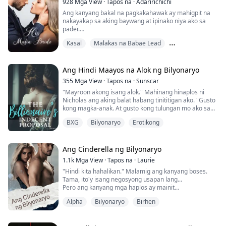
928
Mga View
·
Tapos na
·
Adaririchichi
kanyang madrastang si Jane at ang kanyang stepsister
Ang kanyang bakal na pagkakahawak ay mahigpit na
na si Anna. Ang tanging pag-asa sa kanyang...
nakayakap sa aking baywang at ipinako niya ako sa
pader.
"Bitawan mo ako!" galit kong sabi.
Kasal
Malakas na Babae Lead
"Kung gusto ko ngayon din," lumapit siya, ang kanyang
mga labi ay dumampi sa aking tainga.
Nakaayos na kasal
"Pwede kitang pilitin at panoorin kang sumigaw sa
ilalim ko ng iyong magandang tinig," bulong niya ng
Ang Hindi Maayos na Alok ng Bilyonaryo
malalim.
355
Mga View
·
Tapos na
·
Sunscar
"Mayroon akong isang alok." Mahinang hinaplos ni
Napasinghap ako at sinubukang alisin ang kanyang
Nicholas ang aking balat habang tinititigan ako. "Gusto
mga kam...
kong magka-anak. At gusto kong tulungan mo ako sa
bagay na iyon." Gusto niyang bigyan ko siya ng anak!
BXG
Bilyonaryo
Erotikong
"Kapalit nito, ibibigay ko sa'yo ang lahat ng maaari
mong hilingin."
Ang Cinderella ng Bilyonaryo
Ulila at walang matatawag na tahanan, ang tanging
1.1k
Mga View
·
Tapos na
·
Laurie
pag-asa ni Willow para sa kaligayahan ay ang
"Hindi kita hahalikan." Malamig ang kanyang boses.
makapag-aral sa ...
Tama, ito'y isang negosyong usapan lang...
Pero ang kanyang mga haplos ay mainit
at...nakakatukso.
Alpha
Bilyonaryo
Birhen
"Birhen ka ba?" bigla siyang tumitig sa akin...