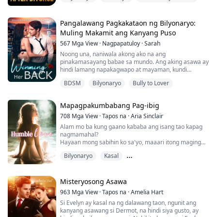
Pagkatapos ng aming diborsyo, namana ko pa ang
napakalaking yaman na nagkakahalaga ng isang daang
bilyong dolyar! Nang malaman niya ang katotohanan,
Pangalawang Pagkakataon ng Bilyonaryo:
p...
Muling Makamit ang Kanyang Puso
567
Mga View
·
Nagpapatuloy
·
Sarah
Noong una, naniwala akong ako na ang
pinakamasayang babae sa mundo. Ang aking asawa ay
hindi lamang napakagwapo at mayaman, kundi
napakabait at maalaga rin. Sa loob ng tatlong taon
BDSM
Bilyonaryo
Bully to Lover
pagkatapos ng aming kasal, itinuring niya akong
parang prinsesa.
Mapagpakumbabang Pag-ibig
Ngunit nagbago ang lahat noong araw na nakita kong
ang aking karaniwang kalmado at mahinahong asawa
708
Mga View
·
Tapos na
·
Aria Sinclair
ay kinorner ang tinatawag niyang "kapatid" sa pader, ...
Alam mo ba kung gaano kababa ang isang tao kapag
nagmamahal?
Hayaan mong sabihin ko sa'yo, maaari itong maging
kasing baba ng alikabok, kasing mura ng
Bilyonaryo
Kasal
pinakamurang bilihin sa mundo!
Alam mo ba kung gaano kasakit ang magmahal ng
Pag-ibig Pagkatapos ng Pag
isang taong hindi ka mahal?
Hayaan mong sabihin ko sa'yo, parang hawak mo ang
Misteryosong Asawa
isang matalim na kutsilyo; habang mas mahigpit mong
963
Mga View
·
Tapos na
·
Amelia Hart
hinahawakan, mas tumatagos ang talim nito ...
Si Evelyn ay kasal na ng dalawang taon, ngunit ang
kanyang asawang si Dermot, na hindi siya gusto, ay