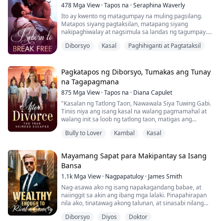
478
Mga View
·
Tapos na
·
Seraphina Waverly
Ito ay kwento ng matagumpay na muling pagsilang.
Matapos siyang pagtaksilan, matapang siyang
nakipaghiwalay at nagsimula sa landas ng tagumpay.
Gamit ang kanyang talento bilang pintor, pinahanga
Diborsyo
Kasal
Paghihiganti at Pagtataksil
niya ang lahat. Ang kanyang dating asawa, puno ng
pagsisisi, ay naging desperadong manliligaw, baliw na
hinahabol siya. Kasabay nito, natuklasan niya ang
misteryo ng kanyang pinagmulan, natagpuan ang
Pagkatapos ng Diborsyo, Tumakas ang Tunay
kanya...
na Tagapagmana
875
Mga View
·
Tapos na
·
Diana Capulet
"Kasalan ng Tatlong Taon, Nawawala Siya Tuwing Gabi.
Tiniis niya ang isang kasal na walang pagmamahal at
walang init sa loob ng tatlong taon, matigas ang
paniniwala na balang araw ay makikita ng kanyang
Bully to Lover
Kambal
Kasal
asawa ang kanyang halaga. Ngunit hindi niya
inaasahan na ang matatanggap niya ay ang mga
papeles ng diborsyo.
Mayamang Sapat para Makipantay sa Isang
Sa wakas, nagdesisyon siya: ayaw niya ng lalaking hindi
Bansa
siya mahal, kaya umalis siya sa...
1.1k
Mga View
·
Nagpapatuloy
·
James Smith
Nag-asawa ako ng isang napakagandang babae, at
naiinggit sa akin ang ibang mga lalaki. Pinapahirapan
nila ako, tinatawag akong talunan, at sinasabi nilang
hindi ako karapat-dapat sa kanya. Pati ang asawa ko,
Diborsyo
Diyos
Doktor
minamaliit ako.