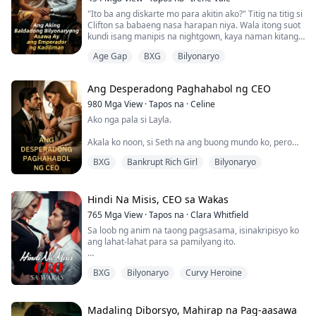
Matapos ang apat na taong...
"Ito ba ang diskarte mo para akitin ako?" Titig na titig si
Clifton sa babaeng nasa harapan niya. Wala itong suot
kundi isang manipis na nightgown, kaya naman kitang-
kita ng kanyang mga mata ang perpektong kurba ng
Age Gap
BXG
Bilyonaryo
katawan nito.
"Aaminin ko, natutukso ako sa'yo." Biglang inilapit ni
Ang Desperadong Paghahabol ng CEO
Clifton ang kanyang mukha. Bahagyang kinagat ng
maninipis niyang labi ang aking collarbone. Gumapang
980
Mga View
·
Tapos na
·
Celine
ang mga daliri...
Ako nga pala si Layla.
Akala ko noon, si Seth na ang buong mundo ko, pero
ang tatlong taon kong tapat na pagmamahal ay
BXG
Bankrupt Rich Girl
Bilyonaryo
dinurog lang ng mga panloloko't pagtataksil niya.
Sagad na sagad na ako. Diborsiyo na kung diborsiyo, at
wala nang lingunan pa. Saka naman biglang nataranta
Hindi Na Misis, CEO sa Wakas
ang loko. Habol siya nang habol sa akin ngayon,
765
Mga View
·
Tapos na
·
Clara Whitfield
nagmamakaawa at ayaw na akong bitawan.
Sa loob ng anim na taong pagsasama, isinakripisyo ko
ang lahat-lahat para sa pamilyang ito.
Ano ba talaga ang halaga ko sa 'yo...
Pero ang asawa kong si Arthur, inubos ang lahat ng
BXG
Bilyonaryo
Curvy Heroine
oras at lakas niya sa ibang babae. Ang mas masaklap
pa, mismong mga anak ko ang humiling na sana'y ang
kabit niya na lang ang naging nanay nila.
Madaling Diborsyo, Mahirap na Pag-aasawa