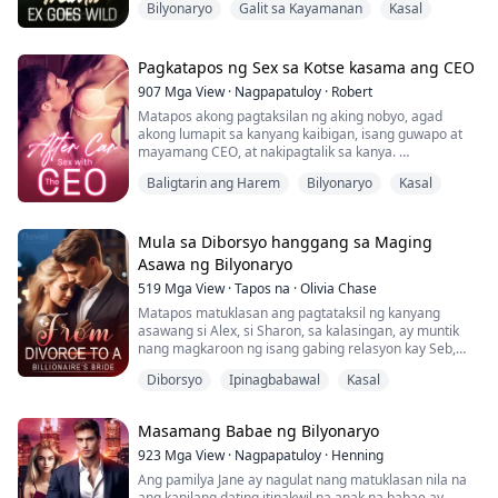
Bilyonaryo
Galit sa Kayamanan
Kasal
Wala akong magawa kundi tanggapin ang lahat at
nagdesisyon akong magpakasal sa isang CEO na
bilyonaryo. Nang malaman ito ng ex ko, nabaliw siya!
Pagkatapos ng Sex sa Kotse kasama ang CEO
907
Mga View
·
Nagpapatuloy
·
Robert
Matapos akong pagtaksilan ng aking nobyo, agad
akong lumapit sa kanyang kaibigan, isang guwapo at
mayamang CEO, at nakipagtalik sa kanya.
Akala ko noong una na ito'y isang padalos-dalos na
Baligtarin ang Harem
Bilyonaryo
Kasal
isang gabing kasalanan lamang, ngunit hindi ko
inaasahan na matagal na palang may pagtingin sa akin
ang CEO na ito.
Nilapitan niya ang aking nobyo dahil lamang sa akin...
Mula sa Diborsyo hanggang sa Maging
Asawa ng Bilyonaryo
519
Mga View
·
Tapos na
·
Olivia Chase
Matapos matuklasan ang pagtataksil ng kanyang
asawang si Alex, si Sharon, sa kalasingan, ay muntik
nang magkaroon ng isang gabing relasyon kay Seb,
ang tiyuhin ni Alex. Pinili niyang magpa-divorce, ngunit
Diborsyo
Ipinagbabawal
Kasal
labis na pinagsisisihan ni Alex ang kanyang mga
ginawa at desperadong sinusubukang makipag-ayos.
Sa puntong ito, nag-propose si Seb sa kanya, hawak
Masamang Babae ng Bilyonaryo
ang isang napakahalagang singsing na diyamante,...
923
Mga View
·
Nagpapatuloy
·
Henning
Ang pamilya Jane ay nagulat nang matuklasan nila na
ang kanilang dating itinakwil na anak na babae ay