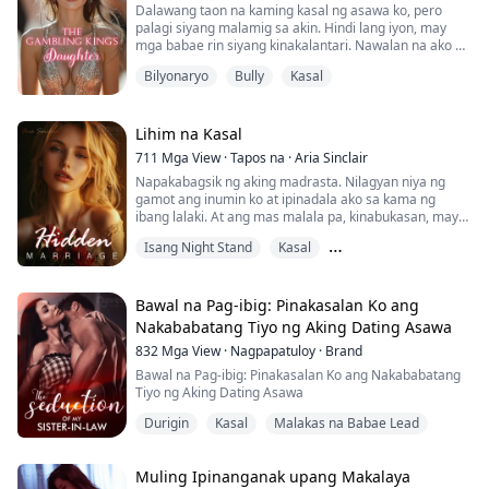
Dalawang taon na kaming kasal ng asawa ko, pero
palagi siyang malamig sa akin. Hindi lang iyon, may
mga babae rin siyang kinakalantari. Nawalan na ako ng
pag-asa sa kanya at ibinato ko sa mukha niya ang
Bilyonaryo
Bully
Kasal
kasulatan ng diborsyo. Tapos na ako dito; magdiborsyo
na tayo!
Pagkatapos ng diborsyo, hindi lang kalayaan ang
Lihim na Kasal
nakuha ko kundi pati na rin ang bilyon-bilyong yaman!
711
Mga View
·
Tapos na
·
Aria Sinclair
Sa puntong ito, bumalik ang ex-...
Napakabagsik ng aking madrasta. Nilagyan niya ng
gamot ang inumin ko at ipinadala ako sa kama ng
ibang lalaki. At ang mas malala pa, kinabukasan, may
grupo ng mga reporter na naghihintay sa labas ng
Isang Night Stand
Kasal
pintuan...
Pag-ibig Pagkatapos ng Pag
Bawal na Pag-ibig: Pinakasalan Ko ang
Nakababatang Tiyo ng Aking Dating Asawa
832
Mga View
·
Nagpapatuloy
·
Brand
Bawal na Pag-ibig: Pinakasalan Ko ang Nakababatang
Tiyo ng Aking Dating Asawa
Durigin
Kasal
Malakas na Babae Lead
Muling Ipinanganak upang Makalaya