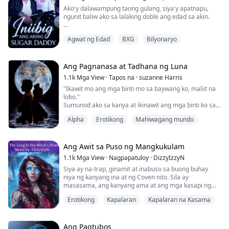
Ako'y dalawampung taong gulang, siya'y apatnapu,
Ilang sandali lang ang nakalipas, pinupunit niya ang
ngunit baliw ako sa lalaking doble ang edad sa akin.
aking cus...
"Basang-basa ka para sa akin, Pumpkin." Bulong ni
Agwat ng Edad
BXG
Bilyonaryo
Jeffrey.
"Hayaan mong si Daddy ang magpasarap sa'yo," ungol
ko, iniarko ang aking likod laban sa pader habang
sinusubukan kong itulak pababa ang aking balakang sa
Ang Pagnanasa at Tadhana ng Luna
kanyang mga daliri.
1.1k
Mga View
·
Tapos na
·
suzanne Harris
Nagsimula siyang bilisan ang pagdaliri sa akin at
"Ikawit mo ang mga binti mo sa baywang ko, maliit na
nagkakagulo...
lobo."
Sumunod ako sa kanya at ikinawit ang mga binti ko sa
kanya.
Alpha
Erotikong
Mahiwagang mundo
Ngayon, hindi lang ang dibdib ko ang nakadikit sa
kanya. Pati ang pinakapuso ko ay nakadiin sa kanya.
"Sabihin mo ang pangalan ko, maliit na lobo,"
Ibinulong niya sa tenga ko habang dahan-dahang
Ang Awit sa Puso ng Mangkukulam
bumababa ang kanyang bibig mula sa leeg ko papunta
1.1k
Mga View
·
Nagpapatuloy
·
DizzyIzzyN
sa collarbone at pababa sa dibdib ...
Siya ay na-trap, ginamit at inabuso sa buong buhay
niya ng kanyang ina at ng Coven nito. Sila ay
masasama, ang kanyang ama at ang mga kasapi ng
kanyang angkan, tulad niya, ay na-trap din dito.
Erotikong
Kapalaran
Kapalaran na Kasama
Nagdesisyon ang aking ina noong bata pa ako, na ang
aking hybrid na sarili ay dapat maging kapaki-
pakinabang sa ibang bagay bukod sa pagiging hindi
kusang-loob na paminsang-minsang pampalakas ng
Ang Pagtubos