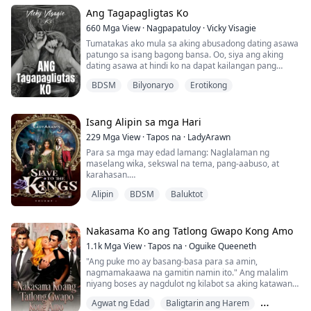
tumayo sa harap niya, para hindi niya mapansin kung
gaano niya ako naaapektuhan. "Halos hindi mo ako
Ang Tagapagligtas Ko
kilala. Paano ka nakakasiguro sa gusto ko?"
660
Mga View
·
Nagpapatuloy
·
Vicky Visagie
Tumatakas ako mula sa aking abusadong dating asawa
"Alam ko, Hana, dahil hindi ka...
patungo sa isang bagong bansa. Oo, siya ang aking
dating asawa at hindi ko na dapat kailangan pang
tumakas mula sa kanya, pero hindi niya ako
BDSM
Bilyonaryo
Erotikong
tinatantanan. Sinisimulan ko ang aking bagong buhay
sa New York City bilang isang barista sa isang coffee
shop sa Upper East Side at nakikitira sa mga kaibigan
ng aking kapatid. Isang aksidenteng pagkikita s...
Isang Alipin sa mga Hari
229
Mga View
·
Tapos na
·
LadyArawn
Para sa mga may edad lamang: Naglalaman ng
maselang wika, sekswal na tema, pang-aabuso, at
karahasan.
Alipin
BDSM
Baluktot
Wala na siyang pangalan, matagal na niyang
nakalimutan kung ano ang ibig sabihin ng pangalan,
kung ano ang ibig sabihin ng makapili, kung ano ang
ibig sabihin ng makapaghangad, nakalimutan na niya
Nakasama Ko ang Tatlong Gwapo Kong Amo
kung ano ang ibig sabihin ng maging tao.
1.1k
Mga View
·
Tapos na
·
Oguike Queeneth
Isa na lang siyang alipin sa isang grupo na...
"Ang puke mo ay basang-basa para sa amin,
nagmamakaawa na gamitin namin ito." Ang malalim
niyang boses ay nagdulot ng kilabot sa aking katawan.
Agwat ng Edad
Baligtarin ang Harem
"Gusto mo ba 'yan, mahal? Gusto mo bang ibigay