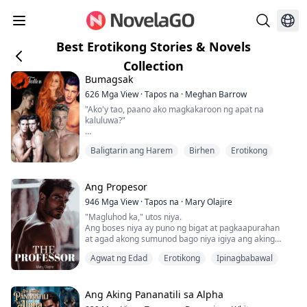
Best Erotikong Stories & Novels
Collection
Bumagsak
626
Mga View
·
Tapos na
·
Meghan Barrow
"Ako'y tao, paano ako magkakaroon ng apat na
kaluluwa?"
Sumilip ako sa pagitan ng aking mga daliri at nakita ko
Baligtarin ang Harem
Birhen
Erotikong
ang apat na malalaking at magagandang lobo na
nakatitig sa akin. Ang isa ay may kumikislap na pulang
mga mata na malamang si Colton, ang isa ay dilaw na
malamang si Joel, at ang dalawa ay may kumikislap na
Ang Propesor
asul na mga mata na malamang ang kambal. "Diyos
946
Mga View
·
Tapos na
·
Mary Olajire
ko... ito'y kamangha-mangha!"
"Magluhod ka," utos niya.
Ang boses niya ay puno ng bigat at pagkaapurahan
Si...
at agad akong sumunod bago niya igiya ang aking
balakang.
Agwat ng Edad
Erotikong
Ipinagbabawal
Nagtagpo ang aming mga katawan sa isang mabagsik
at galit na ritmo.
Lalo akong nabasa at uminit habang pinakikinggan ang
tunog ng aming pagtatalik.
Ang Aking Pananatili sa Alpha
"Putang ina, ang sarap ng puke mo."