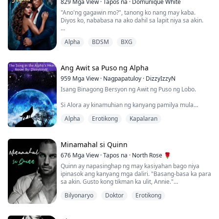
829
Mga View
·
Tapos na
·
Domunique White
"Ano'ng gagawin mo?", tanong ko nang may kaba.
Diyos ko, nababasa na ako dahil sa lapit niya sa akin.
Matapos ang isang mainit na one-night stand kasama
ang...
Ngumisi siya at sinabing, "dilaan kita mula ulo
Alpha
BDSM
BXG
hanggang paa."
Bago pa ako makasagot, binuhat niya ako at inilagay sa
counter, pumuwesto sa pagitan ng mga hita ko at
Ang Awit sa Puso ng Alpha
nagsimulang humalik at dumila sa akin.
959
Mga View
·
Nagpapatuloy
·
DizzyIzzyN
Isang Binagong Bersyon ng Awit ng Puso ng Lobo.
Nang marating ng dila niya ang leeg ko, nanginig ako.
Lalo akong nabasa.
Si Alora ay kinamuhian ng kanyang pamilya mula
pagkasilang. Ang paboritong libangan ng kanyang
Umiinit na ang k...
Alpha
Erotikong
Kapalaran
pamilya ay ang pahirapan siya.
Pagkatapos niyang maglabing-walo, siya ay
tinanggihan ng kanyang kapareha, na lumalabas na
Minamahal si Quinn
kasintahan ng kanyang nakatatandang kapatid na
676
Mga View
·
Tapos na
·
North Rose 🌹
babae.
Quinn ay napasinghap ng may kasiyahan bago niya
ipinasok ang kanyang mga daliri. "Basang-basa ka para
Sa pagbasag ng mga tanikala na nagbibigkis sa
sa akin. Gusto kong tikman ka ulit, Annie."
kanyang mga kapangyarihan,...
Bilyonaryo
Doktor
Erotikong
Bago ko pa man maunawaan ang kanyang balak gawin,
lumuhod na si Quinn, isinabit ang aking mga binti sa
kanyang mga balikat, at saka ikinabit ang kanyang bibig