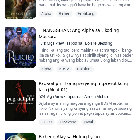
nang mabilis hangga't kaya ko bago mawala ang aking
determinasyon. Isang matinding sakit ang dumaloy sa
Alpha
Birhen
Erotikong
aking dibdib habang sinasabi ko ito at mahigpit kong
hinawakan ang aking damit, huminga ng malalim.
Nanlaki ang mga mata ni Gideon at nagningning sa
galit. Ang lalaking nasa harapang upuan ay...
TINANGGIHAN: Ang Alpha sa Likod ng
Maskara
1.1k
Mga View
·
Tapos na
·
Bolare Blessing
"Hindi ka lang tao, pero mahina ka at marupok, ibang-
iba sa uri ko." Sigaw niya at pinilit siyang idiin sa pader
habang ang kanyang lobo ay umaalulong laban dito,
ngunit binalewala niya ito at tumitig ng diretso sa
Alpha
BDSM
Baluktot
kanyang mga mata na puno ng takot at sakit.
"Hindi kita kailanman tatanggapin bilang kapareha,
hindi dahil tao ka, kundi dahil hindi ka talaga ang tipo
Pag-aalipin: Isang serye ng mga erotikong
ko, at mahal ko ang iba at gagawi...
laro (Aklat 01)
524
Mga View
·
Tapos na
·
Aimen Mohsin
Si Julia ay mahilig magbasa ng mga BDSM erotic na
libro. Nahuli siya ng kanyang asawa na nagbabasa ng
isa sa mga librong iyon at pagkatapos ay sinubukan
nilang maglaro ng mga sex games kung saan si Julia ay
BDSM
Erotikong
Kasal
nagiging alipin at gustong-gusto niya ang paglalaro ng
mga love games na ito kasama ang kanyang asawa.
Ngunit maaapektuhan kaya ng mga larong ito ang
Birheng Alay sa Huling Lycan
kanilang pagsasama? Alamin natin sa pamamag...