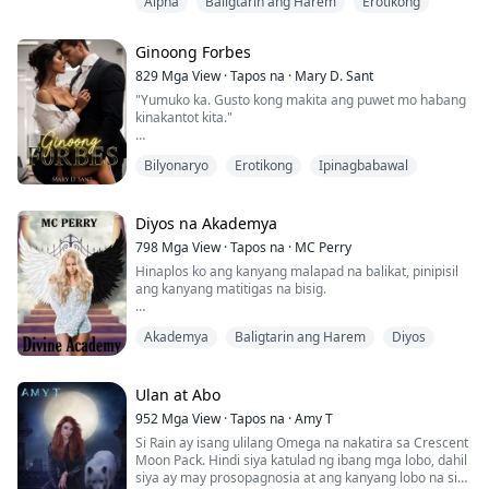
Alpha
Baligtarin ang Harem
Erotikong
at wala akong duda na sila ang mga step-brothers ko.
Kamukha nila ang kanilang ama.
Napasinghap ako, nanginig sa takot habang naalala ko
Ginoong Forbes
kung saan ko sila nakilala. Sina Quinn, Jack, at John, ang
triplets ...
829
Mga View
·
Tapos na
·
Mary D. Sant
"Yumuko ka. Gusto kong makita ang puwet mo habang
kinakantot kita."
Diyos ko! Habang ang mga salita niya ay nagpasiklab
Bilyonaryo
Erotikong
Ipinagbabawal
sa akin, nagawa rin nitong inisin ako. Hanggang
ngayon, siya pa rin ang parehong gago, mayabang at
dominante, na laging gusto ang mga bagay ayon sa
gusto niya.
Diyos na Akademya
798
Mga View
·
Tapos na
·
MC Perry
"Bakit ko gagawin 'yan?" tanong ko, nararamdaman
Hinaplos ko ang kanyang malapad na balikat, pinipisil
kong nanghihina ang mga tuhod ko.
ang kanyang matitigas na bisig.
"Pasensya na kung napaisip kita na...
"Nagugustuhan mo ba ang nakikita mo, Prinsesa?"
Akademya
Baligtarin ang Harem
Diyos
tanong ni Aphelion, mayabang na ngiti sa kanyang
mukha.
"Tumahimik ka na lang at halikan mo ako," sagot ko
Ulan at Abo
habang iniaangat ang aking mga kamay mula sa
952
Mga View
·
Tapos na
·
Amy T
kanyang mga braso at isinuksok ito sa kanyang buhok,
Si Rain ay isang ulilang Omega na nakatira sa Crescent
hinihila siya pababa patungo sa akin.
Moon Pack. Hindi siya katulad ng ibang mga lobo, dahil
siya ay may prosopagnosia at ang kanyang lobo na si
ITO AY ISANG REVERSE...