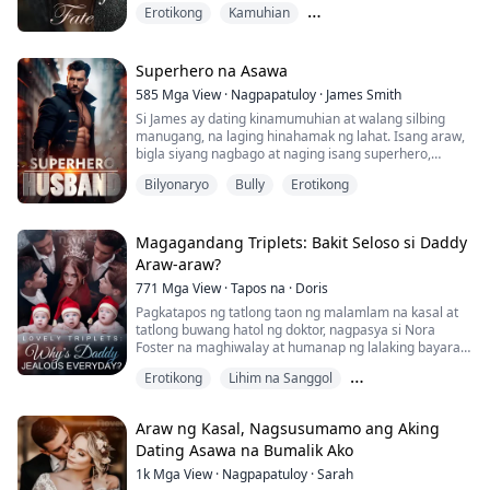
Erotikong
Kamuhian
sa isang lalaking nasa bingit ng kamatayan...
Malakas na Babae Lead
Superhero na Asawa
585
Mga View
·
Nagpapatuloy
·
James Smith
Si James ay dating kinamumuhian at walang silbing
manugang, na laging hinahamak ng lahat. Isang araw,
bigla siyang nagbago at naging isang superhero,
nagkaroon ng kapangyarihang kontrolin ang buhay at
Bilyonaryo
Bully
Erotikong
kamatayan...
Magagandang Triplets: Bakit Seloso si Daddy
Araw-araw?
771
Mga View
·
Tapos na
·
Doris
Pagkatapos ng tatlong taon ng malamlam na kasal at
tatlong buwang hatol ng doktor, nagpasya si Nora
Foster na maghiwalay at humanap ng lalaking bayaran
para samahan siya sa kanyang huling mga araw.
Erotikong
Lihim na Sanggol
Tatlong buwan ang lumipas, hinubad ng lalaking
Mahina na Batang Babae
bayaran ang kanyang maskara, at lumitaw ang
Araw ng Kasal, Nagsusumamo ang Aking
kamukhang-kamukha ni Isaac Porter, ang ex ni Nora.
Dating Asawa na Bumalik Ako
Ang kanilang magulong relasyon ay lampas sa mga
1k
Mga View
·
Nagpapatuloy
·
Sarah
salita. Si...