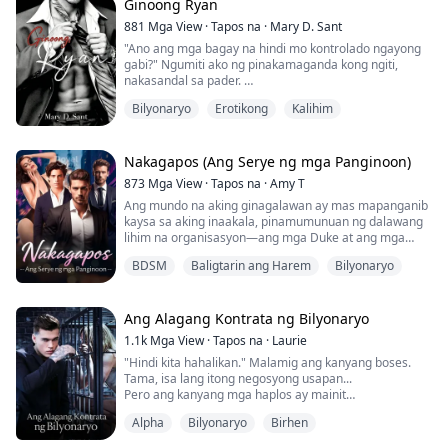
sa aking kaibuturan. Napadaing ako ng malakas
Ginoong Ryan
habang pinaglalaruan niya ang aking tinggil. Ipi...
881
Mga View
·
Tapos na
·
Mary D. Sant
"Ano ang mga bagay na hindi mo kontrolado ngayong
gabi?" Ngumiti ako ng pinakamaganda kong ngiti,
nakasandal sa pader.
Lumapit siya na may madilim at gutom na ekspresyon,
Bilyonaryo
Erotikong
Kalihim
sobrang lapit,
ang kanyang mga kamay ay umabot sa aking mukha, at
idiniin niya ang kanyang katawan sa akin.
Ang kanyang bibig ay sumakop sa akin nang sabik,
Nakagapos (Ang Serye ng mga Panginoon)
medyo bastos.
873
Mga View
·
Tapos na
·
Amy T
Ang kanyang dila ay nag-iwan sa akin ng walang
Ang mundo na aking ginagalawan ay mas mapanganib
hining...
kaysa sa aking inaakala, pinamumunuan ng dalawang
lihim na organisasyon—ang mga Duke at ang mga
Lord, na ako'y napasama—ngunit hindi kasing delikado
BDSM
Baligtarin ang Harem
Bilyonaryo
ng traydor na lalaking pinipilit ng aking ama, isang
Duke ng Veross City, na dapat kong pakasalan.
Tumakas ako bago pa niya maibaon ang kanyang mga
kuko sa akin. Napilitan akong humingi ng tulong sa
Ang Alagang Kontrata ng Bilyonaryo
dat...
1.1k
Mga View
·
Tapos na
·
Laurie
"Hindi kita hahalikan." Malamig ang kanyang boses.
Tama, isa lang itong negosyong usapan...
Pero ang kanyang mga haplos ay mainit
at...nakakatukso.
Alpha
Bilyonaryo
Birhen
"Birhen ka ba?" bigla siyang tumitig sa akin...