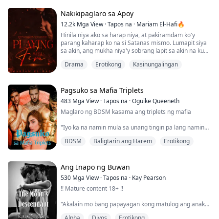
Si Emma Wells, isang estudyanteng kolehiyo na malapit
Nakikipaglaro sa Apoy
nang magtapos. Siya ay inabuso at pinahirapan ng
12.2k
Mga View
·
Tapos na
·
Mariam El-Hafi🔥
kanyang madrastang si Jane at ang kanyang stepsister
Hinila niya ako sa harap niya, at pakiramdam ko'y
na si Anna. Ang tanging pag-asa sa kanyang...
parang kaharap ko na si Satanas mismo. Lumapit siya
sa akin, ang mukha niya'y sobrang lapit sa akin na kung
gumalaw ako, magbabanggaan ang aming mga ulo.
Drama
Erotikong
Kasinungalingan
Napalunok ako habang tinititigan siya ng malalaki kong
mga mata, takot sa kung ano ang maaaring gawin niya.
“Mag-uusap tayo nang kaunti mamaya, okay?” Hindi
Pagsuko sa Mafia Triplets
ako makapagsalita, nakatitig lang ako ...
483
Mga View
·
Tapos na
·
Oguike Queeneth
Maglaro ng BDSM kasama ang triplets ng mafia
"Iyo ka na namin mula sa unang tingin pa lang namin
sa'yo."
BDSM
Baligtarin ang Harem
Erotikong
"Hindi ko alam kung gaano katagal bago mo ma-realize
na pag-aari ka namin." Sabi ng isa sa mga triplets,
sabay hila sa ulo ko pabalik para magtama ang aming
Ang Inapo ng Buwan
mga mata.
530
Mga View
·
Tapos na
·
Kay Pearson
!! Mature content 18+ !!
"Iyo ka namin para kantutin, iyo ka namin para
mahalin, iyo ka namin para ...
"Akalain mo bang papayagan kong matulog ang anak
ko kung kani-kanino lang," galit na sabi niya. Sinipa niya
Alpha
Diyos
Erotikong