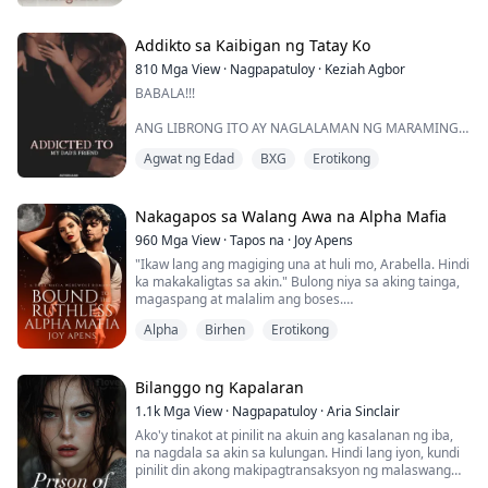
namin sa maliit mong puke ang hinahanap nito?"
Bilyonaryo
"O...oo, sir." Hiniling ko habang humihingal.
Addikto sa Kaibigan ng Tatay Ko
810
Mga View
·
Nagpapatuloy
·
Keziah Agbor
BABALA!!!
Ang sipag at tiyaga ni Joanna Clover sa unibersidad ay
nagbunga nang makakuha siya ng alo...
ANG LIBRONG ITO AY NAGLALAMAN NG MARAMING
EROTIKONG EKSENA, BREATHE PLAY, ROPE PLAY,
Agwat ng Edad
BXG
Erotikong
SOMNOPHILIA AT PRIMAL PLAY.
ITO AY RATED 18+ AT KAYA NAMAN, PUNO NG
MATURE NA NILALAMAN.
ANG LIBRONG ITO AY KOLEKSYON NG NAPAKA-
Nakagapos sa Walang Awa na Alpha Mafia
SMUTTY NA MGA AKLAT NA MAGPAPABASA SA IYO
960
Mga View
·
Tapos na
·
Joy Apens
NG PANTY AT MAGPAPAHANAP NG IYONG VIBRATOR.
"Ikaw lang ang magiging una at huli mo, Arabella. Hindi
MAG-ENJOY MGA GIRLIES, AT HUWAG KALIMUTANG
ka makakaligtas sa akin." Bulong niya sa aking tainga,
MAG-IWAN NG INYONG MGA KOMENTO.
magaspang at malalim ang boses.
**XoXo*...
Alpha
Birhen
Erotikong
Arabella
Alam mo, ang lipunan ng mga lobo ay may istruktura.
Ang malalakas ang namumuno, ang mahihina ang
Bilanggo ng Kapalaran
sumusunod. Kung wala ang patakarang ito, maghahari
1.1k
Mga View
·
Nagpapatuloy
·
Aria Sinclair
ang kaguluhan. Kaya nga ako ikakasal, para magkaisa
Ako'y tinakot at pinilit na akuin ang kasalanan ng iba,
ang pwersa ng aking pack at ng pack ng akin...
na nagdala sa akin sa kulungan. Hindi lang iyon, kundi
pinilit din akong makipagtransaksyon ng malaswang
sekswal. Kailangan kong ialay ang aking pagkabirhen