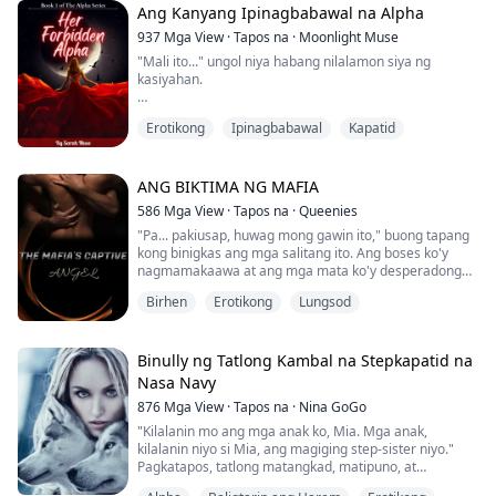
"Blake," ungol niya.
Ang Kanyang Ipinagbabawal na Alpha
Inilapag ko siya mula sa aking kandungan at inihiga sa
937
Mga View
·
Tapos na
·
Moonlight Muse
kama. Humiga siya doon, naka...
"Mali ito..." ungol niya habang nilalamon siya ng
kasiyahan.
"Gusto mo ako katulad ng pagkagusto ko sa'yo,
Erotikong
Ipinagbabawal
Kapatid
sumuko ka na sa mga pagnanasa mo, mahal, at
ipaparamdam ko sa'yo ang sobrang sarap na hindi mo
na gugustuhing mahawakan ka ng ibang lalaki," bulong
niya nang malalim, na nagpapabilis ng tibok ng
ANG BIKTIMA NG MAFIA
kanyang puso.
586
Mga View
·
Tapos na
·
Queenies
"Pa... pakiusap, huwag mong gawin ito," buong tapang
Iyon ang kinatatakutan niya, na kapag natapos na siya
kong binigkas ang mga salitang ito. Ang boses ko'y
sa kanya, iiwanan siyang was...
nagmamakaawa at ang mga mata ko'y desperadong
makatingin sa kanya. "Hindi ko na kayang maghintay.
Birhen
Erotikong
Lungsod
Hindi mo alam kung gaano kita kagusto, kahit ang mga
luha mo'y nagpapainit sa akin." Lumapit ang mukha
niya sa akin. Ramdam ko ang mainit niyang hininga sa
aking mukha, ang mga salita niya'y nagpada...
Binully ng Tatlong Kambal na Stepkapatid na
Nasa Navy
876
Mga View
·
Tapos na
·
Nina GoGo
"Kilalanin mo ang mga anak ko, Mia. Mga anak,
kilalanin niyo si Mia, ang magiging step-sister niyo."
Pagkatapos, tatlong matangkad, matipuno, at
maskuladong mga lalaki ang sumama sa amin sa mesa