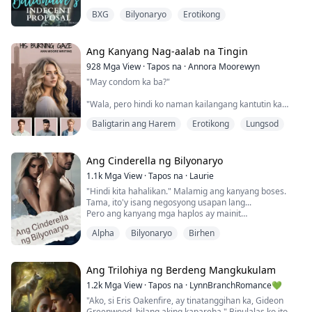
bagay na iyon." Gusto niyang bigyan ko siya ng anak!
BXG
Bilyonaryo
Erotikong
"Kapalit nito, ibibigay ko sa'yo ang lahat ng maaari
mong hilingin."
Ang Kanyang Nag-aalab na Tingin
Ulila at walang matatawag na tahanan, ang tanging
928
Mga View
·
Tapos na
·
Annora Moorewyn
pag-asa ni Willow para sa kaligayahan ay ang
"May condom ka ba?"
makapag-aral sa ...
"Wala, pero hindi ko naman kailangang kantutin ka
para mapasaya ka."
Baligtarin ang Harem
Erotikong
Lungsod
Nakasandal ang likod ko sa dibdib niya, isang braso
niya ang nakayakap sa baywang ko habang
minamasahe ang dibdib ko, at ang isa pang braso ay
Ang Cinderella ng Bilyonaryo
umaabot sa leeg ko.
1.1k
Mga View
·
Tapos na
·
Laurie
"Hindi kita hahalikan." Malamig ang kanyang boses.
"Subukan mong huwag gumawa ng ingay," bulong niya
Tama, ito'y isang negosyong usapan lang...
habang ipinasok ang kamay niya sa ilalim ng garter ng
Pero ang kanyang mga haplos ay mainit
leggings ko.
at...nakakatukso.
Alpha
Bilyonaryo
Birhen
"Birhen ka ba?" bigla siyang tumitig sa akin...
Si Leah ay isang 25-taong g...
Si Emma Wells, isang estudyanteng kolehiyo na malapit
Ang Trilohiya ng Berdeng Mangkukulam
nang magtapos. Siya'y inabuso at pinahirapan ng
1.2k
Mga View
·
Tapos na
·
LynnBranchRomance💚
kanyang madrastang si Jane at ang kanyang stepsister
"Ako, si Eris Oakenfire, ay tinatanggihan ka, Gideon
na si Anna. Ang tanging pag-asa sa kanyan...
Greenwood, bilang aking kapareha." Binulalas ko ito