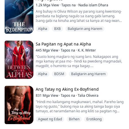
kanyang kapa...
1.2k
Mga View
·
Tapos na
·
Nadia islam Dhara
Ang buhay ni Olivia Wilson ay parang isang kwentong-
pambata na biglang nagulo sa isang gabi lamang.
Isang gabi na kinuha ang lahat sa kanya at nag-iwan
lamang ng isang tatak, "Anak ng Taksil". Isang tatak na
Alpha
BXB
Baligtarin ang Harem
determinado siyang alisin.
Si Olivia Wilson ay namuhay ng perpektong buhay
hanggang sa edad na 12. Ang kanyang buhay ay puno
Sa Pagitan ng Apat na Alpha
ng kaligayahan at ang mga taong nagpapasaya sa
445
Mga View
·
Tapos na
·
K. K. Winter
kanya ay ang mga An...
"Gusto kong maglaro ng isang laro. Nakagapos ang
mga kamay at paa mo - hindi ka pwedeng magmadali,
magpilit, o huminto sa mga bagay.
Alpha
BDSM
Baligtarin ang Harem
Ngayon. Pumikit ka.” Utos ng Alpha. Nanginig si Seth sa
kanyang mga salita.
Sandaling tumahimik ang silid.
Ang Tatay ng Aking Ex-Boyfriend
Ang tanging naririnig ni Seth ay ang mabilis na
831
Mga View
·
Tapos na
·
Talia Oliveira
paghinga niya.
"Hindi mo kailangang magkunwari, mahal. Pareho lang
Pakiramdam niya ay excited pa rin siya ngunit
tayo ng gusto," bulong niya sa aking tainga bago siya
natatakot.
tumayo, at naramdaman ko ang kiliti sa pagitan ng
aking mga hita.
"Luciano, please," ungol niya,
Agwat ng Edad
Birhen
Erotikong
"Ang lakas ng loob mo, Kauer." Sinundan ko siya at
"Oo, ...