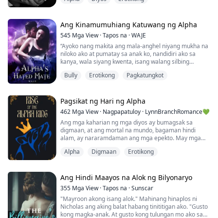
ako sa tadyang, dahilan para mapalipad ako pabalik sa
sahig.
"Hindi ko ginawa," ubo ko, habol ang hininga.
Pakiramdam ko'y parang bumagsak ang dibdib ko.
Ang Kinamumuhiang Katuwang ng Alpha
Akala ko'y masusuka na ako nang hawakan ni Hank
545
Mga View
·
Tapos na
·
WAJE
ang buhok ko at itinaas ang ulo ko. CRACK. Parang
“Ayoko nang makita ang mala-anghel niyang mukha na
sumabog ang ma...
niloko ako at pumatay sa anak ko, nandidiri ako sa
kanya, wala siyang kwenta, isang walang silbing
sinungaling. Napakabait ko sa kanya at ganito niya ako
Bully
Erotikong
Pagkatungkot
ginantihan? Putang ina, mahal na mahal ko siya, binago
ko ang sarili ko para sa kanya. Tiniis ko ang lahat ng
nakakainis at nakakahiya niyang ugali pero alam mo,
ibalik mo na lang siya kay Ryan...
Pagsikat ng Hari ng Alpha
462
Mga View
·
Nagpapatuloy
·
LynnBranchRomance💚
Ang mga kaharian ng mga diyos ay bumagsak sa
digmaan, at ang mortal na mundo, bagaman hindi
alam, ay nararamdaman ang mga epekto. May mga
bulong ng isang salot na nagiging halimaw ang mga
Alpha
Digmaan
Erotikong
tao na kumakalat sa bawat sulok ng mundo, ngunit
walang makapipigil sa sakit.
Ang Gold Moon Pack ay namuhay sa kaguluhan noon,
Ang Hindi Maayos na Alok ng Bilyonaryo
ngunit ang matagal nang iginagalang na alpha ay
355
Mga View
·
Tapos na
·
Sunscar
kakapasa lamang ng pamumuno sa kanya...
"Mayroon akong isang alok." Mahinang hinaplos ni
Nicholas ang aking balat habang tinititigan ako. "Gusto
kong magka-anak. At gusto kong tulungan mo ako sa