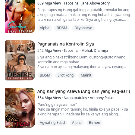
889
Mga View
·
Tapos na
·
Jane Above Story
Pagkatapos ng isang gabing pagtatalik, iminulat ko ang
aking mga mata at nakita ang isang hubad na gwapong
lalaki na nakahiga sa tabi ko. Siya ang huling Lycan.
Alpha
BDSM
Bilyonaryo
Ayon sa mga tsismis, ang huling Lycan ay nababaliw
tuwing kabilugan ng buwan. Matatame lang siya sa
pamamagitan ng pakikipagtalik sa isang birheng lobo.
Pagnanais na Kontrolin Siya
Bawat grupo ay nagpapadala ng mga birhen bilang
542
Mga View
·
Tapos na
·
Mehak Dhamija
alay sa huling Lycan, at ako ang nap...
Siya ang pinakastriktong Dom, gustong-gusto niyang
kontrolin ang mga babae.
Siya naman ay isang malayang ibon at ayaw niyang
makontrol ng kahit sino.
BDSM
Erotikong
Mainit
Mahilig siya sa BDSM na bagay na kinamumuhian
naman ng babae ng buong puso.
Ang Kaniyang Asawa (Ang Kaniyang Pag-aari)
Naghahanap siya ng isang mapanghamong submissive
554
Mga View
·
Nagpapatuloy
·
Anthony Paius
at siya ang perpektong tugma, ngunit ang babaeng ito
"Ano'ng ginagawa mo?"
ay hindi handang tanggapin ang kanyang alok dahil
"Ano sa tingin mo?" tanong ko, hinila ko siya pabalik sa
namuhay siya nang wa...
aking harapan. Pinadama ko sa kanya ang aking
matigas na ari sa pamamagitan ng kanyang pantulog.
Agwat ng Edad
Alpha
Birhen
"Nakikita mo ba kung ano ang ginawa mo sa akin?
Sobrang tigas ko para sa'yo. Kailangan kong mapasok
ka. Kantutin kita."