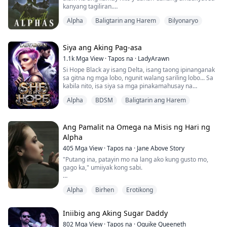
kanyang tagiliran.
"Kailangan kita, kailangan ko ang iyong buhol..." Ang
Alpha
Baligtarin ang Harem
Bilyonaryo
kanyang kamay ay magaspang, malaki, at kung paano
ito dumadampi sa kanyang balat ay nagdudulot ng
matinding pagnanasa sa omega.
"Walang ibang humawak sa'yo ng ganito, omega?
Siya ang Aking Pag-asa
Napakasensitibo mo."
1.1k
Mga View
·
Tapos na
·
LadyArawn
"Hindi, sinubukan nila...pero hi...
Si Hope Black ay isang Delta, isang taong ipinanganak
sa gitna ng mga lobo, ngunit walang sariling lobo... Sa
kabila nito, isa siya sa mga pinakamahusay na
mandirigma, palaging nasa unahan ng pagsasanay.
Alpha
BDSM
Baligtarin ang Harem
Sa pagkakataong makapagsanay sa dakilang kastilyo
ng Lycan, nagpatala si Hope sa pag-asang higit pang
mapahusay ang kanyang mga kasanayan sa
pakikipaglaban, hindi lang niya inaasahan na
Ang Pamalit na Omega na Misis ng Hari ng
makikilala...
Alpha
405
Mga View
·
Tapos na
·
Jane Above Story
"Putang ina, patayin mo na lang ako kung gusto mo,
gago ka," umiiyak kong sabi.
Pakiramdam ko'y talunan ako habang nakahiga sa
Alpha
Birhen
Erotikong
ilalim ng matigas na katawan ng Alpha King. Mabigat
siyang nakadagan sa akin. Ang mga luha ko'y
dumadaloy sa aking mukha at tinitigan niya ako ng may
Iniibig ang Aking Sugar Daddy
kuryosidad. Matagal siyang tumigil, hingal at
nanginginig.
802
Mga View
·
Tapos na
·
Oguike Queeneth