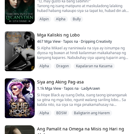
''O, may gusto ka bang sabihin?''
Tanong ng isang matipuno at maskuladong lalaking
hubad habang nakaupo siya sa tapat ko, hubad din ako
at kalahating nakalubog sa malaking batya ng tubig.
Alipin
Alpha
Bully
''Huwag kang mag-alala, hindi kita kakagatin, baby...''
Sabi niya habang lumalapit siya sa akin, hinila ako
papunta sa kanyang kandungan at inilagay ako sa
kanyang hita.
Mga Kaliskis ng Lobo
''A-anong ibig sabihin nito, Ginoo?'' Sa w...
467
Mga View
·
Tapos na
·
Dripping Creativity
Si Alpha Mikael ay naniniwala na siya ay isinumpa ng
diyosa ng buwan at hindi kailanman makakahanap ng
kanyang kapares. Nabubuhay siya upang tuparin ang
pangako na ginawa niya sa isang hindi niya
Alpha
Dragon
Kapalaran na Kasama
naprotektahan, upang masiguro na siya ay magiging
mabuting alpha.
Nang ang kanyang kaibigang mula pagkabata, si Alpha
Siya ang Aking Pag-asa
Graham, ay humiling na payagan niyang manatili ang
1.1k
Mga View
·
Tapos na
·
LadyArawn
isang ahente sa kanyang pangkat, p...
Si Hope Black ay isang Delta, isang taong ipinanganak
sa gitna ng mga lobo, ngunit walang sariling lobo... Sa
kabila nito, isa siya sa mga pinakamahusay na
mandirigma, palaging nasa unahan ng pagsasanay.
Alpha
BDSM
Baligtarin ang Harem
Sa pagkakataong makapagsanay sa dakilang kastilyo
ng Lycan, nagpatala si Hope sa pag-asang higit pang
mapahusay ang kanyang mga kasanayan sa
pakikipaglaban, hindi lang niya inaasahan na
Ang Pamalit na Omega na Misis ng Hari ng
makikilala...