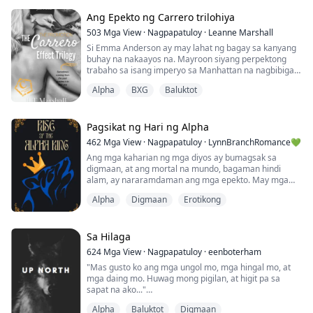
walang awang bagyong may kulog. Ang lalaking aking
pinapangarap. Nahuli niya akong hindi handa at ako'y
Ang Epekto ng Carrero trilohiya
nasa ilalim ng kanyang mahika na nagmumula sa
503
Mga View
·
Nagpapatuloy
·
Leanne Marshall
kanyang mga matang parang karagatan. Isang m...
Si Emma Anderson ay may lahat ng bagay sa kanyang
buhay na nakaayos na. Mayroon siyang perpektong
trabaho sa isang imperyo sa Manhattan na nagbibigay-
daan sa kanya na mamuhay ng tahimik at
Alpha
BXG
Baluktot
organisadong buhay. Isang pangangailangan para sa
kanya, matapos ang isang kabataan na puno ng
masasamang alaala, pang-aabuso, at isang ina na
walang silbi. Ngunit, kasama nito ay may isang
Pagsikat ng Hari ng Alpha
problema, isang bagay...
462
Mga View
·
Nagpapatuloy
·
LynnBranchRomance💚
Ang mga kaharian ng mga diyos ay bumagsak sa
digmaan, at ang mortal na mundo, bagaman hindi
alam, ay nararamdaman ang mga epekto. May mga
bulong ng isang salot na nagiging halimaw ang mga
Alpha
Digmaan
Erotikong
tao na kumakalat sa bawat sulok ng mundo, ngunit
walang makapipigil sa sakit.
Ang Gold Moon Pack ay namuhay sa kaguluhan noon,
Sa Hilaga
ngunit ang matagal nang iginagalang na alpha ay
624
Mga View
·
Nagpapatuloy
·
eenboterham
kakapasa lamang ng pamumuno sa kanya...
"Mas gusto ko ang mga ungol mo, mga hingal mo, at
mga daing mo. Huwag mong pigilan, at higit pa sa
sapat na ako..."
Alpha
Baluktot
Digmaan
Ang mga kamay ko ay gumalaw mula sa kanyang