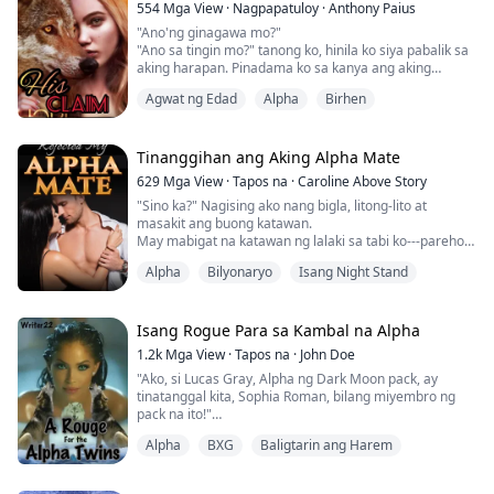
Bawat grupo ay nagpapadala ng mga birhen bilang
554
Mga View
·
Nagpapatuloy
·
Anthony Paius
alay sa huling Lycan, at ako ang nap...
"Ano'ng ginagawa mo?"
"Ano sa tingin mo?" tanong ko, hinila ko siya pabalik sa
aking harapan. Pinadama ko sa kanya ang aking
matigas na ari sa pamamagitan ng kanyang pantulog.
Agwat ng Edad
Alpha
Birhen
"Nakikita mo ba kung ano ang ginawa mo sa akin?
Sobrang tigas ko para sa'yo. Kailangan kong mapasok
ka. Kantutin kita."
"Blake," ungol niya.
Tinanggihan ang Aking Alpha Mate
Inilapag ko siya mula sa aking kandungan at inihiga sa
629
Mga View
·
Tapos na
·
Caroline Above Story
kama. Humiga siya doon, naka...
"Sino ka?" Nagising ako nang bigla, litong-lito at
masakit ang buong katawan.
May mabigat na katawan ng lalaki sa tabi ko---pareho
kaming hubad maliban sa kumot na nakatakip sa
Alpha
Bilyonaryo
Isang Night Stand
aming mga katawan.
Namula ako sa kahihiyan. Sinubukan kong alalahanin
ang mga nangyari kagabi habang pilit kong ibinalot ang
Isang Rogue Para sa Kambal na Alpha
kumot sa aking katawan. Tumigil ako nang mapagtanto
1.2k
Mga View
·
Tapos na
·
John Doe
kong iiwan kong hubad ang aking kasama sa ka...
"Ako, si Lucas Gray, Alpha ng Dark Moon pack, ay
tinatanggal kita, Sophia Roman, bilang miyembro ng
pack na ito!"
Alpha
BXG
Baligtarin ang Harem
Tinanggal si Sophia ng kanyang pack dahil sa pag-shift
niya ng apat na taon na mas huli kaysa sa inaasahan.