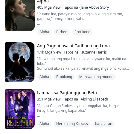
Alpha
405
Mga View
·
Tapos na
·
Jane Above Story
"Putang ina, patayin mo na lang ako kung gusto mo,
gago ka," umiiyak kong sabi.
Pakiramdam ko'y talunan ako habang nakahiga sa
Alpha
Birhen
Erotikong
ilalim ng matigas na katawan ng Alpha King. Mabigat
siyang nakadagan sa akin. Ang mga luha ko'y
dumadaloy sa aking mukha at tinitigan niya ako ng may
Ang Pagnanasa at Tadhana ng Luna
kuryosidad. Matagal siyang tumigil, hingal at
nanginginig.
1.1k
Mga View
·
Tapos na
·
suzanne Harris
"Ikawit mo ang mga binti mo sa baywang ko, maliit na
Ilang sandali lang ang nakalipas, pinupunit niya ang
lobo."
aking cus...
Sumunod ako sa kanya at ikinawit ang mga binti ko sa
kanya.
Alpha
Erotikong
Mahiwagang mundo
Ngayon, hindi lang ang dibdib ko ang nakadikit sa
kanya. Pati ang pinakapuso ko ay nakadiin sa kanya.
"Sabihin mo ang pangalan ko, maliit na lobo,"
Ibinulong niya sa tenga ko habang dahan-dahang
Lampas sa Pagtanggi ng Beta
bumababa ang kanyang bibig mula sa leeg ko papunta
351
Mga View
·
Tapos na
·
Aisling Elizabeth
sa collarbone at pababa sa dibdib ...
"Ako, si Colton Stokes, ay tinatanggihan ka, Harper
Kirby, bilang aking kapareha."
Nang ang itinakdang kapareha ni Harper, at magiging
Alpha
Heroina ng Kickass
Kapalaran
beta ng kanyang grupo, ay malupit na tinanggihan siya
sa kanyang ika-18 kaarawan, bago biglang magbago