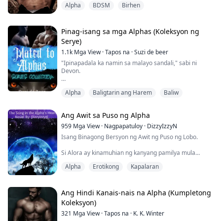
Alpha
BDSM
Birhen
"Paano ka nakalabas?" Ang daliri niya'y humaplos sa
mukha ko.
"Akala mo ba makakatakas ka, mate?" Si Xavier ay
kumikilos nang hindi makatuwiran, kumikilos sa
Pinag-isang sa mga Alphas (Koleksyon ng
paraang mahirap hulaan at mas mahirap depensahan.
Serye)
1.1k
Mga View
·
Tapos na
·
Suzi de beer
Sa ibabaw ng lahat, ang mating bond ay bumalik nang
buong laka...
"Ipinapadala ka namin sa malayo sandali," sabi ni
Devon.
Parang may tumusok sa puso ko. Ayaw na nila akong
Alpha
Baligtarin ang Harem
Baliw
nandito.
Ito ba ang paraan niya para sabihing ayaw niya sa
Ang Awit sa Puso ng Alpha
baby? Natatakot ba siyang sabihin ito sa harap ko?
959
Mga View
·
Nagpapatuloy
·
DizzyIzzyN
Nanigas ako nang lumapit si David sa likod ko at
Isang Binagong Bersyon ng Awit ng Puso ng Lobo.
niyakap ako sa baywang.
Si Alora ay kinamuhian ng kanyang pamilya mula
"Ayaw namin, pero wala kaming ibang pagpipilian
pagkasilang. Ang paboritong libangan ng kanyang
ngayon," malumanay na sabi ni David.
Alpha
Erotikong
Kapalaran
pamilya ay ang pahirapan siya.
"Maaari akong manati...
Pagkatapos niyang maglabing-walo, siya ay
tinanggihan ng kanyang kapareha, na lumalabas na
Ang Hindi Kanais-nais na Alpha (Kumpletong
kasintahan ng kanyang nakatatandang kapatid na
Koleksyon)
babae.
321
Mga View
·
Tapos na
·
K. K. Winter