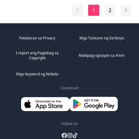
ang isip, kailangan niyang magdesisyon kung handa ba
siyang isugal ang kanyang lobo upang tanggapin ang
1
2
pagtanggi at tuluyang putulin ang kanilang tadhana.
Tangi...
Patakaran sa Privacy
Mga Tuntunin ng Serbisyo
I-report ang Paglabag sa
Makipag-ugnayan sa Amin
Copyright
Mga Keyword ng Nobela
Download
Follow Us