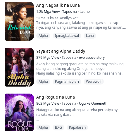
sakit.
Ang Nagbalik na Luna
Nakatitig siya sa akin, at kitang-kita ko ang sakit sa
1.2k
Mga View
·
Tapos na
·
Laurie
kanyang mga mata, pero ayaw niyang ipakita ito.
"Umalis ka sa kastilyo ko!"
Karamihan sa mga lobo ay napapaluhod sa sakit. Gusto
Tinitigan ni Laura ang lalaking sumisigaw sa harap
kong lumuhod at kalmutin ang ak...
niya, ang kanyang asawa at ang prinsipe ng kaharian.
Ginawa niya ang lahat para maging mabuting luna,
Alpha
Ipinagbabawal
Luna
pero iniwan pa rin siya ng prinsipe. Dahil hindi siya ang
kanyang kapareha.
Hanggang sa pinatay si Laura, hindi niya alam kung
nasaan ang kanyang kapareha... Naawa ang Diyosa ng
Yaya at ang Alpha Daddy
Buwan sa kanya at binigyan siya ng pangal...
879
Mga View
·
Tapos na
·
eve above story
Ako'y isang bagong graduate na tao na may malaking
utang, at niloko ng aking Omega na nobyo.
Nang nalasing ako sa isang bar, hindi ko inasahan na
magkakaroon ako ng pinakamagandang sex sa buhay
Alpha
Pagmamay-ari
Werewolf
ko.
At kinabukasan, hindi ko rin inasahan na magigising
ako at matutuklasan na ang aking ONS hookup ay ang
Alpha billionaire BOSS ng aking nobyo….
Ang Rogue na Luna
Paano kaya magtatapos ang lahat matapos kong
863
Mga View
·
Tapos na
·
Oguike Queeneth
aksidenteng ma...
Natagpuan ko na ang aking kapareha pero siya ay
nakatakda nang ikasal.
Si Elena Michael ay naging isang ligaw mula nang ang
Alpha
BXG
Kapalaran
kanyang mga magulang ay inatake at pinatay ng Alpha