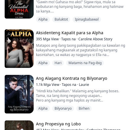
Sa pagbasag ng mga tanikala na nagbibigkis sa
"Gawin mo! Gahasa mo ako!" Sigaw niya, mula sa
kanyang mga kapangyarihan,...
kaibuturan ng kanyang baga, hinahamon ang halimaw
sa kanya.
Alpha
Baluktot
Ipinagbabawal
Tumawa siya, totoo, malakas.
"Wala kang ideya kung ano ang ginagawa mo sa akin,
di ba, kuting?" tanong niya, habang inaabot ang
Aksidenteng Kapalit para sa Alpha
kanyang sinturon.
395
Mga View
·
Tapos na
·
Caroline Above Story
"Yung maliit na kagat sa labi mo, na ginagawa mo
Matapos ang ilang taong pakikipaglaban sa kawalan ng
tuwing tinitingnan mo ako- nakakaloka.
kakayahang magkaanak at pagtataksil ng kanyang
kasintahan, sa wakas ay nagpasya si Ella na
Yung panginginig ng katawan mo, nung pinalo kita-
magkaanak nang mag-isa.
sobr...
Alpha
Hari
Matamis na Pag-ibig
Ngunit nagkagulo ang lahat nang siya'y ma-inseminate
gamit ang tamod ng nakakatakot na bilyonaryong si
Dominic Sinclair.
Biglang nagulo ang kanyang buhay nang lumabas ang
Ang Alagang Kontrata ng Bilyonaryo
pagkakamali -- lalo na't si Sinclair ay hindi basta-
1.1k
Mga View
·
Tapos na
·
Laurie
bastang...
"Hindi kita hahalikan." Malamig ang kanyang boses.
Tama, isa lang itong negosyong usapan...
Pero ang kanyang mga haplos ay mainit
at...nakakatukso.
Alpha
Bilyonaryo
Birhen
"Birhen ka ba?" bigla siyang tumitig sa akin...
Si Emma Wells, isang estudyanteng kolehiyo na malapit
Ang Propesiya ng Lobo
nang magtapos. Siya ay inabuso at pinahirapan ng