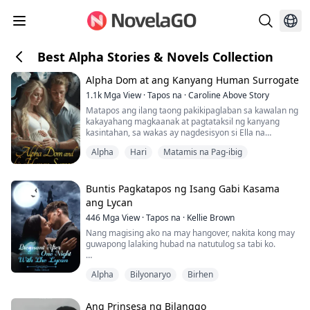
Best Alpha Stories & Novels Collection
Alpha Dom at ang Kanyang Human Surrogate
1.1k
Mga View
·
Tapos na
·
Caroline Above Story
Matapos ang ilang taong pakikipaglaban sa kawalan ng
kakayahang magkaanak at pagtataksil ng kanyang
kasintahan, sa wakas ay nagdesisyon si Ella na
magkaanak nang mag-isa.
Alpha
Hari
Matamis na Pag-ibig
Ngunit nagkagulo ang lahat nang siya'y ma-inseminate
gamit ang tamod ng nakakatakot na bilyonaryong si
Dominic Sinclair.
Biglang nagulo ang kanyang buhay nang lumabas ang
Buntis Pagkatapos ng Isang Gabi Kasama
pagkakamali -- lalo na't si Sinclair ay hindi basta-bast...
ang Lycan
446
Mga View
·
Tapos na
·
Kellie Brown
Nang magising ako na may hangover, nakita kong may
guwapong lalaking hubad na natutulog sa tabi ko.
Ako si Tanya, anak ng isang surrogate, isang omega na
Alpha
Bilyonaryo
Birhen
walang lobo at walang amoy.
Sa aking ika-18 kaarawan, nang balak kong ibigay ang
aking pagkabirhen sa aking nobyo, nahuli ko siyang
Ang Prinsesa ng Bilanggo