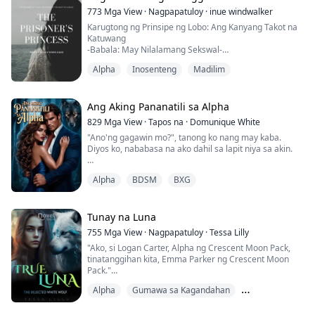
natutulog kasama ang aking kapatid.
Pumunta ako sa bar para magpakalasing, at
773
Mga View
·
Nagpapatuloy
·
inue windwalker
aksidenteng nagkaroon ng one-nig...
Karugtong ng Prinsipe ng Lobo: Ang Kanyang Takot na
Katuwang
-Babala: May Nilalamang Sekswal-
Si Isabelle ang panganay na anak ni Prinsipe Kaiden.
Alpha
Inosenteng
Madilim
Ang pangarap niya ay sundan ang yapak ng kanyang
ama. Ngunit hindi niya kayang makipagsabayan sa
kanyang mga kapatid. Mas lalo pang lumala ang
sitwasyon dahil hindi niya matagpuan ang kanyang
Ang Aking Pananatili sa Alpha
kaluluwa. Parang lahat ng bagay ay nagtutulak sa
829
Mga View
·
Tapos na
·
Domunique White
kanya na gaw...
"Ano'ng gagawin mo?", tanong ko nang may kaba.
Diyos ko, nababasa na ako dahil sa lapit niya sa akin.
Ngumisi siya at sinabing, "dilaan kita mula ulo
Alpha
BDSM
BXG
hanggang paa."
Bago pa ako makasagot, binuhat niya ako at inilagay sa
counter, pumuwesto sa pagitan ng mga hita ko at
Tunay na Luna
nagsimulang humalik at dumila sa akin.
755
Mga View
·
Nagpapatuloy
·
Tessa Lilly
"Ako, si Logan Carter, Alpha ng Crescent Moon Pack,
Nang marating ng dila niya ang leeg ko, nanginig ako.
tinatanggihan kita, Emma Parker ng Crescent Moon
Lalo akong nabasa.
Pack."
Umiinit na ang k...
Alpha
Gumawa sa Kagandahan
Ramdam ko ang pagkaputol ng puso ko. Si Leon ay
umaalulong sa loob ko, at ramdam ko ang kanyang
Heroina ng Kickass