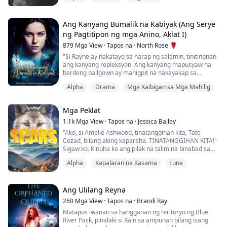
panga patungo sa kanyang buhok, hinahawakan ang
mga dulo nito. Ang kanyang mga kamay ay bumaba sa
aking katawan at hinila ang tela ng aking damit pataas,
Ang Kanyang Bumalik na Kabiyak (Ang Serye
inilagay niya ang isang basang halik sa tabi ng aking
ng Pagtitipon ng mga Anino, Aklat I)
pusod. Napakapit ako at napahin...
879
Mga View
·
Tapos na
·
North Rose 🌹
"Si Rayne ay nakatayo sa harap ng salamin, tinitingnan
ang kanyang repleksyon. Ang kanyang mapusyaw na
berdeng ballgown ay mahigpit na nakayakap sa
kanyang mga kurba at halos walang itinatago. Ang
Alpha
Drama
Mga Kaibigan sa Mga Mahilig
kanyang itim na kulot na buhok ay nakaayos at naka-
pin sa kanyang ulo, na nag-iiwan ng kanyang leeg na
nakalantad. Ngayong gabi ang gabi na inaasahan ng
Mga Peklat
karamihan sa mga walang kaparehang lobo sa lahat
n...
1.1k
Mga View
·
Tapos na
·
Jessica Bailey
"Ako, si Amelie Ashwood, tinatanggihan kita, Tate
Cozad, bilang aking kapareha. TINATANGGIHAN KITA!"
Sigaw ko. Kinuha ko ang pilak na talim na binabad sa
aking dugo at inilapat sa aking marka ng kapareha.
Alpha
Kapalaran na Kasama
Luna
Si Amelie ay laging nagnanais lamang ng simpleng
buhay na malayo sa spotlight ng kanyang Alpha
bloodline. Akala niya ay nakuha na niya iyon nang
Ang Ulilang Reyna
matagpuan niya ang kanyang unang kapareha.
260
Mga View
·
Tapos na
·
Brandi Ray
Pagkat...
Matapos iwanan sa hangganan ng teritoryo ng Blue
River Pack, pinalaki si Rain sa ampunan bilang isang