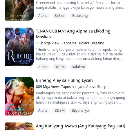
Greenwood, bilang aking kapareha." Binulalas ko ito
Si Aiden Russo a...
nang mabilis hangga't kaya ko bago mawala ang aking
determinasyon. Isang matinding sakit ang dumaloy sa
Alpha
Birhen
Erotikong
aking dibdib habang sinasabi ko ito at mahigpit kong
hinawakan ang aking damit, huminga ng malalim.
Nanlaki ang mga mata ni Gideon at nagningning sa
galit. Ang lalaking nasa harapang upuan ay...
TINANGGIHAN: Ang Alpha sa Likod ng
Maskara
1.1k
Mga View
·
Tapos na
·
Bolare Blessing
"Hindi ka lang tao, pero mahina ka at marupok, ibang-
iba sa uri ko." Sigaw niya at pinilit siyang idiin sa pader
habang ang kanyang lobo ay umaalulong laban dito,
ngunit binalewala niya ito at tumitig ng diretso sa
Alpha
BDSM
Baluktot
kanyang mga mata na puno ng takot at sakit.
"Hindi kita kailanman tatanggapin bilang kapareha,
hindi dahil tao ka, kundi dahil hindi ka talaga ang tipo
Birheng Alay sa Huling Lycan
ko, at mahal ko ang iba at gagawi...
889
Mga View
·
Tapos na
·
Jane Above Story
Pagkatapos ng isang gabing pagtatalik, iminulat ko ang
aking mga mata at nakita ang isang hubad na gwapong
lalaki na nakahiga sa tabi ko. Siya ang huling Lycan.
Alpha
BDSM
Bilyonaryo
Ayon sa mga tsismis, ang huling Lycan ay nababaliw
tuwing kabilugan ng buwan. Matatame lang siya sa
pamamagitan ng pakikipagtalik sa isang birheng lobo.
Ang Kaniyang Asawa (Ang Kaniyang Pag-aari)