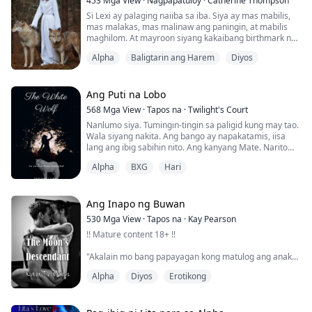
453
Mga View
·
Nagpapatuloy
·
Catherine Thompson
kanyang madrastang si Jane at ang kanyang stepsister
Si Lexi ay palaging naiiba sa iba. Siya ay mas mabilis,
na si Anna. Ang tanging pag-asa sa kanyang...
mas malakas, mas malinaw ang paningin, at mabilis
maghilom. At mayroon siyang kakaibang birthmark na
hugis ng paa ng lobo. Ngunit hindi niya kailanman inisip
Alpha
Baligtarin ang Harem
Diyos
na siya ay espesyal. Hanggang sa malapit na siyang
magdalawampung taon. Napansin niyang lumalakas
ang lahat ng kanyang kakaibang katangian. Wala
siyang alam tungkol sa supernatural na mu...
Ang Puti na Lobo
568
Mga View
·
Tapos na
·
Twilight's Court
Nanlumo siya. Tumingin-tingin sa paligid kung may tao.
Wala siyang nakita. Ang bango ay napakatamis, iisa
lang ang ibig sabihin nito. Ang kanyang Mate. Narito
siya.
Alpha
BXG
Hari
Sinundan niya ang amoy hanggang sa isang pasilyo at
napagtanto niyang nasa harap na siya ng pintuan ng
Kwarto ng Hari. Doon niya narinig ito. Isang tunog na
Ang Inapo ng Buwan
nagpatigil sa kanyang tiyan at nagdulot ng sakit sa
530
Mga View
·
Tapos na
·
Kay Pearson
kanyang dibdib. Ungol mul...
!! Mature content 18+ !!
"Akalain mo bang papayagan kong matulog ang anak
ko kung kani-kanino lang," galit na sabi niya. Sinipa niya
Alpha
Diyos
Erotikong
ako sa tadyang, dahilan para mapalipad ako pabalik sa
sahig.
"Hindi ko ginawa," ubo ko, habol ang hininga.