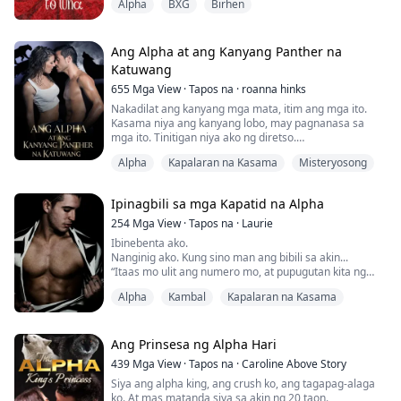
Alpha
BXG
Birhen
kurba sa mga lugar na nagpapatuyo ng kanyang bibig
at nagpapahigpit ng kanyang pantalon.
Habang tinitingnan niya ang mukha nito, nagtagpo ang
Ang Alpha at ang Kanyang Panther na
kanilang mga mata, at sandaling huminto ang kanyang
Katuwang
paghinga.
655
Mga View
·
Tapos na
·
roanna hinks
...
Nakadilat ang kanyang mga mata, itim ang mga ito.
Kasama niya ang kanyang lobo, may pagnanasa sa
mga ito. Tinitigan niya ako ng diretso.
Alpha
Kapalaran na Kasama
Misteryosong
Hinawakan niya ako sa baywang at mariing hinalikan
sa labi.
Ipinagbili sa mga Kapatid na Alpha
Pumasok ang kanyang dila sa loob ng aking bibig nang
walang kahirap-hirap at parang kinakantot ang aking
254
Mga View
·
Tapos na
·
Laurie
bibig gamit ang kanyang dila. Pinaikot niya kami,
Ibinebenta ako.
papunta kami sa kung saan, habang patuloy pa r...
Nanginig ako. Kung sino man ang bibili sa akin...
“Itaas mo ulit ang numero mo, at pupugutan kita ng
leeg.”
Alpha
Kambal
Kapalaran na Kasama
Kung sino man siya, marahas siya. Narinig ko ang isang
daing ng sakit at mga buntong-hininga sa paligid ng
silid. Pagkatapos, hinila ako pababa ng entablado at
dinala sa pasilyo. Pagkatapos, itinapon ako sa isang
Ang Prinsesa ng Alpha Hari
malambot na bagay na parang kama.
439
Mga View
·
Tapos na
·
Caroline Above Story
“Tatanggalin ko na ang tali m...
Siya ang alpha king, ang crush ko, ang tagapag-alaga
ko. At mas matanda siya sa akin ng 20 taon.