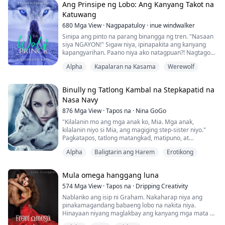
Akala ni Sophia na iyon na ang katapusan ng kanyang
Ang Prinsipe ng Lobo: Ang Kanyang Takot na
buhay, hindi niya alam na iyon pala ang simula ng isang
Katuwang
dakilang pakikipagsapalaran.
680
Mga View
·
Nagpapatuloy
·
inue windwalker
Dalawang araw matapo...
Sinipa ang pinto na parang binangga ng tren. "Nasaan
siya NGAYON!" Sigaw niya, ipinapakita ang kanyang
kapangyarihan. Paano niya ako natagpuan?! Nagtago
ako sa ilalim ng mga kumot, takot sa kung ano ang
Alpha
Kapalaran na Kasama
Werewolf
gagawin niya kung walang sasagot. Takot na
isasakatuparan niya ang sinabi niya sa akin, iniisip na
hindi ko narinig. Agresibo, irasyonal, at dominante para
Binully ng Tatlong Kambal na Stepkapatid na
sa isang bagay na hindi niya alam na mayr...
Nasa Navy
876
Mga View
·
Tapos na
·
Nina GoGo
"Kilalanin mo ang mga anak ko, Mia. Mga anak,
kilalanin niyo si Mia, ang magiging step-sister niyo."
Pagkatapos, tatlong matangkad, matipuno, at
maskuladong mga lalaki ang sumama sa amin sa mesa
Alpha
Baligtarin ang Harem
Erotikong
at wala akong duda na sila ang mga step-brothers ko.
Kamukha nila ang kanilang ama.
Napasinghap ako, nanginig sa takot habang naalala ko
Mula omega hanggang luna
kung saan ko sila nakilala. Sina Quinn, Jack, at John, ang
triplets ...
574
Mga View
·
Tapos na
·
Dripping Creativity
Nablanko ang isip ni Graham. Nakaharap niya ang
pinakamagandang babaeng lobo na nakita niya.
Hinayaan niyang maglakbay ang kanyang mga mata sa
katawan nito. Siya'y maliit at payat ngunit may mga