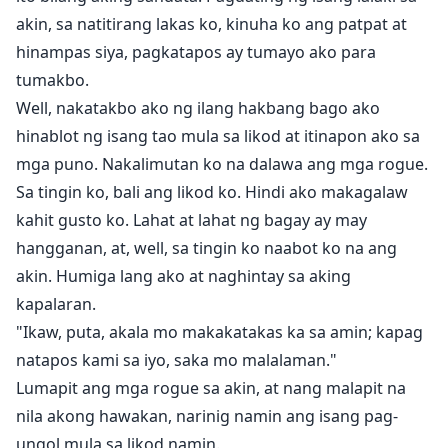
akin, sa natitirang lakas ko, kinuha ko ang patpat at
hinampas siya, pagkatapos ay tumayo ako para
tumakbo.
Well, nakatakbo ako ng ilang hakbang bago ako
hinablot ng isang tao mula sa likod at itinapon ako sa
mga puno. Nakalimutan ko na dalawa ang mga rogue.
Sa tingin ko, bali ang likod ko. Hindi ako makagalaw
kahit gusto ko. Lahat at lahat ng bagay ay may
hangganan, at, well, sa tingin ko naabot ko na ang
akin. Humiga lang ako at naghintay sa aking
kapalaran.
"Ikaw, puta, akala mo makakatakas ka sa amin; kapag
natapos kami sa iyo, saka mo malalaman."
Lumapit ang mga rogue sa akin, at nang malapit na
nila akong hawakan, narinig namin ang isang pag-
ungol mula sa likod namin.