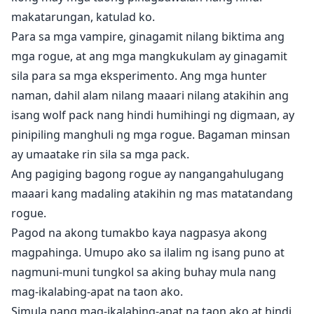
makatarungan, katulad ko.
Para sa mga vampire, ginagamit nilang biktima ang
mga rogue, at ang mga mangkukulam ay ginagamit
sila para sa mga eksperimento. Ang mga hunter
naman, dahil alam nilang maaari nilang atakihin ang
isang wolf pack nang hindi humihingi ng digmaan, ay
pinipiling manghuli ng mga rogue. Bagaman minsan
ay umaatake rin sila sa mga pack.
Ang pagiging bagong rogue ay nangangahulugang
maaari kang madaling atakihin ng mas matatandang
rogue.
Pagod na akong tumakbo kaya nagpasya akong
magpahinga. Umupo ako sa ilalim ng isang puno at
nagmuni-muni tungkol sa aking buhay mula nang
mag-ikalabing-apat na taon ako.
Simula nang mag-ikalabing-apat na taon ako at hindi