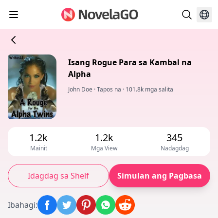
Isang Rogue Para sa Kambal na
Alpha
John Doe
·
Tapos na
·
101.8k mga salita
1.2k
1.2k
345
Mainit
Mga View
Nadagdag
Idagdag sa Shelf
Simulan ang Pagbasa
Ibahagi
: