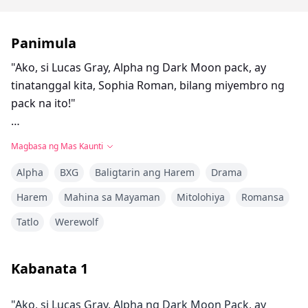
Panimula
"Ako, si Lucas Gray, Alpha ng Dark Moon pack, ay
tinatanggal kita, Sophia Roman, bilang miyembro ng
pack na ito!"
Magbasa ng Mas Kaunti
Tinanggal si Sophia ng kanyang pack dahil sa pag-shift
Alpha
BXG
Baligtarin ang Harem
Drama
niya ng apat na taon na mas huli kaysa sa inaasahan.
Akala ni Sophia na iyon na ang katapusan ng kanyang
Harem
Mahina sa Mayaman
Mitolohiya
Romansa
buhay, hindi niya alam na iyon pala ang simula ng
Tatlo
Werewolf
isang dakilang pakikipagsapalaran.
Dalawang araw matapos maging rogue si Sophia,
Kabanata
1
inatake siya ng mga mas matatandang rogue ngunit
nailigtas siya ng mga miyembro ng Sky Blue pack.
"Ako, si Lucas Gray, Alpha ng Dark Moon Pack, ay