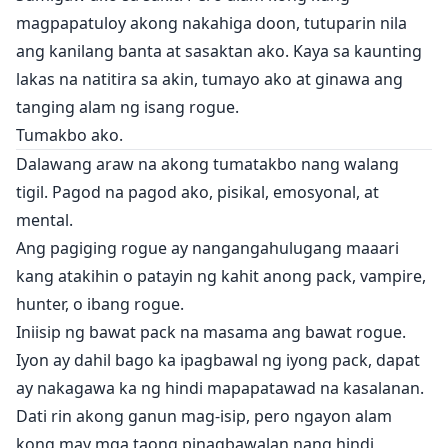
magpapatuloy akong nakahiga doon, tutuparin nila
ang kanilang banta at sasaktan ako. Kaya sa kaunting
lakas na natitira sa akin, tumayo ako at ginawa ang
tanging alam ng isang rogue.
Tumakbo ako.
Dalawang araw na akong tumatakbo nang walang
tigil. Pagod na pagod ako, pisikal, emosyonal, at
mental.
Ang pagiging rogue ay nangangahulugang maaari
kang atakihin o patayin ng kahit anong pack, vampire,
hunter, o ibang rogue.
Iniisip ng bawat pack na masama ang bawat rogue.
Iyon ay dahil bago ka ipagbawal ng iyong pack, dapat
ay nakagawa ka ng hindi mapapatawad na kasalanan.
Dati rin akong ganun mag-isip, pero ngayon alam
kong may mga taong pinagbawalan nang hindi