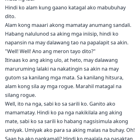
Hindi ko alam kung gaano katagal ako mabubuhay
dito.
Alam kong maaari akong mamatay anumang sandali.
Habang nalulunod sa aking mga iniisip, hindi ko
napansin na may dalawang tao na papalapit sa akin.
"Well! Well! Ano ang meron tayo dito?"
Itinaas ko ang aking ulo, at heto, may dalawang
maruruming lalaki na nakatingin sa akin na may
gutom sa kanilang mga mata. Sa kanilang hitsura,
alam kong sila ay mga rogue. Marahil matagal na
silang rogue.
Well, ito na nga, sabi ko sa sarili ko. Ganito ako
mamamatay. Hindi ko pa nga nakikilala ang aking
mate, sabi ko sa sarili ko habang nagsisimula akong
umiyak. Umiyak ako para sa aking malas na buhay. Oh!
Saan ba ako nagkamali? Hindi ko maalala na nasaktan