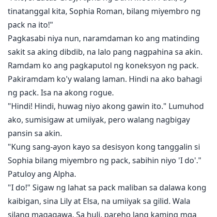
Dinala si Sophia sa mga Alpha at napagtanto niyang
tinatanggal kita, Sophia Roman, bilang miyembro ng
mate niya ang dalawang Alpha. Tumakbo siya, iniisip
pack na ito!"
na tatanggihan siya ng mga ito dahil isa lang siyang
Pagkasabi niya nun, naramdaman ko ang matinding
omega at rogue. Ngunit sa kanyang pagkagulat, hindi
sakit sa aking dibdib, na lalo pang nagpahina sa akin.
lang siya tinanggap ng mga ito kundi nangako pa na
Ramdam ko ang pagkaputol ng koneksyon ng pack.
maghihiganti sa kanyang dating pack para sa ginawa
Pakiramdam ko'y walang laman. Hindi na ako bahagi
nila sa kanya...
ng pack. Isa na akong rogue.
"Hindi! Hindi, huwag niyo akong gawin ito." Lumuhod
ako, sumisigaw at umiiyak, pero walang nagbigay
pansin sa akin.
"Kung sang-ayon kayo sa desisyon kong tanggalin si
Sophia bilang miyembro ng pack, sabihin niyo 'I do'."
Patuloy ang Alpha.
"I do!" Sigaw ng lahat sa pack maliban sa dalawa kong
kaibigan, sina Lily at Elsa, na umiiyak sa gilid. Wala
silang magagawa. Sa huli, pareho lang kaming mga