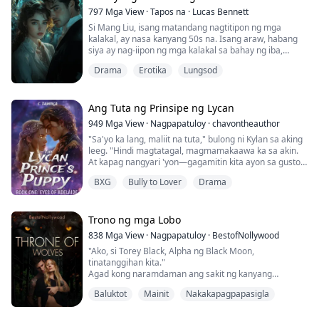
Hanapin mo siya!
797
Mga View
·
Tapos na
·
Lucas Bennett
Si Mang Liu, isang matandang nagtitipon ng mga
kalakal, ay nasa kanyang 50s na. Isang araw, habang
siya ay nag-iipon ng mga kalakal sa bahay ng iba,
nadulas at natapilok ang babaeng may-ari sa loob ng
Drama
Erotika
Lungsod
banyo. Dahil walang ibang tao sa bahay, napilitan
siyang tawagin si Mang Liu para tulungan siya sa
banyo.
Ang Tuta ng Prinsipe ng Lycan
Habang tinitingnan ang napakaseksing batang babae
949
Mga View
·
Nagpapatuloy
·
chavontheauthor
sa kanyang harapan, hindi napigilan ni Mang Liu ang
"Sa'yo ka lang, maliit na tuta," bulong ni Kylan sa aking
kanyang sarili at nagkamali siya!
leeg. "Hindi magtatagal, magmamakaawa ka sa akin.
At kapag nangyari 'yon—gagamitin kita ayon sa gusto
ko, at pagkatapos ay itatakwil kita."
BXG
Bully to Lover
Drama
—
Nang magsimula si Violet Hastings sa kanyang unang
taon sa Starlight Shifters Academy, dalawa lang ang
Trono ng mga Lobo
kanyang nais—parangalan ang pamana ng kanyang
838
Mga View
·
Nagpapatuloy
·
BestofNollywood
ina sa pamamagitan ng pagiging bihasang
"Ako, si Torey Black, Alpha ng Black Moon,
manggagamot para sa kanyang grupo at makaraos sa
tinatanggihan kita."
akademya nang walang sinumang tatawag sa kanya ng
Agad kong naramdaman ang sakit ng kanyang
kakaiba dahil sa kanyang kakaibang kondisyon sa
pagtanggi.
mata.
Baluktot
Mainit
Nakakapagpapasigla
Hindi ako makahinga, hindi ko makuha ang aking
hininga habang ang aking dibdib ay humihingal, ang
Nagkaroon ng malaking pagbabago nang matuklasan