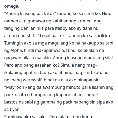
omega.
"Anong klaseng pack ito?" tanong ko sa sarili ko. Hindi
naman ako gumawa ng kahit anong krimen. Ang
tanging dahilan nila para itaboy ako ay dahil huli
akong nag-shift. "Legal ba ito?" tanong ko sa sarili ko.
Tumingin ako sa mga magulang ko na nakaupo sa tabi
ng Alpha, hindi makapaniwala. Hindi ko akalain na
gagawin nila ito sa akin. Anong klaseng magulang sila?
Pero ano bang aasahan ko? Simula nang mag-
ikalabing-apat na taon ako at hindi nag-shift katulad
ng ibang werewolf, hindi na nila ako pinapansin.
"Mayroon kang dalawampung minuto para lisanin ang
pack na ito o harapin ang kaparusahan, rogue!"
bastos na sabi ng gamma ng pack habang sinisipa ako
sa tiyan.
Sumigaw ako sa sakit. Pero alam kong kung