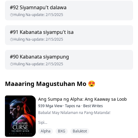
#
92
Siyamnapu't dalawa
Huling Na-update
:
2/15/2025
#
91
Kabanata siyampu't isa
Huling Na-update
:
2/15/2025
#
90
Kabanata siyampung
Huling Na-update
:
2/15/2025
Maaaring Magustuhan Mo
😍
Ang Sumpa ng Alpha: Ang Kaaway sa Loob
939
Mga View
·
Tapos na
·
Best Writes
Babala! May Nilalaman na Pang-Matanda!
Sipì
Alpha
BXG
Baluktot
"Iyo ka sa akin, Sheila. Ako lang ang may kakayahang
magparamdam sa'yo ng ganito. Ang mga ungol mo at