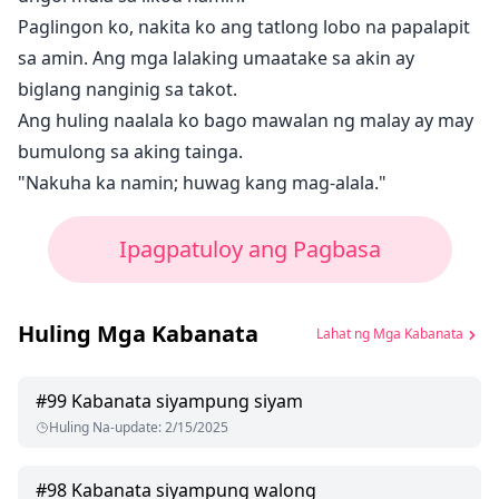
Paglingon ko, nakita ko ang tatlong lobo na papalapit
sa amin. Ang mga lalaking umaatake sa akin ay
biglang nanginig sa takot.
Ang huling naalala ko bago mawalan ng malay ay may
bumulong sa aking tainga.
"Nakuha ka namin; huwag kang mag-alala."
Ipagpatuloy ang Pagbasa
Huling Mga Kabanata
Lahat ng Mga Kabanata
#
99
Kabanata siyampung siyam
Huling Na-update
:
2/15/2025
#
98
Kabanata siyampung walong