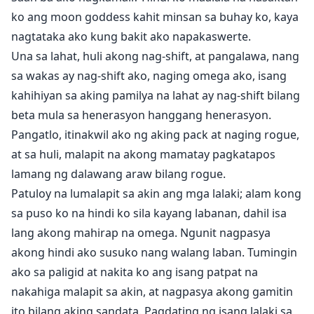
ko ang moon goddess kahit minsan sa buhay ko, kaya
nagtataka ako kung bakit ako napakaswerte.
Una sa lahat, huli akong nag-shift, at pangalawa, nang
sa wakas ay nag-shift ako, naging omega ako, isang
kahihiyan sa aking pamilya na lahat ay nag-shift bilang
beta mula sa henerasyon hanggang henerasyon.
Pangatlo, itinakwil ako ng aking pack at naging rogue,
at sa huli, malapit na akong mamatay pagkatapos
lamang ng dalawang araw bilang rogue.
Patuloy na lumalapit sa akin ang mga lalaki; alam kong
sa puso ko na hindi ko sila kayang labanan, dahil isa
lang akong mahirap na omega. Ngunit nagpasya
akong hindi ako susuko nang walang laban. Tumingin
ako sa paligid at nakita ko ang isang patpat na
nakahiga malapit sa akin, at nagpasya akong gamitin
ito bilang aking sandata. Pagdating ng isang lalaki sa