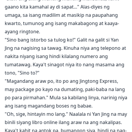
gaano kita kamahal ay di sapat..." Alas-diyes ng
umaga, sa isang madilim at masikip na paupahang
kwarto, tumunog ang isang makabagong at kaaya-
ayang ringtone.
"Sino bang istorbo sa tulog ko!" Galit na galit si Yan
Jing na nagising sa tawag. Kinuha niya ang telepono at
nakita niyang isang hindi kilalang numero ang
tumatawag. Kaya't sinagot niya ito nang masama ang
tono, "Sino to?"
"Magandang araw po, ito po ang Jingtong Express,
may package po kayo na dumating, paki-baba na lang
po para pirmahan." Mula sa kabilang linya, narinig niya
ang isang magandang boses ng babae.
"Oh, sige, hintayin mo lang." Naalala ni Yan Jing na may
binili siyang libro online ilang araw na ang nakalipas.
Kaya't kahit na antok pa, bumangon siya, hindi na nag-