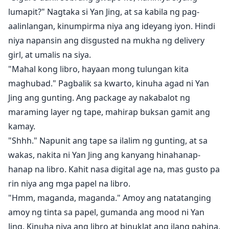
lumapit?" Nagtaka si Yan Jing, at sa kabila ng pag-
aalinlangan, kinumpirma niya ang ideyang iyon. Hindi
niya napansin ang disgusted na mukha ng delivery
girl, at umalis na siya.
"Mahal kong libro, hayaan mong tulungan kita
maghubad." Pagbalik sa kwarto, kinuha agad ni Yan
Jing ang gunting. Ang package ay nakabalot ng
maraming layer ng tape, mahirap buksan gamit ang
kamay.
"Shhh." Napunit ang tape sa ilalim ng gunting, at sa
wakas, nakita ni Yan Jing ang kanyang hinahanap-
hanap na libro. Kahit nasa digital age na, mas gusto pa
rin niya ang mga papel na libro.
"Hmm, maganda, maganda." Amoy ang natatanging
amoy ng tinta sa papel, gumanda ang mood ni Yan
Jing. Kinuha niya ang libro at binuklat ang ilang pahina,