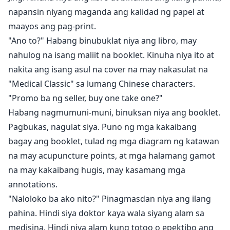
napansin niyang maganda ang kalidad ng papel at
maayos ang pag-print.
"Ano to?" Habang binubuklat niya ang libro, may
nahulog na isang maliit na booklet. Kinuha niya ito at
nakita ang isang asul na cover na may nakasulat na
"Medical Classic" sa lumang Chinese characters.
"Promo ba ng seller, buy one take one?"
Habang nagmumuni-muni, binuksan niya ang booklet.
Pagbukas, nagulat siya. Puno ng mga kakaibang
bagay ang booklet, tulad ng mga diagram ng katawan
na may acupuncture points, at mga halamang gamot
na may kakaibang hugis, may kasamang mga
annotations.
"Naloloko ba ako nito?" Pinagmasdan niya ang ilang
pahina. Hindi siya doktor kaya wala siyang alam sa
medisina. Hindi niya alam kung totoo o epektibo ang