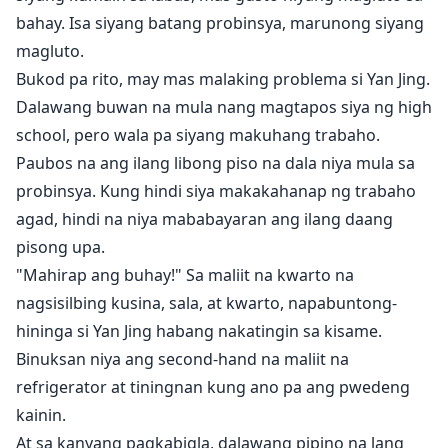
bahay. Isa siyang batang probinsya, marunong siyang
magluto.
Bukod pa rito, may mas malaking problema si Yan Jing.
Dalawang buwan na mula nang magtapos siya ng high
school, pero wala pa siyang makuhang trabaho.
Paubos na ang ilang libong piso na dala niya mula sa
probinsya. Kung hindi siya makakahanap ng trabaho
agad, hindi na niya mababayaran ang ilang daang
pisong upa.
"Mahirap ang buhay!" Sa maliit na kwarto na
nagsisilbing kusina, sala, at kwarto, napabuntong-
hininga si Yan Jing habang nakatingin sa kisame.
Binuksan niya ang second-hand na maliit na
refrigerator at tiningnan kung ano pa ang pwedeng
kainin.
At sa kanyang pagkabigla, dalawang pipino na lang