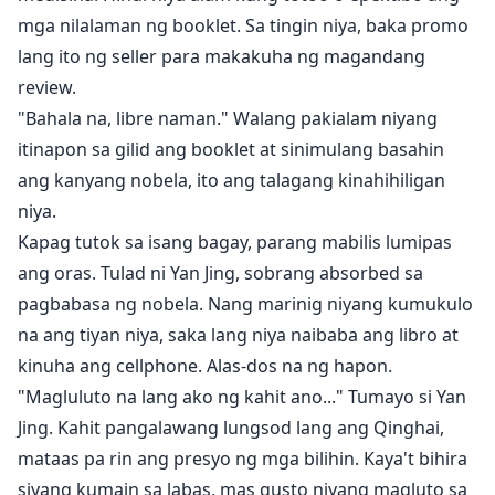
mga nilalaman ng booklet. Sa tingin niya, baka promo
lang ito ng seller para makakuha ng magandang
review.
"Bahala na, libre naman." Walang pakialam niyang
itinapon sa gilid ang booklet at sinimulang basahin
ang kanyang nobela, ito ang talagang kinahihiligan
niya.
Kapag tutok sa isang bagay, parang mabilis lumipas
ang oras. Tulad ni Yan Jing, sobrang absorbed sa
pagbabasa ng nobela. Nang marinig niyang kumukulo
na ang tiyan niya, saka lang niya naibaba ang libro at
kinuha ang cellphone. Alas-dos na ng hapon.
"Magluluto na lang ako ng kahit ano..." Tumayo si Yan
Jing. Kahit pangalawang lungsod lang ang Qinghai,
mataas pa rin ang presyo ng mga bilihin. Kaya't bihira
siyang kumain sa labas, mas gusto niyang magluto sa