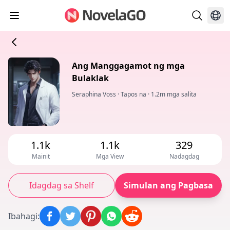
Ang Manggagamot ng mga
Bulaklak
Seraphina Voss
·
Tapos na
·
1.2m mga salita
1.1k
1.1k
329
Mainit
Mga View
Nadagdag
Idagdag sa Shelf
Simulan ang Pagbasa
Ibahagi
: