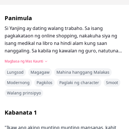
Panimula
Si Yanjing ay dating walang trabaho. Sa isang
pagkakataon ng online shopping, nakakuha siya ng
isang medikal na libro na hindi alam kung saan
nanggaling. Sa kabila ng kawalan ng guro, natutunan
niya ang sining ng medisina at nagbukas ng isang
Magbasa ng Mas Kaunti
maliit na klinika. Dito, hindi lamang may mga
Lungsod
Magagaw
Mahina hanggang Malakas
kakaibang gamit para sa pakikipaglaban, kundi pati na
rin mga kagamitang medikal na hindi pa nakikita. Ang
Modernong
Pagkilos
Paglaki ng character
Smoot
mas mahalaga, iba't ibang uri ng mga magagandang
Walang prinsipyo
babae ang gustong pumunta sa kanyang klinika...
Kabanata
1
"Ikaw ang aking munting munting mansanas, kahit