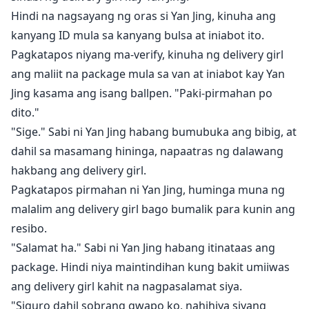
Hindi na nagsayang ng oras si Yan Jing, kinuha ang
kanyang ID mula sa kanyang bulsa at iniabot ito.
Pagkatapos niyang ma-verify, kinuha ng delivery girl
ang maliit na package mula sa van at iniabot kay Yan
Jing kasama ang isang ballpen. "Paki-pirmahan po
dito."
"Sige." Sabi ni Yan Jing habang bumubuka ang bibig, at
dahil sa masamang hininga, napaatras ng dalawang
hakbang ang delivery girl.
Pagkatapos pirmahan ni Yan Jing, huminga muna ng
malalim ang delivery girl bago bumalik para kunin ang
resibo.
"Salamat ha." Sabi ni Yan Jing habang itinataas ang
package. Hindi niya maintindihan kung bakit umiiwas
ang delivery girl kahit na nagpasalamat siya.
"Siguro dahil sobrang gwapo ko, nahihiya siyang