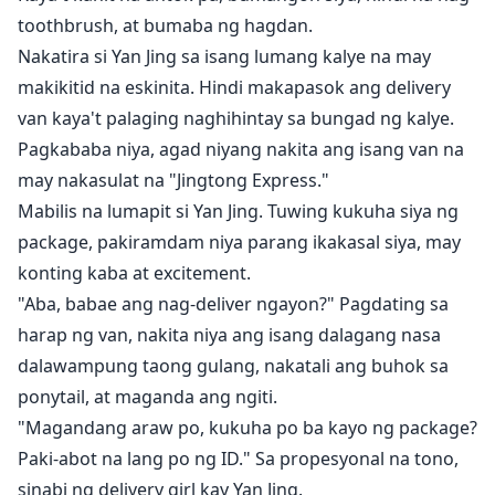
toothbrush, at bumaba ng hagdan.
Nakatira si Yan Jing sa isang lumang kalye na may
makikitid na eskinita. Hindi makapasok ang delivery
van kaya't palaging naghihintay sa bungad ng kalye.
Pagkababa niya, agad niyang nakita ang isang van na
may nakasulat na "Jingtong Express."
Mabilis na lumapit si Yan Jing. Tuwing kukuha siya ng
package, pakiramdam niya parang ikakasal siya, may
konting kaba at excitement.
"Aba, babae ang nag-deliver ngayon?" Pagdating sa
harap ng van, nakita niya ang isang dalagang nasa
dalawampung taong gulang, nakatali ang buhok sa
ponytail, at maganda ang ngiti.
"Magandang araw po, kukuha po ba kayo ng package?
Paki-abot na lang po ng ID." Sa propesyonal na tono,
sinabi ng delivery girl kay Yan Jing.