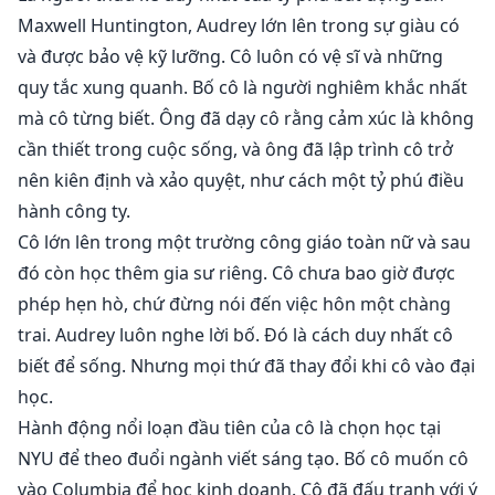
Maxwell Huntington, Audrey lớn lên trong sự giàu có
và được bảo vệ kỹ lưỡng. Cô luôn có vệ sĩ và những
quy tắc xung quanh. Bố cô là người nghiêm khắc nhất
mà cô từng biết. Ông đã dạy cô rằng cảm xúc là không
cần thiết trong cuộc sống, và ông đã lập trình cô trở
nên kiên định và xảo quyệt, như cách một tỷ phú điều
hành công ty.
Cô lớn lên trong một trường công giáo toàn nữ và sau
đó còn học thêm gia sư riêng. Cô chưa bao giờ được
phép hẹn hò, chứ đừng nói đến việc hôn một chàng
trai. Audrey luôn nghe lời bố. Đó là cách duy nhất cô
biết để sống. Nhưng mọi thứ đã thay đổi khi cô vào đại
học.
Hành động nổi loạn đầu tiên của cô là chọn học tại
NYU để theo đuổi ngành viết sáng tạo. Bố cô muốn cô
vào Columbia để học kinh doanh. Cô đã đấu tranh với ý