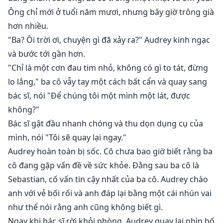
Ông chỉ mới ở tuổi năm mươi, nhưng bây giờ trông già
hơn nhiều.
"Ba? Ôi trời ơi, chuyện gì đã xảy ra?" Audrey kinh ngạc
và bước tới gần hơn.
"Chỉ là một cơn đau tim nhỏ, không có gì to tát, đừng
lo lắng," ba cô vẫy tay một cách bất cẩn và quay sang
bác sĩ, nói "Để chúng tôi một mình một lát, được
không?"
Bác sĩ gật đầu nhanh chóng và thu dọn dụng cụ của
mình, nói "Tôi sẽ quay lại ngay."
Audrey hoàn toàn bị sốc. Cô chưa bao giờ biết rằng ba
cô đang gặp vấn đề về sức khỏe. Đằng sau ba cô là
Sebastian, cố vấn tin cậy nhất của ba cô. Audrey chào
anh với vẻ bối rối và anh đáp lại bằng một cái nhún vai
như thể nói rằng anh cũng không biết gì.
Ngay khi bác sĩ rời khỏi phòng, Audrey quay lại nhìn bố