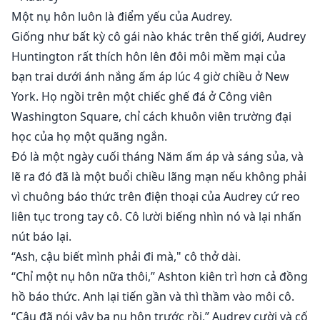
anh em. Liệu cô sẽ chọn một trong hai người để kết
Một nụ hôn luôn là điểm yếu của Audrey.
hôn, hay sẽ buông bỏ lý trí và lạc lối trong tam giác
Giống như bất kỳ cô gái nào khác trên thế giới, Audrey
quỷ?
Huntington rất thích hôn lên đôi môi mềm mại của
bạn trai dưới ánh nắng ấm áp lúc 4 giờ chiều ở New
Cảnh báo: Nội dung trưởng thành bên trong! Vào cửa
York. Họ ngồi trên một chiếc ghế đá ở Công viên
tự chịu rủi ro. *
Washington Square, chỉ cách khuôn viên trường đại
học của họ một quãng ngắn.
Đó là một ngày cuối tháng Năm ấm áp và sáng sủa, và
lẽ ra đó đã là một buổi chiều lãng mạn nếu không phải
vì chuông báo thức trên điện thoại của Audrey cứ reo
liên tục trong tay cô. Cô lười biếng nhìn nó và lại nhấn
nút báo lại.
“Ash, cậu biết mình phải đi mà," cô thở dài.
“Chỉ một nụ hôn nữa thôi,” Ashton kiên trì hơn cả đồng
hồ báo thức. Anh lại tiến gần và thì thầm vào môi cô.
“Cậu đã nói vậy ba nụ hôn trước rồi,” Audrey cười và cố