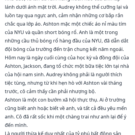
lánh dưới ánh mặt trời. Audrey không thể cưỡng lại và
luồn tay qua ngực anh, cảm nhận những cơ bắp rắn
chắc qua lớp áo. Ashton mặc một chiếc áo nỉ màu tím
của NYU và quần short bóng rổ. Anh là một trong
những cầu thủ bóng rổ hàng đầu của NYU, đã dẫn dắt
đội bóng của trường đến trận chung kết năm ngoái.
Hôm nay là ngày cuối cùng của học kỳ và đồng đội của
Ashton, Jackson, đang tổ chức một bữa tiệc lớn tại nhà
của hội nam sinh. Audrey không phải là người thích
tiệc tùng, nhưng từ khi hẹn hò với Ashton vài tháng
trước, cô cảm thấy cần phải nhượng bộ.
Ashton là một con bướm xã hội thực thụ. Ai ở trường
cũng biết anh hoặc biết về anh, và tất cả đều yêu mến
anh. Cô đã rất sốc khi một chàng trai như anh lại để ý
đến mình.
Là người thừa kế duy nhất của tỷ phú bất động sản