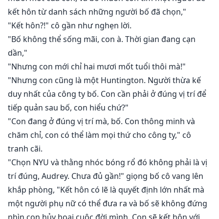
kết hôn từ danh sách những người bố đã chọn,"
"Kết hôn?!" cô gần như nghẹn lời.
"Bố không thể sống mãi, con à. Thời gian đang cạn
dần,"
"Nhưng con mới chỉ hai mươi mốt tuổi thôi mà!"
"Nhưng con cũng là một Huntington. Người thừa kế
duy nhất của công ty bố. Con cần phải ở đúng vị trí để
tiếp quản sau bố, con hiểu chứ?"
"Con đang ở đúng vị trí mà, bố. Con thông minh và
chăm chỉ, con có thể làm mọi thứ cho công ty," cô
tranh cãi.
"Chọn NYU và thằng nhóc bóng rổ đó không phải là vị
trí đúng, Audrey. Chưa đủ gần!" giọng bố cô vang lên
khắp phòng, "Kết hôn có lẽ là quyết định lớn nhất mà
một người phụ nữ có thể đưa ra và bố sẽ không đứng
nhìn con hủy hoại cuộc đời mình. Con sẽ kết hôn với