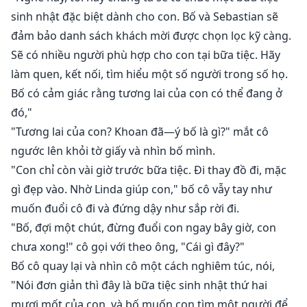
sinh nhật đặc biệt dành cho con. Bố và Sebastian sẽ
đảm bảo danh sách khách mời được chọn lọc kỹ càng.
Sẽ có nhiều người phù hợp cho con tại bữa tiệc. Hãy
làm quen, kết nối, tìm hiểu một số người trong số họ.
Bố có cảm giác rằng tương lai của con có thể đang ở
đó,"
"Tương lai của con? Khoan đã—ý bố là gì?" mắt cô
ngước lên khỏi tờ giấy và nhìn bố mình.
"Con chỉ còn vài giờ trước bữa tiệc. Đi thay đồ đi, mặc
gì đẹp vào. Nhờ Linda giúp con," bố cô vẫy tay như
muốn đuổi cô đi và đứng dậy như sắp rời đi.
"Bố, đợi một chút, đừng đuổi con ngay bây giờ, con
chưa xong!" cô gọi với theo ông, "Cái gì đây?"
Bố cô quay lại và nhìn cô một cách nghiêm túc, nói,
"Nói đơn giản thì đây là bữa tiệc sinh nhật thứ hai
mươi mốt của con, và bố muốn con tìm một người để