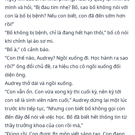
mình và hỏi, “Bị đau tim nhẹ? Bố, sao bố không nói với
con là bố bị bệnh? Nếu con biết, con đã đến sớm hơn
rồi!”
“Bố không bị bệnh, chỉ là đang hết hạn thôi,” bố cô nói
khi chỉnh lại áo sơ mi.
“Bố à,” cô cảnh báo.
“Con thế nào, Audrey? Ngồi xuống đi. Học hành ra sao
rồi?” ông đổi chủ đề, ra hiệu cho cô ngồi xuống đối
diện ông.
Audrey thở dài và ngồi xuống.
“Con vẫn ổn. Con vừa xong kỳ thi cuối kỳ, nên kỳ tới
con sẽ là sinh viên năm cuối,” Audrey dừng lại một lúc
trước khi tiếp tục, “Nhưng con biết bố không gọi con
đến đây để nói về việc học. Bố đã biết hết thông tin từ
thầy trưởng khoa của con rồi mà,”
“Đúng rồi. Con được B+ môn viết sáng tạo. Con đang