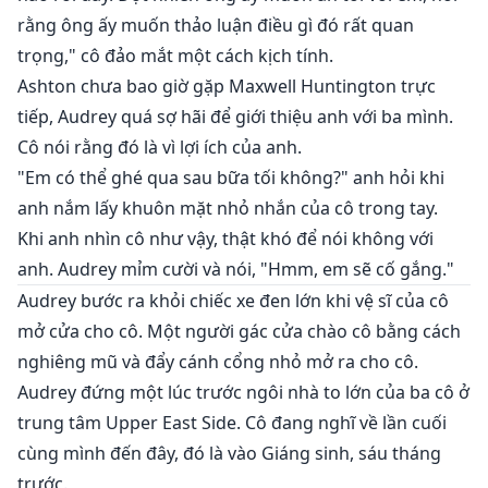
rằng ông ấy muốn thảo luận điều gì đó rất quan
trọng," cô đảo mắt một cách kịch tính.
Ashton chưa bao giờ gặp Maxwell Huntington trực
tiếp, Audrey quá sợ hãi để giới thiệu anh với ba mình.
Cô nói rằng đó là vì lợi ích của anh.
"Em có thể ghé qua sau bữa tối không?" anh hỏi khi
anh nắm lấy khuôn mặt nhỏ nhắn của cô trong tay.
Khi anh nhìn cô như vậy, thật khó để nói không với
anh. Audrey mỉm cười và nói, "Hmm, em sẽ cố gắng."
Audrey bước ra khỏi chiếc xe đen lớn khi vệ sĩ của cô
mở cửa cho cô. Một người gác cửa chào cô bằng cách
nghiêng mũ và đẩy cánh cổng nhỏ mở ra cho cô.
Audrey đứng một lúc trước ngôi nhà to lớn của ba cô ở
trung tâm Upper East Side. Cô đang nghĩ về lần cuối
cùng mình đến đây, đó là vào Giáng sinh, sáu tháng
trước.