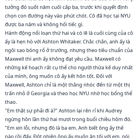
tưởng đó suốt năm cuối cấp ba, trước khi quyết định
chọn con đường này vào phút chót. Cô đã học tại NYU
được ba năm và không hối tiếc gì.
Hành động nổi loạn thứ hai và có lẽ là cuối cùng của cô
ấy là hẹn hò với Ashton Whitaker. Chắc chắn, anh ấy là
ngôi sao bóng rổ ở trường, nhưng theo tiêu chuẩn của
Maxwell thì anh ấy không đạt yêu cầu. Maxwell có
những kế hoạch rất cụ thể cho người thừa kế duy nhất
của mình, ông muốn cô ấy kết hôn tốt. Đối với
Maxwell, Ashton chỉ là một thằng nhóc đến từ một thị
trấn nhỏ ở Georgia và theo học NYU nhờ học bổng thể
thao.
"Em thật sự phải đi à?" Ashton lại rên rỉ khi Audrey
ngừng hôn lần thứ hai mươi trong buổi chiều hôm đó.
"Em xin lỗi, nhưng đó là ba em. Anh biết ông ấy thế
nào rồi đấy. Đột nhiên ông ấy muốn ăn tối với em, nói