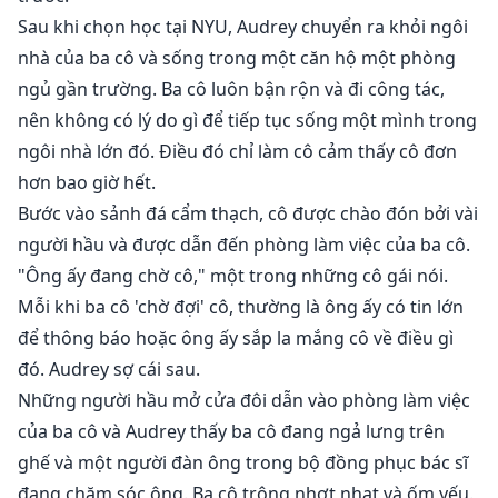
Sau khi chọn học tại NYU, Audrey chuyển ra khỏi ngôi
nhà của ba cô và sống trong một căn hộ một phòng
ngủ gần trường. Ba cô luôn bận rộn và đi công tác,
nên không có lý do gì để tiếp tục sống một mình trong
ngôi nhà lớn đó. Điều đó chỉ làm cô cảm thấy cô đơn
hơn bao giờ hết.
Bước vào sảnh đá cẩm thạch, cô được chào đón bởi vài
người hầu và được dẫn đến phòng làm việc của ba cô.
"Ông ấy đang chờ cô," một trong những cô gái nói.
Mỗi khi ba cô 'chờ đợi' cô, thường là ông ấy có tin lớn
để thông báo hoặc ông ấy sắp la mắng cô về điều gì
đó. Audrey sợ cái sau.
Những người hầu mở cửa đôi dẫn vào phòng làm việc
của ba cô và Audrey thấy ba cô đang ngả lưng trên
ghế và một người đàn ông trong bộ đồng phục bác sĩ
đang chăm sóc ông. Ba cô trông nhợt nhạt và ốm yếu.