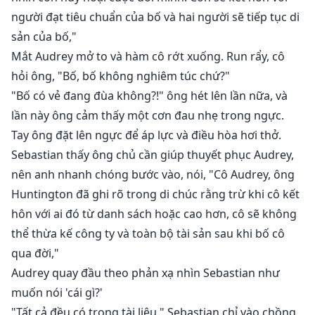
người đạt tiêu chuẩn của bố và hai người sẽ tiếp tục di
sản của bố,"
Mắt Audrey mở to và hàm cô rớt xuống. Run rẩy, cô
hỏi ông, "Bố, bố không nghiêm túc chứ?"
"Bố có vẻ đang đùa không?!" ông hét lên lần nữa, và
lần này ông cảm thấy một cơn đau nhẹ trong ngực.
Tay ông đặt lên ngực để áp lực và điều hòa hơi thở.
Sebastian thấy ông chủ cần giúp thuyết phục Audrey,
nên anh nhanh chóng bước vào, nói, "Cô Audrey, ông
Huntington đã ghi rõ trong di chúc rằng trừ khi cô kết
hôn với ai đó từ danh sách hoặc cao hơn, cô sẽ không
thể thừa kế công ty và toàn bộ tài sản sau khi bố cô
qua đời,"
Audrey quay đầu theo phản xạ nhìn Sebastian như
muốn nói 'cái gì?'
"Tất cả đều có trong tài liệu," Sebastian chỉ vào chồng