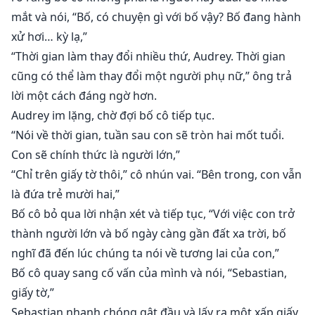
mắt và nói, “Bố, có chuyện gì với bố vậy? Bố đang hành
xử hơi… kỳ lạ,”
“Thời gian làm thay đổi nhiều thứ, Audrey. Thời gian
cũng có thể làm thay đổi một người phụ nữ,” ông trả
lời một cách đáng ngờ hơn.
Audrey im lặng, chờ đợi bố cô tiếp tục.
“Nói về thời gian, tuần sau con sẽ tròn hai mốt tuổi.
Con sẽ chính thức là người lớn,”
“Chỉ trên giấy tờ thôi,” cô nhún vai. “Bên trong, con vẫn
là đứa trẻ mười hai,”
Bố cô bỏ qua lời nhận xét và tiếp tục, “Với việc con trở
thành người lớn và bố ngày càng gần đất xa trời, bố
nghĩ đã đến lúc chúng ta nói về tương lai của con,”
Bố cô quay sang cố vấn của mình và nói, “Sebastian,
giấy tờ,”
Sebastian nhanh chóng gật đầu và lấy ra một xấp giấy