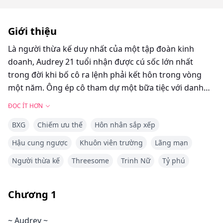
Giới thiệu
Là người thừa kế duy nhất của một tập đoàn kinh
doanh, Audrey 21 tuổi nhận được cú sốc lớn nhất
trong đời khi bố cô ra lệnh phải kết hôn trong vòng
một năm. Ông ép cô tham dự một bữa tiệc với danh
sách tất cả những người cầu hôn tiềm năng đạt tiêu
ĐỌC ÍT HƠN
chuẩn của ông. Nhưng khi Audrey lên kế hoạch trốn
BXG
Chiếm ưu thế
Hôn nhân sắp xếp
khỏi bữa tiệc, cô rơi vào tay của anh em nhà
Vanderbilt. Caspian, anh trai, là một kẻ đào hoa nóng
Hậu cung ngược
Khuôn viên trường
Lãng mạn
bỏng với trái tim vàng. Killian, em trai, là một linh hồn
Người thừa kế
Threesome
Trinh Nữ
Tỷ phú
lạnh lùng và đau khổ, với đôi mắt xanh như đại dương.
Audrey, Caspian và Killian bắt đầu là bạn bè, nhưng sau
Chương
1
một chuyến đi bất ngờ đến Bermuda, Audrey thấy
mình bị mắc kẹt trong một tam giác tình yêu với hai
~ Audrey ~