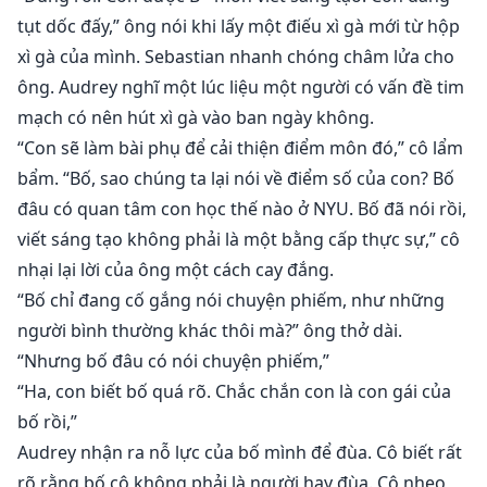
tụt dốc đấy,” ông nói khi lấy một điếu xì gà mới từ hộp
xì gà của mình. Sebastian nhanh chóng châm lửa cho
ông. Audrey nghĩ một lúc liệu một người có vấn đề tim
mạch có nên hút xì gà vào ban ngày không.
“Con sẽ làm bài phụ để cải thiện điểm môn đó,” cô lẩm
bẩm. “Bố, sao chúng ta lại nói về điểm số của con? Bố
đâu có quan tâm con học thế nào ở NYU. Bố đã nói rồi,
viết sáng tạo không phải là một bằng cấp thực sự,” cô
nhại lại lời của ông một cách cay đắng.
“Bố chỉ đang cố gắng nói chuyện phiếm, như những
người bình thường khác thôi mà?” ông thở dài.
“Nhưng bố đâu có nói chuyện phiếm,”
“Ha, con biết bố quá rõ. Chắc chắn con là con gái của
bố rồi,”
Audrey nhận ra nỗ lực của bố mình để đùa. Cô biết rất
rõ rằng bố cô không phải là người hay đùa. Cô nheo