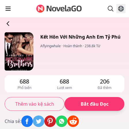
Kết Hôn Với Những Anh Em Tỷ Phú
Aflyingwhale
·
Hoàn thành
·
238.8k Từ
688
688
206
Phổ biến
Lượt xem
Đã thêm
Thêm vào kệ sách
Bắt đầu Đọc
Chia sẻ
: