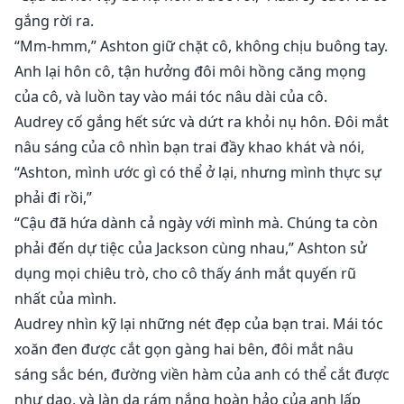
gắng rời ra.
“Mm-hmm,” Ashton giữ chặt cô, không chịu buông tay.
Anh lại hôn cô, tận hưởng đôi môi hồng căng mọng
của cô, và luồn tay vào mái tóc nâu dài của cô.
Audrey cố gắng hết sức và dứt ra khỏi nụ hôn. Đôi mắt
nâu sáng của cô nhìn bạn trai đầy khao khát và nói,
“Ashton, mình ước gì có thể ở lại, nhưng mình thực sự
phải đi rồi,”
“Cậu đã hứa dành cả ngày với mình mà. Chúng ta còn
phải đến dự tiệc của Jackson cùng nhau,” Ashton sử
dụng mọi chiêu trò, cho cô thấy ánh mắt quyến rũ
nhất của mình.
Audrey nhìn kỹ lại những nét đẹp của bạn trai. Mái tóc
xoăn đen được cắt gọn gàng hai bên, đôi mắt nâu
sáng sắc bén, đường viền hàm của anh có thể cắt được
như dao, và làn da rám nắng hoàn hảo của anh lấp