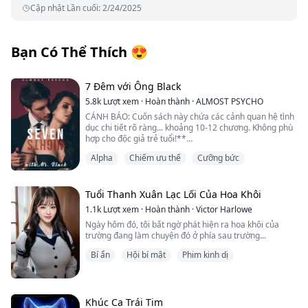
Cập nhật Lần cuối
:
2/24/2025
Bạn Có Thể Thích
😍
7 Đêm với Ông Black
5.8k
Lượt xem
·
Hoàn thành
·
ALMOST PSYCHO
CẢNH BÁO: Cuốn sách này chứa các cảnh quan hệ tình
dục chi tiết rõ ràng... khoảng 10-12 chương. Không phù
hợp cho độc giả trẻ tuổi!**
Alpha
Chiếm ưu thế
Cưỡng bức
"Cậu đang làm gì vậy?" Dakota nắm chặt cổ tay tôi
trước khi chúng kịp chạm vào cơ thể anh ấy.
"Chạm vào cậu." Một lời thì thầm thoát ra từ môi tôi và
Tuổi Thanh Xuân Lạc Lối Của Hoa Khôi
tôi thấy ánh mắt anh ấy hẹp lại như thể tôi đã xúc phạm
1.1k
Lượt xem
·
Hoàn thành
·
Victor Harlowe
anh ấy.
Ngày hôm đó, tôi bất ngờ phát hiện ra hoa khôi của
trường đang làm chuyện đó ở phía sau trường...
"Emara. Cậu không được chạm vào tôi. Hôm nay hay
bất cứ lúc nào."
Bí ẩn
Hội bí mật
Phim kinh dị
Những ngón tay mạnh mẽ nắm lấy tay tôi và đặt chúng
chắc chắn lên trên đầu tôi.
Khúc Ca Trái Tim
"Tôi không ở đây để yêu cậu. Chúng ta chỉ sẽ làm tình