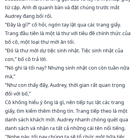
từ cặp. Anh đi quanh bàn và đặt chúng trước mắt
Audrey đang bối rối.
“Đây là gì?” cô hỏi, ngón tay lật qua các trang giấy.
Trang đầu tiên là một lá thư với tiêu đề chính thức của
bố cô, một loại thư mời ăn tối.
“Đó là thư mời dự tiệc sinh nhật. Tiệc sinh nhật của
con,” bố cô trả lời.
“Nó ghi là tối nay? Nhưng sinh nhật con còn tuần nữa
mà,”
“Như con thấy đấy, Audrey, thời gian rất quan trọng
đối với bố,”
Cô không hiểu ý ông là gì, nên tiếp tục lật các trang
giấy, tìm kiếm thêm thông tin. Trang tiếp theo là một
danh sách khách mời. Audrey nhanh chóng quét qua
danh sách và nhận ra tất cả những cái tên nổi tiếng.
"Nghe này, tối nay chúng ta sẽ tổ chức một bữa tiệc