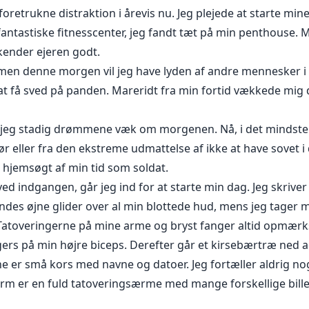
foretrukne distraktion i årevis nu. Jeg plejede at starte m
fantastiske fitnesscenter, jeg fandt tæt på min penthouse. Mi
 kender ejeren godt.
 men denne morgen vil jeg have lyden af andre mennesker i 
or at få sved på panden. Mareridt fra min fortid vækkede m
r jeg stadig drømmene væk om morgenen. Nå, i det mindste
r eller fra den ekstreme udmattelse af ikke at have sovet i 
t hjemsøgt af min tid som soldat.
ved indgangen, går jeg ind for at starte min dag. Jeg skrive
Hendes øjne glider over al min blottede hud, mens jeg tager 
Tatoveringerne på mine arme og bryst fanger altid opmær
ers på min højre biceps. Derefter går et kirsebærtræ ned a
e er små kors med navne og datoer. Jeg fortæller aldrig n
arm er en fuld tatoveringsærme med mange forskellige billede