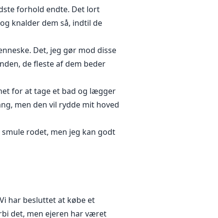
dste forhold endte. Det lort
 og knalder dem så, indtil de
menneske. Det, jeg gør mod disse
fanden, de fleste af dem beder
et for at tage et bad og lægger
lang, men den vil rydde mit hoved
n smule rodet, men jeg kan godt
i har besluttet at købe et
orbi det, men ejeren har været