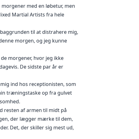
ine morgener med en løbetur, men
xed Martial Artists fra hele
baggrunden til at distrahere mig,
ig denne morgen, og jeg kunne
 de morgener, hvor jeg ikke
dagevis. De sidste par år er
r mig ind hos receptionisten, som
min træningstaske op fra gulvet
ksomhed.
d resten af armen til midt på
ogen, der lægger mærke til dem,
r. Det, der skiller sig mest ud,