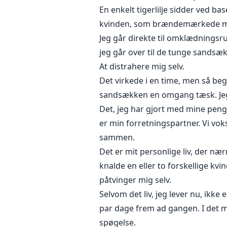
En enkelt tigerlilje sidder ved b
kvinden, som brændemærkede min s
Jeg går direkte til omklædningsru
jeg går over til de tunge sandsæ
At distrahere mig selv.
Det virkede i en time, men så begy
sandsækken en omgang tæsk. Jeg ka
Det, jeg har gjort med mine penge
er min forretningspartner. Vi vo
sammen.
Det er mit personlige liv, der næ
knalde en eller to forskellige kv
påtvinger mig selv.
Selvom det liv, jeg lever nu, ikke
par dage frem ad gangen. I det m
spøgelse.