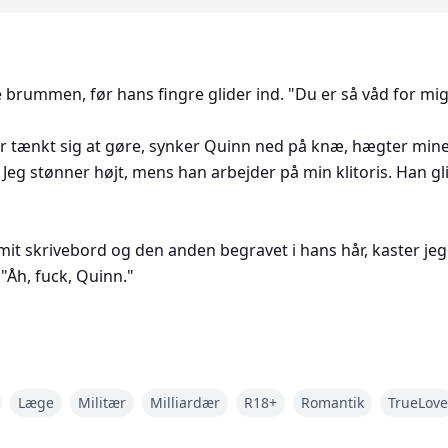
ummen, før hans fingre glider ind. "Du er så våd for mig. 
har tænkt sig at gøre, synker Quinn ned på knæ, hægter min
Jeg stønner højt, mens han arbejder på min klitoris. Han glid
t skrivebord og den anden begravet i hans hår, kaster jeg
"Åh, fuck, Quinn."
Læge
Militær
Milliardær
R18+
Romantik
TrueLove
job, et komfortabelt hjem og en kærlig familie. Alligevel føl