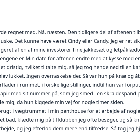
e i sine hænder, men timingen var forkert til at beholde de
end hun burde.
 blev milliardær, før han vidste, hvad der skete. Kvinder k
avde regnet med. Nå, næsten. Den tidligere del af aftenen t
at mere af hans sjæl bliver ødelagt. Han længes efter ægt
huske. Det kunne have været Cindy eller Candy. Jeg er ret sik
den.
ngeret af en af mine investorer. Fine jakkesæt og letpåklædt
pengene er. Min date for aftenen endte med at kysse med en
å samme vej igen. Spændingen blusser op mellem dem, da e
dristig, hvilket tiltalte mig, så jeg tog hende ned til en 
sser, bryder flammer af begær ud, og minder fra fortiden væk
 blev lukket. Ingen overraskelse der. Så var hun på knæ og 
r venter dem, mens de lærer hinanden at kende igen? Eller v
flader i rummet, i forskellige stillinger, indtil hun var for
papir med sit nummer på, som jeg smed i en skraldespand p
 mig, da hun kiggede min vej for nogle timer siden.
brugt i vægtrummet i min penthouse for at arbejde af nogl
 et bad, klædte mig på til klubben jeg ofte besøger, og så k
rbejde, og jeg efterlod dem mere end tilfredse. Så tog jeg 