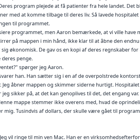
Deres program plejede at få patienter fra hele landet. Det
aner med at komme tilbage til deres liv. Så lavede hospitale
ingen til programmet.
nsiere programmet, men Aaron bemærkede, at vi ville have m
tirrer på mappen i min hånd, ikke klar til at åbne den endnu fo
 sig økonomisk. De gav os en kopi af deres regnskaber for de
e deres penge.
ventet?" spørger jeg Aaron.
varer han. Han sætter sig i en af de overpolstrede kontorst
r. Jeg åbner mappen og skimmer siderne hurtigt. Hospitalet 
jeg sikker på, at det kan genoplives til det, det engang var
denne mappe stemmer ikke overens med, hvad de oprindeli
ig. Tusindvis af dollars, der skulle være gået til program
 Jeg vil ringe til min ven Mac. Han er en virksomhedsefterfors