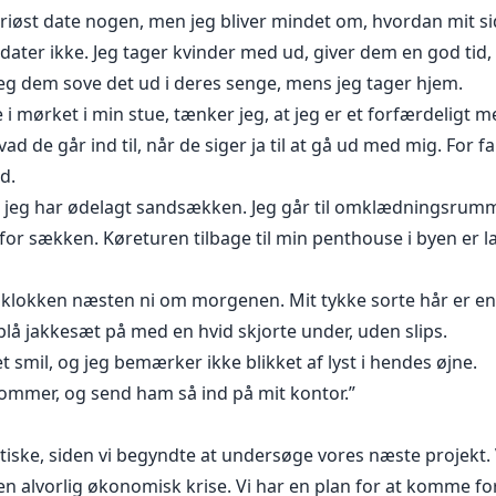
eriøst date nogen, men jeg bliver mindet om, hvordan mit si
 dater ikke. Jeg tager kvinder med ud, giver dem en god tid,
jeg dem sove det ud i deres senge, mens jeg tager hjem.
 i mørket i min stue, tænker jeg, at jeg er et forfærdeligt 
vad de går ind til, når de siger ja til at gå ud med mig. For 
d.
at jeg har ødelagt sandsækken. Jeg går til omklædningsrumm
 for sækken. Køreturen tilbage til min penthouse i byen er 
 klokken næsten ni om morgenen. Mit tykke sorte hår er e
blå jakkesæt på med en hvid skjorte under, uden slips.
 smil, og jeg bemærker ikke blikket af lyst i hendes øjne.
kommer, og send ham så ind på mit kontor.”
iske, siden vi begyndte at undersøge vores næste projekt. V
 i en alvorlig økonomisk krise. Vi har en plan for at komme f