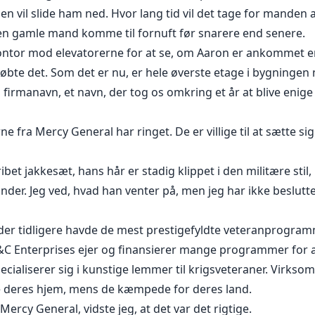
en vil slide ham ned. Hvor lang tid vil det tage for manden 
 den gamle mand komme til fornuft før snarere end senere.
ontor mod elevatorerne for at se, om Aaron er ankommet endn
øbte det. Som det er nu, er hele øverste etage i bygningen
 firmanavn, et navn, der tog os omkring et år at blive enig
fra Mercy General har ringet. De er villige til at sætte sig
ibet jakkesæt, hans hår er stadig klippet i den militære sti
der. Jeg ved, hvad han venter på, men jeg har ikke besluttet
 et der tidligere havde de mest prestigefyldte veteranprogr
G&C Enterprises ejer og finansierer mange programmer for at
ialiserer sig i kunstige lemmer til krigsveteraner. Virksom
ede deres hjem, mens de kæmpede for deres land.
cy General, vidste jeg, at det var det rigtige.