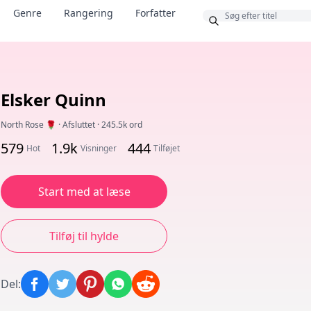
Bonus
Genre
Rangering
Forfatter
Elsker Quinn
North Rose 🌹
·
Afsluttet
·
245.5k ord
579
1.9k
444
Hot
Visninger
Tilføjet
Start med at læse
Tilføj til hylde
Del
: