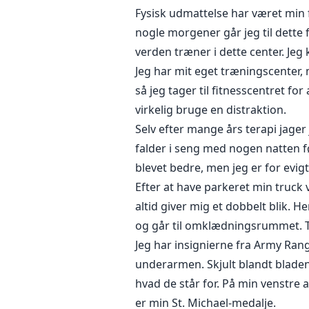
Fysisk udmattelse har været min 
nogle morgener går jeg til dette 
verden træner i dette center. Jeg
Jeg har mit eget træningscenter,
så jeg tager til fitnesscentret f
virkelig bruge en distraktion.
Selv efter mange års terapi jage
falder i seng med nogen natten fø
blevet bedre, men jeg er for evig
Efter at have parkeret min truck 
altid giver mig et dobbelt blik. 
og går til omklædningsrummet. 
Jeg har insignierne fra Army Rang
underarmen. Skjult blandt bladen
hvad de står for. På min venstre 
er min St. Michael-medalje.