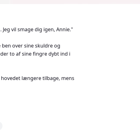
Jeg vil smage dig igen, Annie."
e ben over sine skuldre og
er to af sine fingre dybt ind i
 hovedet længere tilbage, mens
er hun, at der mangler noget i