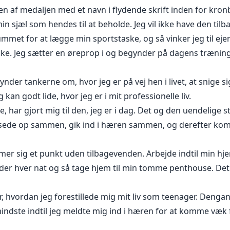
asen af medaljen med et navn i flydende skrift inden for kro
jæl som hendes til at beholde. Jeg vil ikke have den tilb
mmet for at lægge min sportstaske, og så vinker jeg til ejer
kke. Jeg sætter en øreprop i og begynder på dagens træning
nder tankerne om, hvor jeg er på vej hen i livet, at snige sig
n godt lide, hvor jeg er i mit professionelle liv.
, har gjort mig til den, jeg er i dag. Det og den uendelige 
ksede op sammen, gik ind i hæren sammen, og derefter kom 
rmer sig et punkt uden tilbagevenden. Arbejde indtil min hje
inder hver nat og så tage hjem til min tomme penthouse. Det
 er, hvordan jeg forestillede mig mit liv som teenager. Deng
indste indtil jeg meldte mig ind i hæren for at komme væk