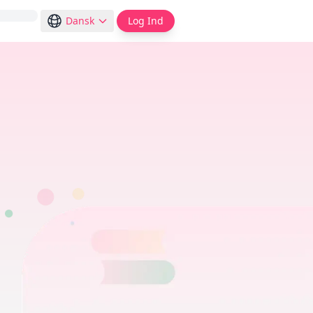
Dansk
Log Ind