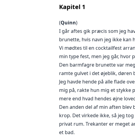
hendes liv. Noget hun engang havd
Kapitel
1
drømmer om hans ansigt mere, 
(
Quinn
)
Quinn Greyson investerede godt og
I går aftes gik præcis som jeg h
Med hver ny erobring føler han, 
brunette, hvis navn jeg ikke kan 
havde, men mistede for længe si
Vi mødtes til en cocktailfest arra
min type fest, men jeg går, hvor 
Et tilfældigt møde sætter dem p
Den barmfagre brunette var meget 
fortid bliver afsløret. Når de ky
ramte gulvet i det øjeblik, døren
finde vej gennem det minefelt, de
en elsker fra hans fortid?
Jeg havde hende på alle flade over
mig på, rakte hun mig et stykke 
18+ Modent seksuelt indhold
mere end hvad hendes øjne lovede
Den anden del af min aften blev 
krop. Det virkede ikke, så jeg tog
privat rum. Trekanter er meget a
et bad.