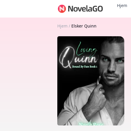
Hjem
Hjem
/
Elsker Quinn