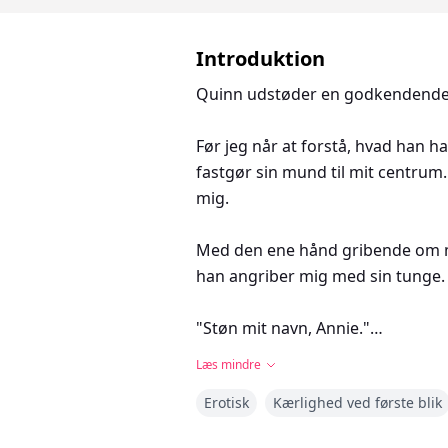
Introduktion
Quinn udstøder en godkendende br
Før jeg når at forstå, hvad han 
fastgør sin mund til mit centrum. 
mig.
Med den ene hånd gribende om mi
han angriber mig med sin tunge. 
"Støn mit navn, Annie."
Læs mindre
********************
Erotisk
Kærlighed ved første blik
Annora Winters har et fantastisk 