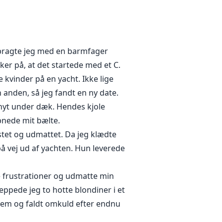
t. En kærlighed så ren, at hun
aster sig over ham hver aften.
ilbragte jeg med en barmfager
e kærlighed. Noget han engang
ker på, at det startede med et C.
e kvinder på en yacht. Ikke lige
 anden, så jeg fandt en ny date.
n hemmelighed fra deres fælles
kahyt under dæk. Hendes kjole
kes til live. Kan Quinn og Annora
åbnede mit bælte.
il de blive revet fra hinanden af
pustet og udmattet. Da jeg klædte
å vej ud af yachten. Hun leverede
e frustrationer og udmatte min
neppede jeg to hotte blondiner i et
hjem og faldt omkuld efter endnu