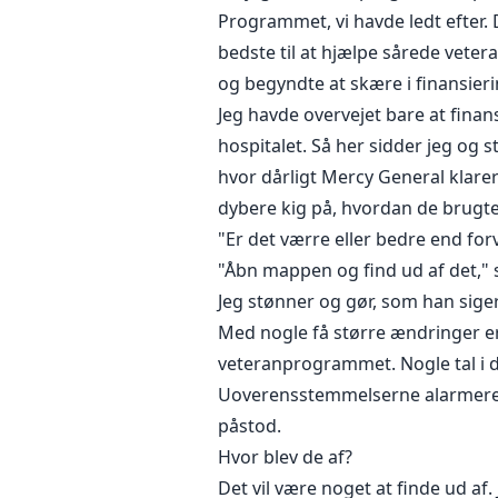
Programmet, vi havde ledt efter. 
bedste til at hjælpe sårede veter
og begyndte at skære i finansier
Jeg havde overvejet bare at fina
hospitalet. Så her sidder jeg og s
hvor dårligt Mercy General klarer
dybere kig på, hvordan de brugt
"Er det værre eller bedre end for
"Åbn mappen og find ud af det," s
Jeg stønner og gør, som han sige
Med nogle få større ændringer er 
veteranprogrammet. Nogle tal i 
Uoverensstemmelserne alarmerer m
påstod.
Hvor blev de af?
Det vil være noget at finde ud af.