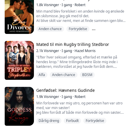
På ...
1.8k
Visninger
·
I gang
·
Robert
Min mand blev forelsket i en anden kvinde og ønskede
en skilsmisse. Jeg gik med til det.
At blive skilt var nemt, men at finde sammen igen bliver
ikke så enkelt.
Anden chance
Fortrydelse
Efter skilsmissen opdagede min eksmand, at jeg er
datter af en velhavende familie. Han blev forelsket i
Hævn og forræderi
mig igen og gik endda på knæ for at bede mig om at
gifte mig med ham igen.
Mated til min Rugby trilling Stedbror
Til dette havde jeg kun ét ord: "Forsvind!"
2.1k
Visninger
·
I gang
·
Hazel Morris
"Efter hver seksuel omgang, efterlad et mærke på
hendes krop." Mine trillingebrødre låste mig inde i
kælderen, misforstået at jeg havde forrådt dem.
Jeg boede hos min stedfar for at gå i skole, og
Alfa
Anden chance
BDSM
trillingerne gjorde hele skolen til et mareridt for mig, og
manipulerede mit sårbare hjerte til at falde for dem.
Efter at have tilgivet dem, kastede de mig igen i
helvede.
Genfødsel: Hævnens Gudinde
"Føler de sig virkelig komf...
1.9k
Visninger
·
I gang
·
Robert
Min forlovede var mig utro, og personen han var utro
med, var min søster!
Jeg blev forrådt af både min forlovede og min søster.
Endnu mere tragisk, de skar mine lemmer af, skar min
Dårlig dreng
Forbudt
Fortrydelse
tunge ud, havde sex foran mig og myrdede mig brutalt!
Jeg hader dem så meget...