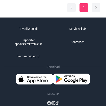
Heldigvis, ved et skæbnens twist, blev jeg genfødt!
Med en ny chance i livet vil jeg leve for mig selv, og jeg
1
vil blive dronningen af unde...
Privatlivspolitik
Servicevilkår
Rapportér
Kontakt os
ophavsretskrænkelse
Roman nøgleord
Download
Follow Us