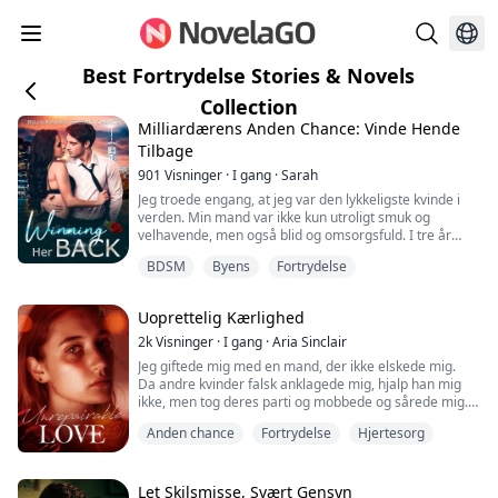
Best Fortrydelse Stories & Novels
Collection
Milliardærens Anden Chance: Vinde Hende
Tilbage
901
Visninger
·
I gang
·
Sarah
Jeg troede engang, at jeg var den lykkeligste kvinde i
verden. Min mand var ikke kun utroligt smuk og
velhavende, men også blid og omsorgsfuld. I tre år
efter vores bryllup behandlede han mig som en
BDSM
Byens
Fortrydelse
prinsesse.
Men alt ændrede sig den dag, jeg så min normalt
sammensatte og reserverede mand presse sin
Uoprettelig Kærlighed
såkaldte "søster" op mod væggen og rasende kræve,
"Du valgte at gifte dig med en anden mand dengang...
2k
Visninger
·
I gang
·
Aria Sinclair
Jeg giftede mig med en mand, der ikke elskede mig.
Da andre kvinder falsk anklagede mig, hjalp han mig
ikke, men tog deres parti og mobbede og sårede mig...
Jeg blev dybt skuffet over ham og blev skilt fra ham!
Anden chance
Fortrydelse
Hjertesorg
Efter at være vendt tilbage til mine forældres hjem, bad
min far mig om at arve milliarder i aktiver, og min mor
og bedstemor forkælede mig, så jeg blev den
lykkeligste kvinde i verden!
Let Skilsmisse, Svært Gensyn