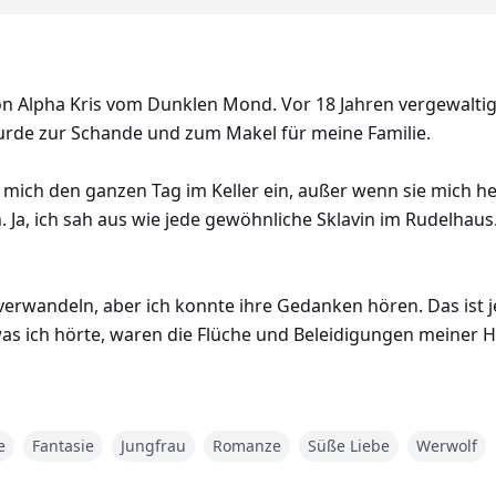
on Alpha Kris vom Dunklen Mond. Vor 18 Jahren vergewaltigt
urde zur Schande und zum Makel für meine Familie.
 mich den ganzen Tag im Keller ein, außer wenn sie mich h
n. Ja, ich sah aus wie jede gewöhnliche Sklavin im Rudelh
 verwandeln, aber ich konnte ihre Gedanken hören. Das ist 
 was ich hörte, waren die Flüche und Beleidigungen meiner 
erher!" Ich wusste, dass Elly meinen Namen schreien würde,
nd in den Flur drang, wo ich wartete.
e
Fantasie
Jungfrau
Romanze
Süße Liebe
Werwolf
n Nachmittag. Sie rief nach mir, und während sie an ihrem S