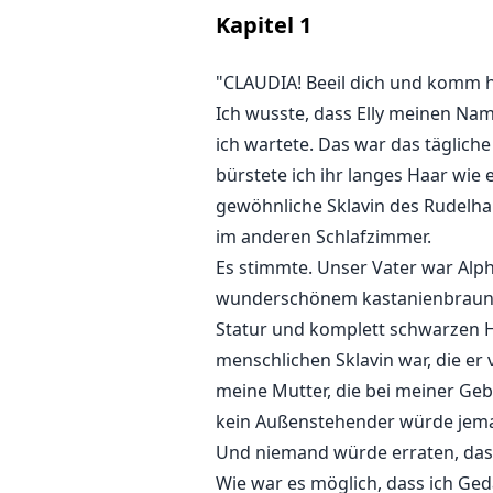
langes Haar wie eine Dienerin z
Kapitel
1
wenig wie Maria im anderen Schl
"CLAUDIA! Beeil dich und komm h
Ich wusste, dass Elly meinen Nam
ich wartete. Das war das tägliche
bürstete ich ihr langes Haar wie 
gewöhnliche Sklavin des Rudelha
im anderen Schlafzimmer.
Es stimmte. Unser Vater war Alp
wunderschönem kastanienbraunem 
Statur und komplett schwarzen Haa
menschlichen Sklavin war, die er
meine Mutter, die bei meiner Geb
kein Außenstehender würde jemals
Und niemand würde erraten, dass
Wie war es möglich, dass ich Ged