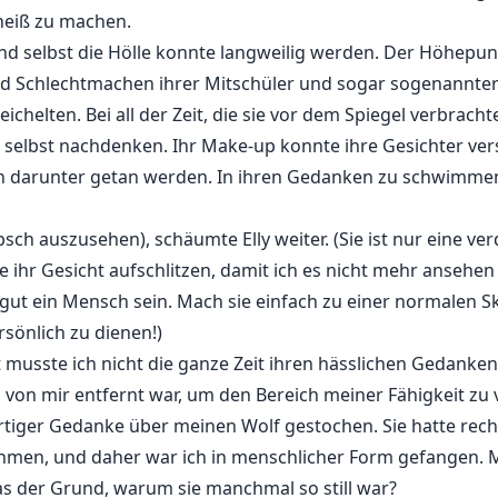
 heiß zu machen.
d selbst die Hölle konnte langweilig werden. Der Höhepun
d Schlechtmachen ihrer Mitschüler und sogar sogenannter 
elten. Bei all der Zeit, die sie vor dem Spiegel verbracht
h selbst nachdenken. Ihr Make-up konnte ihre Gesichter ver
n darunter getan werden. In ihren Gedanken zu schwimmen
übsch auszusehen), schäumte Elly weiter. (Sie ist nur eine ve
 ihr Gesicht aufschlitzen, damit ich es nicht mehr ansehen 
gut ein Mensch sein. Mach sie einfach zu einer normalen 
rsönlich zu dienen!)
musste ich nicht die ganze Zeit ihren hässlichen Gedanken
von mir entfernt war, um den Bereich meiner Fähigkeit zu ve
ösartiger Gedanke über meinen Wolf gestochen. Sie hatte rec
nehmen, und daher war ich in menschlicher Form gefangen. 
as der Grund, warum sie manchmal so still war?