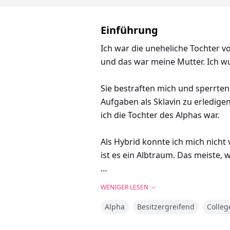
Einführung
Ich war die uneheliche Tochter v
und das war meine Mutter. Ich w
Sie bestraften mich und sperrten
Aufgaben als Sklavin zu erledige
ich die Tochter des Alphas war.
Als Hybrid konnte ich mich nicht
ist es ein Albtraum. Das meiste,
"CLAUDIA! Beeil dich und komm hi
WENIGER LESEN
Stimme aus ihrem Zimmer hallte u
Alpha
Besitzergreifend
Colleg
Das war das tägliche Ritual, jede