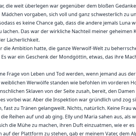
ar, die weit überlegen war gegenüber dem bloßen Gedank
 Mädchen vorgaben, sich voll und ganz schwesterlich zu un
i, sodass es keine Chance gab, dass die andere jemals Luna
 lachen. Das war der wirkliche Nachteil meiner geheimen Kr
r Lächerlichkeit.
er die Ambition hatte, die ganze Werwolf-Welt zu beherrsch
. Es war ein Geschenk der Mondgöttin, etwas, das ihre Mac
ne Frage von Leben und Tod werden, wenn jemand aus der R
le weiblichen Werwölfe standen wie befohlen im vorderen H
schlichen Sklaven von der Seite zusah, bereit, den Damen 
ies vorbei war. Aber die Inspektion war gründlich und zog s
fast zu Tränen gelangweilt. Nichts, natürlich. Keine Frau 
 die Reihen auf und ab ging. Elly und Maria sahen aus, als 
 sich die Mühe zu machen, ihren Duft einzuatmen, wie er es 
m auf der Plattform zu stehen, gab er meinem Vater, dem Alp