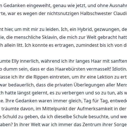
imen Gedanken eingeweiht, genau wie jetzt, und ohne Ausna
e, war es wegen der nichtsnutzigen Halbschwester Claudia,
 hier, um mit mir zu leiden. Ich, ein Hybrid, gezwungen, 
ie, die menschliche Sklavin, die mich zur Welt gebracht ha
ch allein litt. Ich konnte es ertragen, zumindest bis ich v
te Elly innerlich, während ich ihr langes Haar mit sanfte
dumm sein, dass er das Haarebürsten vermasselt! Idiotin. S
asse ich ihr die Rippen eintreten, um ihr eine Lektion zu er
 war bedauerlich, dass die privaten Überlegungen aller Me
ch hatte längst gelernt, es zu verbergen und so zu tun, als
e. Ihre Gedanken waren immer gleich, Tag für Tag, entweder
oder träumte davon, im Mittelpunkt der Aufmerksamkeit in de
 Schuld zu geben, da ich dieselbe Schule besuchte, und wer
aben? In ihrer Welt war ich immer das Zentrum ihrer Sorgen