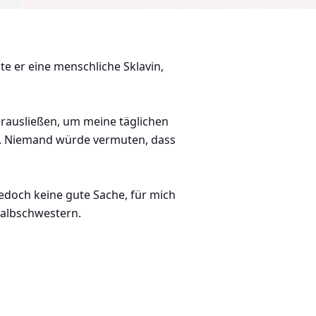
e er eine menschliche Sklavin,
erausließen, um meine täglichen
aus. Niemand würde vermuten, dass
jedoch keine gute Sache, für mich
Halbschwestern.
 lange bevor ihre schrille
chminktisch saß, bürstete ich ihr