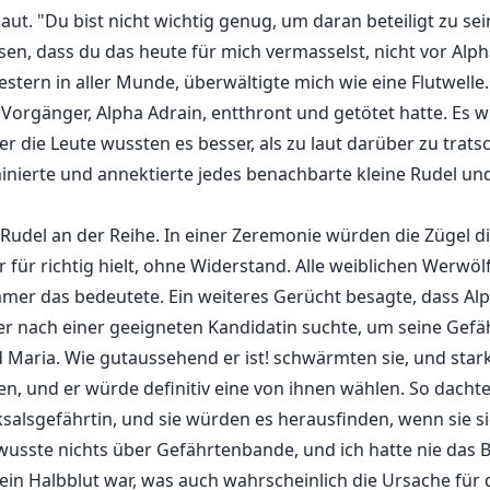
 laut. "Du bist nicht wichtig genug, um daran beteiligt zu 
sen, dass du das heute für mich vermasselst, nicht vor Alph
stern in aller Munde, überwältigte mich wie eine Flutwelle. 
 Vorgänger, Alpha Adrain, entthront und getötet hatte. Es 
er die Leute wussten es besser, als zu laut darüber zu trat
inierte und annektierte jedes benachbarte kleine Rudel u
del an der Reihe. In einer Zeremonie würden die Zügel d
 für richtig hielt, ohne Widerstand. Alle weiblichen Werwöl
mmer das bedeutete. Ein weiteres Gerücht besagte, dass Al
 er nach einer geeigneten Kandidatin suchte, um seine Gefäh
 Maria. Wie gutaussehend er ist! schwärmten sie, und stark
n, und er würde definitiv eine von ihnen wählen. So dachte 
salsgefährtin, und sie würden es herausfinden, wenn sie si
h wusste nichts über Gefährtenbande, und ich hatte nie das 
h ein Halbblut war, was auch wahrscheinlich die Ursache für