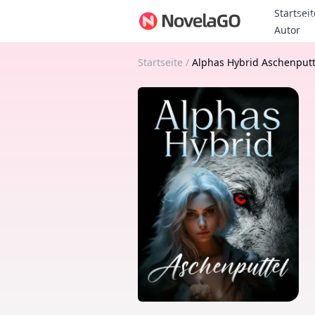
Startseit
Bon
Autor
Startseite
/
Alphas Hybrid Aschenputt