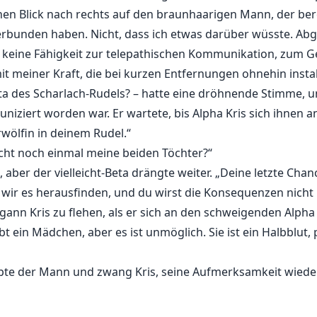
en Blick nach rechts auf den braunhaarigen Mann, der bere
rbunden haben. Nicht, dass ich etwas darüber wüsste. Ab
 keine Fähigkeit zur telepathischen Kommunikation, zum 
it meiner Kraft, die bei kurzen Entfernungen ohnehin insta
eta des Scharlach-Rudels? – hatte eine dröhnende Stimme, u
iziert worden war. Er wartete, bis Alpha Kris sich ihnen an
rwölfin in deinem Rudel.“
leicht noch einmal meine beiden Töchter?“
, aber der vielleicht-Beta drängte weiter. „Deine letzte C
ir es herausfinden, und du wirst die Konsequenzen nicht 
egann Kris zu flehen, als er sich an den schweigenden Alph
bt ein Mädchen, aber es ist unmöglich. Sie ist ein Halbblut, 
te der Mann und zwang Kris, seine Aufmerksamkeit wieder a