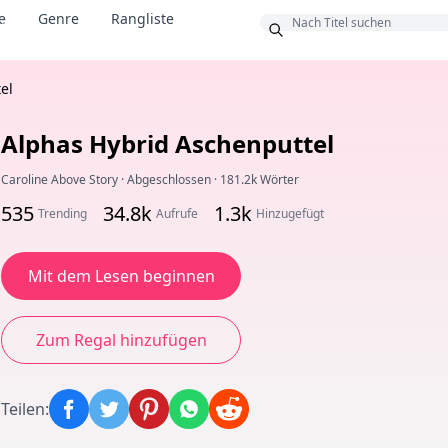
e
Genre
Rangliste
us
el
Alphas Hybrid Aschenputtel
Caroline Above Story
·
Abgeschlossen
·
181.2k Wörter
535
34.8k
1.3k
Trending
Aufrufe
Hinzugefügt
Mit dem Lesen beginnen
Zum Regal hinzufügen
Teilen
: