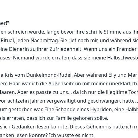
u ihrer Zufriedenheit. Niemand würde ahnen, dass sie mein
afzimmer...
er!"
en schreien würde, lange bevor ihre schrille Stimme aus ih
 Ritual, jeden Nachmittag. Sie rief nach mir, und während s
eine Dienerin zu ihrer Zufriedenheit. Wenn uns ein Fremder 
uses. Niemand würde erraten, dass sie meine Halbschwest
ha Kris vom Dunkelmond-Rudel. Aber während Elly und Mar
Haar, war ich die Außenseiterin mit meiner unerklärlich 
ren. Aber es passte zu uns... da ich nur die illegitime To
 vor achtzehn Jahren vergewaltigt und geschwängert hatte.
urt gestorben war. Eine Schande eines Hybriden, eine Halbb
 erraten, dass ich zur Familie gehören sollte.
 ich Gedanken lesen konnte. Dieses Geheimnis hatte ich 
anken lesen konnte? Ich wusste es nicht.