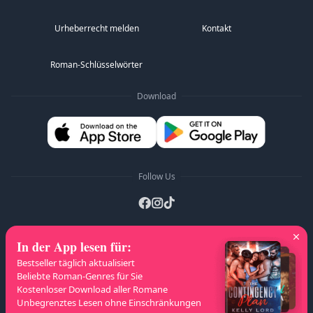
zuerst verraten?
Urheberrecht melden
Kontakt
Roman-Schlüsselwörter
Download
Follow Us
In der App lesen für
:
A-Z Listen
:
A
B
C
D
E
F
G
H
I
J
Bestseller täglich aktualisiert
K
L
M
N
O
P
Q
R
S
T
U
V
W
Beliebte Roman-Genres für Sie
Kostenloser Download aller Romane
X
Y
Z
Unbegrenztes Lesen ohne Einschränkungen