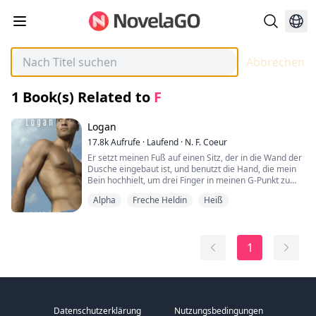
Abbrechen
1
Book(s) Related to
F
Logan
17.8k
Aufrufe
·
Laufend
·
N. F. Coeur
Er setzt meinen Fuß auf einen Sitz, der in die Wand der
Dusche eingebaut ist, und benutzt die Hand, die mein
Bein hochhielt, um drei Finger in meinen G-Punkt zu
schieben. Meine Stimme versagt, als mir die Luft
Alpha
Freche Heldin
Heiß
wegbleibt und meine Knie nachgeben. Ich hätte nie
geglaubt, dass ich so heftig kommen könnte, bevor ich
es mit diesem Mann erlebt habe. Vielleicht habe ich
Cora angelogen. Vielleicht ist er doch ein Sexgott.
1
Logan hat plötzlich seine Schicksalsgefährtin gefunden!
Das einzige Problem ist, dass sie nicht weiß, dass
Werwölfe existieren, oder dass er technisch gesehen
ihr Chef ist. Schade, dass er dem Verbotenen nie
Datenschutzerklärung
Nutzungsbedingungen
widerstehen konnte. Welches Geheimnis sollte er ihr