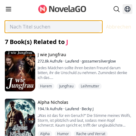
Abbrechen
7
Book(s) Related to
J
J wie Jungfrau
272.8k
Aufrufe
·
Laufend
·
gossamersilverglow
Jedes Mädchen sollte ihren besten Freund darum
bitten, ihr die Unschuld zu nehmen. Zumindest denke
ich das.
Harem
Jungfrau
Leihmutter
Ja, ich bin dieses Mädchen.
Dieses seltsame Mädchen, das immer nach dem
Unmöglichen fragt und zufällig heimlich in ihren
Alpha Nicholas
ahnungslosen – und das zu Recht – besten Freund
194.1k
Aufrufe
·
Laufend
·
Becky J
verliebt ist. Mein Name ist jedoch nicht Kummer. Ich
„Was ist das für ein Geruch?“ Die Stimme meines Wolfs,
heiße Cassie.
Storm, ist plötzlich und laut, sodass mein Kopf
schmerzt. Kaum spricht er, trifft der unglaublichste
Und mit meiner spontanen Entscheidung, aufgrund
Duft, den ich je erlebt habe, meine Nase und meine
finanzieller Schwierigkeiten als Leihmutter zu
Alpha
Humor
Rache und Verrat
Sinne gehen in den Überdrive. Es ist eine Mischung aus
fungieren, stecke ich in der Klemme. Meine Unschuld