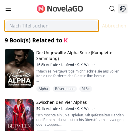
Abbrechen
9
Book(s) Related to
K
Die Ungewollte Alpha Serie (Komplette
Sammlung)
16.8k
Aufrufe
·
Laufend
·
K. K. Winter
"Mach es! Vergewaltige mich!" schrie sie aus voller
Kehle und forderte das Biest in ihm heraus.
Er lachte, ehrlich und laut.
Alpha
Böser Junge
R18+
"Du hast keine Ahnung, was du mir antust, oder,
Kätzchen?" fragte er und griff nach seinem Gürtel.
Zwischen den Vier Alphas
"Dieses kleine Lippenbeißen, das du machst, wann
immer du mich ansiehst - es macht mich verrückt.
59.1k
Aufrufe
·
Laufend
·
K. K. Winter
"Ich möchte ein Spiel spielen. Mit gefesselten Händen
Die Schauer, die über deinen Körper liefen, als ich dich
und Beinen - du kannst nichts überstürzen, erzwingen
geschlagen habe - sie haben mich so sehr erregt, dass
oder stoppen.
ich mich zurückhalten musste, um dich nicht gegen die