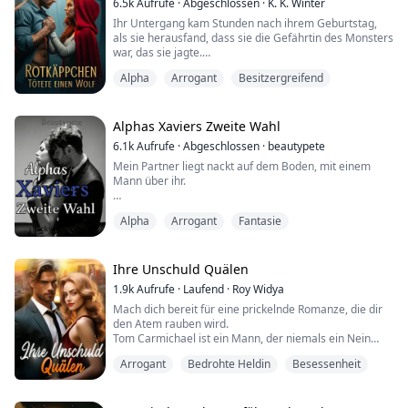
6.5k
Aufrufe
·
Abgeschlossen
·
K. K. Winter
Verlangen durchfuhr ihn, den er nicht ignorieren
Ihr Untergang kam Stunden nach ihrem Geburtstag,
konnte.
als sie herausfand, dass sie die Gefährtin des Monsters
war, das sie jagte.
Ihre weichen, nassen Atemzüge füllten seine Sinne,
und die ...
Alpha
Arrogant
Besitzergreifend
Ein Vater, gequält von der Trauer der Vergangenheit,
konnte nichts tun, bis er jemanden mit ähnlicher
Gesinnung fand und die Allianz gründete, um gegen
diejenigen zu kämpfen, die ihm die Liebe seines Lebens
Alphas Xaviers Zweite Wahl
genommen hatten. Er kämpfte im Hintergrund,
6.1k
Aufrufe
·
Abgeschlossen
·
beautypete
während seine Tochter d...
Mein Partner liegt nackt auf dem Boden, mit einem
Mann über ihr.
"Du warst nichts als ein egoistischer Partner. Alles,
Alpha
Arrogant
Fantasie
woran du denkst, ist nur an dich selbst. Du warst nur
nett zu mir, wenn es dir gepasst hat."
Meine Partnerin sagte das, während sie mit einem
Ihre Unschuld Quälen
anklagenden Finger auf mich zeigte. Ich stand still und
1.9k
Aufrufe
·
Laufend
·
Roy Widya
sah sie schockiert an. Ich kann nicht glauben, dass
Mach dich bereit für eine prickelnde Romanze, die dir
diese Frau die Person ist, mi...
den Atem rauben wird.
Tom Carmichael ist ein Mann, der niemals ein Nein
akzeptiert, besonders wenn es um die verführerische
Arrogant
Bedrohte Heldin
Besessenheit
Whatson geht. Er macht ihr ein verlockendes Angebot –
eine rein körperliche Beziehung ohne Verpflichtungen.
Doch Tom merkt schnell, dass er mehr will als nur eine