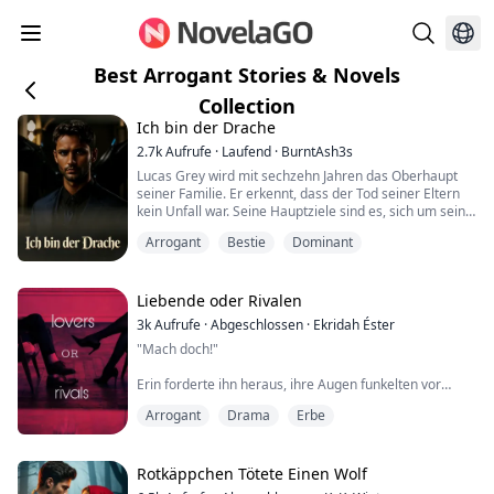
Best Arrogant Stories & Novels
Collection
Ich bin der Drache
2.7k
Aufrufe
·
Laufend
·
BurntAsh3s
Lucas Grey wird mit sechzehn Jahren das Oberhaupt
seiner Familie. Er erkennt, dass der Tod seiner Eltern
kein Unfall war. Seine Hauptziele sind es, sich um seine
beiden Schwestern zu kümmern und den Mörder
Arrogant
Bestie
Dominant
seiner Eltern zu finden.
Lucas findet seine Seelenverwandte, aber sie will ihn
nicht. Ein brutaler Angriff zwingt sie, sich zu verstecken,
und Lucas muss ihre Albträume ertragen.
Liebende oder Rivalen
Durch Zufall tr...
3k
Aufrufe
·
Abgeschlossen
·
Ekridah Éster
"Mach doch!"
Erin forderte ihn heraus, ihre Augen funkelten vor
Trotz.
Arrogant
Drama
Erbe
Braden verengte seinen Blick, als er sie ansah, ihre
geröteten Wangen und die Art, wie ihr Atem in sanften
Stößen kam, wahrnahm. Er erkannte, dass er sie auf
Rotkäppchen Tötete Einen Wolf
dem Bett unter sich festhielt, und ein Schwall von