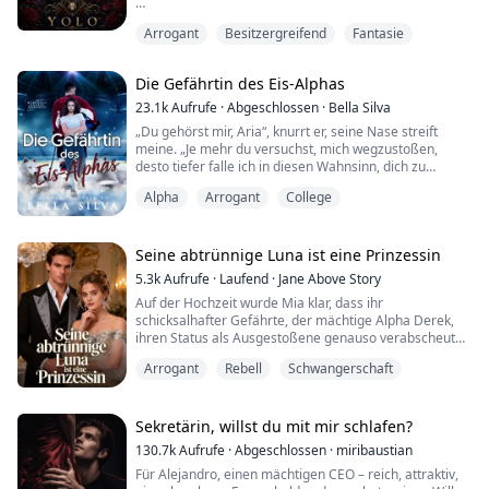
„Sag es mir“, sagte e...
Elara glaubte, die Verbannung würde sie zugrunde
Arrogant
Besitzergreifend
Fantasie
richten. Stattdessen führte sie sie direkt zu Kael Draven
– dem Lykanerkönig, dessen Berührung brennt, dessen
Hände sich nehmen, was er will, dessen Dunkelheit
Die Gefährtin des Eis-Alphas
droht, sie zu verschlingen.
23.1k
Aufrufe
·
Abgeschlossen
·
Bella Silva
Doch sie ist mehr als gewöhnlich; sie ist seine
„Du gehörst mir, Aria“, knurrt er, seine Nase streift
Gefährtin, sein Fluch, seine Besessenheit....
meine. „Je mehr du versuchst, mich wegzustoßen,
desto tiefer falle ich in diesen Wahnsinn, dich zu
wollen.“
Alpha
Arrogant
College
„Du willst doch nicht mal eine Gefährtin!“, erinnere ich
ihn und hasse, wie klein meine Stimme klingt – und wie
mein Körper zu singen anfängt, sobald er mir so nah
Seine abtrünnige Luna ist eine Prinzessin
ist.
5.3k
Aufrufe
·
Laufend
·
Jane Above Story
Auf der Hochzeit wurde Mia klar, dass ihr
Sein Atem streift meine Lippen. „Du hast recht. Will ich
schicksalhafter Gefährte, der mächtige Alpha Derek,
nicht. Abe...
ihren Status als Ausgestoßene genauso verabscheute
wie jeder andere auch. Er hatte schon immer seine
Arrogant
Rebell
Schwangerschaft
erste Liebe, Cassandra, geliebt, obwohl diese Mia eine
Falle gestellt und ihre Hochzeit ruiniert hatte. Mit
gebrochenem Herzen wies Mia Derek zurück und
verließ ihn. Doch schon bald erkannte sie, dass sie ...
Sekretärin, willst du mit mir schlafen?
130.7k
Aufrufe
·
Abgeschlossen
·
miribaustian
Für Alejandro, einen mächtigen CEO – reich, attraktiv,