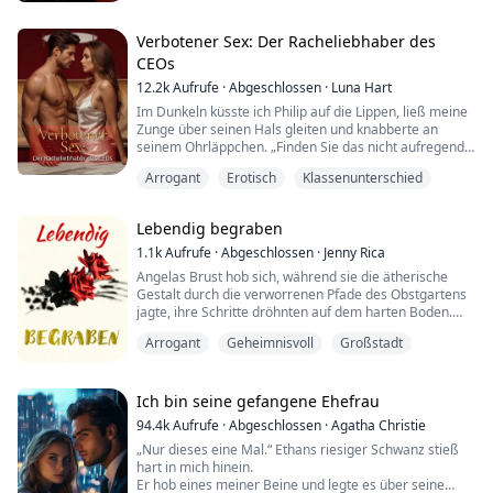
Seine Peitsche glitt über meine Muschi.
Arrogant
Ich spürte, wie meine Muschi nass wurde, und Wasser
tropfte meine Oberschenkel hinunter.
Verbotener Sex: Der Racheliebhaber des
Er peitschte mich leicht mit der Reitpeitsche und befahl
CEOs
m...
12.2k
Aufrufe
·
Abgeschlossen
·
Luna Hart
Im Dunkeln küsste ich Philip auf die Lippen, ließ meine
Zunge über seinen Hals gleiten und knabberte an
seinem Ohrläppchen. „Finden Sie das nicht aufregend,
Mr. Foster?“ Meine Hand drückte gegen seine Brust,
Arrogant
Erotisch
Klassenunterschied
glitt weiter nach unten und spürte durch seine Hose
seinen langen, erwachenden Schwanz.
Lebendig begraben
Rache wurde mein einziger Lebensinhalt, und Philip
Foster – der mächtige Mann hinter dem Brightonfield-...
1.1k
Aufrufe
·
Abgeschlossen
·
Jenny Rica
Angelas Brust hob sich, während sie die ätherische
Gestalt durch die verworrenen Pfade des Obstgartens
jagte, ihre Schritte dröhnten auf dem harten Boden.
Der Vollmond warf ein gespenstisches Licht über die
Arrogant
Geheimnisvoll
Großstadt
Szene und erzeugte lange Schatten, die wie dunkle
Gespenster tanzten und sich wanden. Sie war hierher
gekommen, um Rache für den Tod ihrer Schwester zu
suchen, doch nun wurde sie von dem Geist ...
Ich bin seine gefangene Ehefrau
94.4k
Aufrufe
·
Abgeschlossen
·
Agatha Christie
„Nur dieses eine Mal.“ Ethans riesiger Schwanz stieß
hart in mich hinein.
Er hob eines meiner Beine und legte es über seine