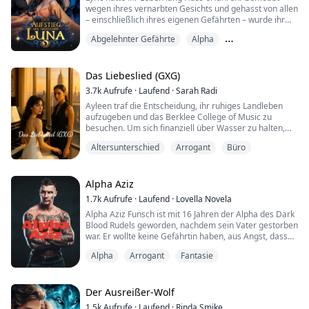
wegen ihres vernarbten Gesichts und gehasst von allen
– einschließlich ihres eigenen Gefährten – wurde ihr
immer gesagt, sie sei hässlich. Ihr Gefährte hielt sie
Abgelehnter Gefährte
Alpha
nur aus territorialen Gründen bei sich, und in dem
Moment, als er bekam, was er wollte, stieß er sie von
Arrangierte Ehe
sich, ließ sie gebrochen und allein zurück.
Das Liebeslied (GXG)
Dann traf sie ihn. Den ersten Mann, de...
3.7k
Aufrufe
·
Laufend
·
Sarah Radi
Ayleen traf die Entscheidung, ihr ruhiges Landleben
aufzugeben und das Berklee College of Music zu
besuchen. Um sich finanziell über Wasser zu halten,
schloss sie sich einer Band an, die in der örtlichen
Altersunterschied
Arrogant
Büro
LGBT-Bar auftrat. Was sie nicht ahnte, war, dass ihr
Leben eine unerwartete Wendung nehmen würde, als
sie Clara begegnete, einer Staatsanwältin mit dem Ruf,
Herzen zu brechen.
Alpha Aziz
1.7k
Aufrufe
·
Laufend
·
Lovella Novela
Alpha Aziz Funsch ist mit 16 Jahren der Alpha des Dark
Blood Rudels geworden, nachdem sein Vater gestorben
war. Er wollte keine Gefährtin haben, aus Angst, dass
der Vampirkönig, den er töten sollte, sie nur benutzen
Alpha
Arrogant
Fantasie
würde, um an ihn heranzukommen. Er beschloss, sie
abzulehnen, wenn die Zeit gekommen war, weil er
keine Ablenkung wollte, während er seine Mission
begann, seine Geschwister zu finden. ...
Der Ausreißer-Wolf
1.5k
Aufrufe
·
Laufend
·
Rinda Smike