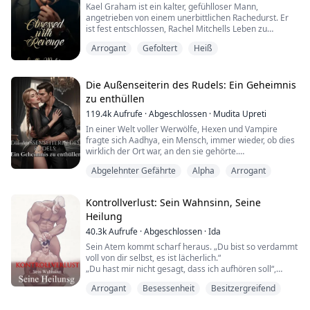
Kael Graham ist ein kalter, gefühlloser Mann,
angetrieben von einem unerbittlichen Rachedurst. Er
ist fest entschlossen, Rachel Mitchells Leben zu
zerstören, und würde alles tun, um sein Ziel zu
Arrogant
Gefoltert
Heiß
erreichen. Zu diesem Zweck lockt Kael Rachel in eine
gefährliche Falle, doch ironischerweise ist es Rachels
Schwester Sarah, die die Konsequenzen tragen muss.
Wer wird nun aus diesem Spiel aus Rache und Ve...
Die Außenseiterin des Rudels: Ein Geheimnis
zu enthüllen
119.4k
Aufrufe
·
Abgeschlossen
·
Mudita Upreti
In einer Welt voller Werwölfe, Hexen und Vampire
fragte sich Aadhya, ein Mensch, immer wieder, ob dies
wirklich der Ort war, an den sie gehörte.
Egal, wie oft sie sich diese Frage stellte, die Antwort
Abgelehnter Gefährte
Alpha
Arrogant
blieb immer dieselbe … JA.
Ihre Eltern waren eines der stärksten Beta-Paare (die
Stellvertreter des Alphas) ihrer Zeit auf dem gesamten
Kontrollverlust: Sein Wahnsinn, Seine
Kontinent. Doch obwohl Beta-Blut durch ihre Adern
Heilung
floss, wusste...
40.3k
Aufrufe
·
Abgeschlossen
·
Ida
Sein Atem kommt scharf heraus. „Du bist so verdammt
voll von dir selbst, es ist lächerlich.“
„Du hast mir nicht gesagt, dass ich aufhören soll“,
murmele ich.
Arrogant
Besessenheit
Besitzergreifend
Seine Finger zucken, als wolle er mich schlagen oder
packen, vielleicht beides.