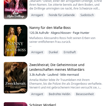
„Mariam.“ Diesel, einer der arroganten Drillinge, schrie
erklärte sich bereit, ihr zu helfen, aber unter einer
ihren Namen. Sie zitterte bereits auf dem Boden, und
Bedingung.
die Drillinge umringten sie nackt, ihre Schwänze voll
erigiert und hart.
"Heirate ihn."
Arrogant
Feinde für Liebende
Sadistisch
„Du hast wirklich Nerven, uns beim Direktor melden zu
Lia hatte keine andere Wahl, al...
wollen. Hast du vergessen, wer wir sind? Wir
beherrschen Dranovile und das ist deine Strafe. Wir
Nanny für den Mafia-Boss
werden dich ficken, bis du ohnmächtig wirst.“
120.3k
Aufrufe
·
Abgeschlossen
·
Page Hunter
Mafiaboss Alessandro Rossi holt seinen Erben von
„Du wirst immer un...
seiner entflohenen Frau zurück.
Er engagiert die junge Victoria, um sich um seinen
Arrogant
Dunkel
Ernsthaft
Sohn zu kümmern. Nach einer durchzechten Nacht ist
sie von ihm schwanger.
Ihre Leben sind nun miteinander verflochten und sie
Zweckheirat; Die Geheimnisse und
enden in einer lieblosen Ehe. Sie findet Trost in den
Leidenschaften meines Milliardärs
Armen eines anderen.
3.3k
Aufrufe
·
Laufend
·
little mermaid
Lesen Sie weiter, um herauszufinden, was passiert,
Amelia Walter lebte ihr Traumleben mit ihrem
wenn das Kind...
Ehemann, bis die Polizei ihn als Drogenboss verhaftete.
Verwirrt und mit gebrochenem Herzen versucht sie, ihn
zu vergessen und neu anzufangen. Doch die Schulden
Arrogant
Bedrohte Heldin
Besessenheit
ihres Mannes und Drohungen von einem unbekannten
kriminellen Rivalen machen ihr Leben zur Hölle.
Schöner Mistkerl