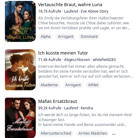
Er dreht den Kopf weg, als würde er nach Sauerstoff
Vertauschte Braut, wahre Luna
suchen, aber ich sehe es, das Erröten in seinem Hals,
den schnellen Puls unter meinem Daumen, wie sein
18.7k
Aufrufe
·
Laufend
·
Eve Above Story
Körper ...
Als Emily die Verlobungsfeier ihrer Halbschwester
Chloe besuchte, musste sie Chloe dabei zuhören, wie
sie mit ihrem Verlobten prahlte und sagte, er sei der
mächtigste Alpha in dieser Region. Doch als der
Alpha
Arrogant
Dominant
Bräutigam eintraf, ging er nicht zu Chloe, sondern zu
Emily....
„Hallo, meine Verlobte. Die Feier beginnt gleich, warum
bist du noch nicht angezogen?“
Ich küsste meinen Tutor
71.4k
Aufrufe
·
Abgeschlossen
·
whitefield283
Emerson Beckett hat immer alles alleine gemacht.
Seitdem ihn seine Familie verstoßen hat, weil er sich
geoutet hat, kann er sich nur auf sich selbst verlassen.
Jetzt, in seinem letzten Jahr an der University of
Akademie
Arrogant
Athlet
California, möchte er nur sein Studium abschließen,
Musik mit seiner Band machen und in Ruhe seinen
Abschluss feiern. Doch als er gezwungen wird, sich ein
Wohnheimzimmer mit Adam Pierce—dem...
Mafias Ersatzbraut
99.2k
Aufrufe
·
Laufend
·
Kendra
Ich werde dich so lange ficken, bis du mit meinem Kind
schwanger bist.
Er band meine Hände und Beine auseinander und
befestigte sie an den vier Ecken des Bettes, während er
Altersunterschied
Armes Mädchen
langsam seine Hemdsärmel hochkrempelte.