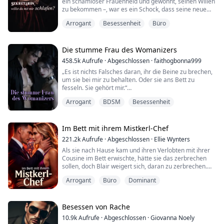
ein schamloser Frauenheld und gewohnt, seinen Willen
zu bekommen –, war es ein Schock, dass seine neue
Sekretärin sich weigerte, mit ihm zu schlafen, wo doch
Arrogant
Besessenheit
Büro
jede andere Frau ihm zu Füßen gelegen hatte.
Vielleicht war genau das der Grund, warum keine von
ihnen länger als zwei Wochen blieb. Er hatte sie schnell
Die stumme Frau des Womanizers
satt. Aber Valeria sagte Nein, u...
458.5k
Aufrufe
·
Abgeschlossen
·
faithogbonna999
„Es ist nichts Falsches daran, ihr die Beine zu brechen,
um sie bei mir zu behalten. Oder sie ans Bett zu
fesseln. Sie gehört mir.“
Sie suchte nach Freiheit. Er gab ihr Besessenheit,
Arrogant
BDSM
Besessenheit
eingehüllt in Zärtlichkeit.
Genesis Caldwell dachte, die Flucht aus ihrem
gewalttätigen Zuhause bedeute Erlösung – doch ihre
arrangierte Ehe mit dem Milliardär Kieran Blackwood
Im Bett mit ihrem Mistkerl-Chef
könnte sich als eine ganz eigene Art von...
221.2k
Aufrufe
·
Abgeschlossen
·
Ellie Wynters
Als sie nach Hause kam und ihren Verlobten mit ihrer
Cousine im Bett erwischte, hätte sie das zerbrechen
sollen, doch Blair weigert sich, daran zu zerbrechen.
Sie ist stark, kompetent und fest entschlossen, nach
Arrogant
Büro
Dominant
vorne zu blicken. Was sie jedoch nicht geplant hatte,
war, ihren Kummer im Scotch ihres Chefs zu ertränken
… oder mit ihrem rücksichtslosen, gefährlich
charmanten Chef Roman im Bett zu lan...
Besessen von Rache
10.9k
Aufrufe
·
Abgeschlossen
·
Giovanna Noely