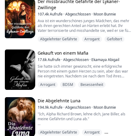
lockere Affäre mit ihr. Er ist entschlossen, ihre Mauern
Der missbrauchte Gefährte der Lykaner-
ei...
Zwillinge
107.4k
Aufrufe
·
Abgeschlossen
·
Moon Bunnie
Ava ist ein wunderschönes junges Mädchen, das mehr
als ihren gerechten Anteil an Härten erlebt hat. Ihr
Vater terrorisierte und misshandelte sie, weil er sie für
den Tod ihrer Mutter verantwortlich machte. Sie
Abgelehnter Gefährte
Arrogant
Gefoltert
arbeitete Tag und Nacht, um die Schulden ihres Vaters
zu begleichen, doch sie war vom Pech verfolgt, als ihr
eigener Vater sie an einen Zuhälter verkaufte, um
Gekauft von einem Mafia
seine Spielschulden zu begleich...
17.6k
Aufrufe
·
Abgeschlossen
·
Ekamaya Abigail
Sie hatte sich immer gewünscht, eine erfolgreiche
Person mit einem guten Herzen zu sein, aber das war
nie eingetreten. Nachdem sie nach dem Tod ihres
Vaters als Dienstmädchen gelebt hatte, beschloss ihre
Arrogant
BDSM
Besessenheit
Stiefmutter, sie an ein Bordell zu verkaufen, wo sie von
einem skrupellosen Mafia-Boss gekauft wurde, der es
liebte, Schmerz zuzufügen.
Die Abgelehnte Luna
194.9k
Aufrufe
·
Abgeschlossen
·
Moon Bunnie
"Ich, Alpha Richard Brown, lehne dich, Jane Biller, als
meine Gefährtin und Luna ab."
"Es tut mir leid, aber ich kann deine Ablehnung nicht
Abgelehnter Gefährte
Arrogant
akzeptieren, weil ich keinen Wolf habe."