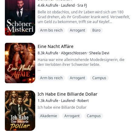
Sie hatte alle Hoffnung verloren, als plötzlich eine
goldene Gelegenheit an ihre Tür klopfte. Ih...
4.4k
Aufrufe
·
Laufend
·
Sra FJ
Belle ist obdachlos, und ihr Leben wird sich um 180
Grad drehen, als ihr Großvater krank wird. Verzweifelt,
um Geld zu bekommen, trifft sie auf Keylef
Montenegro, einen Millionär, der ihr ein Angebot
Arm bis reich
Arrogant
Büro
macht, das sie nicht ablehnen kann: "einen Mann zu
quälen." Und nicht irgendeinen Mann, sondern ihren
eigenen Bruder, Caesar Montenegro, einen kalten
Geschäftsmann, der jedem den Atem raubt, der seine...
Eine Nacht Affäre
8.3k
Aufrufe
·
Abgeschlossen
·
Sheela Devi
Hania war eine alleinstehende Modedesignerin, die
den Verlobten ihrer Schwester liebte.
Nach der Verlobung ihrer Schwester hatte sie einen
Arm bis reich
Arrogant
Campus
One-Night-Stand mit einem heißen Fremden.
Als sie am nächsten Morgen in der Hotelsuite
aufwachte, schlich sie sich leise davon, ohne zu wissen,
Ich Habe Eine Billiarde Dollar
dass der Mann in ihrem Bett David war, der Präsident
1.3k
Aufrufe
·
Laufend
·
Robert
der Miller Group, der es hasst, von Frauen berührt zu
Ich habe eine Billiarde Dollar
werden.
...
Akademie
Arrogant
Campus