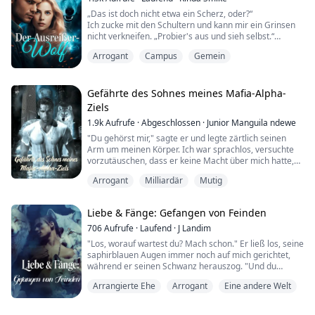
„Das ist doch nicht etwa ein Scherz, oder?“
Ich zucke mit den Schultern und kann mir ein Grinsen
nicht verkneifen. „Probier's aus und sieh selbst.“
Arrogant
Campus
Gemein
Also probiert er es. Owen beugt sich vor und küsst
mich, und ich bin überrascht, wie schnell das Feuer
durch meinen Körper schießt. Mir war nicht klar, wie
sehr ich darauf gewartet hatte, aber sobald seine
Gefährte des Sohnes meines Mafia-Alpha-
Lippen meine berühren, küsse ich ihn zurück u...
Ziels
1.9k
Aufrufe
·
Abgeschlossen
·
Junior Manguila ndewe
"Du gehörst mir," sagte er und legte zärtlich seinen
Arm um meinen Körper. Ich war sprachlos, versuchte
vorzutäuschen, dass er keine Macht über mich hatte,
aber mein Körper verriet mich.
Arrogant
Milliardär
Mutig
Fest an seine Brust gedrückt, fühlte ich mich erleichtert
und beruhigt. Ich wollte einfach nur ausruhen und nie
wieder diesen Raum verlassen, bis ich eine Stimme aus
Liebe & Fänge: Gefangen von Feinden
dem Nichts hörte, die mich aus diesem Albtraum ...
706
Aufrufe
·
Laufend
·
J Landim
"Los, worauf wartest du? Mach schon." Er ließ los, seine
saphirblauen Augen immer noch auf mich gerichtet,
während er seinen Schwanz herauszog. "Und du
solltest dich beeilen, ich habe noch viel zu tun."
Arrangierte Ehe
Arrogant
Eine andere Welt
Ich wollte es immer noch nicht glauben, ich wollte, dass
das alles nur ein dummer Scherz war! Eine leichte
Strafe, die nicht weitergehen würde...