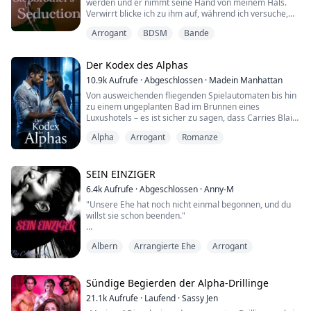
werden und er nimmt seine Hand von meinem Hals.
Verwirrt blicke ich zu ihm auf, während ich versuche,
wieder zu Atem zu kommen. Es kann doch nicht sein,
Arrogant
BDSM
Bande
dass er schon fertig ist... oder? Meine nasse
Weiblichkeit pochte vor Enttäuschung, bis ich spürte,
wie sich Leder um meinen Hals legte und dann das
Der Kodex des Alphas
Klirren einer Metallkette hörte. Er beugte sich z...
10.9k
Aufrufe
·
Abgeschlossen
·
Madein Manhattan
Von ausweichenden fliegenden Spielautomaten bis hin
zu einem ungeplanten Bad im Brunnen eines
Luxushotels – es ist sicher zu sagen, dass Carries Blairs
Reise nach Las Vegas nicht so verlief, wie sie es geplant
Alpha
Arrogant
Romanze
hatte. Tagsüber Teilzeit-Lehrerin und nachts Künstlerin,
dachte Carrie, dass ein lustiges, entspanntes
Wochenende in Vegas mit ihrer besten Freundin genau
das Richtige wäre, um abzuschalten....
SEIN EINZIGER
6.4k
Aufrufe
·
Abgeschlossen
·
Anny-M
"Unsere Ehe hat noch nicht einmal begonnen, und du
willst sie schon beenden."
"Das habe ich nicht gemeint."
Albern
Arrangierte Ehe
Arrogant
"Wenn wir unser Gelübde ablegen, dann bis dass der
Tod uns scheidet."
Sündige Begierden der Alpha-Drillinge
Lia Andersons Vater hatte eine Herzkrankheit, aber sie
21.1k
Aufrufe
·
Laufend
·
Sassy Jen
hatte nicht genug Geld. Ein gutaussehender Fremder