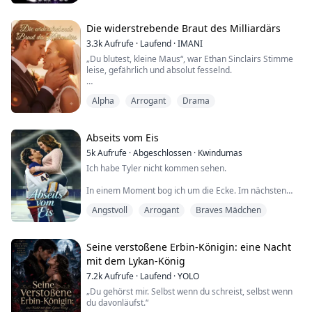
Besitzergreifend
Jane Biller war eine Spätzünderin, die von ihrem ersten
Die widerstrebende Braut des Milliardärs
Gefährten, dem berüchtigten Alpha-König Richard
3.3k
Aufrufe
·
Laufend
·
IMANI
Brown, abgelehnt wurde. Jahre später kehrt sie als
„Du blutest, kleine Maus“, war Ethan Sinclairs Stimme
starke, wolfsgeborene Frau eindrucksvoll zurück. E...
leise, gefährlich und absolut fesselnd.
Einen Moment noch stand ich davor, alles zu verlieren –
Alpha
Arrogant
Drama
die Galerie meines Vaters, sein Vermächtnis, mein
Leben –, und im nächsten war ich von Melbournes
skrupellosestem Milliardär in die Enge getrieben
worden. „Ich brauche eine Ehefrau, um mein Erbe zu
Abseits vom Eis
sichern. Sie brauchen Geld. Es ist ein Vertrag, wei...
5k
Aufrufe
·
Abgeschlossen
·
Kwindumas
Ich habe Tyler nicht kommen sehen.
In einem Moment bog ich um die Ecke. Im nächsten
legte sich eine Hand um mein Handgelenk und zog
Angstvoll
Arrogant
Braves Mädchen
mich abrupt in einen nahegelegenen Raum.
Die Tür fiel hinter uns zu.
Seine verstoßene Erbin-Königin: eine Nacht
Mein Atem stockte, als mein Rücken gegen die Wand
mit dem Lykan-König
prallte und Tyler sich vor mir aufbaute, seine Brust hob
7.2k
Aufrufe
·
Laufend
·
YOLO
und senkte sich, seine Augen dunkel von etwas
Heftigem und Wildem.
„Du gehörst mir. Selbst wenn du schreist, selbst wenn
du davonläufst.“