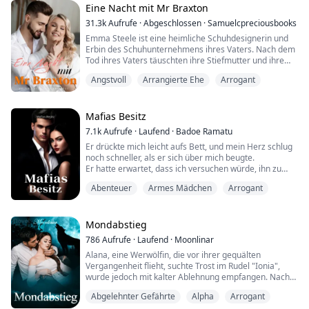
Er kam auf mich zu und drückte mich gegen die Wand
Eine Nacht mit Mr Braxton
...
31.3k
Aufrufe
·
Abgeschlossen
·
Samuelcpreciousbooks
Emma Steele ist eine heimliche Schuhdesignerin und
Erbin des Schuhunternehmens ihres Vaters. Nach dem
Tod ihres Vaters täuschten ihre Stiefmutter und ihre
Schwester sie dazu, ihre Rechte an der Firma
Angstvoll
Arrangierte Ehe
Arrogant
abzutreten und im Hintergrund zu arbeiten, während
ihre Schwester den Ruhm einheimste.
Alles gerät aus den Fugen, als sie gezwungen wird,
Mafias Besitz
zuzusehen, wie ihr langjähriger Freund sich an ihrem
7.1k
Aufrufe
·
Laufend
·
Badoe Ramatu
Geburtst...
Er drückte mich leicht aufs Bett, und mein Herz schlug
noch schneller, als er sich über mich beugte.
Er hatte erwartet, dass ich versuchen würde, ihn zu
halten oder zu berühren, wie es all die anderen
Abenteuer
Armes Mädchen
Arrogant
Mädchen taten, aber nichts davon geschah bei mir. Ich
sah sogar so aus, als würde ich gleich weinen, und das
erregte ihn überraschenderweise.
Ich schnappte nach Luft, als er mich festhielt; ich
Mondabstieg
konnt...
786
Aufrufe
·
Laufend
·
Moonlinar
Alana, eine Werwölfin, die vor ihrer gequälten
Vergangenheit flieht, suchte Trost im Rudel "Ionia",
wurde jedoch mit kalter Ablehnung empfangen. Nach
zwei Jahren ziellosen Umherirrens stieß sie schließlich
Abgelehnter Gefährte
Alpha
Arrogant
auf ihren vorherbestimmten Gefährten. Doch was sie