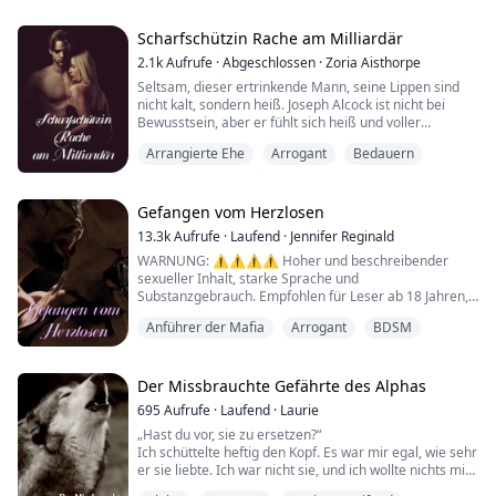
für Frieden hielt, verwandelte sich in ihren dunkelsten
Albtraum. Trotz ihrer Flucht entdeckte sie bald, dass sie
das Kind ihres Gefährten, Dam...
Scharfschützin Rache am Milliardär
2.1k
Aufrufe
·
Abgeschlossen
·
Zoria Aisthorpe
Seltsam, dieser ertrinkende Mann, seine Lippen sind
nicht kalt, sondern heiß. Joseph Alcock ist nicht bei
Bewusstsein, aber er fühlt sich heiß und voller
unerklärlicher sexueller Begierden, die er nicht
Arrangierte Ehe
Arrogant
Bedauern
kontrollieren kann. Als die weichen Lippen wieder auf
seinen treffen, greift er plötzlich zu und zieht mich an
sich, küsst mich leidenschaftlich. Ich kämpfe heftig,
aber ich bin schwach unter seine...
Gefangen vom Herzlosen
13.3k
Aufrufe
·
Laufend
·
Jennifer Reginald
WARNUNG: ⚠️⚠️⚠️⚠️ Hoher und beschreibender
sexueller Inhalt, starke Sprache und
Substanzgebrauch. Empfohlen für Leser ab 18 Jahren,
lesen auf eigene Gefahr.
Anführer der Mafia
Arrogant
BDSM
Nicht für Menschen mit schwachem Herzen.
Wenn Sie kein Fan von Dark Romance sind, bitte nicht
lesen.
Der Missbrauchte Gefährte des Alphas
Wenn Sie kein Fan von BDSM sind, bitte nicht lesen.
695
Aufrufe
·
Laufend
·
Laurie
„Hast du vor, sie zu ersetzen?“
"Ich würde mich lieber von Pferden durch den
Ich schüttelte heftig den Kopf. Es war mir egal, wie sehr
Schlamm schleifen lassen oder mit einem Na...
er sie liebte. Ich war nicht sie, und ich wollte nichts mit
einem Werwolf zu tun haben... aber ein Teil von mir