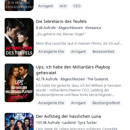
Schulter, stieß so heftig zu, dass ich unkontrolliert
Arrogant
Arzt
CEO
stöhnte. „Gott, du bist so eng...“
Ich versuchte zu entkommen, aber er packte meine
Knöchel und zog mich zu sich.
Ich flehte: „Lass mich los... ich sterbe...“
Die Sekretärin des Teufels
8.4k
Aufrufe
·
Abgeschlossen
·
Vinnianca
Vor einem Jahr wurde Lucy eingesperrt, nachdem sie
„Du gehörst mir, kleiner Vogel.“
fälschliche...
Mein Blut rauschte laut in meinen Ohren, als ich auf
dem Boden vor ihm zurückkroch.
Arrangierte Ehe
Arrogant
Besessenheit
Mit großen Schritten stand er bereits über mir. Er zog
mich hoch und bedeckte meinen Mund mit seiner
Handfläche.
Ups, ich habe den Milliardärs-Playboy
geheiratet
Panik überkam mich, meine Glieder zitterten vor Angst.
42.7k
Aufrufe
·
Abgeschlossen
·
The Guitarist
„Du brauchst eine Erinnerung daran, wem du gehörst.“
Ich hätte nie gedacht, dass ich Art William Jr. heiraten
Seine ungleichen Augen bohrten sich in meine.
würde – milliardenschwerer CEO, Liebling der
Boulevardpresse und New Yorks berüchtigtster
Ich schütte...
Frauenheld. Mit dreiundzwanzig war ich nur Emily
Arrangierte Ehe
Arrogant
Besitzergreifend
Rowling, ein normales Mädchen, das eine erstickende
Oma im Park rettete… und irgendwie in eine Mission
hineingezogen wurde, ihren Enkel dazu zu bringen, sich
Der Aufstieg der hässlichen Luna
zu verlieben.
Ein Richter, ein Ring und eine b...
155.9k
Aufrufe
·
Laufend
·
Syra Tucker
Lyric hatte ihr Leben lang Hass erfahren. Gemobbt