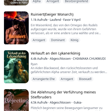
Alpha
Arrogant
Besitzergreifend
konnte sich nicht einfach von ihm abwenden. Ein Teil
von mir fühlte sich zu ihm hingezogen, sehnte sich
nach ihm.
Ruiniert(Ewiger Monarch)
1.1k
Aufrufe
·
Laufend
·
Favor V April
Trinity ist eine 21-jährige menschliche Psychologin. Sie
Ein Waisenkind, das von den Omegas des Rudels
hat...
aufgezogen wurde, wurde von ihrem Gefährten
verlassen, als er eine andere Luna wählte und sie
schwanger zurückließ. Nachdem sie alles verloren
Arrogant
Dominant
König
hatte, warfen sie sie wieder auf die Straße. Die Straßen
waren der Ort, von dem sie ursprünglich kam. Jedes
Mal, wenn ein Auto vorbeifuhr, warf sie sich auf die
Straße. Sie sehnte sich danach zu sterben und bei ...
Verkauft an den Lykanerkönig
4.4k
Aufrufe
·
Abgeschlossen
·
CHIAMAKA CHUKWUDI
Ryan
An Aiden Blackwood, den rücksichtslosesten und
gefährlichsten Alpha unserer Zeit, verkauft zu werden,
war sicherlich nicht die Art und Weise, wie ich mir das
Arrangierte Ehe
Arrogant
Bisexuell
Ende meiner Teenagerjahre vorgestellt hatte.
Alles an ihm ist dunkel und böse
Dunkle Aura
Schwarzes Herz
Die Ablehnung der Verführung meines
Böse Seele
Stiefbruders
Ich habe etwas Unverzeihliches und Tödliches getan,
4.5k
Aufrufe
·
Abgeschlossen
·
-Sukia-
das mich dazu brachte, zu verschwinden ...
Plötzlich beginnen seine Bewegungen langsamer zu