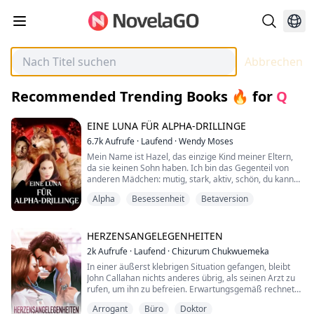
Abbrechen
Recommended Trending Books 🔥
for
Q
EINE LUNA FÜR ALPHA-DRILLINGE
6.7k
Aufrufe
·
Laufend
·
Wendy Moses
Mein Name ist Hazel, das einzige Kind meiner Eltern,
da sie keinen Sohn haben. Ich bin das Gegenteil von
anderen Mädchen: mutig, stark, aktiv, schön, du kannst
es dir aussuchen.
Alpha
Besessenheit
Betaversion
Mein Leben geriet aus den Fugen, als ich nach dem
blauen Mond herausfand, dass ich die Gefährtin eines
der Alpha-Drillinge bin. Noch beängstigender ist, dass
HERZENSANGELEGENHEITEN
ich anscheinend eine verborgene, mysteriöse Kraft
2k
Aufrufe
·
Laufend
·
Chizurum Chukwuemeka
besitze und e...
In einer äußerst klebrigen Situation gefangen, bleibt
John Callahan nichts anderes übrig, als seinen Arzt zu
rufen, um ihn zu befreien. Erwartungsgemäß rechnet
er mit dem grauhaarigen Sechzigjährigen, dessen
Arrogant
Büro
Doktor
Haar in der Mitte fehlt. Doch John ist verblüfft, als eine