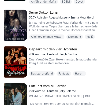
Anführer der Mafia
BDSM
Devot
„Worte, Principessa (Prinzessin)“, kommt ein weiterer
sanfter, aber fester Schlag auf meinen Hintern.
Seine Doktor Luna
„Bitte“, wimmere ich. Mein Verlangen nach ihnen
55.7k
Aufrufe
·
Abgeschlossen
·
Emma Mountford
wächst.
Ich war eine verheiratete Frau. Verbunden mit einem
Wolf, der eines Tages über uns alle herrschen würde.
„Bitte was?“, fragt eine andere Stimme.
Einen Fremden sogar in meiner Hochzeitsnacht zu
vögeln, war so falsch. Es würde den guten Namen
„Was willst du? Sag es, ...
Alleinerziehende Mutter
Dominant
Heiß
meiner Familie ein für alle Mal ruinieren. Es könnte
sogar unser Leben gefährden.
Aber...
„Oh.“ Ein atemloses Stöhnen entwich meinen Lippen,
Gepaart mit den vier Hybriden
als er mich mit der Spitze seines dicken Schwanzes
4.9k
Aufrufe
·
Laufend
·
Leigh Frankie
teilte....
Zwei Vaewölfe. Zwei Hexenmeister. Ein aufziehender
Krieg. Und sie steht mittendrin.
Jenny glaubte, dass sie sich nie von dem Verlust ihrer
Besitzergreifend
Fantasie
Harem
Eltern und ihres Zwillingsbruders erholen würde. Also
floh sie aus ihrem Zuhause und allem, was sie kannte,
in eine Welt, die von Vampiren und Lykanern
beherrscht wird. Als das Universum ihr eine zweite
Entführt vom Milliardär
Chance gab, beschloss sie, ihre Vergangenheit zu
2.8k
Aufrufe
·
Laufend
·
Jelly Belarde
vergesse...
WARNUNG: INHALT FÜR ERWACHSENE || R18
"Du kannst rennen, aber du kannst dich niemals