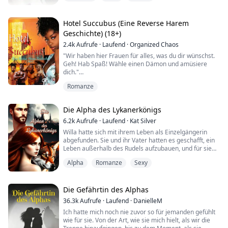
attraktive Ärztin Anfang dreißig den Raum betritt.
Belinda starrt auf ihren ersten Notfall, seit sie
Hotel Succubus (Eine Reverse Harem
eingestellt wurde, und sie hätt...
Geschichte) (18+)
2.4k
Aufrufe
·
Laufend
·
Organized Chaos
"Wir haben hier Frauen für alles, was du dir wünschst.
Geh! Hab Spaß! Wähle einen Dämon und amüsiere
dich."
Romanze
"Was, wenn ich stattdessen den Teufel will?" Er sah, wie
sich ihre Lippen leicht öffneten. Er hatte sie überrascht.
Die Alpha des Lykanerkönigs
"Du bist ziemlich hartnäckig, nicht wahr?" Er lächelte.
"Nur, wenn ich etwas sehe, das ich wirklich will."
6.2k
Aufrufe
·
Laufend
·
Kat Silver
Willa hatte sich mit ihrem Leben als Einzelgängerin
Ihre Lippen öffneten sich erneut, diesmal aus leichter
abgefunden. Sie und ihr Vater hatten es geschafft, ein
Überraschun...
Leben außerhalb des Rudels aufzubauen, und für sie
war es ein Zuhause. Das Einzige, was fehlte, war
Alpha
Romanze
Sexy
Gerechtigkeit. Sie war fest entschlossen, die Identität
des Mörders ihrer Mutter herauszufinden und zu
beweisen, dass der Lykanerkönig hinter ihrem Tod
steckte. Doch sie war nicht darauf vorber...
Die Gefährtin des Alphas
36.3k
Aufrufe
·
Laufend
·
DanielleM
Ich hatte mich noch nie zuvor so für jemanden gefühlt
wie für sie. Von der Art, wie sie mich hielt, als wir die