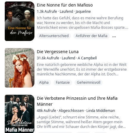
Eine Nonne für den Mafioso
Elena dachte, sie könnte endlich eine richtige Familie
1.3k
Aufrufe
·
Laufend
·
Jaqueline
haben, aber ihre wohlhabend...
Ich hatte das Gefühl, dass es meine wahre Berufung
war, Nonne zu werden, bis ich die Macht und
Männlichkeit eines skrupellosen Mafia-Bosses spürte.
Altersunterschied
Anführer der Mafia
In diesem Moment raste mein Herz, und der Boden
Ein toller Held
schien unter meinen Füßen zu verschwinden. Seine
dunklen Augen waren hypnotisierend, und ich fühlte
Die Vergessene Luna
mich von ihnen verzaubert. Er trug schwarze Kleidung,
31.6k
Aufrufe
·
Laufend
·
A Campbell
die seine Schönheit noch mehr betonte, und s...
Eine natürlich geborene weibliche Alpha ist in der Welt
der Werwölfe unerhört. Es ist immer der erstgeborene
männliche Nachkomme, der der Alpha ist. Doch
zumindest eine existiert. Faelyn wurde im Alter von
Alpha
Fantasie
Geheimnisvoll
acht Jahren unter einem falschen Namen und Rang an
ein anderes Rudel verkauft, nachdem sie von ihren
Eltern und ihrem Bruder, die spurlos verschwanden,
weggerissen wurde. Sie verbrachte zehn Jah...
Die Verbotene Prinzessin und Ihre Mafia
Männer
48k
Aufrufe
·
Abgeschlossen
·
Linda Middleman
„Agapi (Liebe)“, schnurrt eine Stimme, eine reiche,
samtige Stimme, während heißer Atem gegen mein
Ohr trifft und mir Schauer durch den Körper jagt, die
mich wimmern lassen.