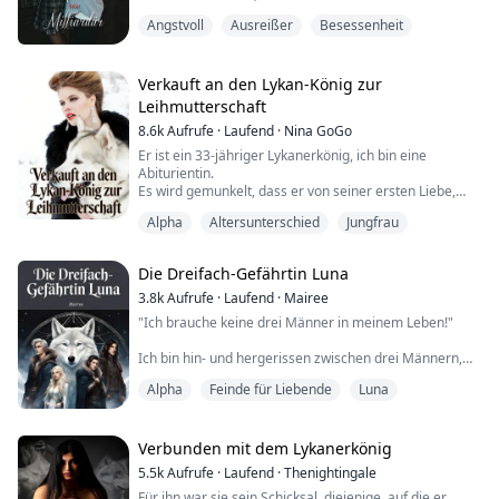
verstecken."
Angstvoll
Ausreißer
Besessenheit
Cuhen Malcogn.
Er ist gnadenlos.
Verkauft an den Lykan-König zur
Jemand, der ihn mit einem düsteren Ausdruck ansieht,
Leihmutterschaft
könnte nervös werden.
8.6k
Aufrufe
·
Laufend
·
Nina GoGo
Du bist tot, wenn du einen Fehler machst. So regiert
Cuhen Malcogn die Welt.
Er ist ein 33-jähriger Lykanerkönig, ich bin eine
Aufgrund seiner Persönlichkeit ist er nicht der typische
Abiturientin.
Mann, den die meisten Frauen mögen würden. Manche
Es wird gemunkelt, dass er von seiner ersten Liebe,
Leute v...
einer dunklen Hexe, die ihn verraten hat, verflucht
Alpha
Altersunterschied
Jungfrau
wurde, sodass er die Anwesenheit einer Gefährtin nicht
spüren und keine Nachkommen zeugen kann.
Um den Fluch zu brechen, musste er eine 18-jährige
Die Dreifach-Gefährtin Luna
Jungfrau in der Menschenwelt finden, die als
Leihmutter dienen sollte.
3.8k
Aufrufe
·
Laufend
·
Mairee
Da wurde ich a...
"Ich brauche keine drei Männer in meinem Leben!"
Ich bin hin- und hergerissen zwischen drei Männern,
nicht irgendwelchen Männern, sondern Alpha-
Alpha
Feinde für Liebende
Luna
Milliardären, die mich alle für sich allein wollen.
"Aber wir brauchen dich."
Verbunden mit dem Lykanerkönig
Und sie brauchten mich wirklich, denn ohne meine
5.5k
Aufrufe
·
Laufend
·
Thenightingale
Zustimmung sind sie alle dem sicheren Tod geweiht.
Für ihn war sie sein Schicksal, diejenige, auf die er