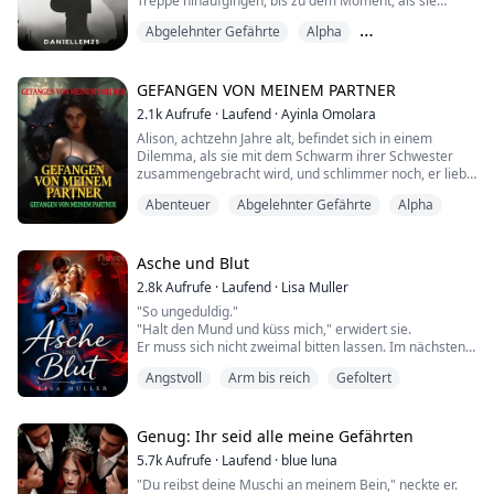
Treppe hinaufgingen, bis zu dem Moment, als sie
meinen Namen schrie, als ich in sie eindrang, war kein
Abgelehnter Gefährte
Alpha
einziger Augenblick in meinem Gedächtnis verloren.
Ihr Duft, ihr Geschmack, ihre Formen, jedes kleine
Besitzergreifend
Detail an ihr ließ mich fühlen, als wäre sie für mich
maßgeschneidert. Wenn sie mic...
GEFANGEN VON MEINEM PARTNER
2.1k
Aufrufe
·
Laufend
·
Ayinla Omolara
Alison, achtzehn Jahre alt, befindet sich in einem
Dilemma, als sie mit dem Schwarm ihrer Schwester
zusammengebracht wird, und schlimmer noch, er liebt
ihre Schwester von ganzem Herzen...
Abenteuer
Abgelehnter Gefährte
Alpha
Sie wird von ihrer Familie gehasst und als Feindin
angesehen, und noch schlimmer, sie wird von ihrem
Gefährten als Unglücksbringer betrachtet und schlecht
behandelt.
Asche und Blut
2.8k
Aufrufe
·
Laufend
·
Lisa Muller
Alexander Gale ist der König und Herrscher vo...
"So ungeduldig."
"Halt den Mund und küss mich," erwidert sie.
Er muss sich nicht zweimal bitten lassen. Im nächsten
Moment hebt Lorcan sie in einer Bewegung hoch, die
Angstvoll
Arm bis reich
Gefoltert
zu schnell für das menschliche Auge ist. Ihre Beine um
seine Hüften schlingend, trägt er sie zum Bett,
während ihre Lippen einen leidenschaftlichen Kampf
führen. Er ist bereits unglaublich erregt, seine Hose
Genug: Ihr seid alle meine Gefährten
wird mit jeder Sekunde un...
5.7k
Aufrufe
·
Laufend
·
blue luna
"Du reibst deine Muschi an meinem Bein," neckte er.