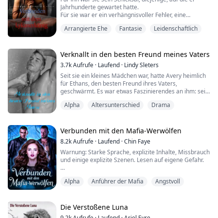
Jahrhunderte gewartet hatte.
.
Für sie war er ein verhängnisvoller Fehler, eine
Unannehmlichkeit in ihrem einst friedlichen Leben.
Der erste, Alexander, ist pervers und arrogant, aber
Arrangierte Ehe
Fantasie
Leidenschaftlich
Beide waren Welten voneinander entfernt, der eine
auch zart und fürs...
dazu bestimmt, ein Leben in Knechtschaft zu führen,
der andere ein Lykanerkönig.
Verknallt in den besten Freund meines Vaters
3.7k
Aufrufe
·
Laufend
·
Lindy Sleters
In dem Moment, als die Lykanerkönige und -königinnen
Seit sie ein kleines Mädchen war, hatte Avery heimlich
in den großen Men...
für Ethans, den besten Freund ihres Vaters,
geschwärmt. Es war etwas Faszinierendes an ihm: sein
zerzaustes karamellfarbenes Haar, diese
Alpha
Altersunterschied
Drama
durchdringenden blauen Augen, die einen Hauch von
Schalkhaftigkeit verrieten, und ein Lächeln, das ihr
Herz zum Stolpern brachte. Doch es gab ein
unbestreitbares Hindernis zwischen ihnen – einen
Verbunden mit den Mafia-Werwölfen
beträchtliche...
8.2k
Aufrufe
·
Laufend
·
Chin Faye
Warnung: Starke Sprache, explizite Inhalte, Missbrauch
und einige explizite Szenen. Lesen auf eigene Gefahr.
"Lass mich los…" sagte Arabella. Sie verzog das
Alpha
Anführer der Mafia
Angstvoll
Gesicht und schüttelte den Kopf.
"Glaubst du wirklich, ich würde dich so einfach gehen
lassen?" fragte er und schnalzte mit der Zunge.
Sandro blähte die Nasenflügel, als er an ihrem Haar
Die Verstoßene Luna
roch, das in seinen Händen lag, Vanille und Erdbeer...
9.2k
Aufrufe
·
Laufend
·
Ariel Eyre