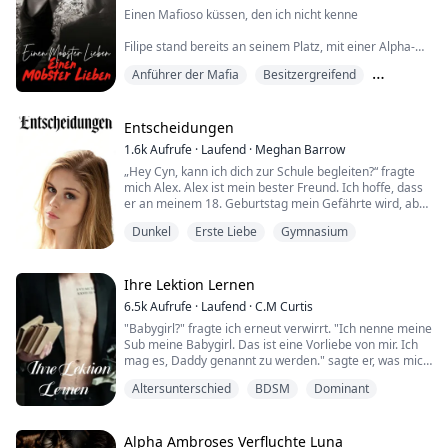
Einen Mafioso küssen, den ich nicht kenne
Filipe stand bereits an seinem Platz, mit einer Alpha-
Männchen-Haltung und einer Aura reiner Sinnlichkeit.
Anführer der Mafia
Besitzergreifend
Ich ging den ganzen Weg auf ihn zu, betrachtete jedes
Detail seines Körpers und beobachtete die Muskeln,
Geheimnisvoll
die unter einer schwarzen Bluse verborgen waren.
Er war der teuerste aller Balsame und sein Körper war
Entscheidungen
das am besten geformte, das ic...
1.6k
Aufrufe
·
Laufend
·
Meghan Barrow
„Hey Cyn, kann ich dich zur Schule begleiten?“ fragte
mich Alex. Alex ist mein bester Freund. Ich hoffe, dass
er an meinem 18. Geburtstag mein Gefährte wird, aber
ich bin mir nicht sicher, ob das passieren wird.
Dunkel
Erste Liebe
Gymnasium
Doch dann wurde ich schnell von Tucker angezogen.
„Du hast geschummelt!“ rief ich aus.
Ihre Lektion Lernen
„Du brauchst nur Übung, Liebling.“ Er schaute auf mich
6.5k
Aufrufe
·
Laufend
·
C.M Curtis
herab, wie ich auf dem Boden lag, dann setzt...
"Babygirl?" fragte ich erneut verwirrt. "Ich nenne meine
Sub meine Babygirl. Das ist eine Vorliebe von mir. Ich
mag es, Daddy genannt zu werden." sagte er, was mich
sofort anmachte. Was zum Teufel ist los mit mir?
Altersunterschied
BDSM
Dominant
Iris war so aufgeregt, ihr kleines Heimatdorf in Bayern
zu verlassen, um in Berlin zu studieren. Sie wollte eines
Alpha Ambroses Verfluchte Luna