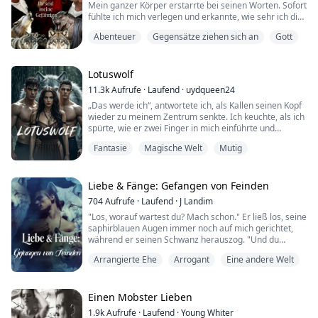
Mein ganzer Körper erstarrte bei seinen Worten. Sofort
fühlte ich mich verlegen und erkannte, wie sehr ich die
Kontrolle über mich an diesen Mann verloren hatte.
Abenteuer
Gegensätze ziehen sich an
Gott
Während ich noch geschockt war, riss er schnell die
Vorderseite meiner Bluse auf und schob meinen BH
zur Seite, um meine nackten Brüste zu enthüllen. Ich
spürte die kalte Temperatur des ...
Lotuswolf
11.3k
Aufrufe
·
Laufend
·
uydqueen24
„Das werde ich“, antwortete ich, als Kallen seinen Kopf
wieder zu meinem Zentrum senkte. Ich keuchte, als ich
spürte, wie er zwei Finger in mich einführte und
begann, meine Klitoris zu küssen und zu lecken,
Fantasie
Magische Welt
Mutig
während er seine Finger in mir bewegte. Ich bog
meinen Rücken ihm entgegen, als Stuart sich wieder
meinen Brüsten zuwandte und sich Kallen anschloss,
indem er ebenfalls zwei Finger in mich einf...
Liebe & Fänge: Gefangen von Feinden
704
Aufrufe
·
Laufend
·
J Landim
"Los, worauf wartest du? Mach schon." Er ließ los, seine
saphirblauen Augen immer noch auf mich gerichtet,
während er seinen Schwanz herauszog. "Und du
solltest dich beeilen, ich habe noch viel zu tun."
Arrangierte Ehe
Arrogant
Eine andere Welt
Ich wollte es immer noch nicht glauben, ich wollte, dass
das alles nur ein dummer Scherz war! Eine leichte
Strafe, die nicht weitergehen würde...
Er kam auf mich zu und drückte mich gegen die Wand
Einen Mobster Lieben
...
1.9k
Aufrufe
·
Laufend
·
Young Whiter