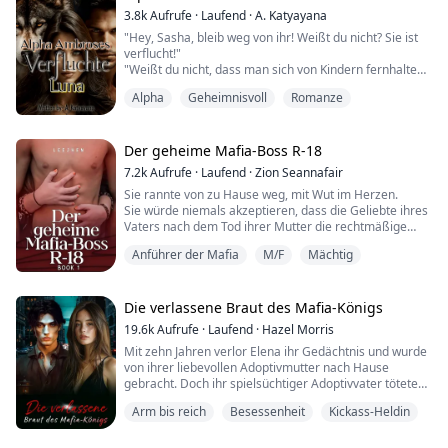
Tages in einer renommierten Anwaltskanzlei arbeiten,
3.8k
Aufrufe
·
Laufend
·
A. Katyayana
und jetzt war s...
"Hey, Sasha, bleib weg von ihr! Weißt du nicht? Sie ist
verflucht!"
"Weißt du nicht, dass man sich von Kindern fernhalten
soll? Gott weiß, welche Art von Bösem du in dir trägst."
Alpha
Geheimnisvoll
Romanze
"Vergiss nicht, dass du die Verfluchte bist."
Die Flüstereien begannen wieder, und ich ging mit
einem gequälten Lächeln in Richtung Wald.
Der geheime Mafia-Boss R-18
Es waren dieselben Flüstereien, dieselben Worte, die
7.2k
Aufrufe
·
Laufend
·
Zion Seannafair
ich seit meiner Kindheit höre...
Sie rannte von zu Hause weg, mit Wut im Herzen.
Sie würde niemals akzeptieren, dass die Geliebte ihres
Vaters nach dem Tod ihrer Mutter die rechtmäßige
Ehefrau wird.
Anführer der Mafia
M/F
Mächtig
Allein, verloren, hungrig und verzweifelt traf sie auf den
jungen und wilden Lance Angelo Vergara.
Sie verbrachten eine Nacht voller Leidenschaft
miteinander...
Die verlassene Braut des Mafia-Königs
Beschämt über das, was sie getan hatte, verließ
19.6k
Aufrufe
·
Laufend
·
Hazel Morris
Nathalie Audrey Falcon i...
Mit zehn Jahren verlor Elena ihr Gedächtnis und wurde
von ihrer liebevollen Adoptivmutter nach Hause
gebracht. Doch ihr spielsüchtiger Adoptivvater tötete
ihre Mutter, als sie achtzehn wurde, und verkaufte
Arm bis reich
Besessenheit
Kickass-Heldin
Elena an einen Gangster, um Schulden zu begleichen.
Zum Glück wurde sie von ihrer leiblichen Familie
gerettet.