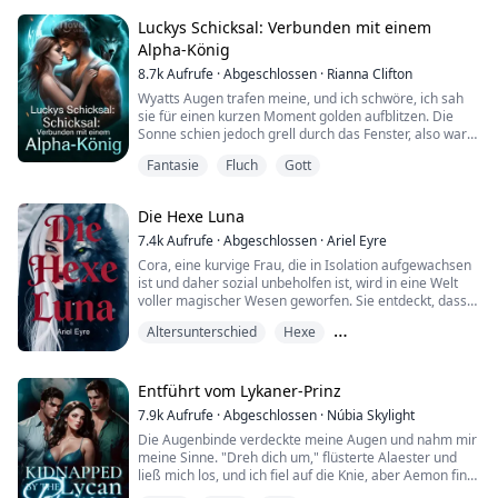
einfach nicht widerstehen kann...
Luckys Schicksal: Verbunden mit einem
Als Gretchen Mason erfährt, dass sie niemals wieder
Alpha-König
nach Hause zurückkehren kann, begibt sie sich auf eine
8.7k
Aufrufe
·
Abgeschlossen
·
Rianna Clifton
Rei...
Wyatts Augen trafen meine, und ich schwöre, ich sah
sie für einen kurzen Moment golden aufblitzen. Die
Sonne schien jedoch grell durch das Fenster, also war
es wahrscheinlich nur ein Lichtspiel.
Fantasie
Fluch
Gott
Wyatt lächelte, und für einen Moment war es, als
Die Hexe Luna
würde mein Herz aus meiner Brust springen. Er sah
aus wie ein Filmstar, der dort mit der Morgensonne im
7.4k
Aufrufe
·
Abgeschlossen
·
Ariel Eyre
Rücken stand. Sein braunes Haar war etwas mehr...
Cora, eine kurvige Frau, die in Isolation aufgewachsen
ist und daher sozial unbeholfen ist, wird in eine Welt
voller magischer Wesen geworfen. Sie entdeckt, dass
sie selbst eine Hexe ist. Nicht nur das, sie findet
Altersunterschied
Hexe
heraus, dass sie mit einem Werwolf verbunden ist. Und
nicht irgendeinem Werwolf, sondern dem Alpha eines
Liebe auf den ersten Blick
der stärksten Rudel des Kontinents. Die beiden Spezies
sind Todfeinde, aber irgen...
Entführt vom Lykaner-Prinz
7.9k
Aufrufe
·
Abgeschlossen
·
Núbia Skylight
Die Augenbinde verdeckte meine Augen und nahm mir
meine Sinne. "Dreh dich um," flüsterte Alaester und
ließ mich los, und ich fiel auf die Knie, aber Aemon fing
mich auf. "Beide Hände auf den Boden, kleines