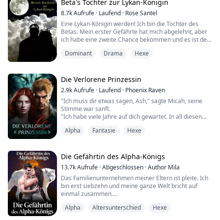
zu einer arrangierten Verbindung mit jemandem
Beta's Tochter zur Lykan-Königin
zwingen, den er nicht kennt. Eines Tages ist er draußen
8.7k
Aufrufe
·
Laufend
·
Rose Santel
unterwegs, als er ange...
Eine Lykan-Königin werden! Ich bin die Tochter des
Betas. Mein erster Gefährte hat mich abgelehnt, aber
ich habe eine zweite Chance bekommen und es ist der
Lykan-König! Er ist ein kaltherziger Mann, den alle
Dominant
Drama
Hexe
fürchten. Ich habe solche Angst, warum will er mit mir
zusammen sein?
Mein ganzes Leben lang habe ich davon geträumt,
dass mein Gefährte mich so liebt, wie meine Eltern sich
Die Verlorene Prinzessin
lieben. Wie kann...
2.9k
Aufrufe
·
Laufend
·
Phoenix Raven
"Ich muss dir etwas sagen, Ash," sagte Micah, seine
Stimme war sanft.
"Ich habe viele Jahre auf dich gewartet. In all diesen
Jahren gab es niemanden sonst, und mein Herz war
Alpha
Fantasie
Hexe
immer leer. Ich dachte sogar, mein Gefährte sei tot.
Aber ich hätte nie erwartet, dich zu finden." Seine
Berührung auf meiner Wange entfachte ein
unbeschreibliches Gefühl.
Die Gefährtin des Alpha-Königs
"Ich habe genug davon, ohne dich zu leben. Jetzt, wo i...
13.7k
Aufrufe
·
Abgeschlossen
·
Author Mila
Das Familienunternehmen meiner Eltern ist pleite. Ich
bin erst siebzehn und meine ganze Welt bricht auf
einmal zusammen.
Alpha
Altersunterschied
Hexe
Ich habe meinen Freund dabei erwischt, wie er mich
mit meiner besten Freundin betrogen hat. Es tat