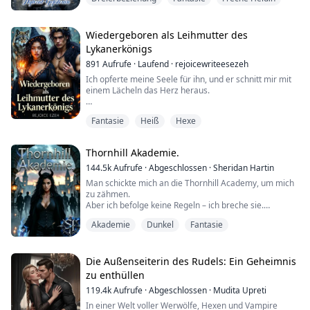
Siebzehn Jahre sind vergangen, seit der Weiße Wolf
aufstieg und die Herrschaft der Lykanerkönige den
Frieden im ganzen Königreich sicherte. Eine neue
Generation von Kriegern ist herangewachsen,
Wiedergeboren als Leihmutter des
beschirmt vom Schutz ihrer mächtigen Herrscher.
Lykanerkönigs
891
Aufrufe
·
Laufend
·
rejoicewriteesezeh
Cassian und Atlas,...
Ich opferte meine Seele für ihn, und er schnitt mir mit
einem Lächeln das Herz heraus.
Ich stand auf dem Podest und wartete darauf, dass
Fantasie
Heiß
Hexe
Michael mich als seine Luna beanspruchte. Ich hatte
meine Magie, meine Lebenskraft aufgebraucht, nur um
ihn zum Alpha zu machen. Doch statt einer Krone gab
Thornhill Akademie.
er mir eine Klinge zwischen die Rippen. „Du warst
nützlich“, flüsterte er und sah zu, wie das Licht aus me...
144.5k
Aufrufe
·
Abgeschlossen
·
Sheridan Hartin
Man schickte mich an die Thornhill Academy, um mich
zu zähmen.
Aber ich befolge keine Regeln – ich breche sie.
Ich bin ein Siphon, geboren, um Magie zu stehlen, und
Akademie
Dunkel
Fantasie
der Rat fürchtet mich deswegen.
Dann band mich das Schicksal an fünf unmögliche
Gefährten –
Die Außenseiterin des Rudels: Ein Geheimnis
einen Drachen, einen Höllenhund, einen Professor,
zu enthüllen
einen Hexenmeister und einen Dämonenkönig, der
119.4k
Aufrufe
·
Abgeschlossen
·
Mudita Upreti
mich seine Königin nennt.
Unsere Verbindung i...
In einer Welt voller Werwölfe, Hexen und Vampire