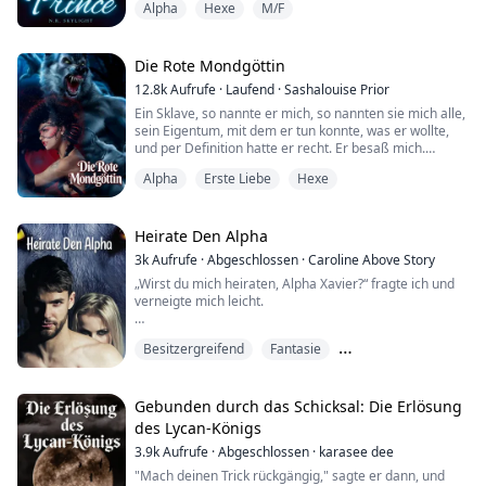
Alpha
Hexe
M/F
Monster," befahl er, beugte sich vor und spreizte meine
Hände über die Glasfläche.
"Was habt ihr vor..." Meine Stimme wurde von einem
Die Rote Mondgöttin
heißen Schlag auf meinen Hintern unterbrochen, der
12.8k
Aufrufe
·
Laufend
·
Sashalouise Prior
mich auf...
Ein Sklave, so nannte er mich, so nannten sie mich alle,
sein Eigentum, mit dem er tun konnte, was er wollte,
und per Definition hatte er recht. Er besaß mich.
Alpha
Erste Liebe
Hexe
Es begann mit meinen Vorfahren, etwa mein Ur-ur-ur-
Großvater schuldete dem dummen Hexenmeister
einen Gefallen und hatte nicht die Mittel, auf
konventionelle Weise zu zahlen. Also tat er, was wohl
Heirate Den Alpha
jeder getan hätte, er verkaufte ihm seine T...
3k
Aufrufe
·
Abgeschlossen
·
Caroline Above Story
„Wirst du mich heiraten, Alpha Xavier?“ fragte ich und
verneigte mich leicht.
Lord Xavier ist derzeit der Alpha der Leonard-Familie.
Besitzergreifend
Fantasie
Anscheinend wird er als einer der stärksten Männer
des Kontinents und als der attraktivste gefeiert.
Feinde für Liebende
Nicht, dass das für mich eine Rolle spielt, aber ich
Gebunden durch das Schicksal: Die Erlösung
schätze, es ist ein Pluspunkt.
des Lycan-Königs
3.9k
Aufrufe
·
Abgeschlossen
·
karasee dee
„Wie bitte?“ Der Mann starrte mich ungläubig an.
"Mach deinen Trick rückgängig," sagte er dann, und