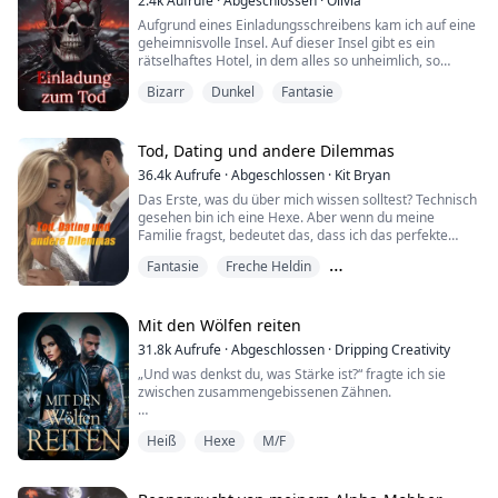
2.4k
Aufrufe
·
Abgeschlossen
·
Olivia
Ich duckte mi...
Aufgrund eines Einladungsschreibens kam ich auf eine
geheimnisvolle Insel. Auf dieser Insel gibt es ein
rätselhaftes Hotel, in dem alles so unheimlich, so
aufregend und so unglaublich ist! Als ich sah, wie die
Bizarr
Dunkel
Fantasie
Menschen um mich herum einer nach dem anderen
starben, wurde mir klar, dass dies ein Land des Todes
ist...
Tod, Dating und andere Dilemmas
36.4k
Aufrufe
·
Abgeschlossen
·
Kit Bryan
Das Erste, was du über mich wissen solltest? Technisch
gesehen bin ich eine Hexe. Aber wenn du meine
Familie fragst, bedeutet das, dass ich das perfekte
kleine Zauberwesen sein soll: pflichtbewusst an ihren
Fantasie
Freche Heldin
seltsamen Ritualen teilnehmen, im
Familienunternehmen arbeiten, irgendeinen vorab
Gegensätze ziehen sich an
genehmigten magischen Typen heiraten und ein paar
entzückende Hexenbabys zur Erhaltung der Blutlinie
Mit den Wölfen reiten
zur Welt b...
31.8k
Aufrufe
·
Abgeschlossen
·
Dripping Creativity
„Und was denkst du, was Stärke ist?“ fragte ich sie
zwischen zusammengebissenen Zähnen.
„Stärke bedeutet, mutig genug zu sein, sich jemand
Heiß
Hexe
M/F
anderem zu öffnen, jemandem sein Herz zu schenken,
obwohl man ihm damit eine Möglichkeit gibt, einen
völlig zu zerstören. Es bedeutet, für die Menschen da