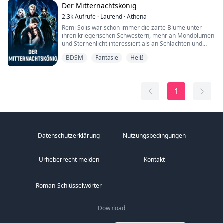
Freundin verliebt, aber sie weiß, dass sie niemals
Der Mitternachtskönig
zusammen s...
2.3k
Aufrufe
·
Laufend
·
Athena
Remi Solis war schon immer die zarte Blume unter
ihren kriegerischen Schwestern, mehr an Mondblumen
und Sternenlicht interessiert als an Schlachten und
Blutvergießen. Doch als der Mitternachtskönig kommt,
BDSM
Fantasie
Heiß
um seinen Tribut zu fordern—eine Tochter aus der
Familie Solis—wird Remis Welt erschüttert.
Entführt vom geheimnisvollen und furchteinflößenden
1
Herrscher der Verlorenen Lande, wird Remi in ein R...
Datenschutzerklärung
Nutzungsbedingungen
Urheberrecht melden
Kontakt
Roman-Schlüsselwörter
Download