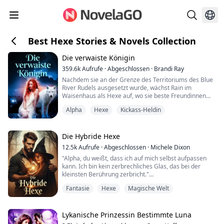
Best Hexe Stories & Novels Collection
Die verwaiste Königin
359.6k
Aufrufe
·
Abgeschlossen
·
Brandi Ray
Nachdem sie an der Grenze des Territoriums des Blue
River Rudels ausgesetzt wurde, wächst Rain im
Waisenhaus als Hexe auf, wo sie beste Freundinnen
mit Jessica Tompson wird, einer Werwolfwaise aus dem
Alpha
Hexe
Kickass-Heldin
Rudel. Nach Jessicas siebzehntem Geburtstag erzählt
Jessica Rain, dass sie aus dem Rudel fliehen müssen,
um Rain vor einem schrecklichen Schicksal zu
bewahren. Doch bevor sie gehen können, tritt Odet...
Die Hybride Hexe
12.5k
Aufrufe
·
Abgeschlossen
·
Michele Dixon
"Alpha, du weißt, dass ich auf mich selbst aufpassen
kann. Ich bin kein zerbrechliches Glas, das bei der
kleinsten Berührung zerbricht."
Fantasie
Hexe
Magische Welt
"Ich weiß, dass du das kannst, Kaleigh. Du könntest fast
jeden in diesem Rudel besiegen, wenn du wolltest, aber
ich bin hier, also überlass es mir. Ich kümmere mich um
alles für dich."
Lykanische Prinzessin Bestimmte Luna