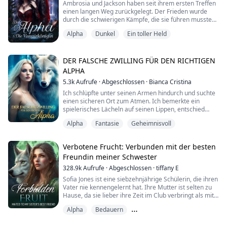
Ambrosia und Jackson haben seit ihrem ersten Treffen
einen langen Weg zurückgelegt. Der Frieden wurde
durch die schwierigen Kämpfe, die sie führen mussten,
bewahrt, doch nun wird er durch ihren Bruder gestört.
Alpha
Dunkel
Ein toller Held
Ambrosia steht vor einer der schwersten
Entscheidungen ihres Lebens: Sie muss ihren Bruder
jagen und das Chaos, das er so entschlossen zu
schaffen versucht, unter Kontrolle bringen.
DER FALSCHE ZWILLING FÜR DEN RICHTIGEN
ALPHA
Gemeins...
5.3k
Aufrufe
·
Abgeschlossen
·
Bianca Cristina
Ich schlüpfte unter seinen Armen hindurch und suchte
einen sicheren Ort zum Atmen. Ich bemerkte ein
spielerisches Lächeln auf seinen Lippen, entschied
mich jedoch, es zu ignorieren.
Alpha
Fantasie
Geheimnisvoll
"Wird die Verwandlung wehtun?" Ich senkte meinen
Blick und flüsterte.
"Zuerst beginnen deine Knochen zu brechen, was dich
Verbotene Frucht: Verbunden mit der besten
zu Boden wirft." Seine Augen waren geschlossen.
Freundin meiner Schwester
"Dann wächst dickes Fell über deinen ganzen Körp...
328.9k
Aufrufe
·
Abgeschlossen
·
tiffany E
Sofia Jones ist eine siebzehnjährige Schülerin, die ihren
Vater nie kennengelernt hat. Ihre Mutter ist selten zu
Hause, da sie lieber ihre Zeit im Club verbringt als mit
ihrer Tochter. Sofia ist nicht das beliebteste Mädchen in
Alpha
Bedauern
der Schule und hat nur eine Freundin, Ella. Seit der
Mittelstufe ist Sofia in den Zwillingsbruder ihrer besten
Bruder des besten Freundes