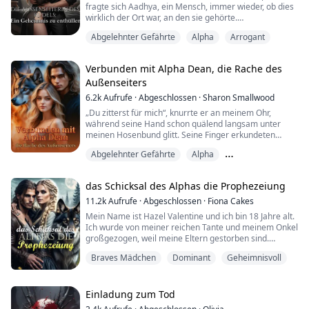
fragte sich Aadhya, ein Mensch, immer wieder, ob dies
wirklich der Ort war, an den sie gehörte.
Egal, wie oft sie sich diese Frage stellte, die Antwort
Abgelehnter Gefährte
Alpha
Arrogant
blieb immer dieselbe … JA.
Ihre Eltern waren eines der stärksten Beta-Paare (die
Stellvertreter des Alphas) ihrer Zeit auf dem gesamten
Verbunden mit Alpha Dean, die Rache des
Kontinent. Doch obwohl Beta-Blut durch ihre Adern
Außenseiters
floss, wusste...
6.2k
Aufrufe
·
Abgeschlossen
·
Sharon Smallwood
„Du zitterst für mich“, knurrte er an meinem Ohr,
während seine Hand schon quälend langsam unter
meinen Hosenbund glitt. Seine Finger erkundeten
meine verborgenen Tiefen und enthüllten die
Abgelehnter Gefährte
Alpha
Geheimnisse, die ich tief in mir vergraben hielt –
Körper und Seele.
Besitzergreifend
das Schicksal des Alphas die Prophezeiung
Dean war im Nebenzimmer – mein Alpha, mein
11.2k
Aufrufe
·
Abgeschlossen
·
Fiona Cakes
Gefährte, der Vater des Kindes, das ich sieben Jahre
Mein Name ist Hazel Valentine und ich bin 18 Jahre alt.
lang verheimlicht hatte. ...
Ich wurde von meiner reichen Tante und meinem Onkel
großgezogen, weil meine Eltern gestorben sind.
Ich wachte in einem völlig fremden Raum auf.
Braves Mädchen
Dominant
Geheimnisvoll
Ohne Zeit zum Nachdenken oder Erkunden hörte ich
eine Reihe von Schritten und die Stimmen zweier
Männer, die miteinander sprachen.
War ich entführt und an den alten Mann verkauft
Einladung zum Tod
worden?