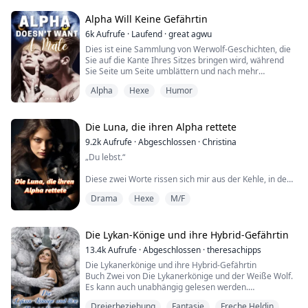
unglaublich weh, die beiden Menschen, denen ich am
meisten vertraut habe, hinter meinem Rücken eine
Alpha Will Keine Gefährtin
Affäre haben zu sehen.
6k
Aufrufe
·
Laufend
·
great agwu
Dies ist eine Sammlung von Werwolf-Geschichten, die
Aber keiner von ihnen zeigte Reue für ihr Handeln.
Sie auf die Kante Ihres Sitzes bringen wird, während
Stat...
Sie Seite um Seite umblättern und nach mehr
verlangen.
Alpha
Hexe
Humor
Buch 1: Ihr Alpha-Gefährte
Freya ist die Freude und das Leben des Rudels. Alle
Die Luna, die ihren Alpha rettete
verehren sie als die Tochter des Alphas.
9.2k
Aufrufe
·
Abgeschlossen
·
Christina
Sie ist von der Mondgöttin gesegnet. Die Mondgöttin
„Du lebst.“
hat sie mit einem Herz aus Gold gesegnet.
...
Diese zwei Worte rissen sich mir aus der Kehle, in dem
Moment, als ich Silas Keaton sah – meinen Ehemann,
Drama
Hexe
M/F
meinen Alpha, den Mann, den ich verraten und in
meinem ersten Leben habe sterben sehen – und ich
wusste, dass mir eine unmögliche zweite Chance
geschenkt worden war, eine, die ich mir mit Blut und
Die Lykan-Könige und ihre Hybrid-Gefährtin
Reue verdient hatte, als die Lügen meiner
13.4k
Aufrufe
·
Abgeschlossen
·
theresachipps
Stiefschwester mich in einem kalten Lagerh...
Die Lykanerkönige und ihre Hybrid-Gefährtin
Buch Zwei von Die Lykanerkönige und der Weiße Wolf.
Es kann auch unabhängig gelesen werden.
Dreierbeziehung
Fantasie
Freche Heldin