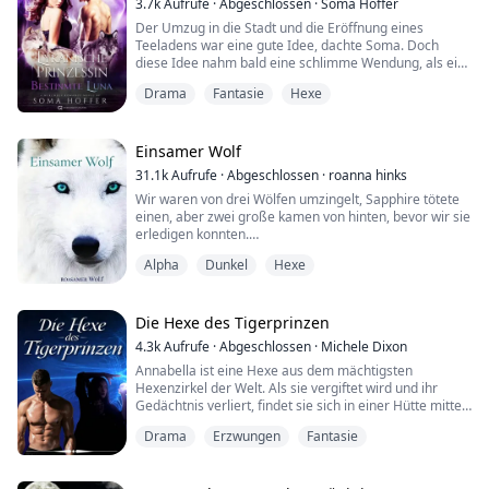
3.7k
Aufrufe
·
Abgeschlossen
·
Soma Hoffer
"Das Mädchen, das auf den Truck zukommt, ist Amber.
Der Umzug in die Stadt und die Eröffnung eines
Warte hier, während ich ...
Teeladens war eine gute Idee, dachte Soma. Doch
diese Idee nahm bald eine schlimme Wendung, als ein
Detektiv namens Marks sie ins Visier nahm und sie
Drama
Fantasie
Hexe
mitten in einen Krieg zwischen ihm und Oliver Stone,
dem Alpha des Blood Moon Rudels, brachte. Oliver
kauft Tee und wird von Somas betörendem Duft
getroffen, der sie als seine Gefährtin entlarvt. Detekti...
Einsamer Wolf
31.1k
Aufrufe
·
Abgeschlossen
·
roanna hinks
Wir waren von drei Wölfen umzingelt, Sapphire tötete
einen, aber zwei große kamen von hinten, bevor wir sie
erledigen konnten.
Ich bin ein einziges schluchzendes Wrack.
Alpha
Dunkel
Hexe
Doch bevor ich etwas tun oder sagen kann, drängt
Sapphire sich durch und schiebt mich mit einem Block
in die Dunkelheit zurück.
Ich bin wieder einmal in der Dunkelheit wegen meines
Die Hexe des Tigerprinzen
Wolfs, warum tut sie das?
4.3k
Aufrufe
·
Abgeschlossen
·
Michele Dixon
Ich habe genug davon, ic...
Annabella ist eine Hexe aus dem mächtigsten
Hexenzirkel der Welt. Als sie vergiftet wird und ihr
Gedächtnis verliert, findet sie sich in einer Hütte mitten
im Nirgendwo wieder. Sie hat keine Ahnung, wer oder
Drama
Erzwungen
Fantasie
was sie ist.
Kamryn ist der gekrönte Tigerprinz, dessen Eltern ihn