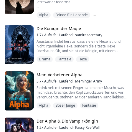
„Falls ich mich wiederholen m...
jetzt war er todernst.
"Welchen Trick?" fragte ich ihn, und er stand auf.
Alpha
Feinde für Liebende
Er hob dann ein Messer auf. Hatte er mich gerettet, nur
Gegensätze ziehen sich an
um mich jetzt zu töten?
Die Königin der Magie
War es nicht genug, mich zum Sterben zurückzulassen?
1.7k
Aufrufe
·
Laufend
·
samirasecretary
Anastasia findet heraus, dass sie eine Hexe ist, und
Er ließ mich in diesem Wald sterben, nachdem ich ihn
nicht irgendeine Hexe, sondern die älteste Hexe
befreit hatte, und jetzt das.
überhaupt. Oh, und sie ist die Königin, mit einem
Vampir als Gefährten, einem Lykaner als besten
Er schnitt sich langsam in die Hand, und plötzlich sch...
Drama
Fantasie
Hexe
Freund und einem Geist, der ihr gerne hilft. Und überall
lauern Feinde. Anastasia muss ihre Welt retten, die
Welt, die sie zu beschützen geschworen hat. Habe ich
erwähnt, dass die Götter sie lieben und ...
Mein Verbotener Alpha
3.7k
Aufrufe
·
Laufend
·
Meminger Army
Sedrik rieb mit seinen Fingern an meiner Muschi, was
mich dazu brachte, den Kopf zurückzuwerfen und vor
Vergnügen zu stöhnen. Mit der anderen Hand liebkoste
er meine Brüste, während sein Mund meinen Hals und
Alpha
Böser Junge
Fantasie
meine Schulter küsste und saugte.
In einer Welt, in der Verbindungen zwischen Werwölfen
Der Alpha & Die Vampirkönigin
und Zauberern streng verboten und hart verurteilt
1.2k
Aufrufe
·
Laufend
·
Kassy Rae Wall
werden, gerät Alana, eine junge, verwaiste Hexe ...