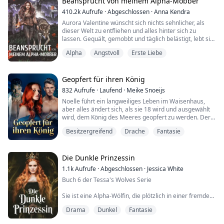
zu sein, die man Familie nennt“, sagte sie mir.
Beansprucht von meinem Alpha-Mobber
410.2k
Aufrufe
·
Abgeschlossen
·
Anna Kendra
„Willst du damit sagen, dass wir unseren Brüdern nicht
Aurora Valentine wünscht sich nichts sehnlicher, als
h...
dieser Welt zu entfliehen und alles hinter sich zu
lassen. Gequält, gemobbt und täglich belästigt, lebt sie
in der Gnade ihres verräterischen, spielsüchtigen und
Alpha
Angstvoll
Erste Liebe
alkoholkranken Vaters, der sie gerne missbraucht. Ihre
Mitschüler in der Highschool verachten sie ohne
ersichtlichen Grund und auch bei ihrer Arbeit wird sie
oft belästigt. Das Einzige,...
Geopfert für ihren König
832
Aufrufe
·
Laufend
·
Meike Snoeijs
Noelle führt ein langweiliges Leben im Waisenhaus,
aber alles ändert sich, als sie 18 wird und ausgewählt
wird, dem König des Meeres geopfert zu werden. Der
König des Meeres soll ein riesiger Mann ohne jegliche
Besitzergreifend
Drache
Fantasie
Freundlichkeit im Herzen sein. Jedes Jahr wählt er eine
18-jährige Jungfrau aus, aber niemand ist je
zurückgekehrt. Noelle hat keine Ahnung, warum sie
ausgewählt wurde und was geschehen wir...
Die Dunkle Prinzessin
1.1k
Aufrufe
·
Abgeschlossen
·
Jessica White
Buch 6 der Tessa's Wolves Serie
Sie ist eine Alpha-Wölfin, die plötzlich in einer fremden,
neuen Welt aufwacht. Er ist ein unglaublich attraktiver,
Drama
Dunkel
Fantasie
uralter Hexenmeister mit einem üblen Ruf. Es ist eine
Verbindung, die sie nicht will, aber der ihr Körper