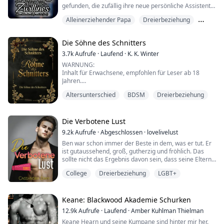
gefunden, die zufällig ihre neue persönliche Assistentin
Lisa ist. Da sie sie nicht verschrecken wollen, indem sie
Alleinerziehender Papa
Dreierbeziehung
zu direkt auf sie zugehen, beschließen sie, sie zu
verführen, damit sie ihre Sub wird.
Erste Liebe
Die Söhne des Schnitters
3.7k
Aufrufe
·
Laufend
·
K. K. Winter
WARNUNG:
Inhalt für Erwachsene, empfohlen für Leser ab 18
Jahren.
Enthält BDSM-Beziehung, erotische Inhalte, Gewalt.
Altersunterschied
BDSM
Dreierbeziehung
Der Buchauszug:
"Hier, ich habe einen Schlüssel zu deinem Herzen,"
sagte sie und ließ den Schlüssel in ihrer Handfläche,
Metall und Haut zusammen. Ocean stolperte in den
Die Verbotene Lust
Umkleideräumen über das antike Kunstwerk. Es
9.2k
Aufrufe
·
Abgeschlossen
·
lovelivelust
erregte ihre Aufmerksamkeit wegen seiner Ähnlichkeit
Ben war schon immer der Beste in dem, was er tut. Er
mit einem Dolch...
ist gutaussehend, groß, gutherzig und fröhlich. Das
sollte nicht das Ergebnis davon sein, dass seine Eltern
seine sexuelle Orientierung ablehnten.
College
Dreierbeziehung
LGBT+
Aber er lernte, wie man überlebt, als er von zu Hause
weglief. Ben weiß, wie man sich mit den richtigen
Leuten umgibt und hat den Mut, Jobs anzunehmen, die
Keane: Blackwood Akademie Schurken
ihn unterstützen.
12.9k
Aufrufe
·
Laufend
·
Amber Kuhlman Thielman
Keane Hearn und seine Kumpane sind hinter mir her.
Sein Leben lief ganz gut...