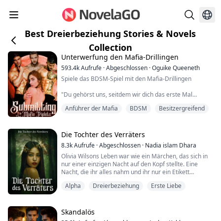
Best Dreierbeziehung Stories & Novels
Collection
Unterwerfung den Mafia-Drillingen
593.4k
Aufrufe
·
Abgeschlossen
·
Oguike Queeneth
Spiele das BDSM-Spiel mit den Mafia-Drillingen
"Du gehörst uns, seitdem wir dich das erste Mal
gesehen haben."
Anführer der Mafia
BDSM
Besitzergreifend
"Ich weiß nicht, wie lange es dauern wird, bis du
begreifst, dass du uns gehörst." Einer der Drillinge
sagte und riss meinen Kopf zurück, um in seine
Die Tochter des Verräters
intensiven Augen zu blicken.
8.3k
Aufrufe
·
Abgeschlossen
·
Nadia islam Dhara
Olivia Wilsons Leben war wie ein Märchen, das sich in
"Du bist unser Eigentum, um dich zu ficken, zu lieben,...
nur einer einzigen Nacht auf den Kopf stellte. Eine
Nacht, die ihr alles nahm und ihr nur ein Etikett
zurückließ: "Die Tochter des Verräters". Ein Etikett, das
Alpha
Dreierbeziehung
Erste Liebe
sie entschlossen war, loszuwerden.
Olivia Wilson führte bis zu ihrem zwölften Lebensjahr
ein perfektes Leben. Ihr Leben war erfüllt von Glück,
Skandalös
und die Menschen, die ihr Glück noch vergr...