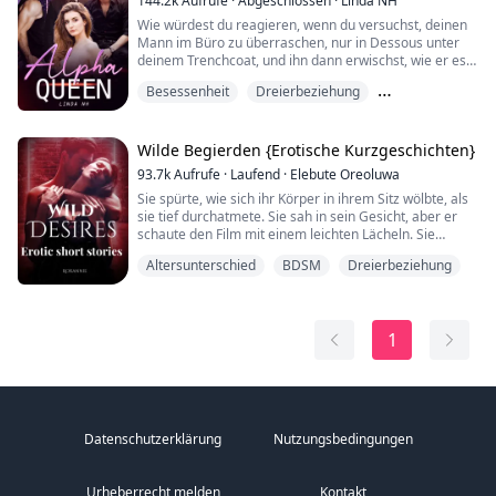
144.2k
Aufrufe
·
Abgeschlossen
·
Linda NH
und ich stöhne, halte mich an seinen Schultern fest, als
Wie würdest du reagieren, wenn du versuchst, deinen
ich seine scha...
Mann im Büro zu überraschen, nur in Dessous unter
deinem Trenchcoat, und ihn dann erwischst, wie er es
mit seiner Kollegin treibt?
Besessenheit
Dreierbeziehung
Für Isabella ist das der letzte Tropfen, der das Fass
zum Überlaufen bringt. Nach Jahren der Herabsetzung
Liebe nach der Heirat
und Ignoranz beschließt sie, ihre Ehe zu beenden.
Und sie hätte sicherlich nicht gedacht, dass sie bei der
Wilde Begierden {Erotische Kurzgeschichten}
Feie...
93.7k
Aufrufe
·
Laufend
·
Elebute Oreoluwa
Sie spürte, wie sich ihr Körper in ihrem Sitz wölbte, als
sie tief durchatmete. Sie sah in sein Gesicht, aber er
schaute den Film mit einem leichten Lächeln. Sie
rutschte nach vorne auf ihrem Sitz und spreizte ihre
Altersunterschied
BDSM
Dreierbeziehung
Beine, um ihm mehr Platz zu geben, ihre Oberschenkel
zu berühren. Er machte sie verrückt, ließ ihre Muschi
vor quälender Aufregung tropfen, während er seine
Hand kaum näher an ihren Sch...
1
Datenschutzerklärung
Nutzungsbedingungen
Urheberrecht melden
Kontakt