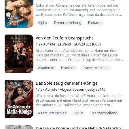
Bereichen ihres Lebens weiter. Doch als sie sah, wie
Colin ist der Alpha eines der stärksten Rudel auf dem
ihre Mutte...
Kontinent. Sein Rudel ist mächtig und unabhängig. Er
weiß, dass seine Gefährtin irgendwo da draußen ist.
Aber er ist geduldig, er weiß, dass er sie finden wird.
Alpha
Dreierbeziehung
Fantasie
Adina hat mehr Geheimnisse als die meisten. Ihr Leben
ist eine lange Reihe von Umzügen zwischen
verschiedenen Rudeln, Zirkeln, Stämmen und sogar
Von den Teufeln beansprucht
Nestern. Dann gibt es noch die endlose ...
1.9k
Aufrufe
·
Laufend
·
GONZALEZ JOELY
Arias Vater beim Abendessen, seine Hand um ihren
Hals geschlossen: „Du wirst diese Jungen bei Laune
halten … oder deine Freundin trägt die Konsequenzen.“
Akademie
Bisexuell
Braves Mädchen
In den vergoldeten Hallen der All Saints Academy kehrt
Aria Vales für ihr Abschlussjahr zurück – und
verabscheut diese elitäre, oberflächliche Welt.
Das Spielzeug der Mafia-Könige
Aufgezogen von ihrer geliebten Nanny, nicht von ihren
17.2k
Aufrufe
·
Abgeschlossen
·
jessyjes440
distanzierten, karrierebesessenen Elt...
„Du denkst, du hast eine Wahl?“ Vittorio drückte meine
Brustwarzen mit einer Hand und meinen Verstand mit
der anderen. „Du solltest nie jemand anderem
gehören, seit dem Moment, als ich dich das erste Mal
Altersunterschied
BDSM
Besitzergreifend
sah.“ Seine Stimme war ein tödliches Flüstern.
Seine Worte schnitten durch mich hindurch und ließen
meine Brust sich vor Angst zusammenziehen.
„Du gehörst uns, Kätzchen“, fuhr er fort, seine Augen...
Die Lykan-Könige und ihre Hybrid-Gefährtin