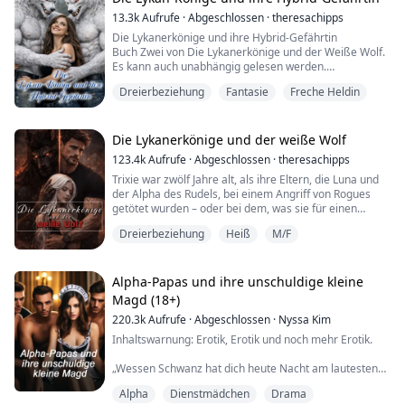
13.3k
Aufrufe
·
Abgeschlossen
·
theresachipps
Die Lykanerkönige und ihre Hybrid-Gefährtin
Buch Zwei von Die Lykanerkönige und der Weiße Wolf.
Es kann auch unabhängig gelesen werden.
Dreierbeziehung
Fantasie
Freche Heldin
Siebzehn Jahre sind vergangen, seit der Weiße Wolf
aufstieg und die Herrschaft der Lykanerkönige den
Frieden im ganzen Königreich sicherte. Eine neue
Generation von Kriegern ist herangewachsen,
Die Lykanerkönige und der weiße Wolf
beschirmt vom Schutz ihrer mächtigen Herrscher.
123.4k
Aufrufe
·
Abgeschlossen
·
theresachipps
Trixie war zwölf Jahre alt, als ihre Eltern, die Luna und
Cassian und Atlas,...
der Alpha des Rudels, bei einem Angriff von Rogues
getötet wurden – oder bei dem, was sie für einen
Angriff von Rogues hielt. Als einziges Kind, als einzige
Dreierbeziehung
Heiß
M/F
Erbin, hätte sie als Nächste den Platz des Alphas
einnehmen sollen. Doch weil sie erst zwölf war,
übernahm ihr Onkel das Amt des Alphas.
Alpha-Papas und ihre unschuldige kleine
Fünf Jahre lang schon misshandelten ihr Onkel u...
Magd (18+)
220.3k
Aufrufe
·
Abgeschlossen
·
Nyssa Kim
Inhaltswarnung: Erotik, Erotik und noch mehr Erotik.
„Wessen Schwanz hat dich heute Nacht am lautesten
schreien lassen?“, Luciens Stimme war ein tiefes
Alpha
Dienstmädchen
Drama
Knurren, als er meinen Kiefer packte und meinen Mund