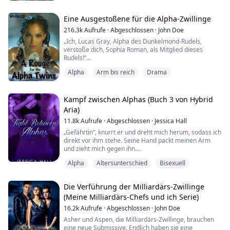
Damien ist der Alpha-Erbe, er will seine Gefährtin
Dreierbeziehung
finden und sein Volk beschützen.
Eine Ausgestoßene für die Alpha-Zwillinge
Brandon ist der Beta-Erbe und Damiens bester Freund.
216.3k
Aufrufe
·
Abgeschlossen
·
John Doe
Beide haben ein Geheimnis, das sie bewahren. Was
„Ich, Lucas Gray, Alpha des Dunkelmond-Rudels,
passiert, wenn sie es sich endlich gegenseit...
verstoße dich, Sophia Roman, als Mitglied dieses
Rudels!“
Alpha
Arm bis reich
Drama
Sophia wurde von ihrem Rudel verstoßen, weil sie sich
vier Jahre später verwandelte, als sie es hätte tun
sollen. Sophia dachte, dass dies das Ende ihres Lebens
Kampf zwischen Alphas (Buch 3 von Hybrid
sei, ohne zu wissen, dass es der Beginn eines großen
Aria)
Abenteuers war.
11.8k
Aufrufe
·
Abgeschlossen
·
Jessica Hall
Zwei Tage nachdem Sophia zur Einzelgängerin ...
„Gefährtin“, knurrt er und dreht mich herum, sodass ich
direkt vor ihm stehe. Seine Hand packt meinen Arm
und zieht mich gegen ihn.
Alpha
Altersunterschied
Bisexuell
„Papa!“, schreie ich entsetzt, während ich versuche,
mich aus seinem Griff zu befreien. Mein Vater und
mein Bruder Ryker rennen beide heraus, bleiben aber
Die Verführung der Milliardärs-Zwillinge
abrupt stehen, als sie den Mann sehen, der mich
(Meine Milliardärs-Chefs und ich Serie)
festhält.
16.2k
Aufrufe
·
Abgeschlossen
·
John Doe
„Alpha Tate, lass sofort meine Tochter los“, knurrt m...
Asher und Aspen, die Milliardärs-Zwillinge, brauchen
eine neue Submissive. Endlich haben sie eine