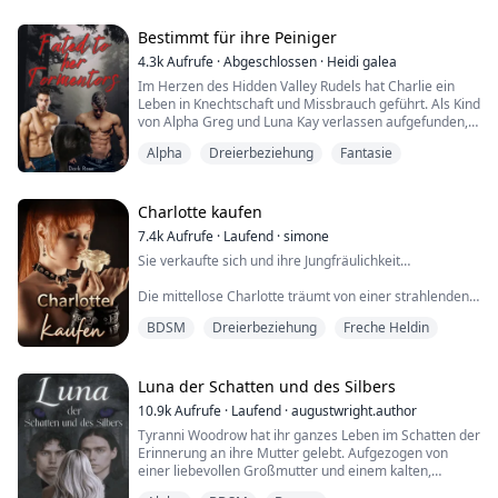
aufzwang.
Bestimmt für ihre Peiniger
„Deiner“, keuchte ich, meine Stimme vom Schreien
völlig ruiniert. „Alpha, bitte …“
4.3k
Aufrufe
·
Abgeschlossen
·
Heidi galea
Im Herzen des Hidden Valley Rudels hat Charlie ein
Silas’ Finger gruben sich in meine Hüften, als er wieder
Leben in Knechtschaft und Missbrauch geführt. Als Kind
hart und unerbittlich in mich stieß. „Lügn...
von Alpha Greg und Luna Kay verlassen aufgefunden,
wurde sie nie mehr als eine Omega behandelt – eine
Alpha
Dreierbeziehung
Fantasie
Sklavin für die Bedürfnisse des Rudels, die jahrelange
Qualen und Demütigungen ertragen musste. Ohne es
zu ahnen, steht Charlie am Rande einer tiefgreifenden
Verwandlung. Als ihr achtzehnter G...
Charlotte kaufen
7.4k
Aufrufe
·
Laufend
·
simone
Sie verkaufte sich und ihre Jungfräulichkeit…
Die mittellose Charlotte träumt von einer strahlenden
Zukunft. Doch sie hat nichts zu verkaufen außer sich
BDSM
Dreierbeziehung
Freche Heldin
selbst und ihre Jungfräulichkeit. Sie entscheidet sich,
beides an den Höchstbietenden zu versteigern.
Charlottes Käufer wird ihr Meister und er beschließt,
sie mit seinem Freund zu teilen.
Luna der Schatten und des Silbers
10.9k
Aufrufe
·
Laufend
·
augustwright.author
Doch als sie später zu ihnen zurückkehrt und sich die
Tyranni Woodrow hat ihr ganzes Leben im Schatten der
Be...
Erinnerung an ihre Mutter gelebt. Aufgezogen von
einer liebevollen Großmutter und einem kalten,
distanzierten Vater, ist sie ein Außenseiter in ihrem