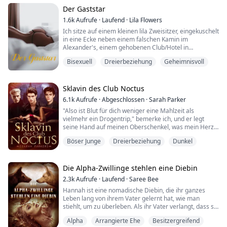
bewegte.
Der Gaststar
"Ich habe nie aufgehört, dich zu wollen," flüsterte ich.
1.6k
Aufrufe
·
Laufend
·
Lila Flowers
Ich sitze auf einem kleinen lila Zweisitzer, eingekuschelt
in eine Ecke neben einem falschen Kamin im
Ich bin Joselyn Carter, ...
Alexander's, einem gehobenen Club/Hotel in
Manhattan. Ich trage ein enges schwarzes Minikleid
Bisexuell
Dreierbeziehung
Geheimnisvoll
und italienische Lederabsätze. Und ich beobachte, wie
mein Mann mit einer anderen Frau flirtet…
Und… ich will, dass er das tut... glaube ich.
Sklavin des Club Noctus
Ich hatte sie selbst ausgesucht...
6.1k
Aufrufe
·
Abgeschlossen
·
Sarah Parker
"Also ist Blut für dich weniger eine Mahlzeit als
„Sie“, sagte ich zu Zane...
vielmehr ein Drogentrip," bemerke ich, und er legt
seine Hand auf meinen Oberschenkel, was mein Herz
zusammenziehen lässt.
Böser Junge
Dreierbeziehung
Dunkel
"Nein, Blut ist Nahrung," korrigiert er, "manches fade
und manches geschmackvoll, aber dein Blut," Er lehnt
sich näher zu mir, sein Finger streicht an der Seite
Die Alpha-Zwillinge stehlen eine Diebin
meines Beins entlang, genau entlang der
2.3k
Aufrufe
·
Laufend
·
Saree Bee
Oberschenkelarterie. "Ich...
Hannah ist eine nomadische Diebin, die ihr ganzes
Leben lang von ihrem Vater gelernt hat, wie man
stiehlt, um zu überleben. Als ihr Vater verlangt, dass sie
einen Gefährten nimmt, um seinen finanziellen Vorteil
Alpha
Arrangierte Ehe
Besitzergreifend
zu sichern, fühlt sie sich hoffnungslos und gefangen, da