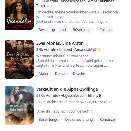
35.2k
Aufrufe
·
Abgeschlossen
·
Amber Kuhlman
Thielman
Ich dachte, meine Schulmobber wären Geschichte...
Wie falsch ich lag.
Jetzt sind sie zu skandalösen Versuchungen
geworden...
Besitzergreifend
Böser Junge
College
Und sie sind bereit, zu teilen.
Matt, Jake und Aaron haben meine Schulzeit zur Hölle
Zwei Alphas, Eine Ärztin
gemacht. Sie haben mich bis an den Rand getrieben,
bis ich keine andere Wahl hatte, als zu fliehen.
3.9k
Aufrufe
·
Laufend
·
AmandlaM💕✨
Nachdem ich die Schule gewechselt und weit weg von
Warnung! Inhalt für Erwachsene
dem grausamen Trio meinen Abschluss ge...
„Sobald du einmal von einem Apfel gekostet hast,“
sagte Prinz Krai und leckte sich die Lippen.
Seine unterschiedlich gefärbten Pupillen funkelten vor
Alpha
Doktor
Drache
Schalk, als er ihren verlegenen Ausdruck betrachtete.
„Kannst du nicht widerstehen, den Rest zu
verschlingen.“
Reyas Augen weiteten sich vor Schock, ihre Brust hob
Verkauft an die Alpha-Zwillinge
und senkte sich von dem, was gerade zwischen ihnen
51.6k
Aufrufe
·
Abgeschlossen
·
tiffany E
ge...
"Nein, du bist nicht unsere Sklavin, Prinzessin."
"Aber ihr habt mich doch gekauft."
Böser Junge
Dreierbeziehung
Romanze
Mein Name ist Ariel Gray, und ich bin siebzehn Jahre
alt. Mein Leben war nicht besonders toll, seit mein
Vater vor drei Monaten gestorben ist. Ich lebe bei