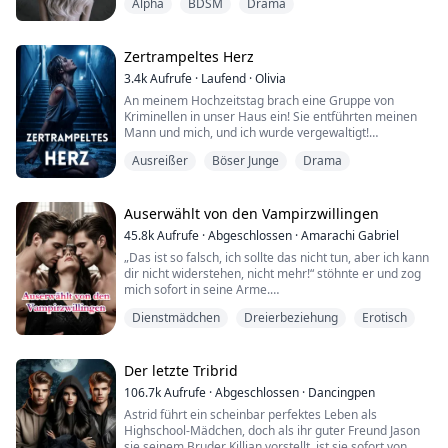
Alpha
BDSM
Drama
eigenen Rudel, verachtet dafür, dass sie sich nicht
verwandeln kann. Bis ein Autounfall ihre ganze Welt
auf den Kopf stellt.
Zertrampeltes Herz
Die Alpha-Zwillinge eines benachbarten Rudels
3.4k
Aufrufe
·
Laufend
·
Olivia
nehmen ihren Duft wahr un...
An meinem Hochzeitstag brach eine Gruppe von
Kriminellen in unser Haus ein! Sie entführten meinen
Mann und mich, und ich wurde vergewaltigt!
Ich täuschte Unterwerfung vor und wartete auf den
Ausreißer
Böser Junge
Drama
richtigen Moment, um zurückzuschlagen und tötete sie!
Ich dachte, der Alptraum sei endlich vorbei. Doch Jahre
später näherte sich mir ein Fremder.
Zu meinem Entsetzen stellte ich fest, dass er einer der
Auserwählt von den Vampirzwillingen
Krimin...
45.8k
Aufrufe
·
Abgeschlossen
·
Amarachi Gabriel
„Das ist so falsch, ich sollte das nicht tun, aber ich kann
dir nicht widerstehen, nicht mehr!“ stöhnte er und zog
mich sofort in seine Arme.
Dienstmädchen
Dreierbeziehung
Erotisch
Luciens Berührung war kalt, doch ich brannte heiß vor
Verlangen, lüstern und bedürftig.
Seine Lippen waren so weich und er küsste mich mit
derselben Begierde, die meine Unterwäsche
Der letzte Tribrid
durchnässte.
106.7k
Aufrufe
·
Abgeschlossen
·
Dancingpen
Plötzlich öffnete sich die Tür und sein Zwilling trat ein,
Astrid führt ein scheinbar perfektes Leben als
sein...
Highschool-Mädchen, doch als ihr guter Freund Jason
sie seinem Bruder Killian vorstellt, ist sie sofort von