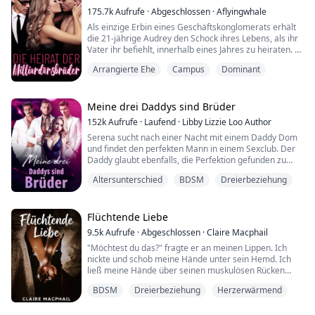
wird nur bestätigt, als er ohne Vorbereitung in mich
hineinstößt.
175.7k
Aufrufe
·
Abgeschlossen
·
Aflyingwhale
Ich s...
Als einzige Erbin eines Geschäftskonglomerats erhält
die 21-jährige Audrey den Schock ihres Lebens, als ihr
Vater ihr befiehlt, innerhalb eines Jahres zu heiraten. Er
zwingt sie, an einer Party teilzunehmen, auf der eine
Arrangierte Ehe
Campus
Dominant
Liste aller potenziellen Bewerber, die seinen
Ansprüchen genügen, präsentiert wird. Doch während
Audrey ihre Flucht von der Party plant, gerät sie in die
Hände der Vanderbilt-Brüd...
Meine drei Daddys sind Brüder
152k
Aufrufe
·
Laufend
·
Libby Lizzie Loo Author
Serena sucht nach einer Nacht mit einem Daddy Dom
und findet den perfekten Mann in einem Sexclub. Der
Daddy glaubt ebenfalls, die Perfektion gefunden zu
haben, und eilt, sie zu finden, nachdem sie
Altersunterschied
BDSM
Dreierbeziehung
weggelaufen ist. Was wird Serena tun, wenn sie
herausfindet, dass Daddy sie mit seinen Freunden
teilen möchte? Wird sie zurückschrecken oder sich
kopfüber hineinstürzen?
Flüchtende Liebe
9.5k
Aufrufe
·
Abgeschlossen
·
Claire Macphail
"Möchtest du das?" fragte er an meinen Lippen. Ich
nickte und schob meine Hände unter sein Hemd. Ich
ließ meine Hände über seinen muskulösen Rücken
gleiten, dann über seine Brust. Ich summte leise, als
BDSM
Dreierbeziehung
Herzerwärmend
ich meine Hände sanft zu seinen Schultern und dann
seinen Bauch hinunter bis zum Bund seiner Jeans