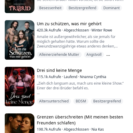
Killians Gefahr und Charme fasziniert. Sie ist besessen
Besessenheit
Besitzergreifend
Dominant
von ihm, bis sie herausfindet, dass Killian und Jason
beide mächtige Werwölfe sind. Was noch
erschreckender ist, ist, dass sie eine Kombination aus
Werwolf, Vampir und Hexe ist und die letz...
Um zu schützen, was mir gehört
420.3k
Aufrufe
·
Abgeschlossen
·
Winter Rowe
Amalie ist außergewöhnlicher, als sie jemals für
möglich gehalten hätte. Warum sollte die
Zweiundzwanzigjährige etwas anderes denken,
nachdem ihre Familie ihr ihr ganzes Leben lang gesagt
Alleinerziehende Mutter
Angstvoll
hat, dass sie nichts wert sei? Als Adoptivmutter eines
dreijährigen Kindes wurde Ama von ihrer Familie die
Dreierbeziehung
letzten sieben Jahre eingesperrt. Doch alles ändert
sich, als ihre alten Freunde, die Alpha-Zwillinge Mar...
Drei sind keine Menge
115.1k
Aufrufe
·
Laufend
·
Nnanna Cynthia
„Zieh dich langsam aus, mach uns eine kleine Show.“
Einer der drei Brüder befahl es.
„Leg dich aufs Bett und spreiz deine notgeile Muschi
Altersunterschied
BDSM
Besitzergreifend
weit für uns.“ Ich gehorchte sofort, spreizte meine
Beine und zeigte ihnen meine glänzend nasse Muschi.
„Verdammt, du tropfst schon für uns. Willst du, dass wir
Grenzen überschreiten (Mit meinen besten
deinem kleinen Loch geben, wonach es verlangt?“
Freunden schlafen)
Seine tiefe Stimme flüsterte in mein Ohr, was meine...
198.7k
Aufrufe
·
Abgeschlossen
·
Nia Kas