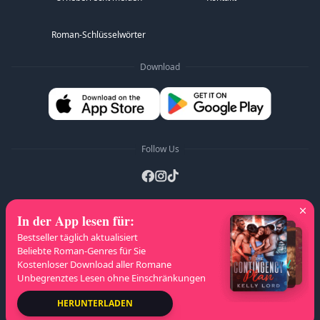
Roman-Schlüsselwörter
Download
Follow Us
In der App lesen für
:
A-Z Listen
:
A
B
C
D
E
F
G
H
I
J
Bestseller täglich aktualisiert
K
L
M
N
O
P
Q
R
S
T
U
V
W
Beliebte Roman-Genres für Sie
Kostenloser Download aller Romane
X
Y
Z
Unbegrenztes Lesen ohne Einschränkungen
Urheberrecht
© 2026 NovelaGO
HERUNTERLADEN