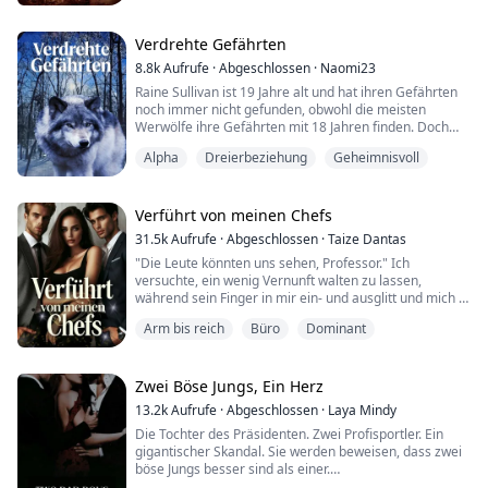
dies bedeuten würde, ihre zehnjährigen
Zwillingsbrüder zurückzulassen.
Verdrehte Gefährten
Ein schneller Schicksalswechsel führt sie zum
8.8k
Aufrufe
·
Abgeschlossen
·
Naomi23
Nightwind-Rude...
Raine Sullivan ist 19 Jahre alt und hat ihren Gefährten
noch immer nicht gefunden, obwohl die meisten
Werwölfe ihre Gefährten mit 18 Jahren finden. Doch
dann wird Raines Leben auf den Kopf gestellt, als sie
Alpha
Dreierbeziehung
Geheimnisvoll
nicht nur einen, sondern gleich zwei Gefährten findet.
Und als ob das nicht schon schlimm genug wäre,
könnte die Entdeckung, wer sie sind, alles noch
schlimmer machen.
Verführt von meinen Chefs
31.5k
Aufrufe
·
Abgeschlossen
·
Taize Dantas
"Die Leute könnten uns sehen, Professor." Ich
versuchte, ein wenig Vernunft walten zu lassen,
während sein Finger in mir ein- und ausglitt und mich in
der gigantischen Geilheit der Situation ertränkte.
Arm bis reich
Büro
Dominant
Als Angel von einer verbotenen Romanze mit ihrem
Professor desillusioniert wird, findet sie sich in einem
Zwei Böse Jungs, Ein Herz
gefährlichen Spiel zwischen dem CEO Vincent
13.2k
Aufrufe
·
Abgeschlossen
·
Laya Mindy
Hickmann und seinem Partner Thomas Werneck...
Die Tochter des Präsidenten. Zwei Profisportler. Ein
gigantischer Skandal. Sie werden beweisen, dass zwei
böse Jungs besser sind als einer.