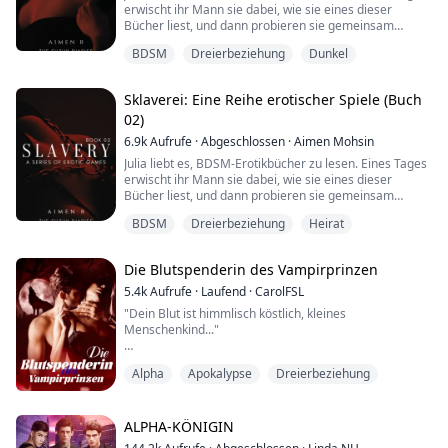
erwischt ihr Mann sie dabei, wie sie eines dieser
Bücher liest, und dann probieren sie gemeinsam
Sexspiele aus, bei denen Julia die Sklavin spielt. Sie
BDSM
Dreierbeziehung
Dunkel
genießt es sehr, diese Liebesspiele mit ihrem Mann zu
spielen. Aber werden diese Spiele ihre Ehe
beeinflussen? Finden wir es heraus, indem wir lesen,
Sklaverei: Eine Reihe erotischer Spiele (Buch
wie alles begann und wie es weitergeht!
02)
Di...
6.9k
Aufrufe
·
Abgeschlossen
·
Aimen Mohsin
Julia liebt es, BDSM-Erotikbücher zu lesen. Eines Tages
erwischt ihr Mann sie dabei, wie sie eines dieser
Bücher liest, und dann probieren sie gemeinsam
Sexspiele aus, bei denen Julia die Sklavin spielt. Sie
BDSM
Dreierbeziehung
Heirat
genießt diese Liebesspiele mit ihrem Mann sehr. Aber
werden diese Spiele ihre Ehe beeinflussen? Finden wir
es heraus, indem wir lesen, wie alles begann und wie
Die Blutspenderin des Vampirprinzen
es weitergeht!
Dies ist Buch 02 ...
5.4k
Aufrufe
·
Laufend
·
CarolFSL
"Dein Blut ist himmlisch köstlich, kleines
Menschenkind..."
Er ist ein Vampirprinz, und ich bin nur ein menschliches
Alpha
Apokalypse
Dreierbeziehung
Mädchen in seinen Armen, wie eine zerbrechliche
Puppe. Ich weiß, dass er Blutspender normalerweise
nicht lange am Leben lässt, das ist mir ein Rätsel.
ALPHA-KÖNIGIN
"Ich verspreche, diesmal sanfter zu sein...", flüstert er,