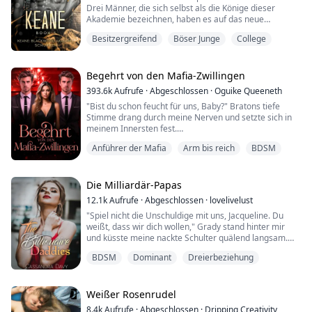
Drei Männer, die sich selbst als die Könige dieser
Akademie bezeichnen, haben es auf das neue
Mädchen abgesehen und lassen nicht locker. Sie
Besitzergreifend
Böser Junge
College
nennen sich die Blackwood Rogues. Sie sind
rücksichtslos und gnadenlos – alles, was ein
vernünftiger Mensch meiden sollte.
Begehrt von den Mafia-Zwillingen
Ich dachte nicht, dass ich verrückt bin, aber wenn mein
393.6k
Aufrufe
·
Abgeschlossen
·
Oguike Queeneth
Körper und meine Seele auf s...
"Bist du schon feucht für uns, Baby?" Bratons tiefe
Stimme drang durch meine Nerven und setzte sich in
meinem Innersten fest.
Anführer der Mafia
Arm bis reich
BDSM
"Zieh deine Kleider langsam aus," befahl Lucien, und
meine Hände bewegten sich sofort zu den Trägern
meines Kleides.
Die Milliardär-Papas
"Geh aufs Bett und spreiz deine kleine Muschi weit für
12.1k
Aufrufe
·
Abgeschlossen
·
lovelivelust
uns." Ohne zu zögern, tat ich, was mir gesagt wurde.
"Spiel nicht die Unschuldige mit uns, Jacqueline. Du
weißt, dass wir dich wollen," Grady stand hinter mir
"So verdammt gehorsam."
und küsste meine nackte Schulter quälend langsam.
_____________________...
BDSM
Dominant
Dreierbeziehung
Wir... oh, verdammt.
Seit ihrer Kindheit war Jacqueline immer der
abenteuerlustige Typ. Auch als sie älter wurde, änderte
Weißer Rosenrudel
sich das nicht; ihre Neugierde entwickelte sich in allen
8.4k
Aufrufe
·
Abgeschlossen
·
Dripping Creativity