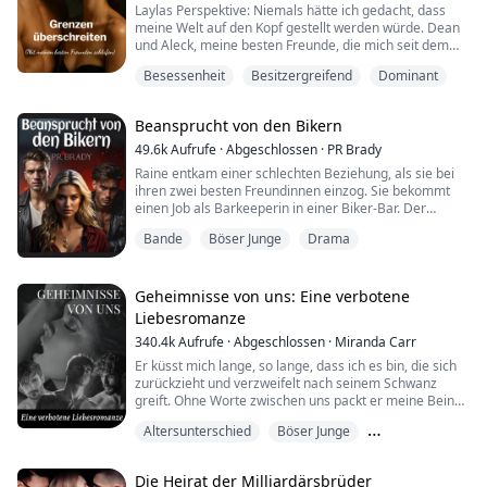
Laylas Perspektive: Niemals hätte ich gedacht, dass
meine Welt auf den Kopf gestellt werden würde. Dean
und Aleck, meine besten Freunde, die mich seit dem
Kindergarten beschützt und immer an meiner Seite
Besessenheit
Besitzergreifend
Dominant
geblieben waren, waren wirklich nicht mehr so, wie ich
sie in Erinnerung hatte. Seit ich achtzehn war, wusste
ich es und hielt es verborgen, ich versteckte es so gut,
Beansprucht von den Bikern
bis es nicht mehr ging. Sich ...
49.6k
Aufrufe
·
Abgeschlossen
·
PR Brady
Raine entkam einer schlechten Beziehung, als sie bei
ihren zwei besten Freundinnen einzog. Sie bekommt
einen Job als Barkeeperin in einer Biker-Bar. Der
Präsident des Clubs hat ein Auge auf sie geworfen.
Bande
Böser Junge
Drama
Aber er ist kein Mann für nur eine Frau, und sie wird
sich mit nichts weniger zufriedengeben. Clubfrauen
schaffen Probleme, und dann taucht ihr Ex auf. Kann
der Club sie beschützen? Kim ist eine i...
Geheimnisse von uns: Eine verbotene
Liebesromanze
340.4k
Aufrufe
·
Abgeschlossen
·
Miranda Carr
Er küsst mich lange, so lange, dass ich es bin, die sich
zurückzieht und verzweifelt nach seinem Schwanz
greift. Ohne Worte zwischen uns packt er meine Beine,
hebt mich gegen die geflieste Wand und spreizt meine
Altersunterschied
Böser Junge
Beine.
Er ist wütend wegen des Gesprächs letzte Nacht. Ich
Dreierbeziehung
kann es fühlen, ich sehe es in seinen dunklen Augen. Es
Die Heirat der Milliardärsbrüder