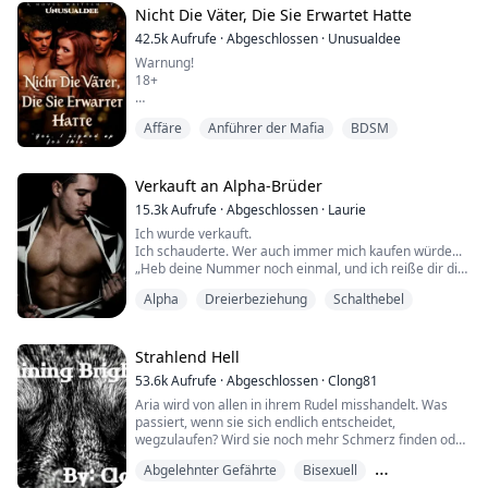
meiner Stiefmutter Yolanda und meiner Stiefschwester
Nicht Die Väter, Die Sie Erwartet Hatte
Katie, und beide hassen mich.
42.5k
Aufrufe
·
Abgeschlossen
·
Unusualdee
Warnung!
Yolanda hat mich gezwungen, mein Zimmer zu räumen
18+
und in den Keller zu zi...
„Lass uns sie in den goldenen Käfig stecken“, schlug er
Affäre
Anführer der Mafia
BDSM
vor.
Ein Lächeln bildete sich auf Jacksons Gesicht, als er die
Beharrlichkeit seines Zwillingsbruders hörte. Es scheint
Verkauft an Alpha-Brüder
zwar nicht die Lösung des Problems zu sein, aber es
15.3k
Aufrufe
·
Abgeschlossen
·
Laurie
würde ihnen genug Zeit geben, ihre neue Sexsklavin
Ich wurde verkauft.
kennenzulernen.
Ich schauderte. Wer auch immer mich kaufen würde...
„Heb deine Nummer noch einmal, und ich reiße dir die
„Dann holen wir sie raus, wenn wir sie ficken wollen
Kehle raus.“
oder wenn sie unsere Schwänze in sic...
Alpha
Dreierbeziehung
Schalthebel
Wer auch immer es war, er war gewalttätig. Ich hörte
ein Zischen vor Schmerz und Keuchen im Raum. Kurz
darauf wurde ich von der Bühne gezerrt und den Flur
entlang geschleppt. Dann wurde ich auf etwas Weiches
Strahlend Hell
wie ein Bett geworfen.
53.6k
Aufrufe
·
Abgeschlossen
·
Clong81
„Ich werde dich jetzt losbinden...
Aria wird von allen in ihrem Rudel misshandelt. Was
passiert, wenn sie sich endlich entscheidet,
wegzulaufen? Wird sie noch mehr Schmerz finden oder
endlich ihr Glück?
Abgelehnter Gefährte
Bisexuell