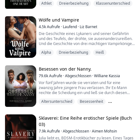
Athlet
Dreierbeziehung
Klassenunterschied
Ich verabscheue arrogante böse Jungs, besonders
wenn sie nebenan einziehen, laut und unerträglich.
Auch wenn sie muskulös, tätowiert und gefährlich
attraktiv sind.
Wölfe und Vampire
4.5k
Aufrufe
·
Laufend
·
Liz Barnet
Ich bin das Paradebeispiel eines braven Mädchens –
Die Geschichte eines Lykaners und seiner Gefährtin
erfolgreich, verantwortungsbewusst und inte...
und des Teufels, der drohte, sie auseinanderzureißen.
Und die Geschichte von drei mächtigen Vampirkönigen
und ihrer zerbrechlichen Gefährtin. Geheimnisse, die
Alpha
Dreierbeziehung
Heiß
Dunkelheit der Vergangenheit und Stürme, die vor
ihnen liegen. Können sie ihr endgültiges Ziel erreichen?
Oder werden sie in den Wellen der Zeit verloren
gehen?
Besessen von der Nanny.
79.6k
Aufrufe
·
Abgeschlossen
·
Williane Kassia
Zwei Geschichten, sechs Lebe...
Vor fünf Jahren wurde sie verraten und für eine
zwanzig Jahre jüngere Frau verlassen. Ihr Ex-Mann
reichte die Scheidung ein und ließ sie durch diesen
Verrat am Boden zerstört zurück. Sie war immer eine
Altersunterschied
Besessenheit
hingebungsvolle Ehefrau gewesen, hatte ihren Mann
stets unterstützt, doch ihre Liebe wurde nicht belohnt.
Besitzergreifend
Er warf ihr vor, keine Kinder bekommen zu können, und
verletzte sie damit zutiefst.
Sklaverei: Eine Reihe erotischer Spiele (Buch
03)
Mit geb...
7.9k
Aufrufe
·
Abgeschlossen
·
Aimen Mohsin
Julia liebt es, BDSM-Erotikbücher zu lesen. Eines Tages