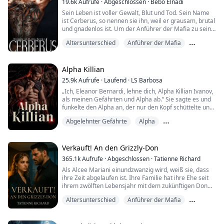
19.6k
Aufrufe
·
Abgeschlossen
·
Bebo Elnadi
schreiben, hatte sie nicht erwartet, mi...
Sein Leben ist voller Gewalt, Blut und Tod. Sein Name
ist Cerberus, so nennen sie ihn, weil er grausam, brutal
und gnadenlos ist. Um der Anführer der Mafia zu sein,
muss man furchtlos, herzlos und schamlos sein, um zu
Altersunterschied
Anführer der Mafia
bekommen, was man will, und zu besitzen, was man
begehrt. Gabriel, 30 Jahre alt, der Anführer der
BDSM
Schwarzen Kreuz Mafia oder Familie, wie er sie nennt,
ist überall für seine grausame...
Alpha Killian
25.9k
Aufrufe
·
Laufend
·
LS Barbosa
„Ich, Eleanor Bernardi, lehne dich, Alpha Killian Ivanov,
als meinen Gefährten und Alpha ab.“ Sie sagte es und
funkelte den Alpha an, der nur den Kopf schüttelte und
scheinbar unbeeindruckt von ihren Worten war.
Abgelehnter Gefährte
Alpha
Er ging auf sie zu, seine Augen fest auf sie gerichtet,
wie ein Raubtier, das seine Beute jagt.
Anführer der Mafia
„Über meine verdammte Leiche.“ sagte er und presste
seine Lippen auf ihre. „Du gehörst mir, ...
Verkauft! An den Grizzly-Don
365.1k
Aufrufe
·
Abgeschlossen
·
Tatienne Richard
Als Alcee Mariani einundzwanzig wird, weiß sie, dass
ihre Zeit abgelaufen ist. Ihre Familie hat ihre Ehe seit
ihrem zwölften Lebensjahr mit dem zukünftigen Don
der Lozano-Familie, Torquato „Der Grizzly“ Lozano,
Altersunterschied
Anführer der Mafia
arrangiert. Es wird gemunkelt, dass er kalt, grausam
und herzlos ist und er ist ganze zehn Jahre älter als sie.
Arrangierte Ehe