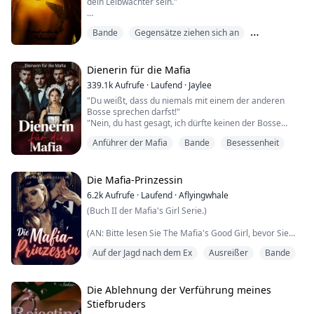
dein Leibwächter sein."
schwanengleichen Hals und...
Kimberlys Augen weiteten sich ungläubig. Das Wasser,
Bande
Gegensätze ziehen sich an
das sie gerade geschluckt hatte, ging in die falsche
Kehle und sie begann zu husten. Es dauerte einige
Leibwächter
Sekunden, bis sie sich endlich beruhigt hatte.
Dienerin für die Mafia
Großartig. Einfach großartig. Dachte sie. Gerade als
339.1k
Aufrufe
·
Laufend
·
Jaylee
sie dachte, sie hätte den nervigen Mann endgültig aus
"Du weißt, dass du niemals mit einem der anderen
ihrem ...
Bosse sprechen darfst!"
"Nein, du hast gesagt, ich dürfte keinen der Bosse
vögeln, nicht, dass ich nicht mit ihnen sprechen darf."
Anführer der Mafia
Bande
Besessenheit
Alex lachte humorlos, seine Lippen verzogen sich zu
einem höhnischen Grinsen. "Er ist nicht der Einzige.
Oder dachtest du, ich wüsste nichts von den anderen?"
"Im Ernst?"
Die Mafia-Prinzessin
Alex kam auf mich zu, seine kräftige Brust drückt...
6.2k
Aufrufe
·
Laufend
·
Aflyingwhale
(Buch II der Mafia's Girl Serie.)
(AN: Bitte lesen Sie The Mafia's Good Girl, bevor Sie
dieses Buch lesen!)
Auf der Jagd nach dem Ex
Ausreißer
Bande
„Bevor wir mit unserem Geschäft fortfahren, gibt es ein
paar Unterlagen, die Sie unterschreiben müssen“,
sagte Damon plötzlich. Er zog ein Blatt Papier heraus
Die Ablehnung der Verführung meines
und schob es Violet entgegen.
Stiefbruders