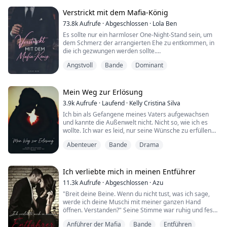
Adonis Klaus, ein Auge auf sie geworfen.
Verstrickt mit dem Mafia-König
Sie ahnte nicht, dass sie sich nicht nur auf eine intime
73.8k
Aufrufe
·
Abgeschlossen
·
Lola Ben
Bezi...
Es sollte nur ein harmloser One-Night-Stand sein, um
dem Schmerz der arrangierten Ehe zu entkommen, in
die ich gezwungen werden sollte.
Angstvoll
Bande
Dominant
Was könnte schon schiefgehen?
Oh... ich bin schwanger?
Mein Weg zur Erlösung
Moment, das ist noch nicht alles?
3.9k
Aufrufe
·
Laufend
·
Kelly Cristina Silva
Ich bin als Gefangene meines Vaters aufgewachsen
Der Mann, mit dem ich die eine Nacht verbracht habe
und kannte die Außenwelt nicht. Nicht so, wie ich es
und dessen Baby ich jetzt erwarte, ist in der Mafia?
wollte. Ich war es leid, nur seine Wünsche zu erfüllen
und nur in meinem eigenen Zuhause zu leben. Was ich
Verdammt...
Abenteuer
Bande
Drama
mir am meisten wünsche, ist frei zu sein, zu leben und
zu lieben ohne Grenzen.
Und das tat ich, sobald ich ihn traf.
Jordan, er war anders und auf den ersten Blick gewann
Ich verliebte mich in meinen Entführer
er mein Herz. Er wur...
11.3k
Aufrufe
·
Abgeschlossen
·
Azu
"Breit deine Beine. Wenn du nicht tust, was ich sage,
werde ich deine Muschi mit meiner ganzen Hand
öffnen. Verstanden?" Seine Stimme war ruhig und fest.
Anführer der Mafia
Bande
Entführen
Ich wimmerte laut, aber nickte.