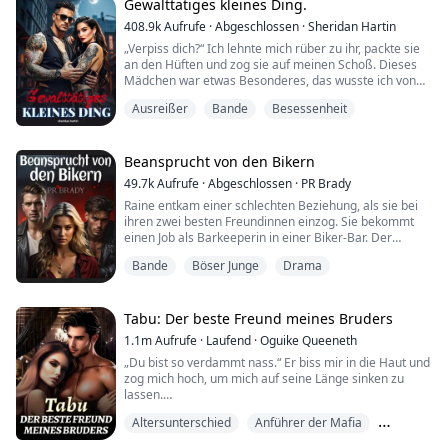
Ihre Jungfräulichkeit online zu verkaufen ist eine
Gewalttätiges kleines Ding.
todsichere Methode, um si...
408.9k
Aufrufe
·
Abgeschlossen
·
Sheridan Hartin
„Verpiss dich?“ Ich lehnte mich rüber zu ihr, packte sie
an den Hüften und zog sie auf meinen Schoß. Dieses
Mädchen war etwas Besonderes, das wusste ich von
Anfang an. Jetzt musste sie wissen, wer ich bin und
Ausreißer
Bande
Besessenheit
wozu ich fähig bin. Eine Hand hielt ich fest an ihrer
Taille, die andere an ihrem Hals. Nicht fest genug, um
ihr weh zu tun, aber es würde sie fürs Erste an Ort und
Stelle halten.
Beansprucht von den Bikern
„Engel, du ...
49.7k
Aufrufe
·
Abgeschlossen
·
PR Brady
Raine entkam einer schlechten Beziehung, als sie bei
ihren zwei besten Freundinnen einzog. Sie bekommt
einen Job als Barkeeperin in einer Biker-Bar. Der
Präsident des Clubs hat ein Auge auf sie geworfen.
Bande
Böser Junge
Drama
Aber er ist kein Mann für nur eine Frau, und sie wird
sich mit nichts weniger zufriedengeben. Clubfrauen
schaffen Probleme, und dann taucht ihr Ex auf. Kann
der Club sie beschützen? Kim ist eine i...
Tabu: Der beste Freund meines Bruders
1.1m
Aufrufe
·
Laufend
·
Oguike Queeneth
„Du bist so verdammt nass.“ Er biss mir in die Haut und
zog mich hoch, um mich auf seine Länge sinken zu
lassen.
Altersunterschied
Anführer der Mafia
„Du wirst jeden Zentimeter von mir aufnehmen.“
flüsterte er, während er nach oben stieß.
Bande