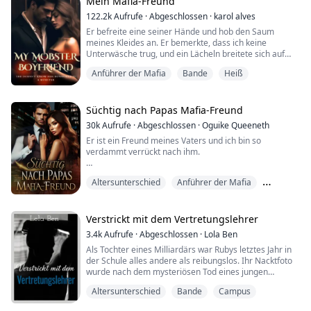
Anziehungskraft zwischen den beiden. Er kann nicht
Mein Mafia-Freund
widerstehen. In dem Moment, in dem er sie will, ka...
122.2k
Aufrufe
·
Abgeschlossen
·
karol alves
Er befreite eine seiner Hände und hob den Saum
meines Kleides an. Er bemerkte, dass ich keine
Unterwäsche trug, und ein Lächeln breitete sich auf
seinen Lippen aus.
Anführer der Mafia
Bande
Heiß
"Wow, das macht es ja einfach!"
"Hilfe!" schrie ich um Hilfe.
Plötzlich wurde die Tür mit einem lauten Knall auf den
Süchtig nach Papas Mafia-Freund
Boden geschlagen, und ein großer, kräftiger Mann, der
30k
Aufrufe
·
Abgeschlossen
·
Oguike Queeneth
größer als Denver war, betrat den Raum. Meine Sicht
Er ist ein Freund meines Vaters und ich bin so
war durch T...
verdammt verrückt nach ihm.
„Willst du, dass der Freund deines Vaters deine kleine
Altersunterschied
Anführer der Mafia
Muschi berührt?“ fragte er und zog meinen Kopf
zurück. Ich nickte.
Bande
„Worte,“ befahl er, die Macht in seiner Stimme ließ
Verstrickt mit dem Vertretungslehrer
meine Muschi erzittern.
3.4k
Aufrufe
·
Abgeschlossen
·
Lola Ben
Als Tochter eines Milliardärs war Rubys letztes Jahr in
„Bitte, ich brauche, dass du meine Muschi mit deinem
der Schule alles andere als reibungslos. Ihr Nacktfoto
Schwanz füllst.“ f...
wurde nach dem mysteriösen Tod eines jungen
Mädchens in der ganzen Schule verbreitet. Während
Altersunterschied
Bande
Campus
Ruby versuchte, die Wahrheit hinter allem
herauszufinden, hatte der attraktive neue Lehrer,