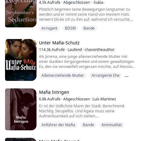
4.5k
Aufrufe
·
Abgeschlossen
·
-Sukia-
„Was ist das?“ fragte sie.
Plötzlich beginnen seine Bewegungen langsamer zu
„Eine schriftliche Vereinbarung über den Preis unseres
werden und er nimmt seine Hand von meinem Hals.
Verkaufs“, antwor...
Verwirrt blicke ich zu ihm auf, während ich versuche,
wieder zu Atem zu kommen. Es kann doch nicht sein,
Arrogant
BDSM
Bande
dass er schon fertig ist... oder? Meine nasse
Weiblichkeit pochte vor Enttäuschung, bis ich spürte,
wie sich Leder um meinen Hals legte und dann das
Unter Mafia-Schutz
Klirren einer Metallkette hörte. Er beugte sich z...
114.3k
Aufrufe
·
Laufend
·
chavontheauthor
Als Jimena, eine junge alleinerziehende Mutter mit
einer dunklen Vergangenheit und einem gewalttätigen
Ex, den sie verzweifelt vergessen möchte, auf Alessio
Fanucci, einen gefährlichen Mafia-Erben, trifft, wird
Alleinerziehende Mutter
Arrangierte Ehe
ihre Welt auf den Kopf gestellt.
Bande
Alles, was sie wollte, war, als Dienstmädchen in der
Fanucci-Villa zu arbeiten und so viel Abstand wie
Mafia Intrigen
möglich zu den drei berüchtigten Fanucci-Brüdern zu ...
6.8k
Aufrufe
·
Abgeschlossen
·
Luis Martinez
Er ist der tödlichste Mann der Stadt. Berechnend.
Mächtig. Skrupellos. Und Ágata muss seine
Aufmerksamkeit auf sich ziehen.
Denn Hernán De Almería könnte Informationen
Anführer der Mafia
Bande
Kriminalität
darüber haben, wie ihr Vater gestorben ist. Und auch,
wie ihre Mutter verschwunden ist.
Es gibt nur ein Problem... und das ist die