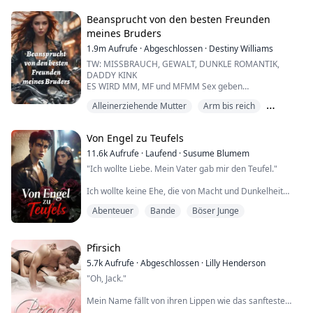
„Verdammt, du fühlst dich so verdammt gut an. Ist es
Beansprucht von den besten Freunden
das, was du wolltest, meinen Schwanz in dir?“ fragte er,
meines Bruders
wohl wissend, dass ich ihn seit Anfang an verführt
1.9m
Aufrufe
·
Abgeschlossen
·
Destiny Williams
hatte.
TW: MISSBRAUCH, GEWALT, DUNKLE ROMANTIK,
„J...ja,“ hauchte ich.
DADDY KINK
ES WIRD MM, MF und MFMM Sex geben
___...
Mit 22 Jahren kehrt Alyssa Bennett in ihre kleine
Alleinerziehende Mutter
Arm bis reich
Heimatstadt zurück, um vor ihrem missbräuchlichen
Ehemann mit ihrer sieben Monate alten Tochter Zuri zu
Bande
fliehen. Da sie ihren Bruder nicht erreichen kann,
Von Engel zu Teufels
wendet sie sich widerwillig an seine besten Freunde,
trotz ihrer gemeinsamen Vergangenheit voller
11.6k
Aufrufe
·
Laufend
·
Susume Blumem
Schikanen. ...
"Ich wollte Liebe. Mein Vater gab mir den Teufel."
Ich wollte keine Ehe, die von Macht und Dunkelheit
geprägt ist. Ich wollte Liebe – einen Mann, der mich
Abenteuer
Bande
Böser Junge
schätzen, respektieren und beschützen würde. Aber
mein Vater hatte andere Pläne. Er arrangierte meine
Zukunft, mein Herz, mein ganzes Leben… in den
Händen von Ace Hernandez.
Pfirsich
5.7k
Aufrufe
·
Abgeschlossen
·
Lilly Henderson
Ace Hernandez – ein Name, der nur im Flüsterton
"Oh, Jack."
ausgesprochen wird, e...
Mein Name fällt von ihren Lippen wie das sanfteste
Flüstern, doch es trifft mich wie das lauteste Brüllen.