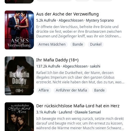
"Braves Mädchen, jetzt fangen wir mit dem an, was ich
will. Wirst du ein gutes Mädchen sein?" Seine Stimme
Aus der Asche der Verzweiflung
war wieder kalt.
5.2k
Aufrufe
·
Abgeschlossen
·
Mystery Soprano
Er öffnete den Verschluss, befreite ihre Brüste und
"Ja." flüsterte ich, während ich die Zähne
drückte sie fest, wobei er ihre Brustwarzen zwischen
zusammenbiss und es schaffte, meine Hände in...
Daumen und Zeigefinger kniff, was ihr ein Stöhnen
entlockte.
Armes Mädchen
Bande
Dunkel
"Gefällt dir das, hm?" knurrte er spielerisch in ihr Ohr.
Sie antwortete nicht – sie konnte nicht.
Worte hatten jegliche Bedeutung verloren angesichts
des überwältigenden Vergnügens, das durch ihren
Ihr Mafia Daddy (18+)
Körper strömte. Er bewegte seine Li...
137.2k
Aufrufe
·
Abgeschlossen
·
sakshi
Rafael Ich bin die Dunkelheit, der Mann, dessen
illegales Imperium sich über den ganzen Globus
erstreckt. Nicht viele haben den Mut, das zu tun, was
nötig ist, um Macht zu erhalten... aber ich schon. Und
Affäre
Anführer der Mafia
Bande
ich bekomme immer, was ich will, einschließlich der
Verlobten meines Sohnes. Sie gehört jetzt mir, und ich
werde Valentina auf jede Weise benutzen, die ich für
richtig halte. Sie ist die perfekte ...
Der rücksichtslose Mafia-Lord hat ein Herz
3.1k
Aufrufe
·
Laufend
·
Olawale Samuel
Ich bewegte mich ein wenig zurück, setzte mich direkt
darauf und beugte mich vor, um ihn erneut zu küssen,
während die Wärme meiner Muschi seinen Schwanz