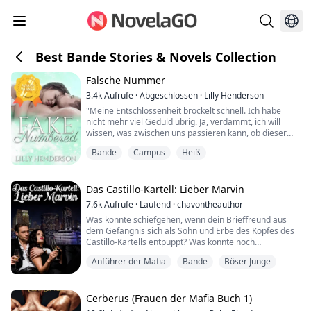
Best Bande Stories & Novels Collection
Falsche Nummer
3.4k
Aufrufe
·
Abgeschlossen
·
Lilly Henderson
"Meine Entschlossenheit bröckelt schnell. Ich habe
nicht mehr viel Geduld übrig. Ja, verdammt, ich will
wissen, was zwischen uns passieren kann, ob dieser
Funke etwas alles Verzehrendes entzünden kann, ein
Bande
Campus
Heiß
Feuer, das alle Zweifel niederbrennt.
Aber die Besorgnis bleibt. Während das Verlangen, das
er in mir entfacht, schon allein beim Gedanken an ihn
und mich meine Zehen krümmen lässt, kann ich die...
Das Castillo-Kartell: Lieber Marvin
7.6k
Aufrufe
·
Laufend
·
chavontheauthor
Was könnte schiefgehen, wenn dein Brieffreund aus
dem Gefängnis sich als Sohn und Erbe des Kopfes des
Castillo-Kartells entpuppt? Was könnte noch
schiefgehen, wenn dein überfürsorglicher Vater ein
Anführer der Mafia
Bande
Böser Junge
DEA-Agent ist, der entschlossen ist, ihn zu Fall zu
bringen?
Als Elena Torres, die Tochter eines DEA-Agenten, eine
Cerberus (Frauen der Mafia Buch 1)
Wette verlor und beschloss, einem Gefangenen zu