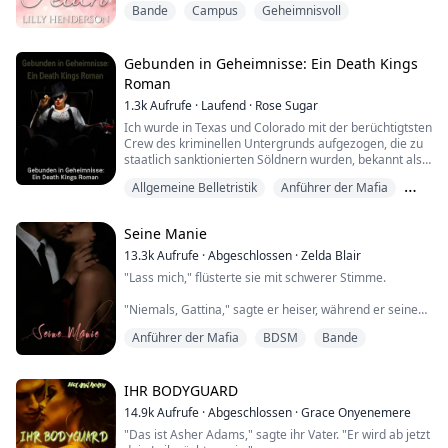
Bande
Campus
Geheimnisvoll
Ihre Stimme lässt mich erzittern, macht mich schwach
in den Knien, und mein Verlangen nach ihr wächst ins
Unermessliche. Sie lässt mich Dinge fühlen, die keine
andere Frau je in mir ausgelöst hat. Ich will sie ganz,
Gebunden in Geheimnisse: Ein Death Kings
will sie zu meiner machen.
Roman
1.3k
Aufrufe
·
Laufend
·
Rose Sugar
--
Ich wurde in Texas und Colorado mit der berüchtigtsten
Mit achtundzwanzig ist Emma voll...
Crew des kriminellen Untergrunds aufgezogen, die zu
staatlich sanktionierten Söldnern wurden, bekannt als
die Todeskönige. Mein Onkel ist einer von ihnen,
Allgemeine Belletristik
Anführer der Mafia
bekannt als der Alligatorkönig. Jetzt trete ich in seine
Fußstapfen und führe mit seiner Unterstützung meine
Bande
eigene Crew. Für meine Familie bin ich Seraphim, aber
Seine Manie
in meinem Reich bin ich der...
13.3k
Aufrufe
·
Abgeschlossen
·
Zelda Blair
"Lass mich," flüsterte sie mit schwerer Stimme.
"Niemals, Gattina," sagte er heiser, während er seine
Finger an ihrem Oberschenkel entlang gleiten ließ, was
Anführer der Mafia
BDSM
Bande
sie erzittern ließ.
"Ich...ich...bin...n...nicht...d...dein," stotterte sie, während
sie das Chaos in ihrem Körper genoss, das seine rauen
IHR BODYGUARD
Finger verursachten.
14.9k
Aufrufe
·
Abgeschlossen
·
Grace Onyenemere
"Das ist Asher Adams," sagte ihr Vater. "Er wird ab jetzt
Plötzlich legte er seine sexy Finger um ihren schönen,