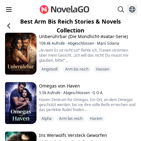
Best Arm Bis Reich Stories & Novels
Collection
Unberührbar (Die Mondlicht-Avatar-Serie)
109.4k
Aufrufe
·
Abgeschlossen
·
Marii Solaria
„N-nein! Es ist nicht so!“ flehte ich, Tränen strömten
über mein Gesicht. „Ich will das nicht! Du musst mir
glauben, bitte!“
Angstvoll
Arm bis reich
Hassen
Seine große Hand packte gewaltsam meinen Hals und
hob mich mühelos vom Boden. Seine Finger zitterten
bei jedem Druck, und meine Atemwege wurden immer
enger.
Omegas von Haven
5.5k
Aufrufe
·
Abgeschlossen
·
G O A
Ich hustete und würgte, während seine Wut durch
Haven Zentrum für Omegas. Ein Ort, an dem Omegas
meine Poren brannte und mich innerlich verbrannte.
geschützt werden, bis sie ihre volle Reife erreichen und
Der Hass, den Ner...
das perfekte Rudel finden.
Alpha
Arm bis reich
Harem
Nun, das wurde mir versprochen. Als ich mit vierzehn
meine Eltern verlor, wurde ich nach Haven geschickt
und mir wurde die Welt versprochen. Doch als meine
Zeit gekommen war, wurde ich von dem Rudel, das ich
Ins Werwolfs Versteck Geworfen
gewählt hatte, betäubt und verkauft. Ich wachte in