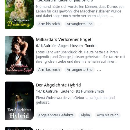
1.9k
Aufrufe
·
Laufend
·
jhaz peligro
haben, aber ihre wohlhabend...
Niemand hätte sich vorstellen können, dass Darius sein
Leben für das gewöhnliche Mädchen riskieren würde
und dabei sogar noch mehr verlieren könnte...
Aber er gewann sie. Genug. Das war alles, was er
Arm bis reich
Arrangierte Ehe
wollte.
Besitzergreifend
Mystica stammt aus der königlichen Familie des Leone
Clans. Dieser war als der herausragendste Clan unter
Milliardärs Verlorener Engel
den Feen bekannt, die das Sylphenreich seit
6.1k
Aufrufe
·
Abgeschlossen
·
Tondra
Jahrhunderten regierten.
Lotus Kent war überglücklich. Heute hatte sie ihren
Bevor sie ihre ...
Jugendfreund George Jackson geheiratet. Sie tanzte mit
ihrer großen Liebe und ihrem Ehemann auf ihrer
Hochzeitsfeier in einem Fünf-Sterne-Hotel. Ihre
Arm bis reich
Arrangierte Ehe
Schwester Lilly zog sie von George weg und sagte, sie
würde sie für ihre erste Nacht vorbereiten. Sie gab ihr
Besitzergreifend
ein Getränk und schickte sie mit Hilfe eines
Hotelangestellten in das Zimmer ihres Manne...
Der Abgelehnte Hybrid
14.1k
Aufrufe
·
Laufend
·
Itz Humble Smith
Elena Wolve wurde von Geburt an abgelehnt und
gehasst.
Sie ist die Tochter des mächtigen und bekannten
Abgelehnter Gefährte
Alpha
Arm bis reich
Alphas des Silbermond-Rudels, doch dann wurde sie
als Teufel bezeichnet!