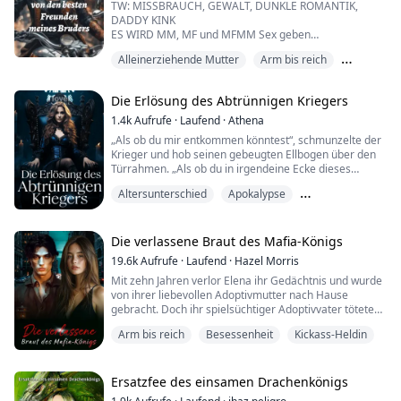
TW: MISSBRAUCH, GEWALT, DUNKLE ROMANTIK,
DADDY KINK
ES WIRD MM, MF und MFMM Sex geben
Mit 22 Jahren kehrt Alyssa Bennett in ihre kleine
Alleinerziehende Mutter
Arm bis reich
Heimatstadt zurück, um vor ihrem missbräuchlichen
Ehemann mit ihrer sieben Monate alten Tochter Zuri zu
Bande
fliehen. Da sie ihren Bruder nicht erreichen kann,
Die Erlösung des Abtrünnigen Kriegers
wendet sie sich widerwillig an seine besten Freunde,
trotz ihrer gemeinsamen Vergangenheit voller
1.4k
Aufrufe
·
Laufend
·
Athena
Schikanen. ...
„Als ob du mir entkommen könntest“, schmunzelte der
Krieger und hob seinen gebeugten Ellbogen über den
Türrahmen. „Als ob du in irgendeine Ecke dieses
Universums reisen könntest und glaubst, ich würde
Altersunterschied
Apokalypse
dich nicht verfolgen.“
Arm bis reich
„Hast du nichts Besseres zu tun?“, spottete ich und
stieß an ihm vorbei, aber er packte mein Handgelenk
Die verlassene Braut des Mafia-Königs
mit einem Griff, der so rau und doch sanft war, dass er
19.6k
Aufrufe
·
Laufend
·
Hazel Morris
sich wie Silber...
Mit zehn Jahren verlor Elena ihr Gedächtnis und wurde
von ihrer liebevollen Adoptivmutter nach Hause
gebracht. Doch ihr spielsüchtiger Adoptivvater tötete
ihre Mutter, als sie achtzehn wurde, und verkaufte
Arm bis reich
Besessenheit
Kickass-Heldin
Elena an einen Gangster, um Schulden zu begleichen.
Zum Glück wurde sie von ihrer leiblichen Familie
gerettet.
Ersatzfee des einsamen Drachenkönigs
Elena dachte, sie könnte endlich eine richtige Familie