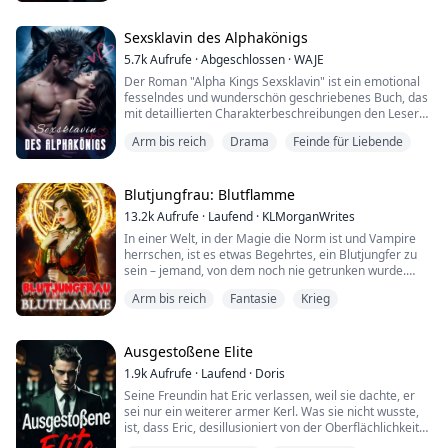
meinen Blick halten. Das kleine Lächeln in seinem
Mundwinkel lässt mich denken, dass ihm gefällt, was er
sieht.
Sexsklavin des Alphakönigs
Seine Hand ist kühl, als sie ei...
5.7k
Aufrufe
·
Abgeschlossen
·
WAJE
Der Roman "Alpha Kings Sexsklavin" ist ein emotional
fesselndes und wunderschön geschriebenes Buch, das
mit detaillierten Charakterbeschreibungen den Lesern
eine spannende Perspektive auf jede Figur bietet. Ihre
Arm bis reich
Drama
Feinde für Liebende
Schwächen, Stärken und Aggressionen sind für die
Leser leicht nachzuvollziehen. Sie werden die
Protagonisten lieben und hassen und sich verlieben.
Blutjungfrau: Blutflamme
13.2k
Aufrufe
·
Laufend
·
KLMorganWrites
In einer Welt, in der Magie die Norm ist und Vampire
herrschen, ist es etwas Begehrtes, ein Blutjungfer zu
sein – jemand, von dem noch nie getrunken wurde.
Menschen werden als Sklaven gehandelt, und
Arm bis reich
Fantasie
Krieg
Blutjungfern werden besonders an den
Höchstbietenden verkauft. Was passiert also, wenn die
Tochter des Anführers der Rebellion gefangen
genommen und an den Prinzen der Vampire verkauft
Ausgestoßene Elite
wird? Was passie...
1.9k
Aufrufe
·
Laufend
·
Doris
Seine Freundin hat Eric verlassen, weil sie dachte, er
sei nur ein weiterer armer Kerl. Was sie nicht wusste,
ist, dass Eric, desillusioniert von der Oberflächlichkeit
um ihn herum, fest entschlossen ist, gegen alle