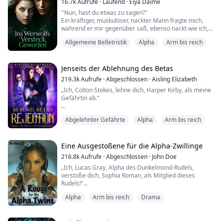
16.7k
Aufrufe
·
Laufend
·
Eiya Daime
einem K...
''Nun, hast du etwas zu sagen?''
Ein kräftiger, muskulöser, nackter Mann fragte mich,
während er mir gegenüber saß, ebenso nackt wie ich,
halb in diesem großen Wasserbecken eingetaucht.
Allgemeine Belletristik
Alpha
Arm bis reich
''Keine Sorge, ich werde dich nicht beißen, Baby...''
sagte er, als er näher zu mir rückte, mich auf seinen
Schoß zog und auf sein Bein setzte.
''W-was ist das, Meister?'' fragte ich ihn schließlich, als
Jenseits der Ablehnung des Betas
er mir...
219.3k
Aufrufe
·
Abgeschlossen
·
Aisling Elizabeth
„Ich, Colton Stokes, lehne dich, Harper Kirby, als meine
Gefährtin ab.“
Als Harpers vorherbestimmter Gefährte und
Abgelehnter Gefährte
Alpha
Arm bis reich
zukünftiger Beta ihres Rudels sie an ihrem 18.
Geburtstag grausam zurückweist, nur um dann auf
mysteriöse Weise seine Meinung zu ändern, muss sie
entscheiden, ob sie bereit ist, das Risiko einzugehen,
Eine Ausgestoßene für die Alpha-Zwillinge
ihren Wolf zu verlieren, um seine Ablehnung
216.8k
Aufrufe
·
Abgeschlossen
·
John Doe
anzunehmen und die vorherbestimmte Bindu...
„Ich, Lucas Gray, Alpha des Dunkelmond-Rudels,
verstoße dich, Sophia Roman, als Mitglied dieses
Rudels!“
Alpha
Arm bis reich
Drama
Sophia wurde von ihrem Rudel verstoßen, weil sie sich
vier Jahre später verwandelte, als sie es hätte tun