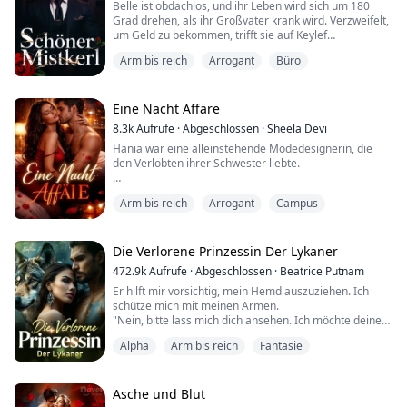
Belle ist obdachlos, und ihr Leben wird sich um 180
Grad drehen, als ihr Großvater krank wird. Verzweifelt,
um Geld zu bekommen, trifft sie auf Keylef
Montenegro, einen Millionär, der ihr ein Angebot
Arm bis reich
Arrogant
Büro
macht, das sie nicht ablehnen kann: "einen Mann zu
quälen." Und nicht irgendeinen Mann, sondern ihren
eigenen Bruder, Caesar Montenegro, einen kalten
Geschäftsmann, der jedem den Atem raubt, der seine...
Eine Nacht Affäre
8.3k
Aufrufe
·
Abgeschlossen
·
Sheela Devi
Hania war eine alleinstehende Modedesignerin, die
den Verlobten ihrer Schwester liebte.
Nach der Verlobung ihrer Schwester hatte sie einen
Arm bis reich
Arrogant
Campus
One-Night-Stand mit einem heißen Fremden.
Als sie am nächsten Morgen in der Hotelsuite
aufwachte, schlich sie sich leise davon, ohne zu wissen,
Die Verlorene Prinzessin Der Lykaner
dass der Mann in ihrem Bett David war, der Präsident
472.9k
Aufrufe
·
Abgeschlossen
·
Beatrice Putnam
der Miller Group, der es hasst, von Frauen berührt zu
Er hilft mir vorsichtig, mein Hemd auszuziehen. Ich
werden.
schütze mich mit meinen Armen.
...
"Nein, bitte lass mich dich ansehen. Ich möchte deinen
schönen Körper sehen," sagt er.
Alpha
Arm bis reich
Fantasie
Wie konnte er sagen, dass ich schön war, mit Narben
überall auf meinem Körper? Ich bin nichts als Haut und
Knochen. Tränen fließen aus meinen Augen. Er wischt
sie weg und umarmt mich tröstend.
Asche und Blut