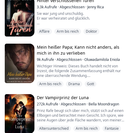
Warum?
Hinter verschlossenen Türen
3.3k
Aufrufe
·
Abgeschlossen
·
Jenny Rica
Ihre Geburt verursachte den Tod ihrer Mutter durch die
Sie war jung und unschuldig.
schmerzhafteste Geburt, die je aufgezeichnet wurde.
Er war verheiratet und glücklich.
Nicht nur das, sie wurde mit zwei unterschiedlich
Als Catherine auf dem Weg war, den Platz ihrer
farbigen Augen geboren, eines war blau, das andere
Affäre
Arm bis reich
Doktor
verstorbenen Großmutter im Anwesen der Morrows
rot.....
einzunehmen, hatte sie nicht die Absicht, Dr. Rafael
Morrow zu begegnen. Sie hatte nicht vor, mitten im
Nirgendwo ohnmächtig zu werden, nur um von ihm
Mein heißer Papa; Kann nicht anders, als
gefunden zu werden und ihre Gefühle
mich in ihn zu verlieben
durcheinanderzubringen. Sie hatte nicht die Absicht,
9k
Aufrufe
·
Abgeschlossen
·
Oluwadamilola Eniola
mi...
Wichtiger Hinweis: Dieses Buch handelt nicht von
Inzest, die folgende Zusammenfassung enthält nur
eine überraschende Wendung.
Arm bis reich
Drama
Gott
Mit ihrem Vater im Bett zu liegen, war alles, wonach sie
sich sehnte. Jedes Mal, wenn sie eine Frau sah, die mit
ihrem Vater sprach, wurde sie wütend. Dieses Gefühl
Der Vampirprinz der Luna
musste aufhören, sie begehrte ihren Vater. Es gab viele
Männer da draußen, die ihr Bestes gaben, um ihre
272k
Aufrufe
·
Abgeschlossen
·
Bella Moondragon
Auf...
Prinz Rafe beugt sich über mich, stützt sich auf einen
Ellbogen und betrachtet mein Gesicht. Ich spüre, wie
seine Augen über jede Fläche wandern, von meiner
Stirn zu meinen Augen, über meine Nase, zu meinen
Altersunterschied
Arm bis reich
Fantasie
Lippen und meinem Kinn, und dann für einen Moment