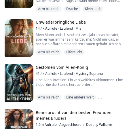
Narbe im Gesicht trage. Obwohl meine Eltern hohe
Ränge im Rudel innehaben, hat mich das nicht vor dem
Arm bis reich
Drache
Kleinstadt
Respektlosigkeit und der schlechten Behandlung durch
die Rudelmitglieder bewahrt. Ich war ungeliebt, aber
meine Eltern kuschelten und trösteten mich hinter
Unwiederbringliche Liebe
verschlossenen Türen, und ich gebe ihnen nich...
14.4k
Aufrufe
·
Laufend
·
Mia
Mein Mann und ich sind seit zwei Jahren verheiratet,
aber er war immer sehr kalt zu mir. Nicht nur das, er
hat auch Affären mit anderen Frauen gehabt. Ich habe
jede Hoffnung in ihn verloren und ihm einen
Arm bis reich
Eifersucht
Scheidungsantrag ins Gesicht geworfen. Ich bin fertig
damit; lass uns scheiden!
Gegensätze ziehen sich an
Nach der Scheidung habe ich nicht nur meine Freiheit
gewonnen, sondern auch Milliarden an Vermögen
Gestohlen vom Alien-König
geerbt! Zu diesem...
41.4k
Aufrufe
·
Laufend
·
Mystery Soprano
Eine Alien-Invasion. Ein verzweifeltes Abkommen. Eine
Liebe, die die Sterne herausfordert.
In einer Welt, die von einer unaufhaltsamen Alien-
Arm bis reich
Eine andere Welt
Macht verwüstet wird, ist Aelianas kleine Stadt bisher
unberührt geblieben – bis jetzt. Als die Zerstörung
Gegensätze ziehen sich an
näher rückt, trifft ihre Familie eine unmögliche
Entscheidung, um zu überleben: Sie bieten Aeliana
Beansprucht von den besten Freunden
dem Alien-König als Sklavin an. Erwartend, ein Leben...
meines Bruders
1.9m
Aufrufe
·
Abgeschlossen
·
Destiny Williams