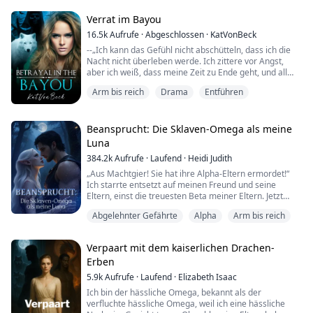
meines Kleides.
Verrat im Bayou
"Geh aufs Bett und spreiz deine kleine Muschi weit für
16.5k
Aufrufe
·
Abgeschlossen
·
KatVonBeck
uns." Ohne zu zögern, tat ich, was mir gesagt wurde.
--„Ich kann das Gefühl nicht abschütteln, dass ich die
Nacht nicht überleben werde. Ich zittere vor Angst,
"So verdammt gehorsam."
aber ich weiß, dass meine Zeit zu Ende geht, und all
das passiert an meinem 18. Geburtstag. Das ist das
_____________________...
Arm bis reich
Drama
Entführen
Allerschlimmste, ich hatte mich so darauf gefreut, ein
neues Kapitel in meinem Leben zu beginnen.“
--„Ich kann unsere Gefährtin spüren, Jake. Ich kann sie
Beansprucht: Die Sklaven-Omega als meine
fühlen, aber ihr Duft ist schwach...
Luna
384.2k
Aufrufe
·
Laufend
·
Heidi Judith
„Aus Machtgier! Sie hat ihre Alpha-Eltern ermordet!“
Ich starrte entsetzt auf meinen Freund und seine
Eltern, einst die treuesten Beta meiner Eltern. Jetzt
hielten sie Fackeln, die mein Gesicht erhellten,
Abgelehnter Gefährte
Alpha
Arm bis reich
während die leblosen Körper meiner Eltern und
Blutlachen den Boden unter uns befleckten.
Verpaart mit dem kaiserlichen Drachen-
„Ich – Grant, neuer Alpha-Erbe des Aurora Rudels –
Erben
lehne dich, diese schamlose Mörderin, als meine Luna
a...
5.9k
Aufrufe
·
Laufend
·
Elizabeth Isaac
Ich bin der hässliche Omega, bekannt als der
verfluchte hässliche Omega, weil ich eine hässliche