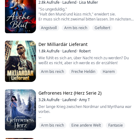
"Lass alles raus," sagt er.
2.8k
Aufrufe
·
Laufend
·
Lisa Muller
E...
"So ungeduldig."
"Halt den Mund und küss mich," erwidert sie.
Er muss sich nicht zweimal bitten lassen. Im nächsten
Moment hebt Lorcan sie in einer Bewegung hoch, die
Angstvoll
Arm bis reich
Gefoltert
zu schnell für das menschliche Auge ist. Ihre Beine um
seine Hüften schlingend, trägt er sie zum Bett,
während ihre Lippen einen leidenschaftlichen Kampf
führen. Er ist bereits unglaublich erregt, seine Hose
Der Milliardär Lieferant
wird mit jeder Sekunde un...
1.8k
Aufrufe
·
Laufend
·
Robert
Wie fühlt es sich an, über Nacht reich zu werden? Du
weißt es nicht, aber ich werde es dir erzählen!
Arm bis reich
Freche Heldin
Harem
Gefrorenes Herz (Herz Serie 2)
3.2k
Aufrufe
·
Laufend
·
Amy T
Der lange Krieg zwischen Nordmar und Myrthana war
vorbei.
Am Ende hatte ihr Königreich verloren. Sie hatte es
Arm bis reich
Eine andere Welt
Fantasie
erwartet, ja sogar darauf gehofft.
Was sie nicht erwartet hatte, war, dass ihr Bruder, der