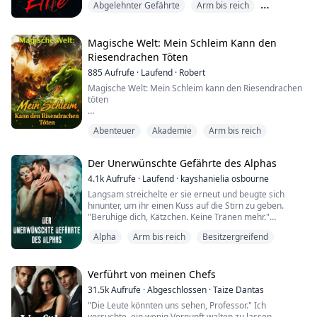
Abgelehnter Gefährte
Arm bis reich
Widrigkeiten an die Macht zu gelangen. Sie mögen jetzt
auf ihn herabsehen, aber bald wird er zu Höhen
Arrangierte Ehe
aufsteigen, von denen sie nur träumen können.
Magische Welt: Mein Schleim Kann den
Liebe Leserinnen und Leser, wir fre...
Riesendrachen Töten
885
Aufrufe
·
Laufend
·
Robert
Magische Welt: Mein Schleim kann den Riesendrachen
töten
Kapitel 1: Ein unerwartetes Geschenk
Abenteuer
Akademie
Arm bis reich
Es war ein gewöhnlicher Tag in der kleinen Stadt
Grünwald. Die Sonne schien hell am Himmel, und die
Der Unerwünschte Gefährte des Alphas
Vögel zwitscherten fröhlich in den Bäumen. Doch für
den jungen Alchemist Leon sollte dieser Tag alles
4.1k
Aufrufe
·
Laufend
·
kayshanielia osbourne
andere als gewöhnlich werden.
Langsam streichelte er sie erneut und beugte sich
hinunter, um ihr einen Kuss auf die Stirn zu geben.
Leon war gerade dabei, in seinem kleinen Labor einige
"Beruhige dich, Kätzchen. Keine Tränen mehr."
Kräuter zu mische...
Alpha
Arm bis reich
Besitzergreifend
Er streckte die Hand aus und wischte die Tränen von
ihren Wangen. Es gefiel ihm nicht, sie weinen zu sehen;
sie sollte sich vor Lust winden, nicht vor Schmerz
weinen. "Vertraust du mir nicht?"
Verführt von meinen Chefs
31.5k
Aufrufe
·
Abgeschlossen
·
Taize Dantas
Celeste nickte und klammerte sich an ihn. "Doch, das
"Die Leute könnten uns sehen, Professor." Ich
tue ...
versuchte, ein wenig Vernunft walten zu lassen,