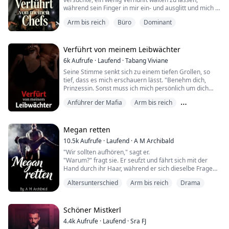
während sein Finger in mir ein- und ausglitt und mich in
der gigantischen Geilheit der Situation ertränkte.
Arm bis reich
Büro
Dominant
Als Angel von einer verbotenen Romanze mit ihrem
Professor desillusioniert wird, findet sie sich in einem
Verführt von meinem Leibwächter
gefährlichen Spiel zwischen dem CEO Vincent
6k
Aufrufe
·
Laufend
·
Tabang Viviane
Hickmann und seinem Partner Thomas Werneck...
Seine Stimme senkt sich zu einem tiefen Grollen, so
tief, dass es mich erschauern lässt. "Benehm dich,
Prinzessin. Sonst muss ich mich persönlich um dich
kümmern. Und das wird dir nicht gefallen."
Anführer der Mafia
Arm bis reich
Er ist mein Leibwächter. Ich fliehe, er verfolgt mich. In
Feinde für Liebende
meinen dunkelsten Momenten, wenn ich versucht
habe, meinem eigenen Elend ein Ende zu setzen, ist er
Megan retten
da – unausweichlich wie eine Geißel, doch se...
10.5k
Aufrufe
·
Laufend
·
A M Archibald
"Wir sollten aufhören," sagt er.
"Warum?" fragt sie. Er seufzt und fährt sich mit der
Hand durch ihr Haar, während er sich dieselbe Frage
stellt.
Altersunterschied
Arm bis reich
Drama
"Weil das, was ich gerade tue, falsch ist; du bist meine
Schülerin," er pausiert, da es sich nicht falsch anfühlt.
"Außerdem regnet es," fügt er hinzu.
"Es ist nicht falsch," sagt sie. "Für mich fühlt es sich
Schöner Mistkerl
sehr richtig an." Seine Augenbrauen heben sic...
4.4k
Aufrufe
·
Laufend
·
Sra FJ