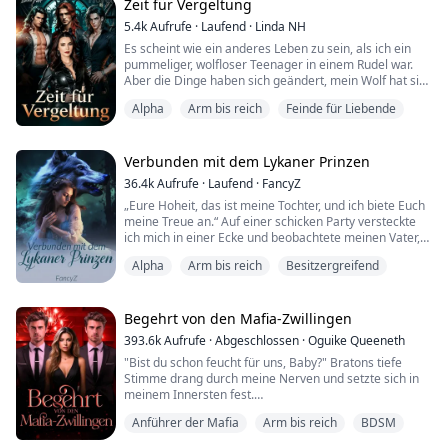
sollen. Sophia dachte, dass dies das Ende ihres Lebens
Zeit für Vergeltung
sei, ohne zu wissen, dass es der Beginn eines großen
5.4k
Aufrufe
·
Laufend
·
Linda NH
Abenteuers war.
Es scheint wie ein anderes Leben zu sein, als ich ein
pummeliger, wolfloser Teenager in einem Rudel war.
Zwei Tage nachdem Sophia zur Einzelgängerin ...
Aber die Dinge haben sich geändert, mein Wolf hat sich
offenbart, und ich wurde zur Kriegerin ausgebildet.
Alpha
Arm bis reich
Feinde für Liebende
Gezwungen, zum größten Rudel in den Vereinigten
Staaten, dem Lunar-Rudel, zurückzukehren, habe ich
vor, seinen Bewohnern das neue Ich zu zeigen.
Ohne die drei Alphas zu vergessen, die es l...
Verbunden mit dem Lykaner Prinzen
36.4k
Aufrufe
·
Laufend
·
FancyZ
„Eure Hoheit, das ist meine Tochter, und ich biete Euch
meine Treue an.“ Auf einer schicken Party versteckte
ich mich in einer Ecke und beobachtete meinen Vater,
einen Alpha, wie er sich vorbeugte, um mit dem
Alpha
Arm bis reich
Besitzergreifend
Prinzen auf dem Thron zu sprechen, während meine
Schwester Bernice ein enges, glamouröses Kleid trug,
zu den Füßen des Prinzen saß und ihm ein charmantes
und selbstgefälliges Lächeln zeigte. ...
Begehrt von den Mafia-Zwillingen
393.6k
Aufrufe
·
Abgeschlossen
·
Oguike Queeneth
"Bist du schon feucht für uns, Baby?" Bratons tiefe
Stimme drang durch meine Nerven und setzte sich in
meinem Innersten fest.
Anführer der Mafia
Arm bis reich
BDSM
"Zieh deine Kleider langsam aus," befahl Lucien, und
meine Hände bewegten sich sofort zu den Trägern