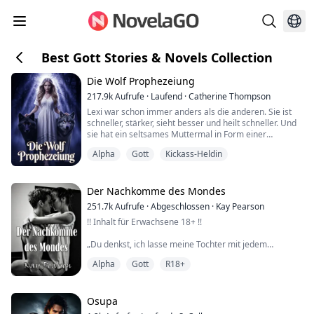
Best Gott Stories & Novels Collection
Die Wolf Prophezeiung
217.9k
Aufrufe
·
Laufend
·
Catherine Thompson
Lexi war schon immer anders als die anderen. Sie ist
schneller, stärker, sieht besser und heilt schneller. Und
sie hat ein seltsames Muttermal in Form einer
Wolfspfote. Aber sie hat sich nie als etwas Besonderes
Alpha
Gott
Kickass-Heldin
betrachtet. Bis sie sich ihrem zwanzigsten Geburtstag
nähert. Sie bemerkt, dass all ihre Eigenheiten stärker
werden. Sie weiß nichts über die übernatürliche Welt
oder Gefährten. Bis das Mu...
Der Nachkomme des Mondes
251.7k
Aufrufe
·
Abgeschlossen
·
Kay Pearson
!! Inhalt für Erwachsene 18+ !!
„Du denkst, ich lasse meine Tochter mit jedem
schlafen, den sie will?“ spuckte er. Er trat mir in die
Alpha
Gott
R18+
Rippen, sodass ich quer über den Boden flog.
„Hab ich nicht“, hustete ich und rang nach Luft.
Es fühlte sich an, als wäre mein Brustkorb eingedrückt.
Ich dachte, ich müsste mich übergeben, als Hank mich
Osupa
an den Haaren packte und meinen Kopf hochzog.