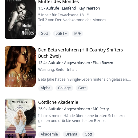
nicht aus. Sein Verlan...
Mutter des Mondes
1.5k
Aufrufe
·
Laufend
·
Kay Pearson
!! Inhalt für Erwachsene 18+ !!
Teil 2 von Der Nachkomme des Mondes.
Zelena hat den Angriff der Jäger überlebt, aber vieles
Gott
LGBT+
M/F
hat sich verändert. Geheimnisse werden bewahrt und
Lügen erzählt. Jemand aus ihrem engen Kreis hat sie
verraten, und herauszufinden, wer es ist, wird zu einer
eigenen Mission. Während Zelena sich an ihren neuen
Den Beta verführen (Hill Country Shifters
Status gewöhnt, merkt sie, dass sich ihr Leben in mehr
Buch Zwei)
als nur e...
13.4k
Aufrufe
·
Abgeschlossen
·
Eliza Rowen
Warnung: Reifer Inhalt
Beta Jake hat sein Single-Leben hinter sich gelassen,
um sich auf die Suche nach seiner Gefährtin
Alpha
College
Gott
vorzubereiten. Er hätte nie erwartet, eines Tages ins
Büro zu kommen und sie dort zu finden.
Göttliche Akademie
Ava ist Erstsemester-Studentin an der Universität und
wurde geschickt, um ihre frisch verpaarten Cousine
36.9k
Aufrufe
·
Abgeschlossen
·
MC Perry
Callie als Praktikantin bei Emerson Securities zu
Ich ließ meine Hände über seine breiten Schultern
ersetzen. Ava ist eine bril...
gleiten und drückte seine festen Bizeps.
"Gefällt dir, was du siehst, Prinzessin?" fragte Aphelion
Akademie
Drama
Gott
mit einem selbstgefälligen Grinsen im Gesicht.