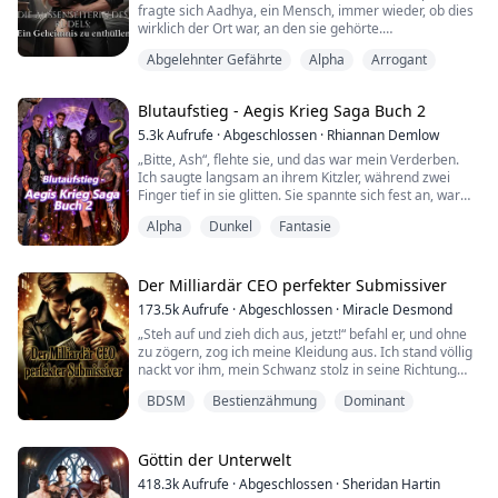
fragte sich Aadhya, ein Mensch, immer wieder, ob dies
wirklich der Ort war, an den sie gehörte.
Egal, wie oft sie sich diese Frage stellte, die Antwort
Abgelehnter Gefährte
Alpha
Arrogant
blieb immer dieselbe … JA.
Ihre Eltern waren eines der stärksten Beta-Paare (die
Stellvertreter des Alphas) ihrer Zeit auf dem gesamten
Blutaufstieg - Aegis Krieg Saga Buch 2
Kontinent. Doch obwohl Beta-Blut durch ihre Adern
floss, wusste...
5.3k
Aufrufe
·
Abgeschlossen
·
Rhiannan Demlow
„Bitte, Ash“, flehte sie, und das war mein Verderben.
Ich saugte langsam an ihrem Kitzler, während zwei
Finger tief in sie glitten. Sie spannte sich fest an, war
schon kurz davor. Über mir stöhnte Bram, eine Hand in
Alpha
Dunkel
Fantasie
ihr Haar gekrallt, während sie seinen Schwanz in den
Mund nahm, als wäre sie dafür geboren.
Der Milliardär CEO perfekter Submissiver
DIES IST DAS ZWEITE BUCH EINER REIHE. BITTE ...
173.5k
Aufrufe
·
Abgeschlossen
·
Miracle Desmond
„Steh auf und zieh dich aus, jetzt!“ befahl er, und ohne
zu zögern, zog ich meine Kleidung aus. Ich stand völlig
nackt vor ihm, mein Schwanz stolz in seine Richtung
zeigend.
BDSM
Bestienzähmung
Dominant
„Bist du sicher, dass du bereit bist, das zu tun? Sobald
du anfängst, wirst du nicht aufhören, bis ich komme,
und ich will, dass du jeden Tropfen meines Spermas
Göttin der Unterwelt
schluckst. Verstanden?“
418.3k
Aufrufe
·
Abgeschlossen
·
Sheridan Hartin