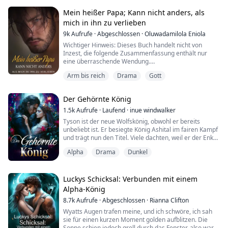
Blumenladen. Eines Nachts entdeckt sie eine Tür, aber
sie ahnt nicht, dass sie damit Ereignisse in Gang setzt,
Mein heißer Papa; Kann nicht anders, als
die sie nie wieder rückgängig machen kann.
mich in ihn zu verlieben
9k
Aufrufe
·
Abgeschlossen
·
Oluwadamilola Eniola
Nachdem sie von Wade 'Hade...
Wichtiger Hinweis: Dieses Buch handelt nicht von
Inzest, die folgende Zusammenfassung enthält nur
eine überraschende Wendung.
Arm bis reich
Drama
Gott
Mit ihrem Vater im Bett zu liegen, war alles, wonach sie
sich sehnte. Jedes Mal, wenn sie eine Frau sah, die mit
ihrem Vater sprach, wurde sie wütend. Dieses Gefühl
Der Gehörnte König
musste aufhören, sie begehrte ihren Vater. Es gab viele
Männer da draußen, die ihr Bestes gaben, um ihre
1.5k
Aufrufe
·
Laufend
·
inue windwalker
Auf...
Tyson ist der neue Wolfskönig, obwohl er bereits
unbeliebt ist. Er besiegte König Ashital im fairen Kampf
und trägt nun den Titel. Viele dachten, weil er der Enkel
des Gehörnten, des Königs der Hölle, war, könnten sie
Alpha
Drama
Dunkel
ihre Korruption fortsetzen. Sie lagen falsch. Tyson ist
der edelste Gestaltwandler, den die Welt je gesehen
hat.
Samira ist die jüngste Prinzessin der Einhornkönigin,
Luckys Schicksal: Verbunden mit einem
obwohl sie kaum...
Alpha-König
8.7k
Aufrufe
·
Abgeschlossen
·
Rianna Clifton
Wyatts Augen trafen meine, und ich schwöre, ich sah
sie für einen kurzen Moment golden aufblitzen. Die
Sonne schien jedoch grell durch das Fenster, also war