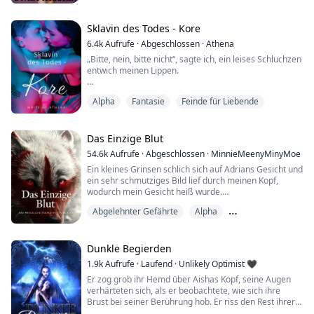
"Sei still und küss mich einfach," antwortete ich,
während ich meine Hände von seinen Armen löste und
Sklavin des Todes - Kore
sie in sein Haar legte, um ihn zu mir herunterzuziehen.
6.4k
Aufrufe
·
Abgeschlossen
·
Athena
„Bitte, nein, bitte nicht“, sagte ich, ein leises Schluchzen
DIES IST EIN REVERSE-HAREM-ROMAN - LESEN AU...
entwich meinen Lippen.
Seine blauen Augen bohrten sich in meine. Warum
Alpha
Fantasie
Feinde für Liebende
waren sie so wunderschön? Nein, ich durfte nicht so
denken. Ich hasste diesen Mann, ich hasste, wie er
mich gefangen hielt.
Das Einzige Blut
„Ich bin eine geweihte Jungfrau der Göttin Athene“,
54.6k
Aufrufe
·
Abgeschlossen
·
MinnieMeenyMinyMoe
sagte ich zu ihm. Hades gefiel diese Antwort nicht.
Ein kleines Grinsen schlich sich auf Adrians Gesicht und
ein sehr schmutziges Bild lief durch meinen Kopf,
„Ich werde dich bald brechen“, sagte ...
wodurch mein Gesicht heiß wurde.
Abgelehnter Gefährte
Alpha
Oh Göttin....
Besitzergreifend
Wenn ich allein gewesen wäre, hätte ich vielleicht
meine Finger zwischen meine Schenkel gleiten lassen.
Dunkle Begierden
Es war, als würde ein Pornofilm in meinem Kopf
1.9k
Aufrufe
·
Laufend
·
Unlikely Optimist 🖤
ablaufen. Ich wusste nicht, wie es bei Aiden und Logan
Er zog grob ihr Hemd über Aishas Kopf, seine Augen
war, aber Adrian konnte meine Erregung...
verhärteten sich, als er beobachtete, wie sich ihre
Brust bei seiner Berührung hob. Er riss den Rest ihrer
Kleidung von ihrem Körper, bis sie nackt war, dann