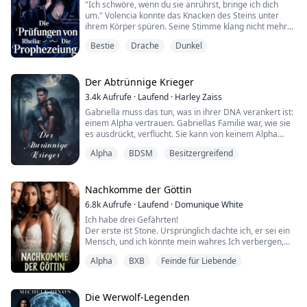
"Ich schwöre, wenn du sie anrührst, bringe ich dich
Die Waise Eva Sims hat sich mit purem
um." Volencia konnte das Knacken des Steins unter
Durchhaltevermögen und Entschlossenheit durchs
ihrem Körper spüren. Seine Stimme klang nicht mehr
Studium gebra...
wie zuvor. Sie war tiefer. Knurrend. Sie betete, dass er
Bestie
Drache
Dunkel
recht hatte.
"Ich werde dich berühren, aber nur, um dich zu heilen.
Hab keine Angst."
Der Abtrünnige Krieger
3.4k
Aufrufe
·
Laufend
·
Harley Zaiss
Seine Hände waren sanft, als er sie an seine Brust hob
Gabriella muss das tun, was in ihrer DNA verankert ist:
und hielt.
einem Alpha vertrauen. Gabriellas Familie war, wie sie
es ausdrückt, verflucht. Sie kann von keinem Alpha
****Volencia, als Prinzessin des Kö...
befehligt werden und deshalb kann sie keinem Rudel
Alpha
BDSM
Besitzergreifend
angehören. Schon in jungen Jahren brachten ihr Vater
und ihre sechs älteren Brüder ihr das Kämpfen bei. Sie
hat in verschiedenen Kampfkünsten brilliert und durfte
schließlich mit 18 Jahre...
Nachkomme der Göttin
6.8k
Aufrufe
·
Laufend
·
Domunique White
Ich habe drei Gefährten!
Der erste ist Stone. Ursprünglich dachte ich, er sei ein
Mensch, und ich könnte mein wahres Ich verbergen,
um ein einfaches Leben mit ihm zu führen. Aber dann
Alpha
BXB
Feinde für Liebende
sagte er mir, ich sähe aus wie seine Ex-Frau. Zum
Teufel mit ihm!
Der zweite ist Lycian, Alpha des Gladiator-Mond-
Rudels. Er sagte, ich sei seine Gefährtin und er habe
Die Werwolf-Legenden