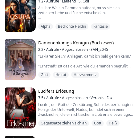
1.2k
Aufrufe
·
Laufend
·
S. Coll
KNACK. Es war, a...
Als ihre Welt in Flammen aufgeht, muss sie sich
zwischen Liebe und Rache entscheiden.
Priesterin Loiza Mirabal kann nur entsetzt zusehen, wie
Alpha
Bedrohte Heldin
Fantasie
vulkanisches Feuer ihre karibische Inselheimat
verschlingt und ihr einst mächtiges Osupa-Rudel wie
Asche im Wind verstreut. In dem Moment, als die
Gedankenschaltung ihres Alphas erlischt, kennt sie die
Dämonenkönigs Königin (Buch zwei)
grausame Wahrheit – ihr Volk ist führungslos und nach
2.2k
Aufrufe
·
Abgeschlossen
·
SAN_2045
f...
"Erklären Sie Ihr Anliegen, damit ich bald gehen kann."
"Ernsthaft? Ist das die Art, wie du jemanden begrüßt,
den du lange nicht gesehen hast?"
Gott
Heirat
Herzschmerz
Die Mondprinzessin verschränkte die Arme vor der
Brust. "Ich mache mir nicht die Mühe, diese Person
überhaupt zu begrüßen. Betrachte dich als glücklich."
Lucifers Erlösung
7.5k
Aufrufe
·
Abgeschlossen
·
Veronica Fox
"Ich wusste nicht, dass die Mondprinzessin so viel Groll
Lucifer, der Gott der Zerstörung, Sohn des berüchtigten
hegen kann."
Königs der Unterwelt, Hades, befindet sich in einer
Zwickmühle, die er nicht sicher ist, ob er sie bewältigen
"Was soll ich sagen?" Sie li...
kann. Seine Macht und sein Zorn wachsen täglich, und
Gegensätze ziehen sich an
Gott
Heiß
sein Vater glaubt, dass Kronos versucht, seinen Körper
zu übernehmen. Er verbringt seine Tage und Nächte
damit, die Seelen der Hölle zu quälen, aber es reicht