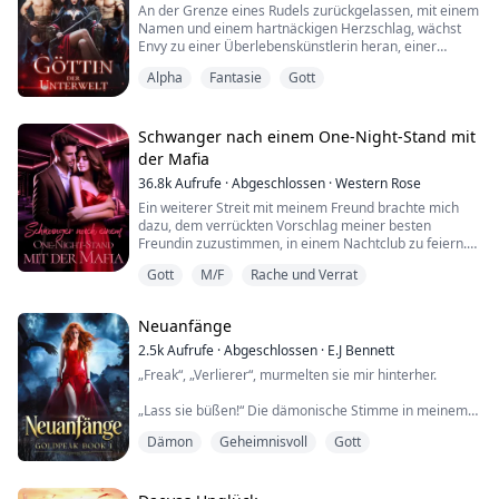
An der Grenze eines Rudels zurückgelassen, mit einem
„J...ja, Meister.“ hauchte ich.
Namen und einem hartnäckigen Herzschlag, wächst
Envy zu einer Überlebenskünstlerin heran, einer
„Guter...
verwaisten Kriegerin, die weiß, wie man eine Linie hält
Alpha
Fantasie
Gott
und weitergeht. Liebe ist nicht Teil des Plans... bis vier
Alpha-Wölfe mit Playboy-Ruf und unbequem weichen
Händen beschließen, dass das Mädchen, das sich nicht
beugt, die einzige Königin ist, di...
Schwanger nach einem One-Night-Stand mit
der Mafia
36.8k
Aufrufe
·
Abgeschlossen
·
Western Rose
Ein weiterer Streit mit meinem Freund brachte mich
dazu, dem verrückten Vorschlag meiner besten
Freundin zuzustimmen, in einem Nachtclub zu feiern.
Doch dann hat sie mein Getränk mit etwas versetzt und
Gott
M/F
Rache und Verrat
ich landete in den Armen eines erschreckend gut
aussehenden Fremden, Michelangelo.
Neuanfänge
Wir verbrachten die Nacht zusammen unter seinen
Laken, während er mich durch wilde Gefilde der Lust
2.5k
Aufrufe
·
Abgeschlossen
·
E.J Bennett
führte. Aber a...
„Freak“, „Verlierer“, murmelten sie mir hinterher.
„Lass sie büßen!“ Die dämonische Stimme in meinem
Kopf war diesmal lauter.
Dämon
Geheimnisvoll
Gott
Ich werde sie büßen lassen. Jeden einzelnen von ihnen.