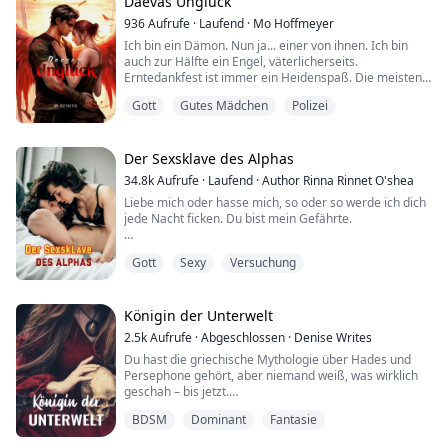
Daevas Unglück
Indem sie nach Goldpeak zieht, wo niemand Lilith
936
Aufrufe
·
Laufend
·
Mo Hoffmeyer
kennt, hat sie die Chance, neu anzufangen und ihrer
Ich bin ein Dämon. Nun ja... einer von ihnen. Ich bin
Vergangenheit zu entkommen. Nun, das glaubte sie
auch zur Hälfte ein Engel, väterlicherseits.
zumindest.
Erntedankfest ist immer ein Heidenspaß. Die meisten
Menschen sehen uns als gut und böse, aber wir sind
Goldpeak ist keine...
Gott
Gutes Mädchen
Polizei
eher... Spezies. Spezies, die geschaffen, geboren oder
gemacht wurden, um den Frieden und das
Gleichgewicht des Universums zu bewahren.
Der Sexsklave des Alphas
34.8k
Aufrufe
·
Laufend
·
Author Rinna Rinnet O'shea
Drevlands Perspektive
Liebe mich oder hasse mich, so oder so werde ich dich
jede Nacht ficken. Du bist mein Gefährte.
Diese Lippen sind perfekt. Ihre ...
Gott
Sexy
Versuchung
Ich zitterte.
Die Tatsache, dass er Besitz von mir ergriffen hatte
und mich zwang, hier mit ihm zu liegen, war widerlich.
Ich versuchte, mich wegzuziehen, aber er packte mich
Königin der Unterwelt
schnell wieder. "Sag mir nie wieder, dass ich nicht
2.5k
Aufrufe
·
Abgeschlossen
·
Denise Writes
anfassen soll, was mir gehört. Du bekommst einen
Du hast die griechische Mythologie über Hades und
Freifahrtschein wegen d...
Persephone gehört, aber niemand weiß, was wirklich
geschah – bis jetzt.
BDSM
Dominant
Fantasie
Korey 'Persephone' Jones war eine der besten
Floristinnen der Stadt und arbeitete in Mama Junes