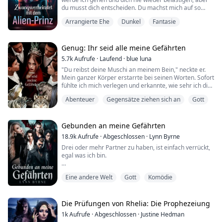
du musst dich entscheiden. Du machst mich auf so
viele Arten verrückt," stöhnte Xavier, seine Stimme ließ
Arrangierte Ehe
Dunkel
Fantasie
mich allmählich den Kampf verlieren, den ich seit
Monaten geführt hatte.
Meine Lippen zitterten, als ich dem Drang widerstand,
Genug: Ihr seid alle meine Gefährten
ihn zu küssen. Ich wurde nicht gezwungen, überzeugt
5.7k
Aufrufe
·
Laufend
·
blue luna
oder g...
"Du reibst deine Muschi an meinem Bein," neckte er.
Mein ganzer Körper erstarrte bei seinen Worten. Sofort
fühlte ich mich verlegen und erkannte, wie sehr ich die
Kontrolle über mich an diesen Mann verloren hatte.
Abenteuer
Gegensätze ziehen sich an
Gott
Während ich noch geschockt war, riss er schnell die
Vorderseite meiner Bluse auf und schob meinen BH
zur Seite, um meine nackten Brüste zu enthüllen. Ich
spürte die kalte Temperatur des ...
Gebunden an meine Gefährten
18.9k
Aufrufe
·
Abgeschlossen
·
Lynn Byrne
Drei oder mehr Partner zu haben, ist einfach verrückt,
egal was ich bin.
Das Schicksal wird mir zeigen, was real ist, indem es
Eine andere Welt
Gott
Komödie
mir mehr als einen extrem attraktiven und keineswegs
gewöhnlichen Mann präsentiert. In ihrer Gegenwart
fühle ich mich grenzenlos und es wird zunehmend
süchtig machend.
Die Prüfungen von Rhelia: Die Prophezeiung
1k
Aufrufe
·
Abgeschlossen
·
Justine Hedman