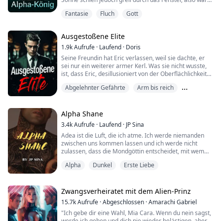
es wahrscheinlich nur ein Lichtspiel.
Fantasie
Fluch
Gott
Wyatt lächelte, und für einen Moment war es, als
Ausgestoßene Elite
würde mein Herz aus meiner Brust springen. Er sah
aus wie ein Filmstar, der dort mit der Morgensonne im
1.9k
Aufrufe
·
Laufend
·
Doris
Rücken stand. Sein braunes Haar war etwas mehr...
Seine Freundin hat Eric verlassen, weil sie dachte, er
sei nur ein weiterer armer Kerl. Was sie nicht wusste,
ist, dass Eric, desillusioniert von der Oberflächlichkeit
um ihn herum, fest entschlossen ist, gegen alle
Abgelehnter Gefährte
Arm bis reich
Widrigkeiten an die Macht zu gelangen. Sie mögen jetzt
auf ihn herabsehen, aber bald wird er zu Höhen
Arrangierte Ehe
aufsteigen, von denen sie nur träumen können.
Alpha Shane
Liebe Leserinnen und Leser, wir fre...
3.4k
Aufrufe
·
Laufend
·
JP Sina
Adea ist die Luft, die ich atme. Ich werde niemanden
zwischen uns kommen lassen und ich werde nicht
zulassen, dass die Mondgöttin entscheidet, mit wem
sie zusammen sein soll. Ob es ihr Vater oder das
Alpha
Dunkel
Erste Liebe
Schicksal ist, niemand wird mir im Weg stehen.
Schicksal? Gefährte? Diese Worte bedeuten mir nichts.
Niemand will uns zusammen sehen, aber der Witz ist
auf ihrer Seite, ich werde mein eigenes Schicksa...
Zwangsverheiratet mit dem Alien-Prinz
15.7k
Aufrufe
·
Abgeschlossen
·
Amarachi Gabriel
"Ich gebe dir eine Wahl, Mia Cara. Wenn du nein sagst,
werde ich gehen und dich nie wieder belästigen, aber