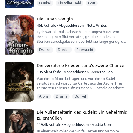
Dunkel
Ein toller Held
Gott
packte er ihren Hals.
"Knie nieder," flüsterte Imset in ihr Ohr und strich mit
einem Finger über ihre Lippen. Sie nickte, unfähig zu
Die Lunar-Königin
sprechen, während sie sich vor ihm niederließ. Seine
46k
Aufrufe
·
Abgeschlossen
·
Netty Writes
Auge...
Lyric war niemals schwach – nur ungeschützt. Von
ihrem eigenen Blut verraten, gefoltert und zum
Sterben zurückgelassen, überlebt sie lange genug, um
die Wahrheit darüber zu erkennen, wer sie ist: die
Drama
Dunkel
Eifersucht
wiedergeborene Tochter der Mondgöttin und die
mächtigste Wölfin, die je gelebt hat.
Cole, ihr wahrer Gefährte, steht an ihrer Seite, als sie in
Die verratene Krieger-Luna's zweite Chance
ein Rudel zurückkehrt, das sie im Stich gelassen hat. L...
195.5k
Aufrufe
·
Abgeschlossen
·
Annethe Pen
Von ihrem Mann betrogen und von ihrem Rudel
verstoßen, schwört Eliza Carter, aus der Asche ihres
zerstörten Lebens aufzuerstehen. Einst die geschätzte
Tochter eines Alphas, ist sie nun entschlossen, ihren
Alpha
Drama
Dunkel
Stolz zurückzugewinnen und diejenigen, die ihr Unrecht
getan haben, ihre Taten bereuen zu lassen.
Doch das Schicksal hat andere Pläne. Als Eliza die
Verbindung zu dem Mann trennt, der sie gebroch...
Die Außenseiterin des Rudels: Ein Geheimnis
zu enthüllen
119.4k
Aufrufe
·
Abgeschlossen
·
Mudita Upreti
In einer Welt voller Werwölfe, Hexen und Vampire