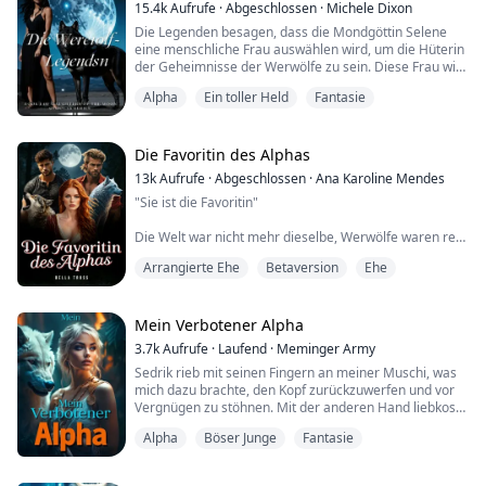
viele Jahre auf mich gewartet, aber er will mich...
15.4k
Aufrufe
·
Abgeschlossen
·
Michele Dixon
Die Legenden besagen, dass die Mondgöttin Selene
eine menschliche Frau auswählen wird, um die Hüterin
der Geheimnisse der Werwölfe zu sein. Diese Frau wird
nicht wissen, was sie in sich trägt, bis sie ihrem
Alpha
Ein toller Held
Fantasie
Schicksalsgefährten begegnet und gezeichnet wird.
Obwohl weder sie noch ihr Gefährte sich der Macht
bewusst sind, die sie besitzt, wissen andere in der
übernatürlichen Welt, dass die Legende wa...
Die Favoritin des Alphas
13k
Aufrufe
·
Abgeschlossen
·
Ana Karoline Mendes
"Sie ist die Favoritin"
Die Welt war nicht mehr dieselbe, Werwölfe waren real
und bei der ersten Gelegenheit nahmen sie alles. Und
Arrangierte Ehe
Betaversion
Ehe
bei Susan war es nicht anders. Eine wunderschöne
Frau mit einem schlanken Körper und langen, welligen
braunen Haaren, die bis zu ihrer Taille fielen. Ihre
leuchtend grünen Augen wurden von zarten Wimpern
Mein Verbotener Alpha
umrahmt, und ihre vollen Lippen formten oft ein
3.7k
Aufrufe
·
Laufend
·
Meminger Army
schelmisches Läc...
Sedrik rieb mit seinen Fingern an meiner Muschi, was
mich dazu brachte, den Kopf zurückzuwerfen und vor
Vergnügen zu stöhnen. Mit der anderen Hand liebkoste
er meine Brüste, während sein Mund meinen Hals und
Alpha
Böser Junge
Fantasie
meine Schulter küsste und saugte.