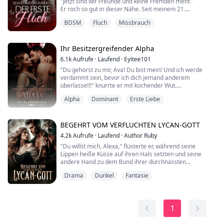
"Jetzt sind wir Freunde und keine Fremden mehr."
beide bereuen werden."
Er roch so gut in dieser Nähe. Seit meinem 21.
Geburtstag hatte ich von ihm geträumt. Ihn jedes Jahr
Das Ziehen des ...
BDSM
Fluch
Missbrauch
zu sehen, ließ diesen Traum immer wieder erscheinen.
Jedes Mal leidenschaftlicher als das letzte. Es war fast
peinlich, an all die schmutzigen Szenarien zu denken,
die ich mir mit ihm in meinen Trä...
Ihr Besitzergreifender Alpha
6.1k
Aufrufe
·
Laufend
·
Eyitee101
"Du gehörst zu mir, Ava! Du bist mein! Und ich werde
verdammt sein, bevor ich dich jemand anderem
überlasse!!!" knurrte er mit kochender Wut.
Alpha
Dominant
Erste Liebe
Die früheren Anführer des Mondlicht-Rudels hatten
eine beliebte Tradition, die nie gebrochen wurde: die
perfekte Luna für ihren Alpha aus den Reihen des
Rudels zu wählen und die perfekte Verbindung zu
BEGEHRT VOM VERFLUCHTEN LYCAN-GOTT
arrangieren. Ava Maynard, ein Mitglied des Mondlicht-
4.2k
Aufrufe
·
Laufend
·
Author Ruby
Rud...
"Du willst mich, Alexa," flüsterte er, während seine
Lippen heiße Küsse auf ihren Hals setzten und seine
andere Hand zu dem Bund ihrer durchnässten
Unterwäsche wanderte. "Warum kannst du das nicht
Drama
Dunkel
Fantasie
einfach akzeptieren?" Sie stöhnte laut auf, als seine
Hand ihre Feuchtigkeit fand, aber sie weigerte sich, ihm
die Genugtuung zu geben. "Ich würde dich niemals
akzeptieren, Zade. Kehre zurück in die Höll...
1