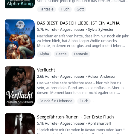
Sonne schien jedoch grell durch das Fenster, also war
es wahrscheinlich nur ein Lichtspiel.
Fantasie
Fluch
Gott
Wyatt lächelte, und für einen Moment war es, als
DAS BIEST, DAS ICH LIEBE, IST EIN ALPHA
würde mein Herz aus meiner Brust springen. Er sah
aus wie ein Filmstar, der dort mit der Morgensonne im
5.7k
Aufrufe
·
Abgeschlossen
·
Sylvia Sylvester
Rücken stand. Sein braunes Haar war etwas mehr...
Nachdem er erfahren hatte, dass ihm nur noch ein Jahr
zu leben blieb, bat Alpha Logan Wolfie um sechs
Monate, in denen er sorglos und ungehindert leben
konnte. Er wollte den Schmerz und die Traurigkeit in
Alpha
Bestie
Fantasie
seinem Herzen betäuben, bevor er den Wunsch seiner
Mutter erfüllte, ihr einen Erben zu schenken, der der
nächste Alpha des Rudels werden würde.
Verflucht
"Du wirst einen Erben zeugen, bevor der Fluch dich...
2.6k
Aufrufe
·
Abgeschlossen
·
Adison Anderson
Das war eine sehr schlechte Idee – hier mit ihm zu
sein, während das Band uns so beeinflusste. Aber in
diesem Moment konnte es mir nicht egaler sein.
Feinde für Liebende
Fluch
"Du solltest wahrscheinlich gehen, Kassie."
Freunde mit Vorteilen
"Warum?" fragte ich, meine Stimme kaum mehr als ein
Flüstern.
Sexgefährten-Runen ~ Der Erste Fluch
5.1k
Aufrufe
·
Abgeschlossen
·
April Shurtleff
"Weil ich nicht weiß, wie viel mehr von deinem
"Sprich nicht mit Fremden in Restaurants oder Bars."
Berühren ich ertragen kann, ohne etwas zu tun, das wir