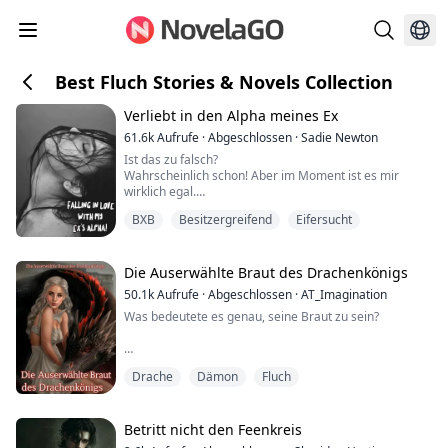
Best Fluch Stories & Novels Collection
Verliebt in den Alpha meines Ex
61.6k
Aufrufe
·
Abgeschlossen
·
Sadie Newton
Ist das zu falsch?
Wahrscheinlich schon! Aber im Moment ist es mir
wirklich egal.
Ich lasse meine Beine auseinanderfallen. Das Gesicht
BXB
Besitzergreifend
Eifersucht
des großen, bösen, schwarzen Wolfs findet seinen
Platz zwischen meinen Beinen. Er nimmt einen tiefen
Atemzug, inhaliert meinen Duft—meine Erregung—
und stößt ein tiefes, kehliges Stöhnen aus. Seine
Die Auserwählte Braut des Drachenkönigs
scharfen Zähne berühren leicht meine Haut, was einen
50.1k
Aufrufe
·
Abgeschlossen
·
AT_Imagination
Schrei von mir ...
Was bedeutete es genau, seine Braut zu sein?
Jedes Jahr wurde in jedem der sieben Dörfer, die das
Drache
Dämon
Fluch
große Königreich Ignas bildeten, ein Auswahlritual
durchgeführt. Während dieses Auswahlrituals wurde
eine der Damen im Dorf ausgewählt, um die
gefürchtete Braut des Drachenkönigs zu werden.
Betritt nicht den Feenkreis