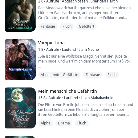
2.6k
Aufrufe
·
Abgeschlossen
·
Sheridan Hartin
Niemand wusste genau, warum das Ritual jedes Jahr
Rae Meadowlark hat ihr ganzes Leben in einer kleinen
durchgeführt wurde oder was mit den Bräuten
Hütte im Wald verbracht, aufgezogen von ihrer
geschah, di...
Großmutter, die ihr den Kopf mit alter Folklore und
unmöglichen Warnungen füllte. „Tritt niemals in einen
Fantasie
Fluch
Gefoltert
Feenkreis. Vertraue niemals einem stillen Pfad. Gib
alten Orten niemals dein Blut.“ Rae hätte nie gedacht,
dass irgendetwas davon wahr war. Dann stirbt ihre
Großmutter und lässt Rae allein zurück...
Vampir-Luna
1.8k
Aufrufe
·
Laufend
·
Liam Neche
„Sie ist nur eine wolfslose Magd. Nehmt sie“, jubelte
mein Rudel und warf mich dem Monster zum Fraß vor.
Aber Alpha Damon – der erbarmungslose Teufelsalpha
Abgelehnter Gefährte
Fantasie
Fluch
– sah keinen Abfall. Er sah seine Rettung.
„Rührt meine Braut noch einmal an“, knurrte Damon,
und seine furchterregende Aura presste meine
Mein menschliche Gefährtin
Peiniger auf die Knie, „und ich werde dieses ganze
15.8k
Aufrufe
·
Laufend
·
Lilian Makakavhule
Rudel in Stücke reißen.“
Die Eltern von Brielle Johnson lassen sich scheiden, und
sie beschließt, in eine Kleinstadt zu ziehen, um bei
Die neunzehnjährige Amanda...
ihren Großeltern zu leben. Sie fängt an einer neuen
Schule an, lernt neue Leute kennen und deckt
Alpha
Drama
Fluch
verborgene Geheimnisse auf. Ihr Leben verändert sich
auf drastischere Weise, als sie es je erwartet hätte.