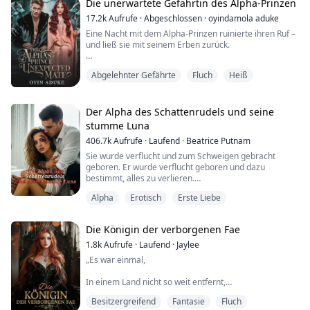
Blake Grayson ist gerade 18 geworden und freut sich
Die unerwartete Gefährtin des Alpha-Prinzen
darauf herauszufinden, ob seine l...
17.2k
Aufrufe
·
Abgeschlossen
·
oyindamola aduke
Eine Nacht mit dem Alpha-Prinzen ruinierte ihren Ruf –
und ließ sie mit seinem Erben zurück.
Geboren als Omega ohne Wolf oder Geruch, war Liana
Abgelehnter Gefährte
Fluch
Heiß
ein Nichts – verachtet, unsichtbar und gefangen unter
der grausamen Herrschaft ihrer Stiefmutter. Ihr
einziger Ausweg? Eric, ihr perfekter Freund … bis zu
ihrem achtzehnten Geburtstag, als sie ihn mit ihrer
Der Alpha des Schattenrudels und seine
Stiefschwester im Bett erwischt.
stumme Luna
406.7k
Aufrufe
·
Laufend
·
Beatrice Putnam
Mit gebrochene...
Sie wurde verflucht und zum Schweigen gebracht
geboren. Er wurde verflucht geboren und dazu
bestimmt, alles zu verlieren.
Alpha
Erotisch
Erste Liebe
Vanessa, die stumme Außenseiterin eines verfluchten
Wurfs, hat nur Grausamkeit und Missbrauch gekannt.
Ihre Stimme wurde durch einen Hexenfluch gestohlen,
Die Königin der verborgenen Fae
ihre Freiheit von einem brutalen Vater zerschlagen,
und sie ist einem Monster versprochen, das sie nicht
1.8k
Aufrufe
·
Laufend
·
Jaylee
will. Doch das Sc...
„Es war einmal,
In einem Land nicht so weit entfernt,
Besitzergreifend
Fantasie
Fluch
Da begingen sie ein abscheuliches Verbrechen,