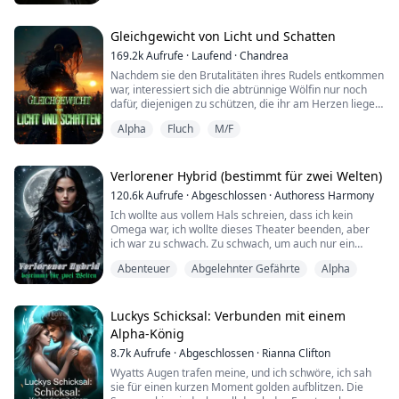
Gegen die Königin der verborgenen Feen...“
Gleichgewicht von Licht und Schatten
Daphne Myrh galt schon immer als die Schönste ihrer
169.2k
Aufrufe
·
Laufend
·
Chandrea
Schwestern, vielleicht sogar des ganzen Dorfes. Als ihr
Nachdem sie den Brutalitäten ihres Rudels entkommen
Vater zum Tode verurteilt wird, treibt Daphnes Liebe zu
war, interessiert sich die abtrünnige Wölfin nur noch
ihren Schwestern sie in den Palast. Sie wird ihr eigenes
dafür, diejenigen zu schützen, die ihr am Herzen liegen.
Leben für das ihres Vaters anbie...
Während sie die Unschuldigen bei einem königlichen
Alpha
Fluch
M/F
Überfall beschützt, trifft sie auf einen Wolf, der
behauptet, der Alpha-König zu sein, und schlimmer
noch, er behauptet, sie sei seine Gefährtin. Sie ist
diesem Leben kaum lebend entkomm...
Verlorener Hybrid (bestimmt für zwei Welten)
120.6k
Aufrufe
·
Abgeschlossen
·
Authoress Harmony
Ich wollte aus vollem Hals schreien, dass ich kein
Omega war, ich wollte dieses Theater beenden, aber
ich war zu schwach. Zu schwach, um auch nur ein
weiteres Wort zu sagen.
Abenteuer
Abgelehnter Gefährte
Alpha
Er seufzte tief, bevor er fortfuhr und nun alle
Anwesenden der Zeremonie ansprach. „Es ist offiziell,
ich, Beta Damien vom Dark Moon Rudel, lehne hiermit
Luckys Schicksal: Verbunden mit einem
meine Gefährtin in Anwesenheit aller ab und bitte
Alpha-König
meinen König, diese Z...
8.7k
Aufrufe
·
Abgeschlossen
·
Rianna Clifton
Wyatts Augen trafen meine, und ich schwöre, ich sah
sie für einen kurzen Moment golden aufblitzen. Die