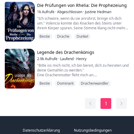
nächste Alpha des Rudels werden würde.
Die Prüfungen von Rhelia: Die Prophezeiung
"Du wirst einen Erben zeugen, bevor der Fluch dich...
1k
Aufrufe
·
Abgeschlossen
·
Justine Hedman
"Ich schwöre, wenn du sie anrührst, bringe ich dich
um." Volencia konnte das Knacken des Steins unter
ihrem Körper spüren. Seine Stimme klang nicht mehr
wie zuvor. Sie war tiefer. Knurrend. Sie betete, dass er
Bestie
Drache
Dunkel
recht hatte.
"Ich werde dich berühren, aber nur, um dich zu heilen.
Hab keine Angst."
Legende des Drachenkönigs
2.9k
Aufrufe
·
Laufend
·
Henry
Seine Hände waren sanft, als er sie an seine Brust hob
"Bitte iss mich nicht, ich bin bereit, dich zu heiraten und
und hielt.
deine Gemahlin zu werden."
Eine Drachenmutter fleht mich an.
****Volencia, als Prinzessin des Kö...
Mein Name ist Grant, und ich bin in eine
Bestie
Dominant
Drachenwandler
geheimnisvolle und gefährliche Welt gelangt, in der das
Gesetz des Stärkeren herrscht.
In dieser Welt gibt es Drachen, Riesen, Oger und
Magie.
1
In dieser Welt wird man ohne Stärke zur Beute anderer.
Unerwarteterweise bin ich bei meiner Ank...
Datenschutzerklärung
Nutzungsbedingungen