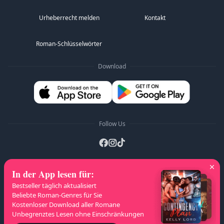
Urheberrecht melden
Kontakt
Roman-Schlüsselwörter
Download
Follow Us
In der App lesen für
:
A-Z Listen
:
A
B
C
D
E
F
G
H
I
J
Bestseller täglich aktualisiert
K
L
M
N
O
P
Q
R
S
T
U
V
W
Beliebte Roman-Genres für Sie
Kostenloser Download aller Romane
X
Y
Z
Unbegrenztes Lesen ohne Einschränkungen