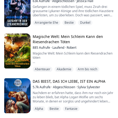
63k
Aufrufe
·
Abgeschlossen
·
Jessica Hall
Gefangen in einem tödlichen Spiel, muss Zirah drei
{BUCH 1 der ...
grausame Lykaner-Könige und ihre tödlichen Haustiere
überlisten, um zu überleben. Doch was passiert, wenn
sie sich im Herzen des Labyrinths wiederfindet, nicht
Arrangierte Ehe
Bestie
Dunkel
nur lebendig, sondern beschützt von den Bestien, die
sie töten sollten? Es sollte ein Spiel sein – ein Spiel auf
Leben und Tod. Doch was mit den Labyrinth-Prüfungen
begann, endete in einem ...
Magische Welt: Mein Schleim Kann den
Riesendrachen Töten
885
Aufrufe
·
Laufend
·
Robert
Magische Welt: Mein Schleim kann den Riesendrachen
töten
Kapitel 1: Ein unerwartetes Geschenk
Abenteuer
Akademie
Arm bis reich
Es war ein gewöhnlicher Tag in der kleinen Stadt
Grünwald. Die Sonne schien hell am Himmel, und die
DAS BIEST, DAS ICH LIEBE, IST EIN ALPHA
Vögel zwitscherten fröhlich in den Bäumen. Doch für
den jungen Alchemist Leon sollte dieser Tag alles
5.7k
Aufrufe
·
Abgeschlossen
·
Sylvia Sylvester
andere als gewöhnlich werden.
Nachdem er erfahren hatte, dass ihm nur noch ein Jahr
zu leben blieb, bat Alpha Logan Wolfie um sechs
Leon war gerade dabei, in seinem kleinen Labor einige
Monate, in denen er sorglos und ungehindert leben
Kräuter zu mische...
konnte. Er wollte den Schmerz und die Traurigkeit in
Alpha
Bestie
Fantasie
seinem Herzen betäuben, bevor er den Wunsch seiner
Mutter erfüllte, ihr einen Erben zu schenken, der der