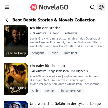
Best Bestie Stories & Novels Collection
Ich bin der Drache
2.7k
Aufrufe
·
Laufend
·
BurntAsh3s
Lucas Grey wird mit sechzehn Jahren das Oberhaupt
seiner Familie. Er erkennt, dass der Tod seiner Eltern
kein Unfall war. Seine Hauptziele sind es, sich um seine
beiden Schwestern zu kümmern und den Mörder
Arrogant
Bestie
Dominant
seiner Eltern zu finden.
Lucas findet seine Seelenverwandte, aber sie will ihn
nicht. Ein brutaler Angriff zwingt sie, sich zu verstecken,
und Lucas muss ihre Albträume ertragen.
Ein Baby für das Biest
Durch Zufall tr...
8.4k
Aufrufe
·
Abgeschlossen
·
R.A Higheels
Alle 200 Jahre wird eine Jungfrau einem mächtigen
Biest geopfert, um Nachwuchs zu zeugen.
In den vergangenen Jahren wurde kein Nachkomme
hervorgebracht. Es ist bekannt, dass nur die Gefährtin
Alpha
Bestie
Eine andere Welt
des Biests ihm einen Welpen schenken kann.
Die Gemeinschaft wählt immer die ausgestoßene
Jungfrau aus, aus komplexer Angst vor dem Biest.
Ich bin Ava Goodchild, eine der ausgewählten
Unerwünschte Gefährtin der Lykanerkönige
Jungfrauen.