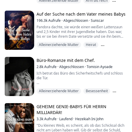
Alleinerziehende Mutter
Arm bis reich
Heimatstadt zurück, um vor ihrem missbräuchlichen
Ehemann mit ihrer sieben Monate alten Tochter Zuri zu
Bande
fliehen. Da sie ihren Bruder nicht erreichen kann,
Auf der Suche nach dem Vater meines Babys
wendet sie sich widerwillig an seine besten Freunde,
trotz ihrer gemeinsamen Vergangenheit voller
196.3k
Aufrufe
·
Abgeschlossen
·
Sunscar
Schikanen. ...
Pandora dachte, sie würde einen weißen Lattenzaun
und 2,5 Kinder mit ihrer Jugendliebe haben. Das war,
bis er sie bei ihrem Date versetzte und sie ihn beim
Fremdgehen erwischte.
Alleinerziehende Mutter
Heirat
Frisch geschieden fährt Pandora nach Las Vegas und
One-Night-Stand
lässt die Sau raus. Eine wilde Nacht mit einem Fremden
endet damit, dass sie mit einem schrecklichen Kater
Büro-Romanze mit dem Chef.
aufwacht. Außerdem konnte sie sich weder an seinen
2.8k
Aufrufe
·
Abgeschlossen
·
Tomisin Ayoade
Namen noch a...
Ich betrat das Büro des Sicherheitschefs und schloss
die Tür.
"Du bist pünktlich?" Mein bester Freund Corey rollte mit
Alleinerziehende Mutter
Besessenheit
den Augen. "Was soll ich nochmal für dich tun?
Irgendeine Frau ausspionieren, die du getroffen hast?"
Eifersucht
"Es ist kein Stalking."
GEHEIME GENIE-BABYS FÜR HERRN
MILLIARDÄR!
"Wie auch immer du es nennst, es ist hochgradig
3.3k
Aufrufe
·
Laufend
·
Hezekiah Ini John
illegal. Aber da du gesagt hast, es war Liebe auf den
ersten Blick, mache ich wohl eine Ausnahme."
"Du kleines Weib, es scheint, als ob das Schicksal dich
nicht am Leben haben will. Gib dir selbst die Schuld,