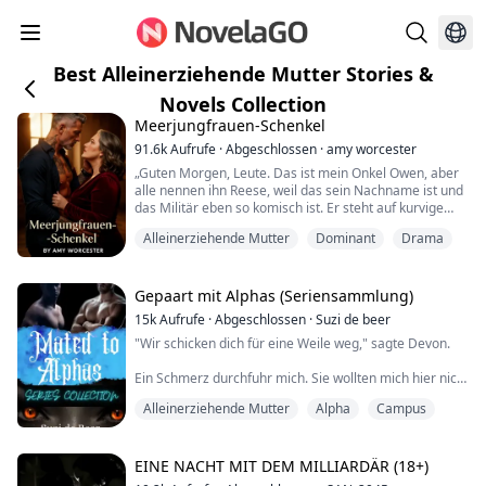
Best Alleinerziehende Mutter Stories &
Novels Collection
Meerjungfrauen-Schenkel
91.6k
Aufrufe
·
Abgeschlossen
·
amy worcester
„Guten Morgen, Leute. Das ist mein Onkel Owen, aber
alle nennen ihn Reese, weil das sein Nachname ist und
das Militär eben so komisch ist. Er steht auf kurvige
Frauen und ausgefallenen Sex.“
Alleinerziehende Mutter
Dominant
Drama
Die dreiundvierzigjährige Helen ist frisch geschieden
und versucht, sich selbst zu finden. Zum ersten Mal in
Gepaart mit Alphas (Seriensammlung)
ihrem Leben steht sie nicht unter der Kontrolle eines
15k
Aufrufe
·
Abgeschlossen
·
Suzi de beer
Mannes. Mit einem a...
"Wir schicken dich für eine Weile weg," sagte Devon.
Ein Schmerz durchfuhr mich. Sie wollten mich hier nicht
mehr haben.
Alleinerziehende Mutter
Alpha
Campus
War das seine Art zu sagen, dass er das Baby nicht
wollte? War er zu ängstlich, um es mir ins Gesicht zu
sagen?
EINE NACHT MIT DEM MILLIARDÄR (18+)