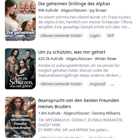
Die geheimen Drillinge des Alphas
Der Zutritt zum Schulgelände ist ihr verwehrt und die
99k
Aufrufe
·
Abgeschlossen
·
Joy Brown
eisernen Gitter an den Klassenzimme...
An einem stürmischen Abend wurde ich, Freya Austen,
die Alpha-Erbin, heimlich von meiner Schwester Tiffany
vergiftet. Eine gewaltige Gestalt erhob sich über mir.
Instinktiv schlangen sich meine Beine um seine Hüfte.
Alleinerziehende Mutter
Lügen
M/F
Sein hartes, stählernes Glied drang in meine nasse,
schmerzende Lust ein, jeder brutale Stoß traf tief,
zerschmetterte meinen Willen und ließ mich in
endlosen Wellen der Lust zusammenb...
Um zu schützen, was mir gehört
420.3k
Aufrufe
·
Abgeschlossen
·
Winter Rowe
Amalie ist außergewöhnlicher, als sie jemals für
möglich gehalten hätte. Warum sollte die
Zweiundzwanzigjährige etwas anderes denken,
nachdem ihre Familie ihr ihr ganzes Leben lang gesagt
Alleinerziehende Mutter
Angstvoll
hat, dass sie nichts wert sei? Als Adoptivmutter eines
dreijährigen Kindes wurde Ama von ihrer Familie die
Dreierbeziehung
letzten sieben Jahre eingesperrt. Doch alles ändert
sich, als ihre alten Freunde, die Alpha-Zwillinge Mar...
Beansprucht von den besten Freunden
meines Bruders
1.9m
Aufrufe
·
Abgeschlossen
·
Destiny Williams
TW: MISSBRAUCH, GEWALT, DUNKLE ROMANTIK,
DADDY KINK
ES WIRD MM, MF und MFMM Sex geben
Mit 22 Jahren kehrt Alyssa Bennett in ihre kleine