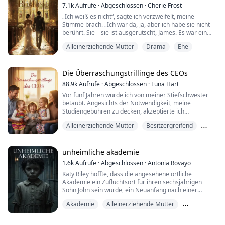
Sie war eine Mentorin für ihre Untergebenen und ein
7.1k
Aufrufe
·
Abgeschlossen
·
Cherie Frost
Vorbi...
„Ich weiß es nicht“, sagte ich verzweifelt, meine
Stimme brach. „Ich war da, ja, aber ich habe sie nicht
berührt. Sie—sie ist ausgerutscht, James. Es war ein
Unfall.“
Alleinerziehende Mutter
Drama
Ehe
„Ein Unfall?“ fauchte er, seine Augen verengten sich.
„Genau wie der Tod meiner Schwester ein Unfall war?
Genau wie unser Baby—“ Er schrie, fuhr sich mit der
Die Überraschungstrillinge des CEOs
Hand durch sein zerzaustes Haar.
88.9k
Aufrufe
·
Abgeschlossen
·
Luna Hart
Vor fünf Jahren wurde ich von meiner Stiefschwester
„Nicht,“ flüsterte ich, Tränen strömten ...
betäubt. Angesichts der Notwendigkeit, meine
Studiengebühren zu decken, akzeptierte ich
letztendlich die Situation. Ich fühlte seinen heißen
Alleinerziehende Mutter
Besitzergreifend
Atem gegen mein Ohr, seine rauen Finger, die meine
inneren Oberschenkel streiften und einen tauben,
Geheimes Baby
elektrischen Schmerz auslösten. Sein harter Schwanz
drückte gegen meine nasse Muschi, trieb meinen
unheimliche akademie
Herzschl...
1.6k
Aufrufe
·
Abgeschlossen
·
Antonia Rovayo
Katy Riley hoffte, dass die angesehene örtliche
Akademie ein Zufluchtsort für ihren sechsjährigen
Sohn John sein würde, ein Neuanfang nach einer
schmerzhaften Scheidung. Die Schule, bekannt für ihre
Akademie
Alleinerziehende Mutter
Exzellenz, versprach Sicherheit und Stabilität. Doch
hinter der glänzenden Fassade lauert etwas
Ausreißer
Schreckliches.