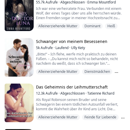
Er sah, wie sie sich auf die Unterlippe biss, als ob sie
55.7k
Aufrufe
·
Abgeschlossen
·
Emma Mountford
versuchte, sich vom Schreien abzuhalten.
Ich war eine verheiratete Frau. Verbunden mit einem
Wolf, der eines Tages über uns alle herrschen würde.
Er saugte a...
Einen Fremden sogar in meiner Hochzeitsnacht zu
vögeln, war so falsch. Es würde den guten Namen
Alleinerziehende Mutter
Dominant
Heiß
meiner Familie ein für alle Mal ruinieren. Es könnte
sogar unser Leben gefährden.
Aber...
„Oh.“ Ein atemloses Stöhnen entwich meinen Lippen,
Schwanger von meinem Besessenen
als er mich mit der Spitze seines dicken Schwanzes
5k
Aufrufe
·
Laufend
·
Ully Kety
teilte....
„Bitte!“ – Ich flehe, werfe mich praktisch zu deinen
Füßen. – „Du kannst mich nicht so behandeln, nicht
nachdem du weißt, dass ich schwanger bin.“
Alleinerziehende Mutter
Dienstmädchen
Er beugt sich zu mir, so nah, dass ich die würzigen
Noten seines Parfums riechen kann. Dann erscheint
Gymnasium
ein dunkles Lächeln auf seinen Lippen.
Das Geheimnis der Leihmutterschaft
„Und du willst, dass ich glaube, dass du, ein armes
12.3k
Aufrufe
·
Abgeschlossen
·
Tatienne Richard
reiches Mädchen, unschuldig warst.“ Er pausiert
Als Royal Robinson seinen Bruder und seine
dramatisch...
Schwägerin bei einem tödlichen Autounfall verliert,
kommt die Wahrheit über ihr Kind ans Licht. Die
Entdeckung, dass sie eine Leihmutter benutzt und die
Alleinerziehende Mutter
Feinde für Liebende
Wahrheit vor der Familie verborgen hatten, erschüttert
ihn zutiefst, besonders als er erfährt, dass dies nie
Gegensätze ziehen sich an
legal gemacht wurde und die biologische Mutter immer