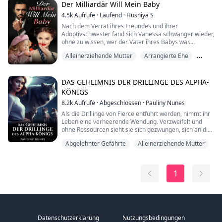
noch rechtliche Ansprüche auf das Kind hat...
Der Milliardär Will Mein Baby
4.5k
Aufrufe
·
Laufend
·
Husniya S
Nach dem Verrat ihres Freundes und ihrer
Adoptivschwester fand sich Vanessa schwanger wieder,
ohne zu wissen, wer der Vater ihres Babys war.
Fünf Jahre später hatte sie ihr Ziel, ihre leiblichen Eltern
Alleinerziehende Mutter
Arrangierte Ehe
zu finden, nie aus den Augen verloren. Doch ihre Suche
wurde unterbrochen, als sie Alfred Whittaker traf, den
Humor
Präsidenten des G.I. Konzerns und den angesehensten
Tycoon der Stadt.
DAS GEHEIMNIS DER DRILLINGE DES ALPHA-
Alfred beansprucht...
KÖNIGS
8.2k
Aufrufe
·
Abgeschlossen
·
Pauliny Nunes
Als die Drillinge von Fierce entführt werden, nimmt ihr
Leben eine verheerende Wendung. Verzweifelt und
ohne Ressourcen sieht sie sich gezwungen, sich an die
einzige Person zu wenden, die ihr helfen kann: Hunter.
Abgelehnter Gefährte
Alleinerziehende Mutter
Hunter, der Werwolf, den Fierce einst liebte, ist jetzt der
mächtige Alpha-König des Rudels. Er hat keine Ahnung,
Alpha
dass Fierces entführte Kinder seine eigenen sind, und
die Wahrheit hinte...
1
Datenschutzerklärung
Nutzungsbedingungen