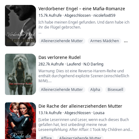
Das Blut wich mir aus dem Gesicht. Ich hatte geplant,
Verdorbener Engel – eine Mafia-Romanze
ihm bei seiner Rückkehr alles zu erklären, aber Victoria
15.7k
Aufrufe
·
Abgeschlossen
·
nicolefox859
war mir zuvorgekommen.
Ich habe meinen Engel gefunden. Und dann habe ich
ihr die Flügel gebrochen.
„Was hast du mit unserer Ehe vor?“, zwang ich m...
Alexis hätte niemals einen Fuß in meine Welt setzen
Alleinerziehende Mutter
Armes Mädchen
dürfen.
Männer wie ich beschmutzen Mädchen wie sie. Wir
Besitzergreifend
nehmen ihnen die Unschuld und reißen sie in Fetzen.
Sie glaubt, sie sei hart. Sie glaubt, sie könne mich
Das verlorene Rudel
aushalten.
282.7k
Aufrufe
·
Laufend
·
N.O Darling
Aber sie weiß nicht, wie tief meine Dunkelheit reicht.
Warnung: Dies ist eine Reverse-Harem-Reihe und
enthält durchgehend explizite Szenen (einschließlich
Es war das Beste, dass ich sie für eine Nac...
M/M).
Alleinerziehende Mutter
Alpha
Bisexuell
Vor sechs Jahren gab ich alles dem Jungen, der meine
Welt in Brand setzte … mein Herz, meinen Körper, mein
Vertrauen. Am nächsten Tag war er verschwunden,
kein Wort, keine Spur.
Die Rache der alleinerziehenden Mutter
13.1k
Aufrufe
·
Abgeschlossen
·
Louisa
Seitdem war das Leben nicht gnädig. In derselben
[Liebe Leserinnen und Leser, wenn euch dieses Buch
Woche, in der ich meinen neugeborenen Sohn nach
gefallen hat, lest unbedingt meine neue
Hause brachte, ha...
Leseempfehlung: After Affair: I Took My Children and
Remarried.]
Affäre
Alleinerziehende Mutter