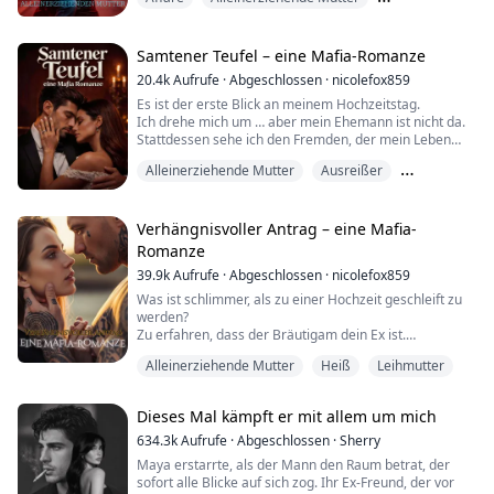
„Lisbeth, du willigst besser schnell in diese Scheidung
Ex zurückgewinnen
ein! Andernfalls mache ich diese Fotos öffentlich und
zeige all deinen Fans, wie ihr geliebter Star mit den
Samtener Teufel – eine Mafia-Romanze
Millionen Followern einst von einem alten Mann
20.4k
Aufrufe
·
Abgeschlossen
·
nicolefox859
missbraucht wurde!“
Es ist der erste Blick an meinem Hochzeitstag.
Ich drehe mich um … aber mein Ehemann ist nicht da.
„Was?“ Lisb...
Stattdessen sehe ich den Fremden, der mein Leben
ruiniert hat.
Alleinerziehende Mutter
Ausreißer
Hier ist die Geschichte:
Besitzergreifend
Vor sechs Jahren hatte ich das schlimmste erste Date
der Weltgeschichte.
Verhängnisvoller Antrag – eine Mafia-
Ein Blind Date mit irgendeinem Arschloch, das ein Nein
Romanze
nicht akzeptieren wollte.
39.9k
Aufrufe
·
Abgeschlossen
·
nicolefox859
Da tauchte der gut aussehende Fremde auf.
Rettete mich.
Was ist schlimmer, als zu einer Hochzeit geschleift zu
Un...
werden?
Zu erfahren, dass der Bräutigam dein Ex ist.
Und dass er immer noch nicht über dich hinweg ist.
Alleinerziehende Mutter
Heiß
Leihmutter
Yulian Lozhkin ist vom lieben Gott höchstpersönlich
geschaffen worden.
Dieses Mal kämpft er mit allem um mich
Stürmisch graue Augen. GQ-Dreitagebart.
Waschbrettbauch zum Käsereiben.
634.3k
Aufrufe
·
Abgeschlossen
·
Sherry
Maya erstarrte, als der Mann den Raum betrat, der
Schade nur, dass er einer der gefährlichsten,
sofort alle Blicke auf sich zog. Ihr Ex-Freund, der vor
mächtigsten Männer der Stadt ist.