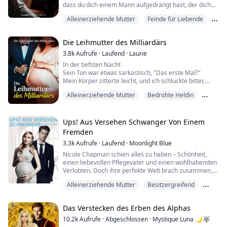
"Ers...
dass du dich einem Mann aufgedrängt hast, der dich
offensichtlich nicht liebt!" Der Mann spuckte die Worte
Alleinerziehende Mutter
Feinde für Liebende
mit Verachtung aus.
Olivia spürte den kalten Luftzug, als sie von der Brücke
Fremdgehen
gestoßen wurde. Das Gesicht des Attentäters verriet
Die Leihmutter des Milliardärs
keine Emotion, außer einem eisigen Grinsen, das nie
di...
3.8k
Aufrufe
·
Laufend
·
Laurie
In der tiefsten Nacht
Sein Ton war etwas sarkastisch, "Das erste Mal?"
Mein Körper zitterte leicht, und ich schluckte bitter,
"Mein erstes Mal war während der letzten Operation..."
Alleinerziehende Mutter
Bedrohte Heldin
Ich gab mein erstes Mal einer kalten und sterilen
Operation hin.
Feinde für Liebende
Könnte es etwas Absurderes und Lächerlicheres
geben?
Ups! Aus Versehen Schwanger Von Einem
Sein Körper hielt für einen Moment inne, und
Fremden
er flüsterte mir ins Ohr, "Sehr gut, du bist noch unschu...
3.3k
Aufrufe
·
Laufend
·
Moonlight Blue
Nicole Chapman schien alles zu haben – Schönheit,
einen liebevollen Pflegevater und einen wohlhabenden
Verlobten. Doch ihre perfekte Welt brach zusammen,
als ihre Pflegemutter und -schwester sie verrieten und
Alleinerziehende Mutter
Besitzergreifend
sie nach einer schicksalhaften Nacht mit dem Kind
eines Fremden schwanger zurückließen.
Drama
Auf der Flucht vor dem Urteil und Spott ihres früheren
Das Verstecken des Erben des Alphas
Lebens beginnt Nicole von Neuem und zieht ihre Z...
10.2k
Aufrufe
·
Abgeschlossen
·
Mystique Luna 🌙🐺