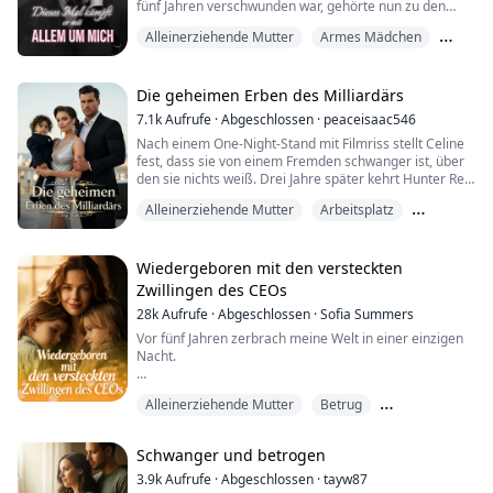
fünf Jahren verschwunden war, gehörte nun zu den
reichsten Tycoons Bostons. Damals hatte er seine
Er braucht eine...
Alleinerziehende Mutter
Armes Mädchen
wahre Identität mit keinem Wort erwähnt – und war
dann spurlos verschwunden. Als sie nun seinen kalten
Büro-Romanze
Blick sah, konnte sie nur vermuten, dass er die
Wahrheit verschwiegen hatte, um sie zu testen...
Die geheimen Erben des Milliardärs
7.1k
Aufrufe
·
Abgeschlossen
·
peaceisaac546
Nach einem One-Night-Stand mit Filmriss stellt Celine
fest, dass sie von einem Fremden schwanger ist, über
den sie nichts weiß. Drei Jahre später kehrt Hunter Reid
in die Stadt zurück.
Alleinerziehende Mutter
Arbeitsplatz
Er ist kalt, rücksichtslos und von Perfektion besessen.
Dienstmädchen
Als sich ihre Wege kreuzen, empfindet Hunter Celines
Freundlichkeit und Naivität als irritierend – doch er
Wiedergeboren mit den versteckten
kann die Anziehungskraft, die er ihr gegenüber vers...
Zwillingen des CEOs
28k
Aufrufe
·
Abgeschlossen
·
Sofia Summers
Vor fünf Jahren zerbrach meine Welt in einer einzigen
Nacht.
An meinem Hochzeitstag entdeckte ich meinen Mann,
Alleinerziehende Mutter
Betrug
Rowan Whittaker, in den Armen seiner ehrgeizigen
Untergebenen – Serena, die sein Kind erwartete.
Gelassener Protagonist
Innerhalb weniger Stunden brach das
Schwanger und betrogen
Technologieimperium meiner Familie durch Rowans
Verrat zusammen, und mein Vater fiel nach einem
3.9k
Aufrufe
·
Abgeschlossen
·
tayw87