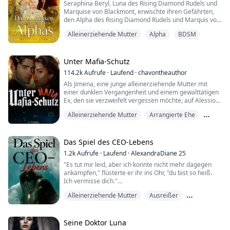
Seraphina Beryl, Luna des Rising Diamond Rudels und
Marquise von Blackmont, erwischte ihren Gefährten,
den Alpha des Rising Diamond Rudels und Marquis von
Blackmont, beim Schlafen mit einer Kurtisane. Nicht
Alleinerziehende Mutter
Alpha
BDSM
nur das, sie sah auch, dass Desmond von der
Schwester ihres Betas geküsst wurde.
Sie ist nicht dumm genug, um noch länger bei ihm zu
Unter Mafia-Schutz
bleiben. Sie beschließt, aus ihrem Rudel zu fliehen und
114.2k
Aufrufe
·
Laufend
·
chavontheauthor
ihr...
Als Jimena, eine junge alleinerziehende Mutter mit
einer dunklen Vergangenheit und einem gewalttätigen
Ex, den sie verzweifelt vergessen möchte, auf Alessio
Fanucci, einen gefährlichen Mafia-Erben, trifft, wird
Alleinerziehende Mutter
Arrangierte Ehe
ihre Welt auf den Kopf gestellt.
Bande
Alles, was sie wollte, war, als Dienstmädchen in der
Fanucci-Villa zu arbeiten und so viel Abstand wie
Das Spiel des CEO-Lebens
möglich zu den drei berüchtigten Fanucci-Brüdern zu ...
1.2k
Aufrufe
·
Laufend
·
AlexandraDiane 25
"Es tut mir leid, aber ich konnte nicht mehr dagegen
ankämpfen," flüsterte er ihr ins Ohr, "du bist so heiß.
Ich vermisse dich."
Alleinerziehende Mutter
Ausreißer
Sie saß auf seinem Schoß und bewegte sich auf und ab
auf seinem Schaft, während er ihre Taille hielt und sie
Fremdgehen
unterstützte, in und aus seiner Höhle zu gleiten.
Seine Doktor Luna