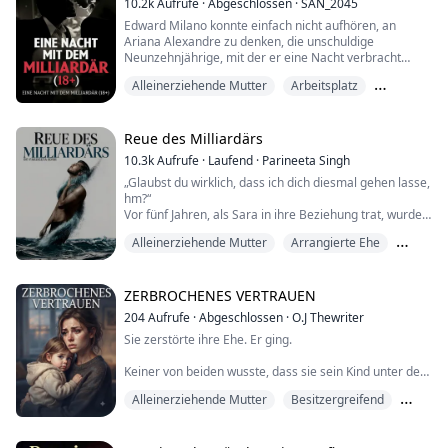
10.2k
Aufrufe
·
Abgeschlossen
·
SAN_2045
Ich verspannte mich, als David hinter mich trat und
Edward Milano konnte einfach nicht aufhören, an
seine Arme um meine Taille legte.
Ariana Alexandre zu denken, die unschuldige
Neunzehnjährige, mit der er eine Nacht verbracht
"Wir wollen das nicht, aber im Moment haben wir keine
hatte.
andere Wahl," sagte Dav...
Alleinerziehende Mutter
Arbeitsplatz
Der Ausdruck in ihrem Gesicht, als er ihr am nächsten
Böses Mädchen
Morgen sagte, dass es nur ein One-Night-Stand
gewesen sei, verfolgte ihn noch immer. Er will sie
Reue des Milliardärs
wieder, denn egal wie viele Frauen er seitdem gehabt
10.3k
Aufrufe
·
Laufend
·
Parineeta Singh
hat, keine konnte ihn so befriedigen wie sie.
„Glaubst du wirklich, dass ich dich diesmal gehen lasse,
hm?“
...
Vor fünf Jahren, als Sara in ihre Beziehung trat, wurde
Violet gezwungen, aus Dominics Leben zu
Alleinerziehende Mutter
Arrangierte Ehe
verschwinden. Obwohl er das perfekte Leben voller
Reichtum und Ruhm führte, war Dominic seitdem nie
Drama
wieder glücklich. Wie ein Verrückter suchte er nach
Violet, trotz des Drucks seiner Familie.
ZERBROCHENES VERTRAUEN
Fünf Jahre später, als sie sich wieder trafen, wa...
204
Aufrufe
·
Abgeschlossen
·
O.J Thewriter
Sie zerstörte ihre Ehe. Er ging.
Keiner von beiden wusste, dass sie sein Kind unter dem
Herzen trug.
Alleinerziehende Mutter
Besitzergreifend
Emilys Affäre beendete nicht nur ihre Ehe – sie löschte
Erste Liebe
das Leben aus, das sie für sicher gehalten hatte. Ryan