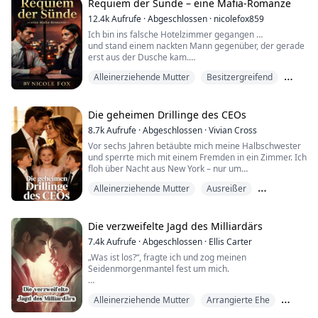
ging, ohne sich noch einmal umzudrehen, trug seinen
Requiem der Sünde – eine Mafia-Romanze
Zorn wie eine Rüstung und ließ Emily allein zurück, mit
12.4k
Aufrufe
·
Abgeschlossen
·
nicolefox859
einer Reue, der sie niemals entkommen würde. Drei
Ich bin ins falsche Hotelzimmer gegangen …
Jahre später zerrt das Schic...
und stand einem nackten Mann gegenüber, der gerade
erst aus der Dusche kam.
Jetzt bin ich mit seinem Kind schwanger.
Alleinerziehende Mutter
Besitzergreifend
Ich hätte gehen sollen, sobald ich ihn sah.
Gefoltert
Er war zu schön, um wahr zu sein.
Ich war schon halb zur Tür …
Die geheimen Drillinge des CEOs
da sah er genau das, was ich zu verbergen versuchte.
8.7k
Aufrufe
·
Abgeschlossen
·
Vivian Cross
Vor sechs Jahren betäubte mich meine Halbschwester
„Wer hat dir das angetan?“, sagte er, als er die blauen
und sperrte mich mit einem Fremden in ein Zimmer. Ich
Flecken bemerkte. „Las...
floh über Nacht aus New York – nur um
herauszufinden, dass ich mit Drillingen schwanger war.
Alleinerziehende Mutter
Ausreißer
Sechs Jahre später kehre ich als „Jane“ zurück,
Geheimes Baby
international gefeierte Designerin. Meine Mission: die
Marke meiner verstorbenen Mutter zurückholen. Doch
Die verzweifelte Jagd des Milliardärs
Ethan Blackwood – dieser kalte, mächtige CEO – ...
7.4k
Aufrufe
·
Abgeschlossen
·
Ellis Carter
„Was ist los?“, fragte ich und zog meinen
Seidenmorgenmantel fest um mich.
Therons Stimme blieb beherrscht und kalt. „Du bist
Alleinerziehende Mutter
Arrangierte Ehe
nicht die leibliche Tochter der Familie Reed, und sie
haben ihre wahre Tochter gefunden.“
Arzt