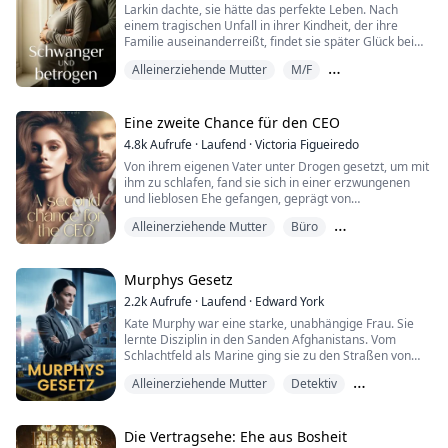
rücksichtslosen Firmenputsch ins Koma. Gebrochen,
Larkin dachte, sie hätte das perfekte Leben. Nach
schwanger...
einem tragischen Unfall in ihrer Kindheit, der ihre
Familie auseinanderreißt, findet sie später Glück bei
ihrem Ehemann Eric und ihren Kindern. Während ihrer
Alleinerziehende Mutter
M/F
letzten Schwangerschaft jedoch entdeckt sie, dass die
zwei Menschen, die ihr am nächsten stehen, den
Rache und Verrat
ultimativen Verrat begangen haben. Mit dem
Unmöglichen konfrontiert, findet Larkin einen Ve...
Eine zweite Chance für den CEO
4.8k
Aufrufe
·
Laufend
·
Victoria Figueiredo
Von ihrem eigenen Vater unter Drogen gesetzt, um mit
ihm zu schlafen, fand sie sich in einer erzwungenen
und lieblosen Ehe gefangen, geprägt von
Geheimnissen und Verrat. Er hatte eine andere Frau im
Alleinerziehende Mutter
Büro
Sinn und ging nach Europa, wobei er sie und ihren
gemeinsamen Sohn zurückließ. Vier Jahre später kehrt
Gegensätze ziehen sich an
er zurück, doch nicht aus freien Stücken: Der
gemeinsame Sohn Liam ist schwer krank. Die einzige
Murphys Gesetz
C...
2.2k
Aufrufe
·
Laufend
·
Edward York
Kate Murphy war eine starke, unabhängige Frau. Sie
lernte Disziplin in den Sanden Afghanistans. Vom
Schlachtfeld als Marine ging sie zu den Straßen von
Boston, zuerst als Streifenpolizistin und dann als
Alleinerziehende Mutter
Detektiv
Mordermittlerin. Ihre Fähigkeiten wurden früh erkannt
und sie wurde durch harte Arbeit und einen
Familiengefühle
engagierten Geist zur Leutnant befördert.
Die Vertragsehe: Ehe aus Bosheit