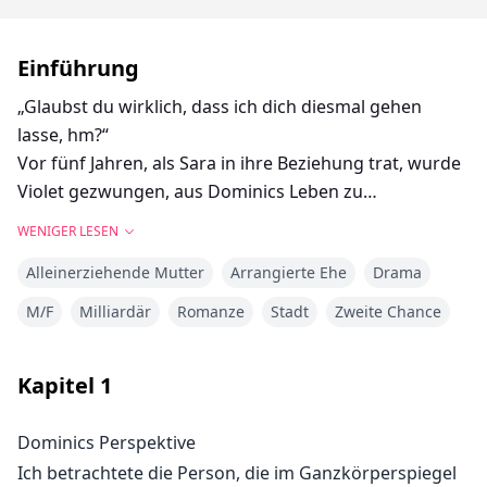
Einführung
„Glaubst du wirklich, dass ich dich diesmal gehen
lasse, hm?“
Vor fünf Jahren, als Sara in ihre Beziehung trat, wurde
Violet gezwungen, aus Dominics Leben zu
verschwinden. Obwohl er das perfekte Leben voller
WENIGER LESEN
Reichtum und Ruhm führte, war Dominic seitdem nie
Alleinerziehende Mutter
Arrangierte Ehe
Drama
wieder glücklich. Wie ein Verrückter suchte er nach
Violet, trotz des Drucks seiner Familie.
M/F
Milliardär
Romanze
Stadt
Zweite Chance
Fünf Jahre später, als sie sich wieder trafen, war
Dominic fest entschlossen, sie an ihren rechtmäßigen
Kapitel
1
Platz zurückzubringen. Doch Violet war nicht mehr
seine einst schwache und zerbrechliche Frau. Sie war
Dominics Perspektive
stark und in der Lage, ihre eigenen Kämpfe zu
Ich betrachtete die Person, die im Ganzkörperspiegel
gewinnen. Aber Sara, die sich so nah an Dominic