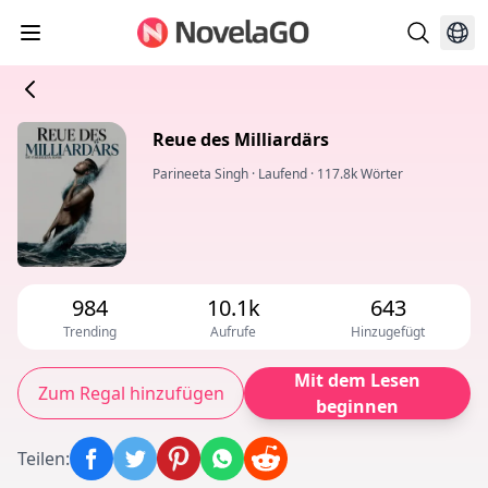
Reue des Milliardärs
Parineeta Singh
·
Laufend
·
117.8k Wörter
984
10.1k
643
Trending
Aufrufe
Hinzugefügt
Mit dem Lesen
Zum Regal hinzufügen
beginnen
Teilen
: