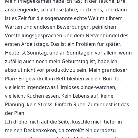
Mein Pflegeexamen habe ich fast in der Tasche. Drei
Vielleicht ist das leichtsinnig. Vielleicht ist es gefährlich.
anstrengende, schlaflose Jahre, noch eins, und dann
ist es Zeit für die sogenannte echte Welt mit ihrem
Aber wenn alle anderen mich ansehen, als würde ich
nicht dazugehören, sieht Blake mich an, als wäre ich
Warten und endlosen Bewerbungen, peinlichen
ein Rätsel, das es wert ist, gelöst zu werden.
Vorstellungsgesprächen und dem Nervenbündel des
ersten Arbeitstags. Das ist ein Problem für später.
Heute ist Sonntag, und an Sonntagen, vor allem, wenn
zufällig auch noch mein Geburtstag ist, habe ich
absolut nicht vor, produktiv zu sein. Mein grandioser
Plan? Eingewickelt im Bett bleiben wie ein Burrito,
vielleicht irgendetwas Hirnloses binge-watchen,
vielleicht Kuchen essen. Kein Lebenslauf, keine
Planung, kein Stress. Einfach Ruhe. Zumindest ist das
der Plan.
Ich drehe mich auf die Seite, kuschle mich tiefer in
meinen Deckenkokon, da zerreißt ein geradezu