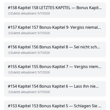
#
158
Kapitel 158 LETZTES KAPITEL — Bonus Kapitel 10 — Tu nicht so, als wärst du nicht interessiert
Zuletzt aktualisiert
:
5/7/2026
#
157
Kapitel 157 Bonus-Kapitel 9- Vergiss niemals, dass Drachen kein Gelegenheitsdating machen
Zuletzt aktualisiert
:
5/7/2026
#
156
Kapitel 156 Bonus Kapitel 8 — Sei nicht schockiert, wenn er dir einen Diamanten gibt, der größer ist als dein Gesicht
Zuletzt aktualisiert
:
5/7/2026
#
155
Kapitel 155 Bonus-Kapitel 7 — Vergiss niemals, Drachen laufen heißer als Öfen
Zuletzt aktualisiert
:
5/7/2026
#
154
Kapitel 154 Bonus Kapitel 6 — Lass ihn niemals sehen, wie sehr du dich interessierst
Zuletzt aktualisiert
:
5/7/2026
#
153
Kapitel 153 Bonus Kapitel 5 — Schlagen Sie nicht vor, stattdessen einen Safe zu kaufen