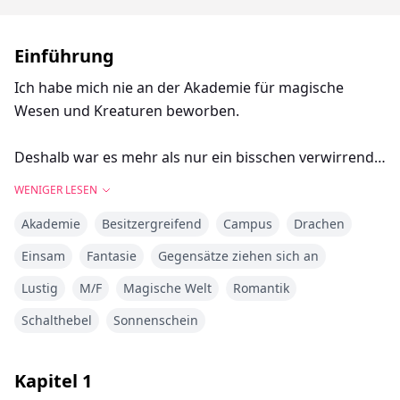
Einführung
Ich habe mich nie an der Akademie für magische
Wesen und Kreaturen beworben.
Deshalb war es mehr als nur ein bisschen verwirrend,
als ein Brief ankam, in dem mein Name schon auf
WENIGER LESEN
einem Stundenplan stand, ein Wohnheim auf mich
Akademie
Besitzergreifend
Campus
Drachen
wartete und die Kurse so ausgewählt waren, als würde
mich jemand besser kennen als ich mich selbst. Jeder
Einsam
Fantasie
Gegensätze ziehen sich an
kennt die Akademie, dort schleifen Hexen ihre Zauber,
Lustig
M/F
Magische Welt
Romantik
Gestaltwandler meistern ihre Formen, und jede Art
von magischem Wesen lernt, seine Gaben zu
Schalthebel
Sonnenschein
kontrollieren.
Kapitel
1
Jeder außer mir.