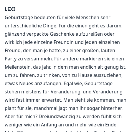
LEXI
Ich weiß nicht einmal, was ich bin. Kein Wandel, keine
Geburtstage bedeuten für viele Menschen sehr
Zaubertricks, nichts. Nur ein Mädchen, umgeben von
unterschiedliche Dinge. Für die einen geht es darum,
Menschen, die fliegen können, Feuer
glänzend verpackte Geschenke aufzureißen oder
heraufbeschwören oder mit einer Berührung heilen.
wirklich jede einzelne Freundin und jeden einzelnen
Also sitze ich in den Unterrichtsstunden und tue so, als
würde ich dazugehören, und ich lausche aufmerksam
Freund, den man je hatte, zu einer großen, lauten
auf jedes noch so kleine Anzeichen, das mir verraten
Party zu versammeln. Für andere markieren sie einen
könnte, was in meinem Blut verborgen liegt.
Meilenstein, das Jahr, in dem man endlich alt genug ist,
um zu fahren, zu trinken, von zu Hause auszuziehen,
Der einzige Mensch, der noch neugieriger ist als ich,
etwas Neues anzufangen. Egal wie, Geburtstage
ist Blake Nyvas, groß, goldäugig und ganz eindeutig
stehen meistens für Veränderung, und Veränderung
ein Drache. Die Leute flüstern, er sei gefährlich, und
wird fast immer erwartet. Man sieht sie kommen, man
warnen mich, Abstand zu halten. Aber Blake scheint
plant für sie, manchmal jagt man ihr sogar hinterher.
fest entschlossen, das Rätsel um mich zu lösen, und
Aber für mich? Dreiundzwanzig zu werden fühlt sich
irgendwie vertraue ich ihm mehr als jedem anderen.
weniger wie ein Anfang an und mehr wie ein Ende.