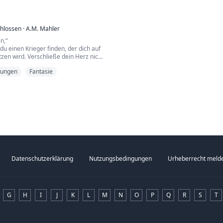
tellte ich fest, dass er einer der
fantastischen 
verrückt, denn 
hlossen
·
A.M. Mahler
Mein Name ist 
gefangen, e...
n,“
 du einen Krieger finden, der dich auf
zen wird. Verschließe dein Herz nicht
dein Gefährte.“
wungen
Fantasie
 Leben gewährt. Ihre Aufgabe ist es,
e Aufgabe ist es, sie um jeden Preis
weder an die Liebe noch an die Kraft
Datenschutzerklärung
Nutzungsbedingungen
Urheberrecht meld
G
H
I
J
K
L
M
N
O
P
Q
R
S
T