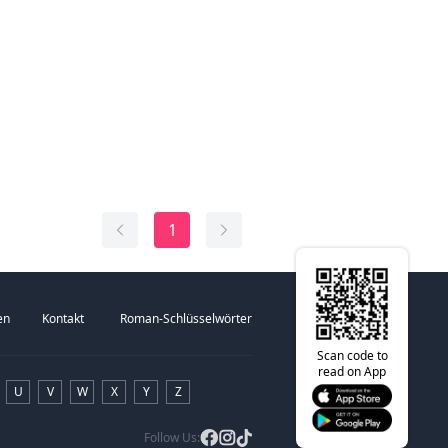
Welt an. Lass los und werde ein wenig
wir sind hier alle verrückt.
Alicia. Ich bin im Wonderland Club
1
en
Kontakt
Roman-Schlüsselwörter
Scan code to
read on App
U
V
W
X
Y
Z
Follow Us: