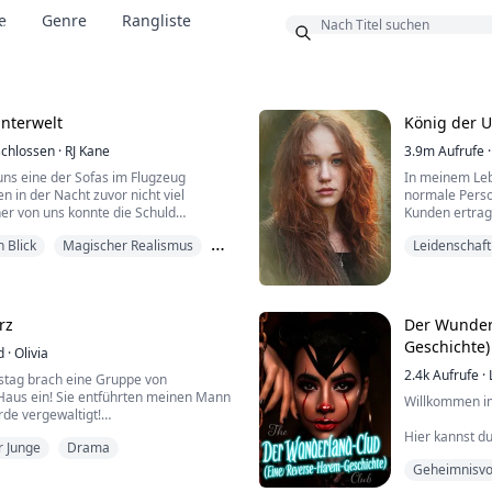
e
Genre
Rangliste
us
Unterwelt
König der U
chlossen
·
RJ Kane
3.9m
Aufrufe
·
 uns eine der Sofas im Flugzeug
In meinem Lebe
n in der Nacht zuvor nicht viel
normale Person
ner von uns konnte die Schuld
Kunden ertrag
nehmen. Ich glaube, ich habe ihn
Lebensunterhal
 Blick
Magischer Realismus
Leidenschaft
 wie er mich geweckt hat.
immer mein Sc
Magischer R
 nervös, weil ich Adrians Vater
Doch an einem
Er war nervös, weil sein Vater ein sehr
Unterwelt vor
konnte und...
Sohnes des mä
rz
Der Wunder
Geschichte)
d
·
Olivia
2.4k
Aufrufe
·
tag brach eine Gruppe von
 Haus ein! Sie entführten meinen Mann
Willkommen i
rde vergewaltigt!
rfung vor und wartete auf den
Hier kannst du
r Junge
Drama
 zurückzuschlagen und tötete sie!
seltsamsten T
aum sei endlich vorbei. Doch Jahre
Geheimnisvo
ausgefallener 
ir ein Fremder.
Fesseln der Re