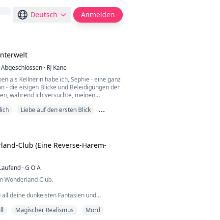
Deutsch
Anmelden
nterwelt
Abgeschlossen
·
RJ Kane
n als Kellnerin habe ich, Sephie - eine ganz
 - die eisigen Blicke und Beleidigungen der
en, während ich versuchte, meinen
t zu verdienen. Ich glaubte, dass dies für
lich
Liebe auf den ersten Blick
hicksal sein würde.
ealismus
 schicksalhaften Tag erschien der König der
 mir und rettete mich aus den Fängen des
chtigsten Mafiabosses...
land-Club (Eine Reverse-Harem-
Laufend
·
G O A
m Wonderland Club.
 all deine dunkelsten Fantasien und
räume erkunden. Kein böser Gedanke oder
ll
Magischer Realismus
Mord
Wunsch ist zu viel. Befreie dich von den
alität und schließe dich uns in dieser