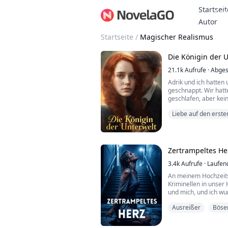
Startseit
Bon
Autor
Startseite
/
Magischer Realismus
Die Königin der 
21.1k
Aufrufe
·
Abges
Adrik und ich hatten
geschnappt. Wir hatte
geschlafen, aber kei
vollständig auf sich 
Liebe auf den ersten
genauso oft geweckt,
Milliardär
Jetzt waren wir beide
kennenlernen sollte. 
schroffer Mann sein 
Zertrampeltes He
3.4k
Aufrufe
·
Laufen
An meinem Hochzeits
Kriminellen in unser
und mich, und ich wu
Ich täuschte Unterwe
Ausreißer
Böse
richtigen Moment, um
Ich dachte, der Alptr
später näherte sich m