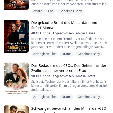
Zuhause warf. Von einer verwöhnten Erbin stürzte ich
in die Tiefen einer Bar-Hostess. Dort begegnete ich
Affäre
Ehe
Geheimes Baby
einem Mann, den ich für den Rest meines Lebens nie
wieder vergessen sollte. Nach einem One-Night-Stand
nahm ich seinen Antrag an – wer könnte schon
Die gekaufte Braut des Milliardärs und
jemanden ablehnen, den man so lange bewundert hat?
Sofort-Mama
Ic...
48.4k
Aufrufe
·
Abgeschlossen
·
Abigail Hayes
In eine Ehe mit einem Fremden verkauft, den sie nie
kennenlernen wird, verliert Aveline Reeves alles. Sechs
Jahre später verändert eine drogenbedingte Nacht
voller verzweifelter Leidenschaft mit Manhattans
Arrangierte Ehe
Drama
Geheimes Baby
gefährlichstem Milliardär alles.
Sie flieht aus seinem Bett und lässt nur einen
unbezahlbaren Ring zurück – ohne zu wissen, dass sie
Das Bedauern des CEOs: Das Geheimnis der
sich gerade zur Jagd freigegeben hat.
Zwillinge seiner verlorenen Frau
98.1k
Aufrufe
·
Abgeschlossen
·
Amelia Rivers
Sie ist die Tochter der Haushälterin. Er ist Manhattans
kältester Milliardär. Ein mit Drogen versetztes Getränk
ändert alles.
Arrangierte Ehe
Drama
Geheimes Baby
Aria Taylor wacht in Blake Morgans Bett auf und wird
beschuldigt, ihn verführt zu haben. Ihre Strafe? Ein
fünfjähriger Ehevertrag—seine Frau auf dem Papier,
Schwanger, bevor ich an den Milliardär-CEO
seine Dienerin in der Realität. Während Blake seine