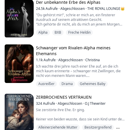
Der unbekannte Erbe des Alphas
sein.
Doch er entpuppt sich als der neue Arzt und bester
24.5k
Aufrufe
·
Abgeschlossen
·
THE ROYAL LOUNGE👑
Freund meines Vaters.
"Du gehörst mir!", schrie er mich an, ein finsterer
Jetzt weiß ich, dass ich in Schwierigkeiten stecke.
Ausdruck auf seinem attraktiven Gesicht.
Ein Apfel am Tag hält den Dokt...
"Ich gehörte dir nicht, als du mich an jenem Morgen
abgelehnt hast", versuchte ich, seine Miene zu
Alpha
BXB
Freche Heldin
spiegeln, aber ich scheiterte kläglich. Ein kleines
Lächeln huschte über sein Gesicht, sein finsterer
Ausdruck verschwand, als er den Abstand zwischen
uns schloss und seine Hand auf meine Taille legte, was
Schwanger vom Rivalen-Alpha meines
mi...
Ehemanns
1.1k
Aufrufe
·
Abgeschlossen
·
Christina
Ich wachte drei Jahre nach einer Ehe auf, an die ich
mich kaum erinnerte – schwanger mit Zwillingen, die
nicht von meinem Mann waren.
Ausreißer
Drama
Geheimes Baby
Diese Worte hätten mich zerstören müssen, doch die
Wahrheit war schlimmer: Der Mann, der geschworen
hatte, mich zu lieben, hatte mich als Gebärmaschine
ZERBROCHENES VERTRAUEN
benutzt, mich in einem Hotelzimmer mit einem
Fremden arrangiert, weil Alexander Cross selbst keine
324
Aufrufe
·
Abgeschlossen
·
O.J Thewriter
Kinder zeu...
Sie zerstörte ihre Ehe. Er ging.
Keiner von beiden wusste, dass sie sein Kind unter dem
Herzen trug.
Alleinerziehende Mutter
Besitzergreifend