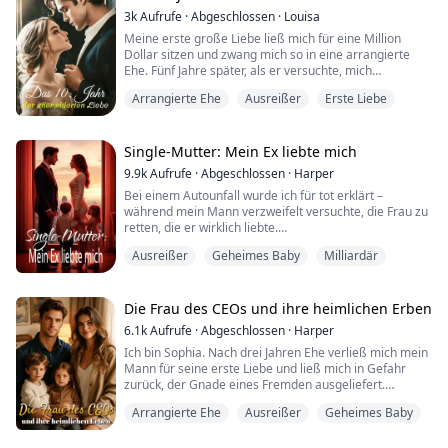
aushalten.
3k
Aufrufe
·
Abgeschlossen
·
Louisa
Aber sie weiß nicht, wie tief meine Dunkelheit reicht.
Meine erste große Liebe ließ mich für eine Million
Dollar sitzen und zwang mich so in eine arrangierte
Es war das Beste, dass ich sie für eine Nac...
Ehe. Fünf Jahre später, als er versuchte, mich
wiederzusehen, fand mein Mann es heraus …
Arrangierte Ehe
Ausreißer
Erste Liebe
Single-Mutter: Mein Ex liebte mich
9.9k
Aufrufe
·
Abgeschlossen
·
Harper
Bei einem Autounfall wurde ich für tot erklärt –
während mein Mann verzweifelt versuchte, die Frau zu
retten, die er wirklich liebte.
Ausreißer
Geheimes Baby
Milliardär
Fünf Jahre später kehre ich mit überragenden
medizinischen Fähigkeiten und zwei bezaubernden
Kindern zurück. Heute kennt mich die Welt als die
renommierte „Dr. Green“.
Die Frau des CEOs und ihre heimlichen Erben
6.1k
Aufrufe
·
Abgeschlossen
·
Harper
Mit geröteten Augen drängt Charles Windsor mich in
Ich bin Sophia. Nach drei Jahren Ehe verließ mich mein
die Enge und presst hervor: „Diana, unsere Ki...
Mann für seine erste Liebe und ließ mich in Gefahr
zurück, der Gnade eines Fremden ausgeliefert.
Arrangierte Ehe
Ausreißer
Geheimes Baby
Ich war verzweifelt und schwanger, als er mich des
Betrugs bezichtigte und sogar versuchte, unserem