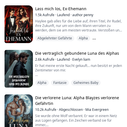
Körper und Seele.
Besitzergreifend
Lass mich los, Ex-Ehemann
Dean war im Nebenzimmer – mein Alpha, mein
1.5k
Aufrufe
·
Laufend
·
author penny
Gefährte, der Vater des Kindes, das ich sieben Jahre
Haylee gab alles für die Liebe auf, ihren Titel, ihr Rudel,
lang verheimlicht hatte. ...
ihre Zukunft, nur um von dem Mann verraten zu
werden, dem sie am meisten vertraute. Verstoßen und
schwanger verschwand sie in den Schatten,
Abgelehnter Gefährte
Alpha
entschlossen, ihre Kinder fern von Lügen und
Herzschmerz großzuziehen. Doch das Schicksal hat
Geheimes Baby
einen grausamen Sinn für Humor.
Die vertraglich gebundene Luna des Alphas
Fünf Jahre später bricht die Welt von Alpha Aiden Fenrir
2.6k
Aufrufe
·
Laufend
·
Evelyn liam
zusammen, und di...
Er hat meine erste Nacht gekauft… nun besitzt er jeden
Zentimeter von mir.
BETHANY
Alpha
Fantasie
Geheimes Baby
Eine Nacht. Das war alles, was es sein sollte.
Eine Nacht im Bett von Alpha Damien, einem Mann,
Die verlorene Luna: Alpha Blayzes verlorene
dessen Stimme Befehl ausstrahlt, dessen Augen mich
Gefährtin
bis auf die Seele entblößen und dessen Berührung
10.2k
Aufrufe
·
Abgeschlossen
·
Mia Evergreen
mich an Stellen schmerzen lässt, von denen ich nicht
wusste, dass sie brennen können.
Sie wurde ohne Wolf verbannt. Er war in einem Netz
aus Lügen gefangen. Ein Zeichen verband sie für
Ich habe ihm meine Jungfräulich...
immer.