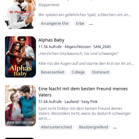
Und endete mit der erotischsten Nacht meines Lebens.
Klappentext:
Aber mein erster Geschmack von Unte...
Wir spielen ein gefährliches Spiel, schleichen uns an
einem Ort herum, an dem wir leicht erwischt werden
Arrangierte Ehe
Erbe
könnten. Ich glaube, das ist ein Teil des Nervenkitzels.
Gegensätze ziehen sich an
Ein heilloses Durcheinander. Ein heißer Chef. Eine zu
viele heiße Begegnungen.
Alphas Baby
Eine Firmenrichtlinie: Keine Dates mit Kollegen.
11.5k
Aufrufe
·
Abgeschlossen
·
SAN_2045
„Herzlichen Glückwunsch, Sie sind schwanger.“
Eine unwiderstehliche Leidenschaft.
Allie riss die Augen auf und starrte den Arzt vor ihr an,
Klappentext:
der Mund stand ihr offen. „Wie bitte?“
Besessenheit
College
Dominant
Dieses Jahr war wirklich hart, es scheint, ...
„Sie sind schwanger...“ wiederholte der Arzt.
„Mit dem Baby eines Höllenhundes?“
Eine Nacht mit dem besten Freund meines
Vaters
„Es scheint so.“
51.6k
Aufrufe
·
Laufend
·
Sexy Pink
„Ach, verdammt!“
Spiel nicht Doktor mit dem besten Freund deines
Vaters. Besonders nicht, wenn du dadurch schwanger
wirst.
Nate Harper ist ein Burschenschaftsmitglied und
Altersunterschied
Besitzergreifend
Footballstar aus einer wohlhabenden Familie mit einer
Eine Nacht mit Doktor McHottie und er erkundet jeden
sportlichen Dynastie, ein ber...
Zentimeter meines Körpers.
Bruders bester Freund
Es sollte nur ein harmloser Flirt mit einem Fremden