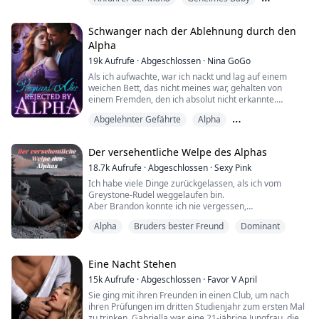
Ich bin zu den Renegades gekommen, um meinen
Vater zu finden und sein Knochenmark zu bekommen,
Liebe auf den ersten Blick
um mein Leben zu retten. Mehr brauche ich nicht von
Schwanger nach der Ablehnung durch den
ihm oder seinem Club. Das dachte ich zumindest, bis
Alpha
m...
19k
Aufrufe
·
Abgeschlossen
·
Nina GoGo
Als ich aufwachte, war ich nackt und lag auf einem
weichen Bett, das nicht meines war, gehalten von
einem Fremden, den ich absolut nicht erkannte.
Gleichzeitig verspürte ich einen intensiven Schmerz
Abgelehnter Gefährte
Alpha
zwischen meinen Beinen, ich hätte fast laut
aufgeschrien. Hatte ich meine Jungfräulichkeit an einen
Geheimes Baby
unbekannten Mann verloren?!
Der versehentliche Welpe des Alphas
****************Ich bin die jüngste Tochter von
18.7k
Aufrufe
·
Abgeschlossen
·
Sexy Pink
Alpha Aiden des Silver M...
Ich habe viele Dinge zurückgelassen, als ich vom
Greystone-Rudel weggelaufen bin.
Aber Brandon konnte ich nie vergessen,
den hitzköpfigen und sündhaft attraktiven Playboy, der
Alpha
Bruders bester Freund
Dominant
als mein Gefährte auserwählt wurde.
Nachdem ich ihn vor zwanzig Jahren abgelehnt hatte,
hätte ich nie gedacht, dass ein Besuch in der Heimat in
Eine Nacht Stehen
einem One-Night-Stand enden würde.
15k
Aufrufe
·
Abgeschlossen
·
Favor V April
Genauso wenig hätte ich gedacht, dass er mic...
Sie ging mit ihren Freunden in einen Club, um nach
ihren Prüfungen im dritten Studienjahr zum ersten Mal
zu trinken. Gabriella war eine 21-jährige Jungfrau, die