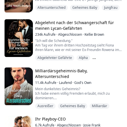
noch nie jemanden geküsst hatte.
Altersunterschied
Geheimes Baby
Jungfrau
In einem Club traf sie einen Fremden, begleitete ihn in
ein Hotel, hatte ihren ersten Kuss und verlor ihre
Jungfräulichkeit. Sie genoss es. Als sie am nächsten
Abgelehnt nach der Schwangerschaft für
Morgen aufwachte, war der Mann verschwunden. ...
meinen Lycan-Gefährten
234k
Aufrufe
·
Abgeschlossen
·
Kellie Brown
"Ich will die Scheidung."
Am Tag vor ihrem dritten Hochzeitstag sieht Fiona
ihren Mann, wie er mit seiner Ex-Freundin Rowena im
Arm zur Geburtsstation geht. Rowena ist schwanger.
Abgelehnter Gefährte
Alpha
Am Boden zerstört, lehnt Fiona Micah, ihren Mann,
ihren Gefährten, den Lykaner-Prinzen des Alastair-
Geheimes Baby
Königreichs, ab und verlässt das Rudel.
Milliardärsgeheimnis-Baby,
Altersunterschied
Zu Fionas Überraschung jedoch dreht Micah nach der
Zurückweisung durch und su...
11.4k
Aufrufe
·
Laufend
·
God's Own
Mein dunkelstes Geheimnis?
Ich habe einem völlig Fremden erlaubt, mich zu
dominieren.
Er hat mir in dieser Nacht zwei Dinge hinterlassen:
Ausreißer
Geheimes Baby
Milliardär
Seinen Vornamen. Und sein Kind.
Jetzt ist Dominic zurück und lässt mich nicht mehr aus
den Augen.
Ihr Playboy-CEO
Alles begann mit einem Flug und einem unglaublich
attraktiven älteren Mann.
6.7k
Aufrufe
·
Abgeschlossen
·
Josie Frank