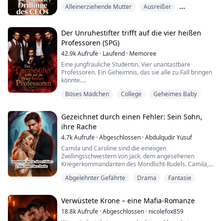
herauszufinden, dass ich mit Drillingen schwanger war.
Alleinerziehende Mutter
Ausreißer
Sechs Jahre später kehre ich als „Jane“ zurück,
Geheimes Baby
international gefeierte Designerin. Meine Mission: die
Marke meiner verstorbenen Mutter zurückholen. Doch
Der Unruhestifter trifft auf die vier heißen
Ethan Blackwood – dieser kalte, mächtige CEO – ...
Professoren (SPG)
42.9k
Aufrufe
·
Laufend
·
Memoree
Eine jungfräuliche Studentin. Vier unantastbare
Professoren. Ein Geheimnis, das sie alle zu Fall bringen
könnte.
Böses Mädchen
College
Geheimes Baby
Cheska Vega hatte einen einfachen Plan: abschließen,
unsichtbar bleiben und irgendwie durchkommen. Doch
der Campus, den sie ihr Zuhause nennt, verbirgt ein
Gezeichnet durch einen Fehler: Sein Sohn,
dunkles, köstliches Geheimnis. Und nun steckt sie fest –
ihre Rache
in einem riskanten Spiel aus Besessenheit mit vier
Männern, die sie niema...
4.7k
Aufrufe
·
Abgeschlossen
·
Abdulqudir Yusuf
Camila und Caroline sind die eineiigen
Zwillingsschwestern von Jack, dem angesehenen
Kriegerkommandanten des Mondlicht-Rudels. Camila,
freundlich und pflichtbewusst, ist diejenige, die Alpha
Abgelehnter Gefährte
Drama
Fantasie
Michael versprochen ist und als seine Luna auserwählt
wurde.
Verwüstete Krone – eine Mafia-Romanze
Caroline, kühn und ungestüm, ist oft neidisch auf die
Ehre ihrer Schwester.
18.8k
Aufrufe
·
Abgeschlossen
·
nicolefox859