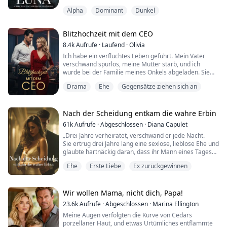
....
Alpha
Dominant
Dunkel
Elara war schon immer die Außenseiterin, wolflos,
machtlos und von ihrer Stiefmutter und Stiefschwester
gequält. Doch eine gestohlene Nacht auf dem
Blitzhochzeit mit dem CEO
königlichen Ball ändert alles. Ein Tanz mit dem Lykaner-
Erben Blayze Kingston endet mit einem verbotenen
8.4k
Aufrufe
·
Laufend
·
Olivia
Zeichen, das niemals hätte möglich s...
Ich habe ein verfluchtes Leben geführt. Mein Vater
verschwand spurlos, meine Mutter starb, und ich
wurde bei der Familie meines Onkels abgeladen. Sie
machten mein Leben zur Hölle – ständige
Drama
Ehe
Gegensätze ziehen sich an
Misshandlungen, und schlimmer noch, mein Onkel und
mein Cousin bedrängten mich, wenn niemand hinsah...
Aber vielleicht hat mich das Glück endlich gefunden.
Ich entkam diesem Albtraum und brannte mit diesem
Nach der Scheidung entkam die wahre Erbin
umwe...
61k
Aufrufe
·
Abgeschlossen
·
Diana Capulet
„Drei Jahre verheiratet, verschwand er jede Nacht.
Sie ertrug drei Jahre lang eine sexlose, lieblose Ehe und
glaubte hartnäckig daran, dass ihr Mann eines Tages
ihren Wert erkennen würde. Doch was sie nicht
Ehe
Erste Liebe
Ex zurückgewinnen
erwartet hatte, waren seine Scheidungspapiere.
Endlich traf sie eine Entscheidung: Sie wollte keinen
Mann, der sie nicht liebte, also verließ sie ihn mitten in
der Nacht mit ihrem ungeborenen K...
Wir wollen Mama, nicht dich, Papa!
23.6k
Aufrufe
·
Abgeschlossen
·
Marina Ellington
Meine Augen verfolgten die Kurve von Cedars
porzellaner Haut, und etwas Urtümliches entflammte