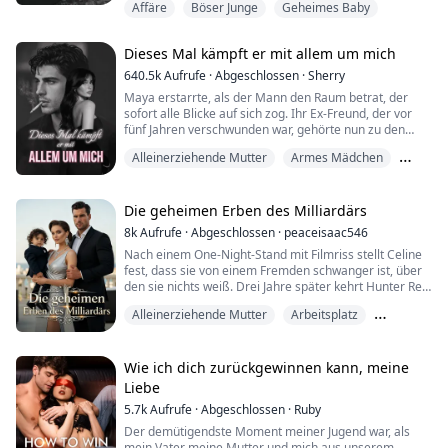
Affäre
Böser Junge
Geheimes Baby
von Margaret gelebt.
Er zerschredderte meine College-Zusage. Zwängte
mich in die Seidenkleider, die Margaret vor ihrem Tod
Dieses Mal kämpft er mit allem um mich
getragen hatte. Stopfte mir Antibabypillen in den Hals,
während ich an meinen Tränen erstickte.
640.5k
Aufrufe
·
Abgeschlossen
·
Sherry
Alle sagten dasselbe: „Sophia, du hast Margaret ge...
Maya erstarrte, als der Mann den Raum betrat, der
sofort alle Blicke auf sich zog. Ihr Ex-Freund, der vor
fünf Jahren verschwunden war, gehörte nun zu den
reichsten Tycoons Bostons. Damals hatte er seine
Alleinerziehende Mutter
Armes Mädchen
wahre Identität mit keinem Wort erwähnt – und war
dann spurlos verschwunden. Als sie nun seinen kalten
Büro-Romanze
Blick sah, konnte sie nur vermuten, dass er die
Wahrheit verschwiegen hatte, um sie zu testen...
Die geheimen Erben des Milliardärs
8k
Aufrufe
·
Abgeschlossen
·
peaceisaac546
Nach einem One-Night-Stand mit Filmriss stellt Celine
fest, dass sie von einem Fremden schwanger ist, über
den sie nichts weiß. Drei Jahre später kehrt Hunter Reid
in die Stadt zurück.
Alleinerziehende Mutter
Arbeitsplatz
Er ist kalt, rücksichtslos und von Perfektion besessen.
Dienstmädchen
Als sich ihre Wege kreuzen, empfindet Hunter Celines
Freundlichkeit und Naivität als irritierend – doch er
Wie ich dich zurückgewinnen kann, meine
kann die Anziehungskraft, die er ihr gegenüber vers...
Liebe
5.7k
Aufrufe
·
Abgeschlossen
·
Ruby
Der demütigendste Moment meiner Jugend war, als
mein Vater meine Mutter und mich aus unserem