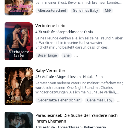
tief in meiner Brust. Bevor ich mich bremsen konnte,
bewegte ich mich auf das Bett zu—gezogen von einem
Altersunterschied
Geheimes Baby
M/F
Instinkt, den ich nicht erkannte.
Sie drückte sich gegen die Wand, die Augen weit
aufgerissen vor Angst.
Verbotene Liebe
4.7k
Aufrufe
·
Abgeschlossen
·
Olivia
Doch als meine Finger sich um ihren zarten Knöchel
Seine Freunde denken alle, ich sei seine Freundin, aber
schlossen, verließ mich jeder vernünftige G...
in Wirklichkeit bin ich seine Halbschwester!
Er droht mir und besteht darauf, dass ich dies
niemandem außerhalb erzähle.
Böser Junge
Ehe
Ich hätte nie gedacht, dass ich Gefühle für ihn
entwickeln würde. Es ist eine verbotene Liebe, ein
Gegensätze ziehen sich an
Geheimnis, das nicht ausgesprochen werden darf...
Baby-Vermittler
45k
Aufrufe
·
Abgeschlossen
·
Natalia Ruth
Verraten von meinem Vater und meiner Stiefschwester,
wurde ich zu einem One-Night-Stand mit Charles
Windsor gezwungen. Als ich mein Zuhause verließ,
entdeckte ich bald, dass ich seine Drillinge erwartete.
Gegensätze ziehen sich an
Geheimes Baby
Sechs Jahre später kehre ich als renommierte
Designerin zurück, fest entschlossen, Rache zu üben.
M/F
Charles, geblendet von den Lügen meiner
Stiefschwester, sieht in mir seine Feindin. Als die
Paradiesinsel: Die Suche der Yandere nach
Wahrh...
ihrem Ehemann
1.2k
Aufrufe
·
Abgeschlossen
·
Robert Garcia