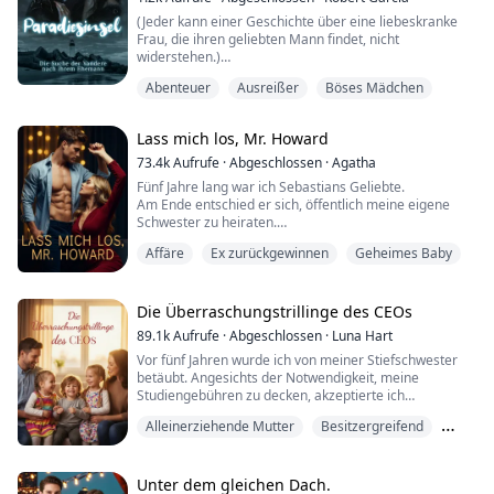
(Jeder kann einer Geschichte über eine liebeskranke
Frau, die ihren geliebten Mann findet, nicht
widerstehen.)
Weißt du, was der verrückteste Ausdruck von Liebe für
Abenteuer
Ausreißer
Böses Mädchen
jemanden ist?
Es ist, sie einzusperren, damit sie für immer einem
selbst gehören.
Lass mich los, Mr. Howard
Ich überwache meinen geliebten Lawrence seit vier
Jahren, und plötzlich verschwindet er eines Tages
73.4k
Aufrufe
·
Abgeschlossen
·
Agatha
spurlos.
Fünf Jahre lang war ich Sebastians Geliebte.
Ich erhielt eine Einladung.
Am Ende entschied er sich, öffentlich meine eigene
Möchtest du das ...
Schwester zu heiraten.
Er sagte kalt zu mir: „Verschwinde!“
Affäre
Ex zurückgewinnen
Geheimes Baby
Ich hielt nicht länger an dieser Beziehung fest und traf
neue, außergewöhnliche Männer.
Als ich mit einem anderen Mann zusammen war, wurde
Sebastian vor Eifersucht verrückt.
Die Überraschungstrillinge des CEOs
Er drückte mich gegen die Wand, presste seine Lippen
89.1k
Aufrufe
·
Abgeschlossen
·
Luna Hart
auf meine und nah...
Vor fünf Jahren wurde ich von meiner Stiefschwester
betäubt. Angesichts der Notwendigkeit, meine
Studiengebühren zu decken, akzeptierte ich
letztendlich die Situation. Ich fühlte seinen heißen
Alleinerziehende Mutter
Besitzergreifend
Atem gegen mein Ohr, seine rauen Finger, die meine
inneren Oberschenkel streiften und einen tauben,
Geheimes Baby
elektrischen Schmerz auslösten. Sein harter Schwanz
drückte gegen meine nasse Muschi, trieb meinen
Unter dem gleichen Dach.