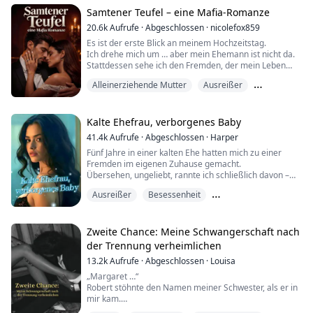
ungeborenen Kind zu schaden.
Samtener Teufel – eine Mafia-Romanze
Fünf Jahre später kehre ich mit Zwillingen zurück. Mit
20.6k
Aufrufe
·
Abgeschlossen
·
nicolefox859
Tränen in den Augen fordert er: „Wessen Kinder sind
Es ist der erste Blick an meinem Hochzeitstag.
das? Mit w...
Ich drehe mich um … aber mein Ehemann ist nicht da.
Stattdessen sehe ich den Fremden, der mein Leben
ruiniert hat.
Alleinerziehende Mutter
Ausreißer
Hier ist die Geschichte:
Besitzergreifend
Vor sechs Jahren hatte ich das schlimmste erste Date
der Weltgeschichte.
Kalte Ehefrau, verborgenes Baby
Ein Blind Date mit irgendeinem Arschloch, das ein Nein
41.4k
Aufrufe
·
Abgeschlossen
·
Harper
nicht akzeptieren wollte.
Fünf Jahre in einer kalten Ehe hatten mich zu einer
Da tauchte der gut aussehende Fremde auf.
Fremden im eigenen Zuhause gemacht.
Rettete mich.
Übersehen, ungeliebt, rannte ich schließlich davon –
Un...
mit dem Kind, von dem er nie erfahren hatte.
Ausreißer
Besessenheit
Ich dachte, er würde mich vergessen.
Stattdessen verlor der skrupellose CEO in dem
Ex zurückgewinnen
Moment, als ich ging, den Verstand … und begann,
mich zu jagen.
Zweite Chance: Meine Schwangerschaft nach
der Trennung verheimlichen
13.2k
Aufrufe
·
Abgeschlossen
·
Louisa
„Margaret …“
Robert stöhnte den Namen meiner Schwester, als er in
mir kam.
Drei Jahre lang hatte ich wie ein jämmerlicher Schatten