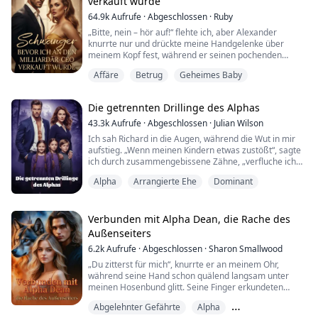
verkauft wurde
wahre Liebe Emma bei den Galas in Manhattan zur
Schau stellt, za...
64.9k
Aufrufe
·
Abgeschlossen
·
Ruby
„Bitte, nein – hör auf!“ flehte ich, aber Alexander
knurrte nur und drückte meine Handgelenke über
meinem Kopf fest, während er seinen pochenden
Schwanz in meine nasse, widerwillige Muschi rammte,
Affäre
Betrug
Geheimes Baby
mich mit brutaler Kraft weit dehnte. „Verdammt, du bist
so eng, du dreckige kleine Hure – nimm jeden dicken
Zentimeter!“
Die getrennten Drillinge des Alphas
Ich bin Nora Frost – nein, Nora Traynor – verkauft wie
43.3k
Aufrufe
·
Abgeschlossen
·
Julian Wilson
eine billige Ware von mein...
Ich sah Richard in die Augen, während die Wut in mir
aufstieg. „Wenn meinen Kindern etwas zustößt“, sagte
ich durch zusammengebissene Zähne, „verfluche ich
dich dazu, niemals Frieden zu finden. Deine Nächte
Alpha
Arrangierte Ehe
Dominant
werden Qualen sein, deine Tage werden Schatten sein,
Richard Blackwood.“
Als eine Wolflose, die von ihrem Alpha verstoßen
Verbunden mit Alpha Dean, die Rache des
worden war, war Elena bereits schwanger – aber der
Außenseiters
kaltherzige Alpha k...
6.2k
Aufrufe
·
Abgeschlossen
·
Sharon Smallwood
„Du zitterst für mich“, knurrte er an meinem Ohr,
während seine Hand schon quälend langsam unter
meinen Hosenbund glitt. Seine Finger erkundeten
meine verborgenen Tiefen und enthüllten die
Abgelehnter Gefährte
Alpha
Geheimnisse, die ich tief in mir vergraben hielt –