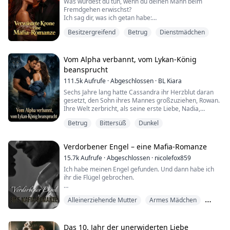
Was würdest du tun, wenn du deinen Mann beim
In der Nacht der Markierungszeremonie, überwältigt
Fremdgehen erwischst?
von Lust und betrun...
Ich sag dir, was ich getan habe:
Ich bin aus der Tür gerannt, ohne irgendetwas außer
Besitzergreifend
Betrug
Dienstmädchen
den Kleidern am Leib.
Einen Monat später bin ich pleite, arbeitslos, so gut wie
obdachlos.
Vom Alpha verbannt, vom Lykan-König
Aber dann, als ich in einem schicken Restaurant als
beansprucht
Aushilfe kellnere, stolpere ich – und lande auf dem
111.5k
Aufrufe
·
Abgeschlossen
·
BL Kiara
Schoß eines umwerfend gutaussehenden Fremden.
...
Sechs Jahre lang hatte Cassandra ihr Herzblut daran
gesetzt, den Sohn ihres Mannes großzuziehen, Rowan.
Ihre Welt zerbricht, als seine erste Liebe, Nadia,
zurückkehrt – und sich herausstellt, dass Nadia Rowans
Betrug
Bittersüß
Dunkel
leibliche Mutter ist.
Ihr Alpha-Ehemann schläft ganz offen mit Nadia in
ihrem Ehebett und kappt das Seelenband zu Cassandra
Verdorbener Engel – eine Mafia-Romanze
mit gnadenloser Härte.
Um ihren Luna-Titel gebracht, wird sie ...
15.7k
Aufrufe
·
Abgeschlossen
·
nicolefox859
Ich habe meinen Engel gefunden. Und dann habe ich
ihr die Flügel gebrochen.
Alexis hätte niemals einen Fuß in meine Welt setzen
Alleinerziehende Mutter
Armes Mädchen
dürfen.
Männer wie ich beschmutzen Mädchen wie sie. Wir
Besitzergreifend
nehmen ihnen die Unschuld und reißen sie in Fetzen.
Sie glaubt, sie sei hart. Sie glaubt, sie könne mich
Das 10. Jahr der unerwiderten Liebe