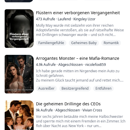
Emilys Affäre beendete nicht nur ihre Ehe – sie löschte
Erste Liebe
das Leben aus, das sie für sicher gehalten hatte. Ryan
ging, ohne sich noch einmal umzudrehen, trug seinen
Flüstern einer verborgenen Vergangenheit
Zorn wie eine Rüstung und ließ Emily allein zurück, mit
473
Aufrufe
·
Laufend
·
Kingsley Uzor
einer Reue, der sie niemals entkommen würde. Drei
Molly May wurde mit siebzehn von ihrer reichen
Jahre später zerrt das Schic...
Adoptivfamilie verstoßen, als sie auf rätselhafte Weise
mit Drillingen schwanger wurde – und sich nicht
erklären konnte, wie es dazu gekommen war. Fünf
Familiengefühle
Geheimes Baby
Romantik
Jahre lang zog sie Alex, Ben und Claudia allein in einem
fremden Land groß und arbeitete bis zur Erschöpfung,
um sie in Sicherheit zu halten. Als sie eine berufliche
Chance zurück nach Northfolk führt,...
Arrogantes Monster – eine Mafia-Romanze
4.9k
Aufrufe
·
Abgeschlossen
·
nicolefox859
Ich habe gerade mitten im Nirgendwo mein Auto zu
Schrott gefahren.
Zu meinem Glück taucht jemand auf und rettet mich.
Zu meinem Pech ist dieser Jemand ein flüchtiger
Ausreißer
Besitzergreifend
Entführen
Krimineller.
Daniil Vlasov.
Zwei Meter blauäugige, finstere Verschlossenheit.
Die geheimen Drillinge des CEOs
Er verrät mir kein einziges Wort darüber, wer er ist
9k
Aufrufe
·
Abgeschlossen
·
Vivian Cross
oder was er hier draußen treibt.
Vor sechs Jahren betäubte mich meine Halbschwester
Aber man muss kein Genie sein, um zu begreifen, dass
und sperrte mich mit einem Fremden in ein Zimmer. Ich
von diesem Mann ...
floh über Nacht aus New York – nur um