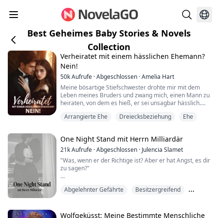
Best Geheimes Baby Stories & Novels
Collection
Verheiratet mit einem hässlichen Ehemann?
Nein!
50k
Aufrufe
·
Abgeschlossen
·
Amelia Hart
Meine bösartige Stiefschwester drohte mir mit dem
Leben meines Bruders und zwang mich, einen Mann zu
heiraten, von dem es hieß, er sei unsagbar hässlich.
Ich hatte keine andere Wahl, als zu gehorchen.
Arrangierte Ehe
Dreiecksbeziehung
Ehe
Doch nach der Hochzeit stellte ich fest, dass dieser
Mann überhaupt nicht hässlich war; im Gegenteil, er
war sowohl gutaussehend als auch charmant, und
One Night Stand mit Herrn Milliardär
zudem war er auch noch Milliardär!
21k
Aufrufe
·
Abgeschlossen
·
Julencia Slamet
(Ich empfeh...
"Was, wenn er der Richtige ist? Aber er hat Angst, es dir
zu sagen?"
┉ Es war einmal ein One-Night-Stand in Mailand, Italien
Abgelehnter Gefährte
Besitzergreifend
┉
Zwei Menschen verliebten sich.
Drama
Er schlich sich am Morgen hinaus, bevor sie aufwachte.
Wolfgeküsst: Meine Bestimmte Menschliche