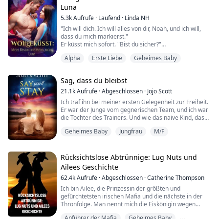
Und als sie schließlich aufwachte, konnte sie sich nicht
Luna
erinnern, wer der Fremde war, mit dem sie eine Nacht
5.3k
Aufrufe
·
Laufend
·
Linda NH
verbracht hatte.
"Ich will dich. Ich will alles von dir, Noah, und ich will,
Jahre später konnten sie immer noch nich...
dass du mich markierst."
Er küsst mich sofort. "Bist du sicher?"
"Ich war mir noch nie so sicher in meinem Leben."
Alpha
Erste Liebe
Geheimes Baby
Er küsst mich wieder, dann steht er auf und zieht
gleichzeitig seine Hose und Boxershorts aus.
Oh Mann, es ist riesig und steht stramm. Er beugt sich
Sag, dass du bleibst
wieder über mich. "Wenn du willst, dass ich aufhöre,
sag es mir und ich hör...
21.1k
Aufrufe
·
Abgeschlossen
·
Jojo Scott
Ich traf ihn bei meiner ersten Gelegenheit zur Freiheit.
Er war der Junge vom gegnerischen Team, und ich war
die Tochter des Trainers. Und wie das naive Kind, das
ich war, folgte ich ihm auf den Rücksitz seines Autos.
Geheimes Baby
Jungfrau
M/F
Eine Stunde später warf er mich raus und ließ mich in
der Einfahrt eines fremden Hauses stehen. Ich hätte es
nicht getan, wenn ich gewusst hätte, dass ich
Rücksichtslose Abtrünnige: Lug Nuts und
schwanger werden würde.
Ailees Geschichte
62.4k
Aufrufe
·
Abgeschlossen
·
Catherine Thompson
F...
Ich bin Ailee, die Prinzessin der größten und
gefürchtetsten irischen Mafia und die nächste in der
Thronfolge. Man nennt mich die Eiskönigin wegen
meiner Rücksichtslosigkeit gegenüber meinen Feinden.
Anführer der Mafia
Geheimes Baby