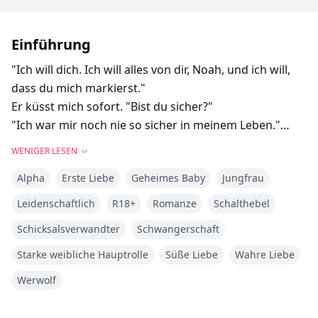
Einführung
"Ich will dich. Ich will alles von dir, Noah, und ich will,
dass du mich markierst."
Er küsst mich sofort. "Bist du sicher?"
"Ich war mir noch nie so sicher in meinem Leben."
Er küsst mich wieder, dann steht er auf und zieht
WENIGER LESEN
gleichzeitig seine Hose und Boxershorts aus.
Alpha
Erste Liebe
Geheimes Baby
Jungfrau
Oh Mann, es ist riesig und steht stramm. Er beugt sich
wieder über mich. "Wenn du willst, dass ich aufhöre,
Leidenschaftlich
R18+
Romanze
Schalthebel
sag es mir und ich höre auf." Ich nicke.
Schicksalsverwandter
Schwangerschaft
Er drang sehr langsam in mich ein und blieb eine Weile
still, damit sich mein Körper an seine Größe gewöhnen
Starke weibliche Hauptrolle
Süße Liebe
Wahre Liebe
konnte. Er begann sich langsam zu bewegen und
Werwolf
steigerte dann allmählich das Tempo.
"Du bist so verdammt eng," knurrte er.