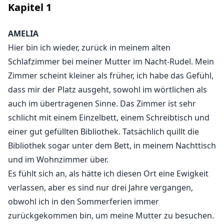
Kapitel
1
"Noah, hör nicht auf! Oh mein Gott." Ich konnte
meinen Orgasmus näher kommen fühlen. Noah
wurde härter und schneller. "Ich werde niemals
AMELIA
aufhören. Komm für mich, Baby."
Hier bin ich wieder, zurück in meinem alten
Schlafzimmer bei meiner Mutter im Nacht-Rudel. Mein
Zimmer scheint kleiner als früher, ich habe das Gefühl,
Amelia ist eine 21-jährige Frau, die gerade ihr Studium
dass mir der Platz ausgeht, sowohl im wörtlichen als
abgeschlossen hat. Ihr Schicksal wird sich ändern, als
auch im übertragenen Sinne. Das Zimmer ist sehr
sie den Alpha Noah trifft. Als sie den griechisch-
schlicht mit einem Einzelbett, einem Schreibtisch und
gottgleichen Alpha traf und sich ihre Blicke trafen, war
einer gut gefüllten Bibliothek. Tatsächlich quillt die
es, als könnte er direkt in ihre Seele sehen. Wird ihre
Bibliothek sogar unter dem Bett, in meinem Nachttisch
21 Jahre lang bewahrte Jungfräulichkeit in den
und im Wohnzimmer über.
Flammen seiner Liebe von ihm genommen werden?
Es fühlt sich an, als hätte ich diesen Ort eine Ewigkeit
Und nachdem sie all dies durchgemacht hat, wird sie
verlassen, aber es sind nur drei Jahre vergangen,
den Mut haben, sich dem lange gehüteten Geheimnis
obwohl ich in den Sommerferien immer
ihrer Mutter zu stellen?
zurückgekommen bin, um meine Mutter zu besuchen.