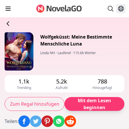
Wolfgeküsst: Meine Bestimmte
Menschliche Luna
Linda NH
·
Laufend
·
115.6k Wörter
1.1k
5.2k
788
Trending
Aufrufe
Hinzugefügt
Mit dem Lesen
Zum Regal hinzufügen
beginnen
Teilen
: