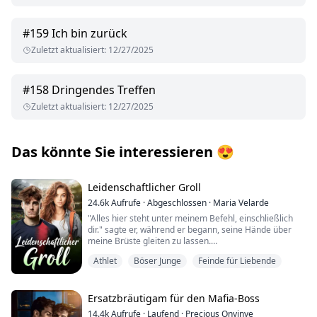
#
159
Ich bin zurück
Zuletzt aktualisiert
:
12/27/2025
#
158
Dringendes Treffen
Zuletzt aktualisiert
:
12/27/2025
Das könnte Sie interessieren
😍
Leidenschaftlicher Groll
24.6k
Aufrufe
·
Abgeschlossen
·
Maria Velarde
"Alles hier steht unter meinem Befehl, einschließlich
dir." sagte er, während er begann, seine Hände über
meine Brüste gleiten zu lassen.
"Sag mir, bist du schon feucht für mich?"
Athlet
Böser Junge
Feinde für Liebende
"Nein."
"Wenn ich dich hier berühre, wird es dann nicht vor Saft
triefen? Bist du bereit, dass mein Schwanz
hineingleitet?"
Ersatzbräutigam für den Mafia-Boss
Er flüsterte, als seine Hand endlich in meine Unterhose
14.4k
Aufrufe
·
Laufend
·
Precious Onyinye