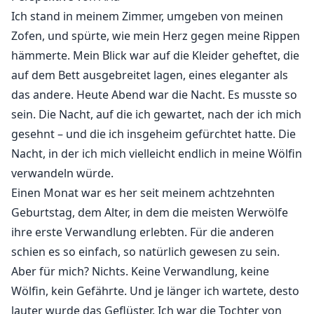
einen Krieg zwischen ihren Rudeln zu verhindern,
Ich stand in meinem Zimmer, umgeben von meinen
willigte Zander ein, sie zu heiraten, aber nur aus
Zofen, und spürte, wie mein Herz gegen meine Rippen
Rache. Sein Plan? Arias Leben ein Jahr lang ruinieren,
hämmerte. Mein Blick war auf die Kleider geheftet, die
sie dann verstoßen und sich von ihr scheiden lassen.
auf dem Bett ausgebreitet lagen, eines eleganter als
das andere. Heute Abend war die Nacht. Es musste so
Doch Zanders Plan beginnt zu bröckeln, als sein
sein. Die Nacht, auf die ich gewartet, nach der ich mich
ehemals bester Freund Asher zurückkehrt,
gesehnt – und die ich insgeheim gefürchtet hatte. Die
entschlossen, Aria für sich zu gewinnen. Als
Nacht, in der ich mich vielleicht endlich in meine Wölfin
Geheimnisse aus der Vergangenheit wieder
verwandeln würde.
auftauchen, entdeckt Zander Verrat, Lügen und
Wahrheiten, denen er sich nie stellen wollte. War Aria
Einen Monat war es her seit meinem achtzehnten
wirklich schuldig oder war sie nur eine weitere
Geburtstag, dem Alter, in dem die meisten Werwölfe
Schachfigur in einem tödlichen Spiel um Macht und
ihre erste Verwandlung erlebten. Für die anderen
Rache?
schien es so einfach, so natürlich gewesen zu sein.
Aber für mich? Nichts. Keine Verwandlung, keine
Asher lachte und sagte: „Du bist ein Narr; sie wollte nie
Wölfin, kein Gefährte. Und je länger ich wartete, desto
kommen. Ich habe ihr erzählt, dass du bei Lyra bist,
lauter wurde das Geflüster. Ich war die Tochter von