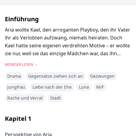
Einführung
Aria wollte Kael, den arroganten Playboy, den ihr Vater
ihr als Verlobten aufzwang, niemals heiraten. Doch
Kael hatte seine eigenen verdrehten Motive – er wollte
sie nur, weil sie das einzige Mädchen war, das ihn
abwies. Als Aria eine Woche vor ihrer Hochzeit seine
WENIGER LESEN
Forderung zurückwies, mit ihm zu schlafen, versuchte
Drama
Gegensätze ziehen sich an
Gezwungen
Kael, sich mit Gewalt zu nehmen, was er wollte. Seine
betrunkene Verfolgungsjagd endete in einer Tragödie,
Jungfrau
Liebe nach der Ehe
Luna
M/F
als er von einem Auto erfasst wurde, und Aria geriet
Rache und Verrat
Stadt
ins Kreuzfeuer der Schuldzuweisungen.
Zander, Kaels älterer Bruder und baldiger Alpha-König,
Kapitel
1
glaubte, Aria sei für den Tod seines Bruders
verantwortlich – und obendrein noch promiskuitiv. Um
Perspektive von Aria