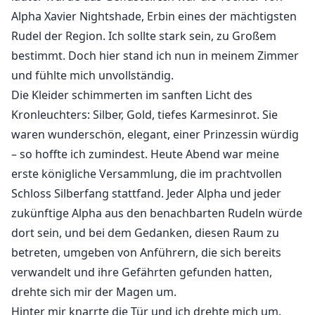
also ist sie gekommen. Und jetzt habe ich mein Ziel
Alpha Xavier Nightshade, Erbin eines der mächtigsten
erreicht: Ich habe deine Ehe zerstört.“
Rudel der Region. Ich sollte stark sein, zu Großem
bestimmt. Doch hier stand ich nun in meinem Zimmer
Zander fühlte sich wie ein Idiot und fragte: „Aber
und fühlte mich unvollständig.
warum? Ich habe dir nie etwas getan! Du warst mein
Die Kleider schimmerten im sanften Licht des
bester Freund. Ich hätte dich töten sollen, als du mit
Kronleuchters: Silber, Gold, tiefes Karmesinrot. Sie
meiner Ex-Verlobten Lyra geschlafen hast!“
waren wunderschön, elegant, einer Prinzessin würdig
Asher erwiderte: „Du wusstest, dass ich sie liebte, aber
– so hoffte ich zumindest. Heute Abend war meine
du hast mir Lyra gestohlen. Sie war meine wahre
erste königliche Versammlung, die im prachtvollen
Gefährtin, aber sie weigerte sich, mich zu heiraten,
Schloss Silberfang stattfand. Jeder Alpha und jeder
weil du bald der Alpha-König sein würdest! Sie hat dich
zukünftige Alpha aus den benachbarten Rudeln würde
nie geliebt. Sie liebte mich, wollte aber die Königin der
dort sein, und bei dem Gedanken, diesen Raum zu
Werwölfe sein; das ist alles.“
betreten, umgeben von Anführern, die sich bereits
verwandelt und ihre Gefährten gefunden hatten,
drehte sich mir der Magen um.
Hinter mir knarrte die Tür und ich drehte mich um.