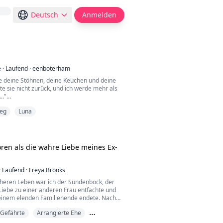
Deutsch
Anmelden
e
·
Laufend
·
eenboterham
e deine Stöhnen, deine Keuchen und deine
e sie nicht zurück, und ich werde mehr als
.."
wandern von seinem Kiefer zu seinem Haar
ieg
Luna
it den Enden. Seine Hände gleiten meinen
er und ziehen das Material meines Shirts
platziert einen feuchten Kuss direkt neben
abel. Ich spanne mich an und lasse ein K...
en als die wahre Liebe meines Ex-
·
Laufend
·
Freya Brooks
heren Leben war ich der Sündenbock, der
 Liebe zu einer anderen Frau entfachte und
n einem elenden Familienende endete. Nach
geburt beschloss ich, es loszulassen und
 Gefährte
Arrangierte Ehe
en, dass Peiheng die Scheidung einreicht.
cklung der Situation ist ein bisschen seltsam: