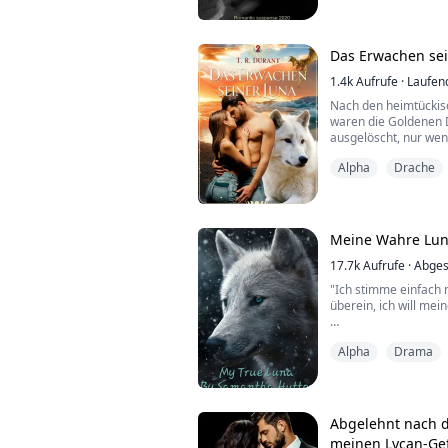
"Du wirst meine Luna-
verlangte er, bevor e
Das Erwachen se
Daphne Rosen ist ein
Zweiundzwanzigjähri.
1.4k
Aufrufe
·
Laufen
Nach den heimtückis
waren die Goldenen D
ausgelöscht, nur wen
mussten Jahrzehnte d
Alpha
Drache
Feinde ertragen.
Mitten im Konflikt w
weiteres überlebende
Kemely. Doch es gab 
aus ...
Meine Wahre Lu
17.7k
Aufrufe
·
Abges
"Ich stimme einfach 
überein, ich will me
Alpha
Drama
Amelia ist eine Waise
zurückgelassen, um al
aufzuwachsen und nu
einem Freund an ihrer
kaum, doch sie ahnt ni
Abgelehnt nach d
meinen Lycan-Ge