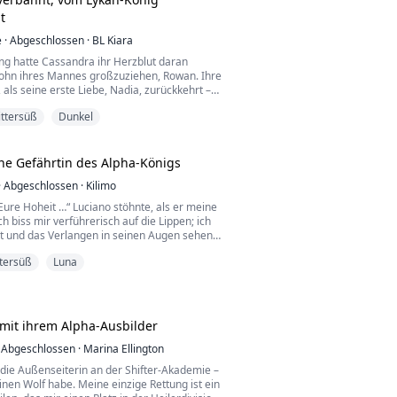
strauens, das an dem Vorschlag haftete,
t
e
·
Abgeschlossen
·
BL Kiara
ang hatte Cassandra ihr Herzblut daran
Sohn ihres Mannes großzuziehen, Rowan. Ihre
, als seine erste Liebe, Nadia, zurückkehrt –
sstellt, dass Nadia Rowans leibliche Mutter
ittersüß
Dunkel
mann schläft ganz offen mit Nadia in ihrem
appt das Seelenband zu Cassandra mit
ärte.
ne Gefährtin des Alpha-Königs
itel gebracht, wird sie ...
·
Abgeschlossen
·
Kilimo
 Eure Hoheit …“ Luciano stöhnte, als er meine
ch biss mir verführerisch auf die Lippen; ich
st und das Verlangen in seinen Augen sehen.
ttersüß
Luna
rwöhntes Gör!“ Er fluchte leise und packte
, aber vorsichtig, dann schob er es mir in
mit ihrem Alpha-Ausbilder
les, was eine Frau sich jemals wünschen
ebevollen, fürs...
Abgeschlossen
·
Marina Ellington
, die Außenseiterin an der Shifter-Akademie –
einen Wolf habe. Meine einzige Rettung ist ein