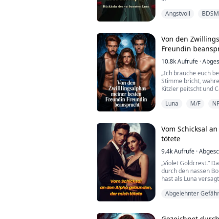
Vor fünf Jahren wur
Angstvoll
BDSM
verstoßen, während 
sie als Verräterin, 
Alpha Kael, ließ sie 
Er entschied sich, ei
Von den Zwilling
st...
Freundin beansp
10.8k
Aufrufe
·
Abges
„Ich brauche euch beid
Stimme bricht, währ
Kitzler peitscht und
pocht.
Luna
M/F
N
Casper zieht sich zur
Elowen. Sag’s verda
Vom Schicksal an
Ich packe sie fester u
tötete
werde tropfnass, wen
beide.“
9.4k
Aufrufe
·
Abgesc
„Violet Goldcrest.“ 
Cassian k...
durch den nassen Bo
hast als Luna versagt
Abgelehnter Gefähr
Ich kniete im Schlam
mich in Stücke, währe
Luna
der schwangeren Cel
Gezeichnet durch 