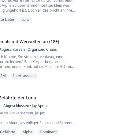
 wurde von ihrem Vater darauf vorbereitet,
ls Alpha zu übernehmen, seit sie klein war,
lig ungehört ist. Doch all das bricht an ihrem
 zusammen, als sich herausstellt, dass er sie
ste Liebe
Luna
uben gelassen hat. Stattdessen hat er sie zu
macht, und sie ist die mächtigste Luna, die
dler je gekannt haben... alles im...
emals mit Werwölfen an (18+)
Abgeschlossen
·
Organized Chaos
ch fürchte, Sie stehen kurz davor, eine
ion zu lernen.“ Sein Körper begann sich
ormen, und er sank auf die Knie. Ihr Schrei
Hals stecken, während die Verwandlung
DSM
Interrassisch
n großer schwarzer Wolf stand auf allen vier
 noch mit dem Rücken zu ihr. Seine gewaltige
ch auf, und er drehte sich um und funkelte
Gefährte der Luna
e
·
Abgeschlossen
·
Joy Apens
au so. Oh verdammt, ja! Ja!"
einen Mund, als völliger Schock und Schmerz
 erfüllten. Mein Mann vögelte meine
 Gefährte
Alpha
Dominant
r in unserer Hochzeitsnacht. Heiße Tränen