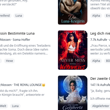
hrtin gefunden, Avy."
Aurelia Henley
e versteckt?"
seinen Titel a
obwohl das völ
hast es nicht für nötig gehalten,
18. Geburtstag
reifend
Luna
Alpha
Er
"
nur in dem Gla
est meine Idee nicht mögen. Ich
einer Waffe ge
gen sein würdest, aber ich konnte sie
die Gestaltwan
en. Sie hat keinen Ort, an den sie
ann, also muss ich sie vor jeglichem
essin Bestimmte Luna
Leg dich ni
hlossen
·
Soma Hoffer
7.7k
Aufrufe
·
dt und die Eröffnung eines Teeladens
„Frau Pierce, i
 dachte Soma. Doch diese Idee nahm
wertvolle Lekt
Wendung, als ein Detektiv namens
weiter zu verf
nahm und sie mitten in einen Krieg
blieb ihr im 
Hexe
Alpha
B
iver Stone, dem Alpha des Blood Moon
weiterging. Ei
ver kauft Tee und wird von Somas
Pfoten, immer
ffen, der sie als seine Gefährtin
Größe ragte ho
sie an. ...
Der zweite 
chlossen
·
THE ROYAL LOUNGE👑
147.1k
Aufruf
 du mich?", fragte ich ihn.
"Ja, Baby, gen
e Königin braucht", antwortete er
Ich öffnete m
 immer noch völlig verwirrt.
meinen Körper
-Welt
Luna
Abgelehnter
 nicht in Frage", knurrte er mich an.
Stiefschweste