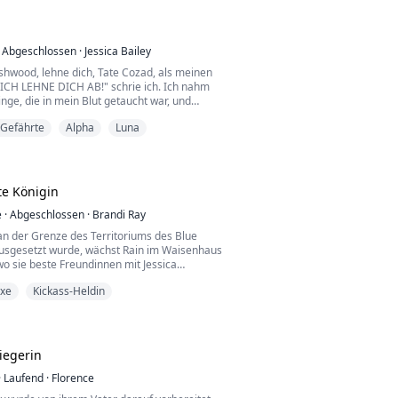
d
 dass ein Mann, der in meinem früheren
..
Abgeschlossen
·
Jessica Bailey
shwood, lehne dich, Tate Cozad, als meinen
 ICH LEHNE DICH AB!" schrie ich. Ich nahm
linge, die in mein Blut getaucht war, und
 meinem Gefährtenmal.
 Gefährte
Alpha
Luna
 immer nur ein einfaches Leben abseits des
hrer Alpha-Blutlinie führen. Sie glaubte, dies
ben, als sie ihren ersten Gefährten traf.
usammen st...
te Königin
e
·
Abgeschlossen
·
Brandi Ray
n der Grenze des Territoriums des Blue
ausgesetzt wurde, wächst Rain im Waisenhaus
wo sie beste Freundinnen mit Jessica
 einer Werwolfwaise aus dem Rudel. Nach
xe
Kickass-Heldin
ehntem Geburtstag erzählt Jessica Rain, dass
udel fliehen müssen, um Rain vor einem
 Schicksal zu bewahren. Doch bevor sie
ritt Odet...
iegerin
·
Laufend
·
Florence