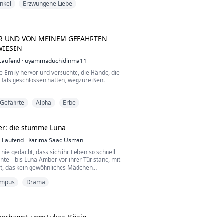
nkel
Erzwungene Liebe
 fließend wie Wasser. Ich folgte dem Weg
st hinab, meine Nägel streiften leicht über
skeln, spürten, wie sie sich unter meiner
..
 UND VON MEINEM GEFÄHRTEN
WIESEN
Laufend
·
uyammaduchidinma11
gte Emily hervor und versuchte, die Hände, die
 Hals geschlossen hatten, wegzureißen.
du mir das antun?“, brüllte Stefan, während
 Gefährte
Alpha
Erbe
f um ihren Hals noch fester schloss. Es
 Krieger des Rudels, um seine Hände von
lösen.
er: die stumme Luna
n, ich kann es erklären, es ist nicht das,
·
Laufend
·
Karima Saad Usman
sieht.“
ie gedacht, dass sich ihr Leben so schnell
r Bl...
te – bis Luna Amber vor ihrer Tür stand, mit
t, das kein gewöhnliches Mädchen
ürde: die Ehe mit ihrem Sohn, dem Alpha
mpus
Drama
 Schicksal. Nach Rettung. Nach dem Moment,
versum sich endlich für sie entschied.
verbannt, vom Lykan-König