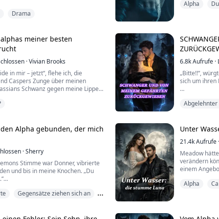
Alpha
Du
kantig, andere
de Selene aus dem Silbermond-Rudel
über seine Bru
Drama
sie schwanger war. Man brandmarkte
seine Bauchmu
und ausgerechnet ihr eigener Ehemann,
Berührung an.
in einem Sturm zurück, damit sie starb.
ner niederträchtigen Lüge zu glauben –
salphas meiner besten
SCHWANGER
rucht
ZURÜCKGE
chlossen
·
Vivian Brooks
6.8k
Aufrufe
·
e in mir – jetzt“, flehe ich, die
„Bitte!!“, wür
end Caspers Zunge über meinen
sich um ihren
 Cassians Schwanz gegen meine Lippen
„Wie konntest 
P
Abgelehnter
sich sein Grif
ück, die Augen lichterloh. „Sag es uns,
brauchte drei
mmt noch mal.“
ihrem Hals zu 
 den Alpha gebunden, der mich
Unter Wass
nd streichle sie im gleichen Takt. „Ich
„Bitte!!! Stefa
21.4k
Aufrufe
n ich nur an euch denke – an euch
wonach es aus
hlossen
·
Sherry
Meadow hätte n
Doch sein kalte
verändern könn
Daemons Stimme war Donner, vibrierte
einem Angebo
den und bis in meine Knochen. „Du
ausschlagen w
.“
Alpha
Ca
des Rudels.
te
Gegensätze ziehen sich an
m, die Qual der Zurückweisung riss
Es klang nach
nd ich ihm dabei zusah, wie er mit
in dem das Uni
este davonging.
einen Fehler: Sein Sohn, ihre
Vom Alpha 