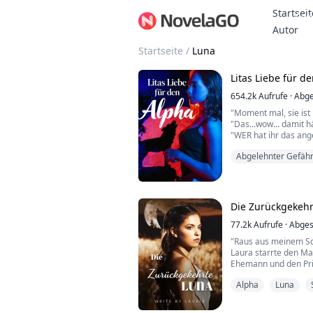
Startseit
Bon
Autor
Startseite
/
Luna
Litas Liebe für d
654.2k
Aufrufe
·
Abge
"Moment mal, sie ist
"Das...wow... damit hä
"WER hat ihr das ang
er das Mädchen weite
Abgelehnter Gefähr
Ihre Verletzungen wu
Ihre Haut schien im 
und Lilatönen noch bl
"Ich habe den Arzt ge
Die Zurückgekehr
Blutung?"
Stace ...
77.2k
Aufrufe
·
Abges
"Raus aus meinem Sc
Laura starrte den Man
Ehemann und den Prin
getan, um eine gute L
Alpha
Luna
trotzdem. Denn sie wa
Bis Laura getötet wur
war... Die Mondgöttin 