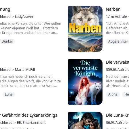
Aufmuntern
Wie kommt es,
.
Leben kaum n.
ffnung
Narben
hlossen
·
LadyArawn
1.1m
Aufrufe
·
elta, eine Person, die unter Werwölfen
"Ich, Amelie A
keinen eigenen Wolf hat... Trotzdem
Gefährten ab.
en Kriegerinnen und steht immer an
die silberne K
 Training.
führte sie zu
Dunkel
Abgelehnter
roßen königlichen Lykaner-Schloss zu
ch Hope an, in der Hoffnung, ihre
Amelie wollte
er zu verbessern. Sie hatte nur nicht
Rampenlichts i
ste...
gefunden zu ha
Nach Jahren z
Die verwais
hlossen
·
Maria McRill
359.6k
Aufruf
lf, so nah habe ich noch nie einen
Nachdem sie a
n die Augen des Wolfs, die von Grün zu
River Rudels 
echseln scheinen, und atme schwer.
als Hexe auf, 
Wenn ich darüber nachdenke, ist es
Tompson wird,
Luna
Alpha
He
ast hoffe ich, dass der Wolf mir diesen
Jessicas siebz
sie aus dem R
du überlebst." Ich schaue das Tier
schrecklichen
gehen können, t
ringen, m...
 Gefährtin des Lykanerkönigs
Die Luna-Kr
chlossen
·
Elk Entertainment
36.9k
Aufrufe