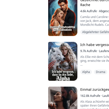
„Ich, Daemon Blackwoo
Rache
meine Gefährtin zurü
4.6k
Aufrufe
·
Abgesc
Ich hatte ihn zehn Jah
Camila und Caroline 
von Jack, dem ange
Mondlicht-Rudels. Cam
diejenige, die Alpha 
Abgelehnter Gefähr
Luna auserwählt wur
Caroline, kühn und un
ihrer Schwester.
Ich habe vergesse
9.7k
Aufrufe
·
Laufen
In der Nacht der Mar
Lust und betrun...
Als Ellie mit dem Sc
ging, erwischte sie i
„Ich werde NIE zulas
Alpha
Drama
Mutter meines Kindes 
Tränen strömten ihr ü
hatte und all ihre Er
Einmal zurückgew
Ihre Freundin sagte:
alles aufg...
162.8k
Aufrufe
·
Lauf
Als Alaia achtzehn wi
später ihren Gefährte