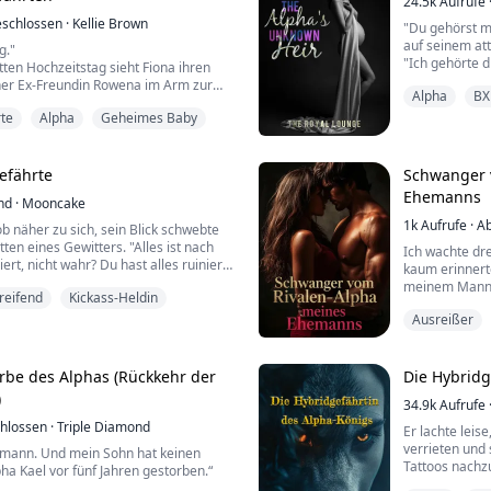
24.5k
Aufrufe
schlossen
·
Kellie Brown
"Du gehörst mi
auf seinem att
g."
"Ich gehörte d
tten Hochzeitstag sieht Fiona ihren
abgelehnt hast
ner Ex-Freundin Rowena im Arm zur
Alpha
BX
aber ich schei
 Rowena ist schwanger.
über sein Gesi
te
Alpha
Geheimes Baby
ehnt Fiona Micah, ihren Mann, ihren
er den Abstan
er-Prinzen des Alastair-Königreichs,
meine Taille le
udel.
efährte
Schwanger 
ung jedoch dreht Micah nach der
Ehemanns
nd
·
Mooncake
und su...
1k
Aufrufe
·
Ab
b näher zu sich, sein Blick schwebte
tten eines Gewitters. "Alles ist nach
Ich wachte dre
t, nicht wahr? Du hast alles ruiniert!
kaum erinnerte
s Wesen wie du hat mich dazu
meinem Mann
reifend
Kickass-Heldin
in Gefahr zu bringen!" fauchte er.
Ausreißer
Diese Worte h
ie ein Stummer?" Er war frustriert,
Wahrheit war 
nicht sprach.
mich zu liebe
mich in einem
rbe des Alphas (Rückkehr der
Die Hybridg
ch,...
weil Alexander
)
34.9k
Aufrufe
hlossen
·
Triple Diamond
Er lachte leis
verrieten und 
emann. Und mein Sohn hat keinen
Tattoos nachz
lpha Kael vor fünf Jahren gestorben.“
Fingerspitzen,