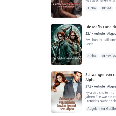
was geschehen wird, 
Verrat der Zurückweis
Alpha
BDSM
nicht dazu bestimmt, 
Größerem bestimmt. B
hinauswächst und sich
...
Die Mafia-Luna d
22.1k
Aufrufe
·
Abges
Zweihundert Millione
Seele.
Ich stand auf dem Auk
Alpha
Armes M
die Handgelenke, wä
boten, als wäre ich V
vorbei. Da sprach er.
Alpha Damian Wolfe. 
Schwanger von m
tötet, ohne mit der 
Alpha
Er hat mich nicht geka
37.3k
Aufrufe
·
Abges
Kyra streichelte ihr
Jahren Ehe war sie e
Freundes Nathan schw
Botschaft nach Haus
Abgelehnter Gefähr
ihr und flehte sie an,
„Sophia ist zurück“, 