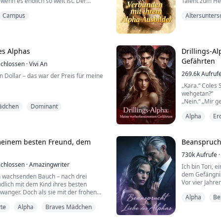
wenn es endlich so weit ist. Der
Talent zum Hei
ung reißt sie zu Boden, doch sie ist
verschafft ha
Campus
Altersunters
lange dort zu bleiben. Sie ist zu
fand ich eine
egleite sie dabei, wie sie über sich
Berührung, un
 alles holt, was sie sich je gewünscht
Diese Nacht ha
ic...
es Alphas
Drillings-A
Gefährten
chlossen
·
Vivi An
269.6k
Aufruf
n Dollar – das war der Preis für meine
„Kara.“ Coles 
wehgetan?“
tionsblock, Ketten schnitten mir in
„Nein.“ „Mir ge
ädchen
Dominant
hrend Männer mit Masken auf mich
„Verdammt“, ha
ieh. Ich dachte, mein Leben wäre
Alpha
Er
„Nicht.“ Meine
 „Zweihundert Millionen.“
„Erregt.“ Er sa
„Das bin ich ni
Der König der Stadt. Der Mann, der
„Dein Duft.“ S
einem besten Freund, dem
Beansprucht
Wimper zu zucken.
nach …“
730k
Aufrufe
·
„Hör auf.“ Ich
uft, u...
chlossen
·
Amazingwriter
„Einfach … hör
Ich bin Tori, 
Dann ...
dem Gefängnis
en wachsenden Bauch – nach drei
Vor vier Jahr
ndlich mit dem Kind ihres besten
Verschwörung 
anger. Doch als sie mit der frohen
Alpha
Be
Gefangene, di
e kam, kniete ihr Alpha-Ehemann vor
zusammenbra
te
Alpha
Braves Mädchen
 ihre Verbindung zu lösen.
Vier Jahre spät
sagte Nathan, seine Stimme rau vor