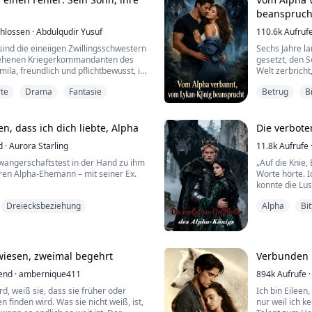
Trotz des Mis
d“, intonierte er kalt, „weise dich als
beanspruch
erlaubte M...
ck.“
hlossen
·
Abdulqudir Yusuf
110.6k
Aufruf
re lang g...
sind die eineiigen Zwillingsschwestern
Sechs Jahre l
sehenen Kriegerkommandanten des
gesetzt, den 
ila, freundlich und pflichtbewusst, ist
Welt zerbricht
Michael versprochen ist und als seine
und sich herau
te
Drama
Fantasie
Betrug
B
de.
ist.
Ihr Alpha-Ehe
gestüm, ist oft neidisch auf die Ehre
Ehebett und k
gnadenloser H
n, dass ich dich liebte, Alpha
Die verbote
Um ihren Luna-T
d
·
Aurora Starling
11.8k
Aufrufe
kierungszeremonie, überwältigt von
hwangerschaftstest in der Hand zu ihm
„Auf die Knie,
hren Alpha-Ehemann – mit seiner Ex.
Worte hörte. I
konnte die Lu
sen, dass diese wolfslose Schurkin die
Dreiecksbeziehung
Alpha
Bi
wird. Sie ist nur eine Leihmutter!“
„Verdammt! Ve
mein Haar grob
bers Gesicht, als sie einen Unfall
den Mund …
innerungen verlor 💔.
iesen, zweimal begehrt
Verbunden 
 „Du hättest für diesen Mann beinahe
Hazel hatte al
end
·
ambernique411
würde: einen li
894k
Aufrufe
·
rd, weiß sie, dass sie früher oder
Ich bin Eileen
n finden wird. Was sie nicht weiß, ist,
nur weil ich k