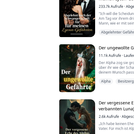
233.7k
Aufrufe
·
Abge
"Ich will die Scheidun
Am Tag vor ihrem dri
Mann, wie er mit sei
Geburtsstation geht.
Abgelehnter Gefähr
Am Boden zerstört, l
Gefährten, den Lykan
ab und verlässt das R
Der ungewollte G
Zu Fionas Überrasch
11.1k
Aufrufe
·
Laufe
Zurückweisung durch 
Der Alpha zog sie gro
über ihr wie der Scha
deinem Wunsch passier
Du!—ein erbärmliche
Alpha
Besitzerg
gebracht, mein Rudel 
"Wirst du da stehen w
dass seine Gefährtin 
Der vergessene E
"I-Ich entschuldige mi
verbannten Luna
2.6k
Aufrufe
·
Abgesc
„Ich habe keinen Eh
Vater. Für mich ist A