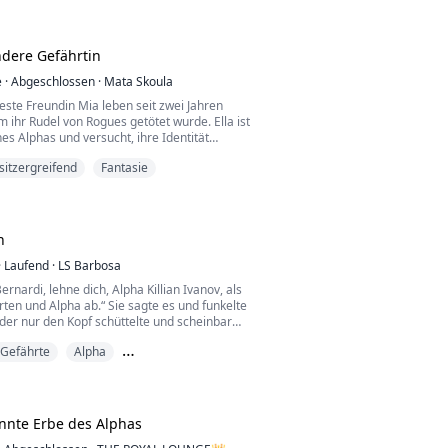
eine Wangen, während die nassen Geräusche
en immer lauter wurden.
dere Gefährtin
angesehene Luna des Tokenmond-Rudels,
inen liebevollen Ehemann und ein...
e
·
Abgeschlossen
·
Mata Skoula
beste Freundin Mia leben seit zwei Jahren
m ihr Rudel von Rogues getötet wurde. Ella ist
nes Alphas und versucht, ihre Identität
en. Eines Tages findet Mia schließlich ihren
sitzergreifend
Fantasie
 er führt sie zu seinem Rudel. Was wird dort
 Ella bereit, ihr Geheimnis preiszugeben?
ist der Alpha des Black Stone Rudels. Fü...
n
·
Laufend
·
LS Barbosa
ernardi, lehne dich, Alpha Killian Ivanov, als
ten und Alpha ab.“ Sie sagte es und funkelte
der nur den Kopf schüttelte und scheinbar
 von ihren Worten war.
 Gefährte
Alpha
 zu, seine Augen fest auf sie gerichtet, wie
das seine Beute jagt.
 Mafia
erdammte Leiche.“ sagte er und presste
f ihre. „Du gehörst mir, ...
nnte Erbe des Alphas