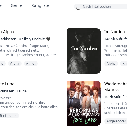
e
Genre
Rangliste
us
en Alpha
Im Norden
schlossen
·
Unlikely Optimist 🖤
148.9k
Aufruf
 DEINE Gefährtin?" fragte Mark,
"Ich bevorzug
tte ich nicht gerechnet..."
Wimmern. Halt
etan?!" fragte Andres erneut, während
zufrieden sein.
rhin anstarrte.
Meine Hände 
te
Alpha
Athlet
Alpha
Kr
rden mit jeder Minute dunkler.
und spielen m
Vergleich zu den tiefen Brauntönen
Körper hinunt
asser.
nach oben. Er 
meinem Bauchn
rufen. Denkst du, es ist innere
te Luna
Wiedergebor
Mannes
chlossen
·
Laurie
10.7k
Aufrufe
hloss!"
n an, der vor ihr schrie, ihren
In meinem frü
zen des Königreichs. Sie hatte alles
Charlies tiefe
una zu sein, aber der Prinz verließ sie
schließlich i
Stiefmutter
r nicht seine Gefährtin.
meiner Wieder
de, wusste sie nicht, wo ihr Gefährte
Abgelehnter
darauf zu wart
hatte Mitleid mit ihr und gab ihr ein
Aber die Entwi