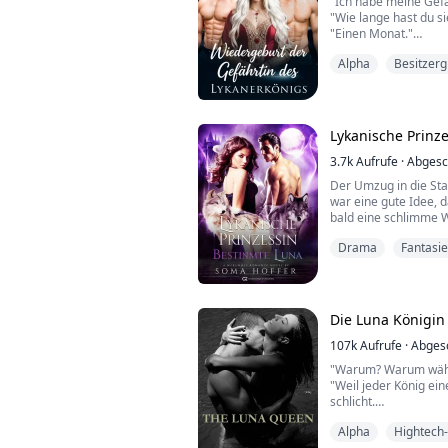
"Ich habe meine Gefä
"Wie lange hast du si
"Einen Monat."
"Einen Monat? Und du 
Alpha
Besitzerg
mich zu informieren!
"Ich dachte, du würd
wusste, dass du dage
nicht länger versteck
gehen oder bleiben k
Lykanische Prinz
Schaden ...
3.7k
Aufrufe
·
Abgesc
Der Umzug in die Sta
war eine gute Idee,
bald eine schlimme 
Marks sie ins Visier 
Drama
Fantasie
zwischen ihm und Ol
Rudels, brachte. Oli
betörendem Duft getro
entlarvt. Detekti...
Die Luna Königin
107k
Aufrufe
·
Abges
"Warum? Warum wählst
"Weil jeder König ein
schlicht.
"Aber...", begann ich,
Alpha
Hightech
"Stell meine Autorität