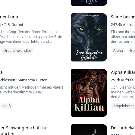
Königin sein, und das ist endgültig",
liefen über m
r davonstampfte...
und das Stöhn
iner Luna
Seine beson
e freimütige und verrückte
Larissa, die 
..
d
·
T. R. Durant
hatte alles. E
247.4k
Aufruf
chen Angriffen der Roten Drachen
Ella und ihre 
rachen fast vollständig von der Erde
allein, nachde
ige von ihnen überlebten und
die Tochter ei
es Krieges gegen ihre hartnäckigen
geheim zu halt
Drachenwandler
Alpha
Be
Gefährten, und
urde eine neue Hoffnung gefunden, ein
geschehen? Ist
s Mitglied der goldenen Rasse,
nichts, was sie tun konnten, um sie
Jonathan King 
na
Alpha Killia
chlossen
·
Samantha Hutton
25.7k
Aufrufe
nicht mit den Methoden meines Vaters
„Ich, Eleanor B
ine vorherbestimmte Luna."
meinen Gefähr
den Alpha an, 
unbeeindruckt
Heiß
Abgelehnter
, ihre Eltern sind fort und haben sie
Er ging auf sie
s Sklavin ihrer Besitzer
ein Raubtier, 
Anführer der
r zum Überleben zu leben, mit nur
„Über meine v
 Seite. Sie ist schwach und überlebt
seine Lippen au
cht, dass sich...
er Schwangerschaft für
Der unbeka
fährten