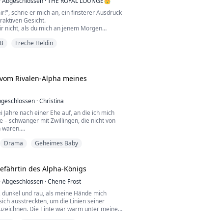
·
Abgeschlossen
·
THE ROYAL LOUNGE👑
r!", schrie er mich an, ein finsterer Ausdruck
raktiven Gesicht.
ir nicht, als du mich an jenem Morgen
", versuchte ich, seine Miene zu spiegeln,
B
Freche Heldin
terte kläglich. Ein kleines Lächeln huschte
cht, sein finsterer Ausdruck verschwand, als
d zwischen uns schloss und seine Hand auf
gte, was mi...
vom Rivalen-Alpha meines
geschlossen
·
Christina
i Jahre nach einer Ehe auf, an die ich mich
 – schwanger mit Zwillingen, die nicht von
 waren.
Drama
Geheimes Baby
ätten mich zerstören müssen, doch die
schlimmer: Der Mann, der geschworen hatte,
n, hatte mich als Gebärmaschine benutzt,
 Hotelzimmer mit einem Fremden arrangiert,
efährtin des Alpha-Königs
 Cross selbst keine Kinder zeu...
·
Abgeschlossen
·
Cherie Frost
e, dunkel und rau, als meine Hände mich
sich ausstreckten, um die Linien seiner
uzeichnen. Die Tinte war warm unter meinen
 die Muster kunstvoll – manche scharf und