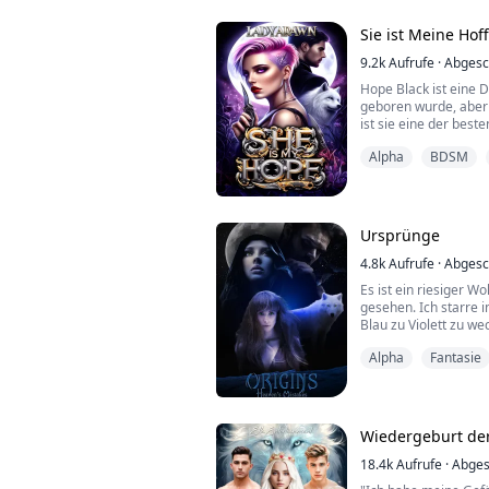
zweites Leben.
Jetzt ist sie nicht me..
Sie ist Meine Ho
9.2k
Aufrufe
·
Abgesc
Hope Black ist eine D
geboren wurde, aber 
ist sie eine der best
vorderster Front beim
Alpha
BDSM
Mit der Chance, im g
trainieren, meldet si
Kampffähigkeiten weit
erwartet, gleich am er
Ursprünge
4.8k
Aufrufe
·
Abgesc
Es ist ein riesiger Wo
gesehen. Ich starre i
Blau zu Violett zu w
Wird er mich töten? 
Alpha
Fantasie
mir eigentlich egal. F
Gefallen tut.
"Versprich mir, dass 
erneut an.
"Du wirst mich dazu b
Wiedergeburt der
18.4k
Aufrufe
·
Abges