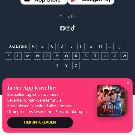
Follow Us
A-Z Listen
:
A
B
C
D
E
F
G
H
I
J
K
L
M
N
O
P
Q
R
S
T
U
V
W
X
Y
Z
Urheberrecht
© 2026 NovelaGO
In der App lesen für
:
Bestseller täglich aktualisiert
Beliebte Roman-Genres für Sie
Kostenloser Download aller Romane
Unbegrenztes Lesen ohne Einschränkungen
HERUNTERLADEN