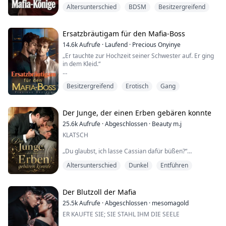
gehören, seit dem Moment, als ich dich das erste Mal
Altersunterschied
BDSM
Besitzergreifend
sah.“ Seine Stimme war ein tödliches Flüstern.
Seine Worte schnitten durch mich hindurch und ließen
meine Brust sich vor Angst zusammenziehen.
„Du gehörst uns, Kätzchen“, fuhr er fort, seine Augen...
Ersatzbräutigam für den Mafia-Boss
14.6k
Aufrufe
·
Laufend
·
Precious Onyinye
„Er tauchte zur Hochzeit seiner Schwester auf. Er ging
in dem Kleid.“
Als Liam LaRosa nach New York zurückkehrt, rechnet er
Besitzergreifend
Erotisch
Gang
mit der Hochzeit seiner Schwester – nicht mit seiner
eigenen. Doch nachdem seine Zwillingsschwester sich
nur Stunden vor ihrer erzwungenen Mafiahochzeit das
Leben nimmt, wird Liam vor ein unmögliches
Der Junge, der einen Erben gebären konnte
Ultimatum gestellt: Nimm ihren Platz am Altar ein …
25.6k
Aufrufe
·
Abgeschlossen
·
Beauty m.j
oder sieh dabei zu, wie...
KLATSCH
„Du glaubst, ich lasse Cassian dafür büßen?“
Altersunterschied
Dunkel
Entführen
„Er ist mein Sohn. Und du? Du bist bloß ein Gesicht, das
ich bereue gemacht zu haben!!“
Lucien wurde mit einem Geheimnis geboren.
Der Blutzoll der Mafia
Einem, das nicht einmal er selbst verstand.
25.5k
Aufrufe
·
Abgeschlossen
·
mesomagold
Einem, das sein Vater immer wusste — und ihn dafür
ER KAUFTE SIE; SIE STAHL IHM DIE SEELE
hasste.
Während sein Zwilling Cassian ein Leben in Freiheit