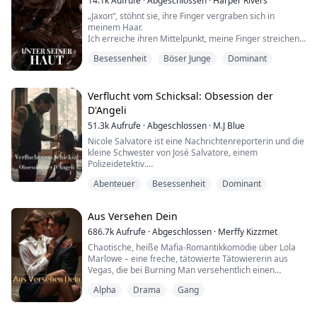
14.1k
Aufrufe
·
Abgeschlossen
·
Harper Rivers
Damien kommt wie ein Stur...
„Jaxon“, stöhnt sie, ihre Finger vergraben sich in
meinem Haar.
Ich erreiche ihren Mittelpunkt, meine Finger streichen
die Innenseite ihrer Oberschenkel entlang. Sie ist
Besessenheit
Böser Junge
Dominant
durchnässt, und ich weiß, dass es nichts mit ihrer
Dusche zu tun hat. Ich kann fühlen, wie ihr Kitzler pocht
und nach Aufmerksamkeit schreit. Und Gott, ich werde
ihm nachgeben.
Verflucht vom Schicksal: Obsession der
D'Angeli
51.3k
Aufrufe
·
Abgeschlossen
·
M.J Blue
Jaxon, seit seinem dritten Lebensjahr von den B...
Nicole Salvatore ist eine Nachrichtenreporterin und die
kleine Schwester von José Salvatore, einem
Polizeidetektiv.
Abenteuer
Besessenheit
Dominant
Entgegen ihrem Wissen ist ihr Bruder ein Mafioso. In
seinem Bestreben, ihren Bruder zu fassen, entdeckt
Roman schließlich Nicole Salvatore und ist besessen
Aus Versehen Dein
von ihr. Er schwört, dass sie ihm gehören wird.
686.7k
Aufrufe
·
Abgeschlossen
·
Merffy Kizzmet
...Er entführt sie.
Chaotische, heiße Mafia-Romantikkomödie über Lola
Marlowe – eine freche, tätowierte Tätowiererin aus
Vegas, die bei Burning Man versehentlich einen
„Hmm.“ Ich lasse meine Hand über ihr Shirt gleiten
Fremden entführt… nur um herauszufinden, dass er
un...
Alpha
Drama
Gang
der gefürchtetste Mafia-Boss an der Westküste ist.
Enzo Marchesi wollte nur eine Nacht der Freiheit.
Stattdessen wachte er gefesselt an das Bett einer