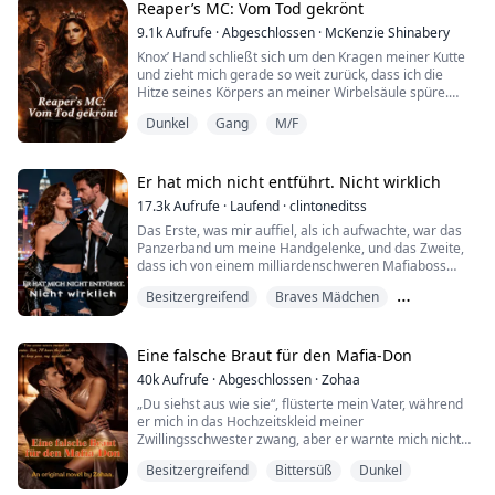
Reaper’s MC: Vom Tod gekrönt
Dann war da Dorian Black — der Alpha von Ironveil,
der Mann, dessen Wolf sie in ihrer allerersten Nacht
9.1k
Aufrufe
·
Abgeschlossen
·
McKenzie Shinabery
Gefährtin nannte und der wochenlang so tat, als hätte
Knox’ Hand schließt sich um den Kragen meiner Kutte
er es nicht gehö...
und zieht mich gerade so weit zurück, dass ich die
Hitze seines Körpers an meiner Wirbelsäule spüre.
Dunkel
Gang
M/F
„Wenn du Ärger weiter so ansiehst“, murmelt er mir
ans Ohr, die Stimme rau und tief, „dann sieht er eines
Tages zurück.“
Er hat mich nicht entführt. Nicht wirklich
Ich hebe das Kinn und erwidere seinen Blick über die
17.3k
Aufrufe
·
Laufend
·
clintoneditss
Schulter.
Das Erste, was mir auffiel, als ich aufwachte, war das
Panzerband um meine Handgelenke, und das Zweite,
„Gut“, flüstere ich. „Darauf zähle ich.“
dass ich von einem milliardenschweren Mafiaboss
entführt worden war, der sich das falsche Mädchen
Sein Mundwinkel he...
Besitzergreifend
Braves Mädchen
geschnappt hatte.
Böser Junge
Ich würde gern behaupten, meine erste Reaktion sei
mutig gewesen, aber es war größtenteils schlicht
Eine falsche Braut für den Mafia-Don
Panik. Man stieß mich in eine riesige Villa aus Stein –
40k
Aufrufe
·
Abgeschlossen
·
Zohaa
die Sorte mit goldenen ...
„Du siehst aus wie sie“, flüsterte mein Vater, während
er mich in das Hochzeitskleid meiner
Zwillingsschwester zwang, aber er warnte mich nicht
davor, dass ich ein Monster heiraten würde.
Besitzergreifend
Bittersüß
Dunkel
Meine Zwillingsschwester lief davon und ließ mich