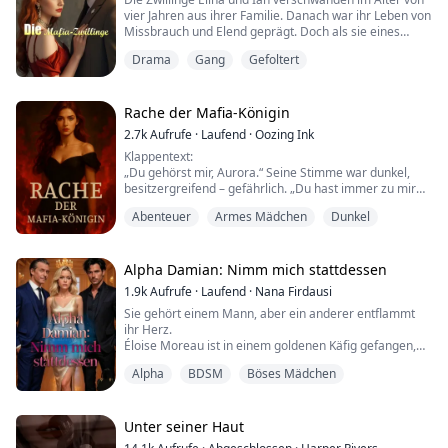
vier Jahren aus ihrer Familie. Danach war ihr Leben von
Missbrauch und Elend geprägt. Doch als sie eines
Tages im Alter von neun Jahren auf den Straßen
Drama
Gang
Gefoltert
Mexikos entdeckt werden, nimmt eine Gang sie auf.
Eines Tages verschwinden sie erneut und werden ein
Jahr lang gefangen gehalten, bevor sie gerettet
werden. Während dieses Jahres in Gefangenscha...
Rache der Mafia-Königin
2.7k
Aufrufe
·
Laufend
·
Oozing Ink
Klappentext:
„Du gehörst mir, Aurora.“ Seine Stimme war dunkel,
besitzergreifend – gefährlich. „Du hast immer zu mir
gehört.“
Abenteuer
Armes Mädchen
Dunkel
Sie sollte zurückschrecken. Sie sollte weglaufen. Aber
die Art, wie er sie ansieht, lässt ihr Herz schneller
schlagen, obwohl sie sich nicht an ihn erinnert... oder
an die Vergangenheit, in die er sie zurückziehen will.
Alpha Damian: Nimm mich stattdessen
Eve Moretti dachte, sie sei nur eine gewöhnliche Frau ...
1.9k
Aufrufe
·
Laufend
·
Nana Firdausi
Sie gehört einem Mann, aber ein anderer entflammt
ihr Herz.
Éloise Moreau ist in einem goldenen Käfig gefangen,
verheiratet mit einem Mann, der sie nur als Besitz
Alpha
BDSM
Böses Mädchen
ansieht, als Schachfigur, die er nach Belieben zur Schau
stellen und bestrafen kann. In einer Welt, in der Macht
alles ist, hat sie gelernt zu ertragen, zu überleben,
niemals aus der Reihe zu tanzen.
Unter seiner Haut
Bis zu ihm.