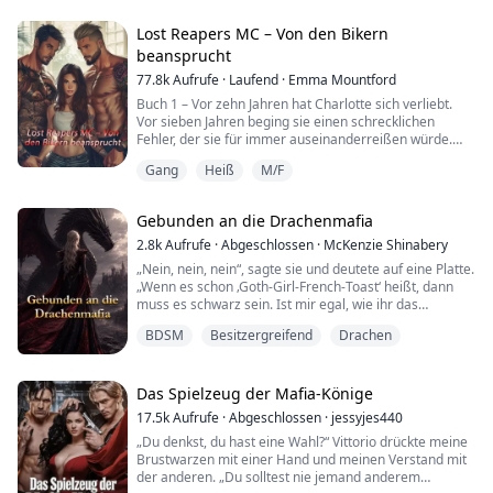
Luciano Moretti heiraten, einen skrupellosen Mafia-
Don. Ich ging mit zitternden Knien den Gang entlang
Lost Reapers MC – Von den Bikern
und betete, dass er den Austausch nicht bemerken
beansprucht
würde. Do...
77.8k
Aufrufe
·
Laufend
·
Emma Mountford
Buch 1 – Vor zehn Jahren hat Charlotte sich verliebt.
Vor sieben Jahren beging sie einen schrecklichen
Fehler, der sie für immer auseinanderreißen würde.
Jetzt versucht sie nur noch, ihr Leben wieder
Gang
Heiß
M/F
aufzubauen.
Der Umzug in die sichere Nachbarschaft sollte der
Anfang von etwas Großem sein – und das war er auch,
Gebunden an die Drachenmafia
bis zu dem Moment, als sie begriff, dass die The Lost
Reapers MC ihre Nachbarn v...
2.8k
Aufrufe
·
Abgeschlossen
·
McKenzie Shinabery
„Nein, nein, nein“, sagte sie und deutete auf eine Platte.
„Wenn es schon ‚Goth-Girl-French-Toast‘ heißt, dann
muss es schwarz sein. Ist mir egal, wie ihr das
hinkriegt. Aktivkohle. Brombeeren. Lebensmittelfarbe.
BDSM
Besitzergreifend
Drachen
Dämonenblut. Was auch immer.“
Der Küchenchef sah aus, als würde er stumm um den
Tod beten.
Das Spielzeug der Mafia-Könige
17.5k
Aufrufe
·
Abgeschlossen
·
jessyjes440
Ich schoss nach vorn. „Amara. Hör auf, diese armen
„Du denkst, du hast eine Wahl?“ Vittorio drückte meine
Leute zu traumatisieren.“
Brustwarzen mit einer Hand und meinen Verstand mit
der anderen. „Du solltest nie jemand anderem
Sie wirbelte her...