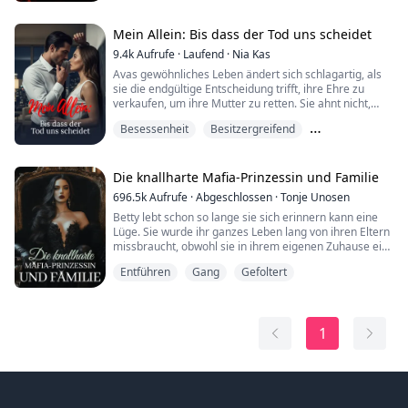
Beine und zeigte ihnen meine glänzend nasse Muschi.
„Verdammt, du tropfst schon für uns. Willst du, dass wir
Mein Allein: Bis dass der Tod uns scheidet
deinem kleinen Loch geben, wonach es verlangt?“
9.4k
Aufrufe
·
Laufend
·
Nia Kas
Seine tiefe Stimme flüsterte in mein Ohr, was meine...
Avas gewöhnliches Leben ändert sich schlagartig, als
sie die endgültige Entscheidung trifft, ihre Ehre zu
verkaufen, um ihre Mutter zu retten. Sie ahnt nicht,
dass der Mann, dem sie sich verkauft hat, der
Besessenheit
Besitzergreifend
skrupellose, rätselhafte Mafiaboss ist. Ein mächtiger
Mann, der im Verborgenen agiert und Ava als sein
Braves Mädchen
Eigen beansprucht, da er glaubt, sie sei dazu bestimmt,
ihm zu gehören.
Die knallharte Mafia-Prinzessin und Familie
696.5k
Aufrufe
·
Abgeschlossen
·
Tonje Unosen
Gefangen in Dimitri...
Betty lebt schon so lange sie sich erinnern kann eine
Lüge. Sie wurde ihr ganzes Leben lang von ihren Eltern
missbraucht, obwohl sie in ihrem eigenen Zuhause ein
gebrochenes und misshandeltes Mädchen ist. Doch
Entführen
Gang
Gefoltert
außerhalb dieser vier Wände ist sie eine Kraft, mit der
man rechnen muss! Sie hat keine Angst davor, das zu
tun, was nötig ist, um zu überleben!
1