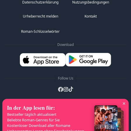
Datenschutzerklärung
Nutzungsbedingungen
Urheberrecht melden
Kontakt
Roman-Schlüsselwörter
Download
Follow Us
In der App lesen für
:
A-Z Listen
:
A
B
C
D
E
F
G
H
I
J
Bestseller täglich aktualisiert
K
L
M
N
O
P
Q
R
S
T
U
V
W
Beliebte Roman-Genres für Sie
Kostenloser Download aller Romane
X
Y
Z