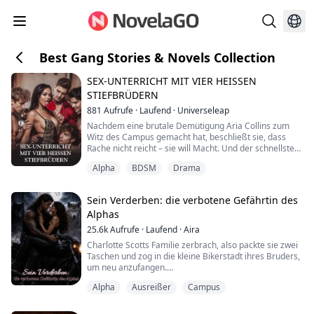
Best Gang Stories & Novels Collection
SEX-UNTERRICHT MIT VIER HEISSEN
STIEFBRÜDERN
881
Aufrufe
·
Laufend
·
Universeleap
Nachdem eine brutale Demütigung Aria Collins zum
Witz des Campus gemacht hat, beschließt sie, dass
Rache nicht reicht – sie will Macht. Und der schnellste
Weg dorthin ist, ihr den einen Menschen
Alpha
BDSM
Drama
wegzunehmen, den ihre Feindin am meisten will.
Zane Parker.
Sein Verderben: die verbotene Gefährtin des
Alphas
Das Problem? Aria hat keine Ahnung, wie sie dafür
sorgen soll, dass ein Kerl wie er sie überhaupt bemerkt.
25.6k
Aufrufe
·
Laufend
·
Aira
Charlotte Scotts Familie zerbrach, also packte sie zwei
Also macht sie den vier gefährlichs...
Taschen und zog in die kleine Bikerstadt ihres Bruders,
um neu anzufangen.
Alpha
Ausreißer
Campus
Sie wusste nicht, dass er ein Rudel hatte. Sie wusste
nicht, dass sie ein Schicksal hatte.