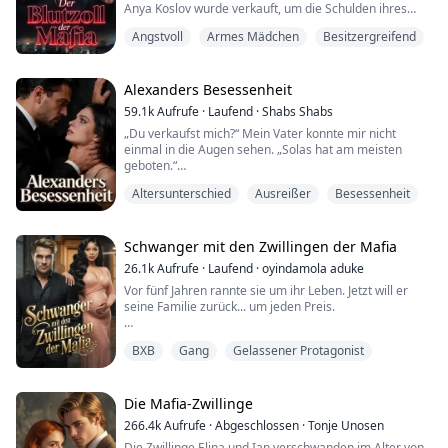
Anya Koslov wurde verkauft, um die Schulden ihres
führte, lebte Lucien hinter verschlossenen Türen
Vaters zu begleichen, und zur Blutabgabe an die
eingesperr...
Angstvoll
Armes Mädchen
Besitzergreifend
mächtigste Bratwa Moskaus gemacht. Nun ist sie eine
Ware in den Händen von Nikolai Markov, einem
Pachan, so kalt, dass selbst Monster seinen Namen
fürchteten.
Alexanders Besessenheit
59.1k
Aufrufe
·
Laufend
·
Shabs Shabs
„Bitte … ich tue alles“, flüsterte Anya, ihre Stimme ein
„Du verkaufst mich?“ Mein Vater konnte mir nicht
dünner, zerbrechlicher Faden in der erdrücken...
einmal in die Augen sehen. „Solas hat am meisten
geboten.“
Ich taumelte zurück, doch Alexander Dimitri packte
Altersunterschied
Ausreißer
Besessenheit
mich, seine große Hand legte sich besitzergreifend um
meinen Hals und drückte zu. Er schleuderte meinen
Vater gegen die Wand. „Sie gehört mir“, knurrte
Alexander. „Ich bin der Einzige, der ihre Beine spreizen
Schwanger mit den Zwillingen der Mafia
darf.“
26.1k
Aufrufe
·
Laufend
·
oyindamola aduke
Er zerrte mich zu seinem ...
Vor fünf Jahren rannte sie um ihr Leben. Jetzt will er
seine Familie zurück... um jeden Preis.
Einst gefangen in einer lieblosen Ehe mit Dario Moretti,
BXB
Gang
Gelassener Protagonist
Italiens gefürchtetstem Mafia-Boss, entkam Elena
Caruso nur knapp mit ihren ungeborenen Zwillingen
und ihrem Leben. Von Darios gerissener Stiefmutter
für Verrat verantwortlich gemacht und durch seine
Die Mafia-Zwillinge
Affären gedemütigt, wurde Elena wie Abfall beis...
266.4k
Aufrufe
·
Abgeschlossen
·
Tonje Unosen
Die Zwillinge Elina und Ian verschwanden im Alter von