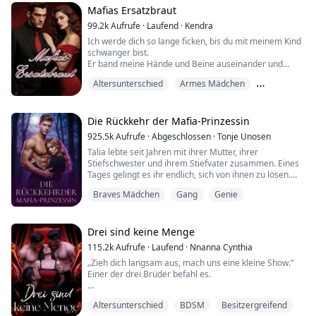
Fremden auf, ohne Erinnerung daran, wie er dorthin g...
Mafias Ersatzbraut
99.2k
Aufrufe
·
Laufend
·
Kendra
Ich werde dich so lange ficken, bis du mit meinem Kind
schwanger bist.
Er band meine Hände und Beine auseinander und
befestigte sie an den vier Ecken des Bettes, während er
Altersunterschied
Armes Mädchen
langsam seine Hemdsärmel hochkrempelte.
Seine Peitsche glitt über meine Muschi.
Arrogant
Ich spürte, wie meine Muschi nass wurde, und Wasser
tropfte meine Oberschenkel hinunter.
Die Rückkehr der Mafia-Prinzessin
Er peitschte mich leicht mit der Reitpeitsche und befahl
925.5k
Aufrufe
·
Abgeschlossen
·
Tonje Unosen
m...
Talia lebte seit Jahren mit ihrer Mutter, ihrer
Stiefschwester und ihrem Stiefvater zusammen. Eines
Tages gelingt es ihr endlich, sich von ihnen zu lösen.
Plötzlich erfährt sie, dass sie noch mehr Familie da
Braves Mädchen
Gang
Genie
draußen hat und viele Menschen gibt, die sie
tatsächlich lieben – etwas, das sie noch nie zuvor
gefühlt hat! Zumindest nicht, soweit sie sich erinnern
kann. Sie muss lernen, anderen zu vertrau...
Drei sind keine Menge
115.2k
Aufrufe
·
Laufend
·
Nnanna Cynthia
„Zieh dich langsam aus, mach uns eine kleine Show.“
Einer der drei Brüder befahl es.
„Leg dich aufs Bett und spreiz deine notgeile Muschi
Altersunterschied
BDSM
Besitzergreifend
weit für uns.“ Ich gehorchte sofort, spreizte meine