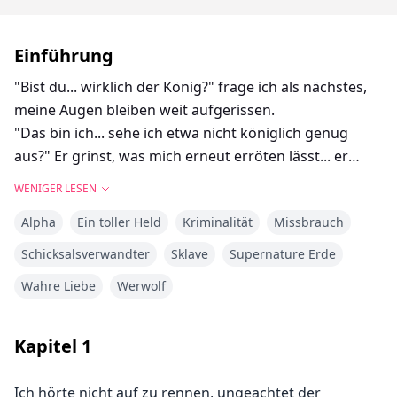
Einführung
"Bist du... wirklich der König?" frage ich als nächstes,
meine Augen bleiben weit aufgerissen.
"Das bin ich... sehe ich etwa nicht königlich genug
aus?" Er grinst, was mich erneut erröten lässt... er
scheint diese Wirkung auf mich zu haben, ich weiß
WENIGER LESEN
nicht warum.
Alpha
Ein toller Held
Kriminalität
Missbrauch
"N-Nein, äh... ich wollte nur sicher gehen... tut mir
leid." sage ich schüchtern, während ich beobachte, wie
Schicksalsverwandter
Sklave
Supernature Erde
er die Augen auf die Straße gerichtet hält.
Wahre Liebe
Werwolf
"Nächste Frage, Liebes?" Er wirft mir einen kurzen
Blick zu und erwischt mich dabei, wie ich ihn anstarre,
woraufhin ich sofort wegsehe.
Kapitel
1
Ähm... was meintest du damit, dass ich dein... äh, wie
war das Wort nochmal? Dein..." Ich verstumme,
Ich hörte nicht auf zu rennen, ungeachtet der