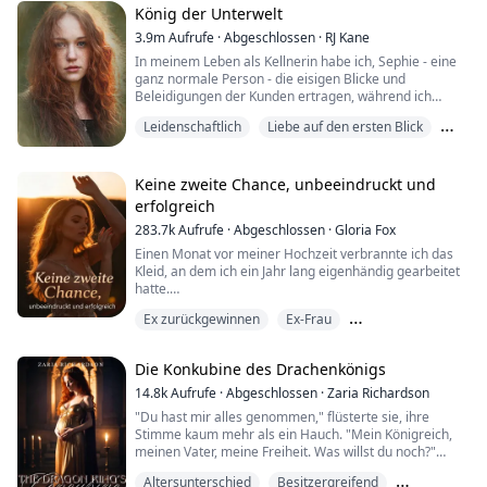
König der Unterwelt
3.9m
Aufrufe
·
Abgeschlossen
·
RJ Kane
In meinem Leben als Kellnerin habe ich, Sephie - eine
ganz normale Person - die eisigen Blicke und
Beleidigungen der Kunden ertragen, während ich
versuchte, meinen Lebensunterhalt zu verdienen. Ich
Leidenschaftlich
Liebe auf den ersten Blick
glaubte, dass dies für immer mein Schicksal sein
würde.
Magischer Realismus
Doch an einem schicksalhaften Tag erschien der König
Keine zweite Chance, unbeeindruckt und
der Unterwelt vor mir und rettete mich aus den Fängen
erfolgreich
des Sohnes des mächtigsten Mafiabosses. Mit seinen
283.7k
Aufrufe
·
Abgeschlossen
·
Gloria Fox
tiefblauen Augen, die sich in meine bohrten, sprach er
leise: "Sephie... kurz für Persephone... Königin der
Einen Monat vor meiner Hochzeit verbrannte ich das
Unterwelt. Endlich habe ich dich gefunden." Verwirrt
Kleid, an dem ich ein Jahr lang eigenhändig gearbeitet
von seinen Worten stammelte ich eine Frage heraus:
hatte.
„V..verzeihung? Was bedeutet das?“
Ex zurückgewinnen
Ex-Frau
Mein Verlobter stand dort, hielt seine schwangere
Aber er lächelte mich nur an und strich mir mit sanften
Geliebte im Arm und grinste mich höhnisch an. „Ohne
Gegensätze ziehen sich an
Fingern das Haar aus dem Gesicht: "Du bist jetzt in
mich bist du ein Nichts.“
Die Konkubine des Drachenkönigs
Sicherheit."
Ich drehte mich auf dem Absatz um und klopfte an die
14.8k
Aufrufe
·
Abgeschlossen
·
Zaria Richardson
Tür des reichsten Mannes der Stadt. „Herr Locke,
"Du hast mir alles genommen," flüsterte sie, ihre
Sephie, benannt nach der Königin der Unterwelt,
hätten Sie Interesse an einer ehelichen Allianz? Ich
Stimme kaum mehr als ein Hauch. "Mein Königreich,
Persephone, findet schnell heraus, wie sie dazu
biete Ihnen eine Beteiligung von hundert Milliarden
meinen Vater, meine Freiheit. Was willst du noch?"
bestimmt ist, die Rolle ihres Namensgebers zu erfüllen.
Dollar – plus ein zukünftiges Geschäftsimperium, völlig
Adrik ist der König der Unterwelt, der Boss aller Bosse
kostenlos.“
Altersunterschied
Besitzergreifend
Der Drachenkönig betrachtete sie mit einer Mischung