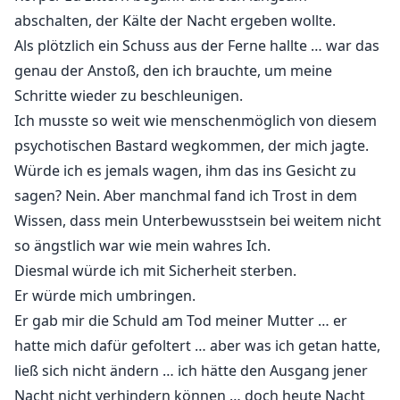
schwor, sie in dieser gefährlichen Welt zu beschützen.
abschalten, der Kälte der Nacht ergeben wollte.
Als plötzlich ein Schuss aus der Ferne hallte … war das
Wie wird es weitergehen, wenn Feinde aus dem
genau der Anstoß, den ich brauchte, um meine
Schatten hervortreten?
Schritte wieder zu beschleunigen.
Was wird der Lykanerkönig tun, um seine Gefährtin
Ich musste so weit wie menschenmöglich von diesem
vor Gefahr zu schützen?
psychotischen Bastard wegkommen, der mich jagte.
Lies die bezaubernde Geschichte, um es
Würde ich es jemals wagen, ihm das ins Gesicht zu
herauszufinden!
sagen? Nein. Aber manchmal fand ich Trost in dem
Wissen, dass mein Unterbewusstsein bei weitem nicht
so ängstlich war wie mein wahres Ich.
Diesmal würde ich mit Sicherheit sterben.
Er würde mich umbringen.
Er gab mir die Schuld am Tod meiner Mutter … er
hatte mich dafür gefoltert … aber was ich getan hatte,
ließ sich nicht ändern … ich hätte den Ausgang jener
Nacht nicht verhindern können … doch heute Nacht