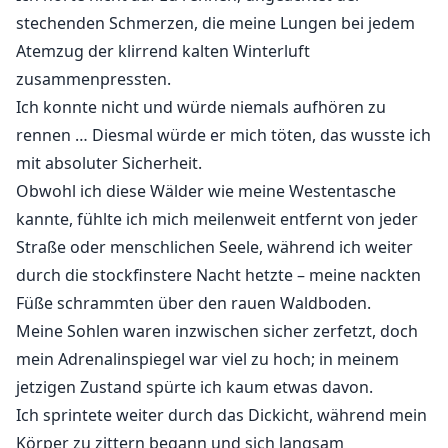
während ich versuche, mich daran zu erinnern, was er
stechenden Schmerzen, die meine Lungen bei jedem
mich im Dorf genannt hatte.
Atemzug der klirrend kalten Winterluft
"Gefährte?" beendet er den Satz, und ich nicke, als ich
zusammenpressten.
mich kurz an das Wort erinnere.
Ich konnte nicht und würde niemals aufhören zu
rennen … Diesmal würde er mich töten, das wusste ich
mit absoluter Sicherheit.
Dani wurde von einem Dämon in eine fremde Welt
Obwohl ich diese Wälder wie meine Westentasche
gebracht. Sie stand auf der Auktionsbühne und hatte
kannte, fühlte ich mich meilenweit entfernt von jeder
keine Hoffnung für ihr zukünftiges Leben. Doch der
Straße oder menschlichen Seele, während ich weiter
Lykanerkönig kaufte sie und schenkte ihr ein neues
Traumleben.
durch die stockfinstere Nacht hetzte – meine nackten
Füße schrammten über den rauen Waldboden.
Axel war der Lykanerkönig des gesamten Landes
Meine Sohlen waren inzwischen sicher zerfetzt, doch
Revnok. Er war stark und mächtig, aber man sagte, er
mein Adrenalinspiegel war viel zu hoch; in meinem
sei verflucht und ohne Gefährtin. Bis er eines Nachts
jetzigen Zustand spürte ich kaum etwas davon.
eine... menschliche Gefährtin kaufte, ein Mädchen,
Ich sprintete weiter durch das Dickicht, während mein
nach dem er seit einem Jahrhundert gesucht hatte. Er
Körper zu zittern begann und sich langsam