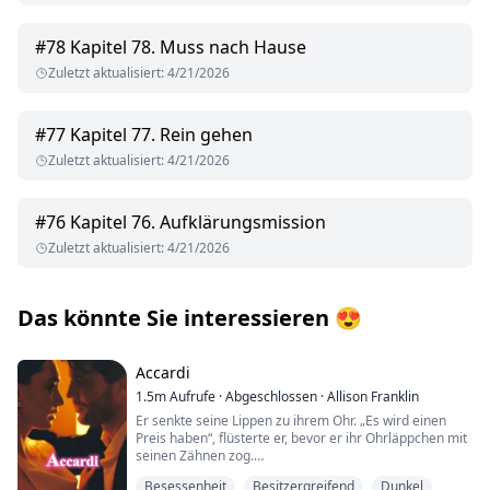
#
78
Kapitel 78. Muss nach Hause
Zuletzt aktualisiert
:
4/21/2026
#
77
Kapitel 77. Rein gehen
Zuletzt aktualisiert
:
4/21/2026
#
76
Kapitel 76. Aufklärungsmission
Zuletzt aktualisiert
:
4/21/2026
Das könnte Sie interessieren
😍
Accardi
1.5m
Aufrufe
·
Abgeschlossen
·
Allison Franklin
Er senkte seine Lippen zu ihrem Ohr. „Es wird einen
Preis haben“, flüsterte er, bevor er ihr Ohrläppchen mit
seinen Zähnen zog.
Ihre Knie zitterten, und wenn er nicht seinen Griff an
Besessenheit
Besitzergreifend
Dunkel