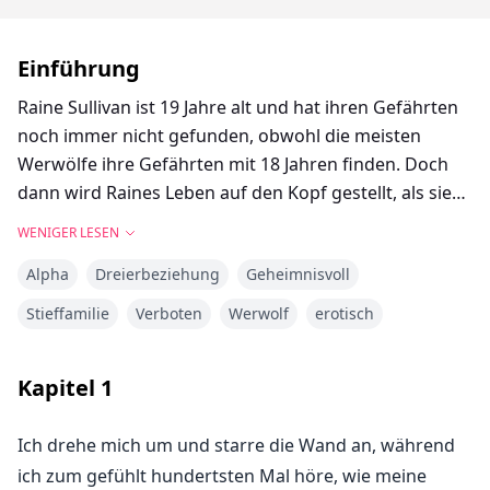
Einführung
Raine Sullivan ist 19 Jahre alt und hat ihren Gefährten
noch immer nicht gefunden, obwohl die meisten
Werwölfe ihre Gefährten mit 18 Jahren finden. Doch
dann wird Raines Leben auf den Kopf gestellt, als sie
nicht nur einen, sondern gleich zwei Gefährten findet.
WENIGER LESEN
Und als ob das nicht schon schlimm genug wäre,
Alpha
Dreierbeziehung
Geheimnisvoll
könnte die Entdeckung, wer sie sind, alles noch
schlimmer machen.
Stieffamilie
Verboten
Werwolf
erotisch
Kapitel
1
Ich drehe mich um und starre die Wand an, während
ich zum gefühlt hundertsten Mal höre, wie meine